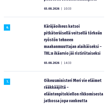
03.08.2026
10:33
|
Käräjäoikeus katsoi
6
.
pitkäteräisellä veitsellä törkeän
ryöstön tehneen
maahanmuuttajan alaikäiseksi –
THL:n ikäarvio jäi ristiriitaiseksi
03.08.2026
14:33
|
Oikeusministeri Meri vie eläimet
7
.
rääkkääjiltä –
eläintenpitokiellon rikkomisesta
jatkossa jopa vankeutta