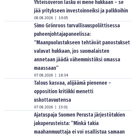
Yhteisöveron lasku ei mene hukkaan – se
jää yritykseen investoinneiksi ja palkkoihin
08.08.2026
10:05
|
Simo Grönroos turvallisuuspoliittisessa
puheenjohtajapaneelissa:
“Maanpuolustukseen tehtävät panostukset
valuvat hukkaan, jos suomalaisten
annetaan jäädä vähemmistöksi omassa
maassaan”
07.08.2026
18:34
|
Talous kasvaa, alijäämä pienenee –
opposition kritiikki menetti
uskottavuutensa
07.08.2026
15:01
|
Ajatuspaja Suomen Perusta järjestötukien
jakoperusteista: ”Minkä takia
maahanmuuttaja ei voi osallistua samaan