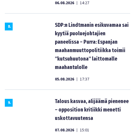
06.08.2026
14:27
|
SDP:n Lindtmanin esikuvamaa sai
8
.
kyytiä puoluejohtajien
paneelissa – Purra: Espanjan
maahanmuuttopolitiikka toimii
”kutsuhuutona” laittomalle
maahantulolle
05.08.2026
17:37
|
Talous kasvaa, alijäämä pienenee
9
.
– opposition kritiikki menetti
uskottavuutensa
07.08.2026
15:01
|