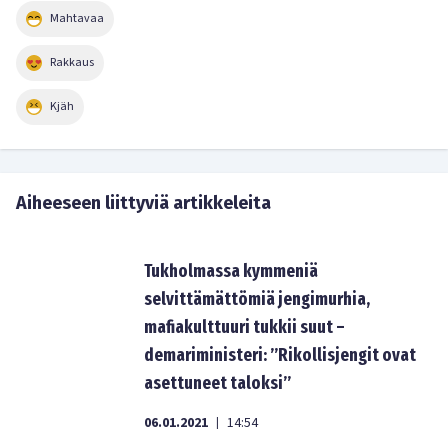
Mahtavaa
Rakkaus
Kjäh
Aiheeseen liittyviä artikkeleita
Tukholmassa kymmeniä
selvittämättömiä jengimurhia,
mafiakulttuuri tukkii suut –
demariministeri: ”Rikollisjengit ovat
asettuneet taloksi”
06.01.2021
14:54
|