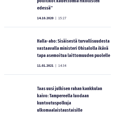
poliitikot kädettömiä rikollisten
edessä”
14.10.2020
15:27
|
Halla-aho: Sisäisestä turvallisuudesta
vastaavalla ministeri Ohisalolla ikävä
tapa asemoitua laittomuuden puolelle
11.01.2021
14:34
|
Taas uusi julkisen rahan kankkulan
kaivo: Tampereella luodaan
kuntoutuspolkuja
ulkomaalaistaustaisille