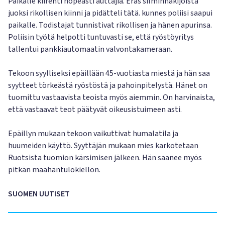
Paikalle kiirehti nopeasti auttajia. Eräs silminnäkijöistä
juoksi rikollisen kiinni ja pidätteli tätä. kunnes poliisi saapui
paikalle. Todistajat tunnistivat rikollisen ja hänen apurinsa.
Poliisin työtä helpotti tuntuvasti se, että ryöstöyritys
tallentui pankkiautomaatin valvontakameraan.
Tekoon syylliseksi epäillään 45-vuotiasta miestä ja hän saa
syytteet törkeästä ryöstöstä ja pahoinpitelystä. Hänet on
tuomittu vastaavista teoista myös aiemmin. On harvinaista,
että vastaavat teot päätyvät oikeusistuimeen asti.
Epäillyn mukaan tekoon vaikuttivat humalatila ja
huumeiden käyttö. Syyttäjän mukaan mies karkotetaan
Ruotsista tuomion kärsimisen jälkeen. Hän saanee myös
pitkän maahantulokiellon.
SUOMEN UUTISET