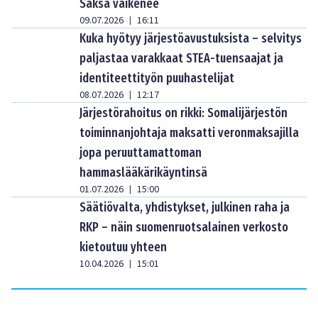
Saksa vaikenee
09.07.2026
16:11
|
Kuka hyötyy järjestöavustuksista – selvitys
paljastaa varakkaat STEA-tuensaajat ja
identiteettityön puuhastelijat
08.07.2026
12:17
|
Järjestörahoitus on rikki: Somalijärjestön
toiminnanjohtaja maksatti veronmaksajilla
jopa peruuttamattoman
hammaslääkärikäyntinsä
01.07.2026
15:00
|
Säätiövalta, yhdistykset, julkinen raha ja
RKP – näin suomenruotsalainen verkosto
kietoutuu yhteen
10.04.2026
15:01
|