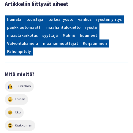
Artikkeliin liittyvät aiheet
humala
todistaja
törkeä ryöstö
vanhus
ryöstön yritys
pankkiautomaatti
maahantulokielto
ryöstö
maastakarkotus
syyttäjä
Malmö
huumeet
Valvontakamera
maahanmuuttajat
Kerjääminen
Pahoinpitely
Mitä mieltä?
Juuri Näin
Iloinen
Itku
Kiukkuinen