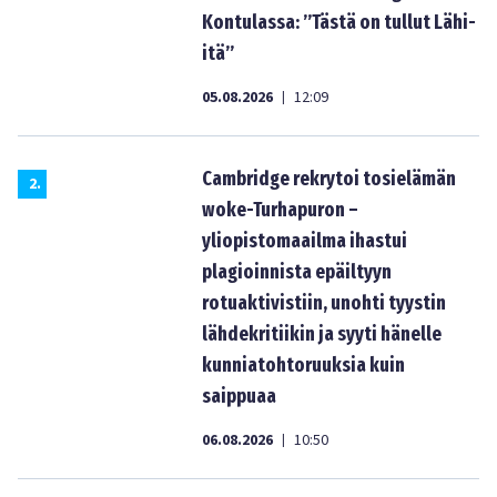
Kontulassa: ”Tästä on tullut Lähi-
itä”
05.08.2026
12:09
|
Cambridge rekrytoi tosielämän
2
.
woke-Turhapuron –
yliopistomaailma ihastui
plagioinnista epäiltyyn
rotuaktivistiin, unohti tyystin
lähdekritiikin ja syyti hänelle
kunniatohtoruuksia kuin
saippuaa
06.08.2026
10:50
|