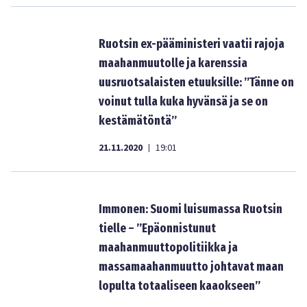
Ruotsin ex-pääministeri vaatii rajoja
maahanmuutolle ja karenssia
uusruotsalaisten etuuksille: ”Tänne on
voinut tulla kuka hyvänsä ja se on
kestämätöntä”
21.11.2020
19:01
|
Immonen: Suomi luisumassa Ruotsin
tielle – ”Epäonnistunut
maahanmuuttopolitiikka ja
massamaahanmuutto johtavat maan
lopulta totaaliseen kaaokseen”