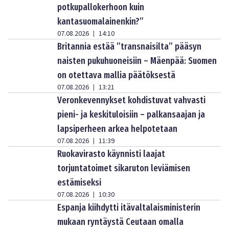
potkupallokerhoon kuin
kantasuomalainenkin?”
07.08.2026
14:10
|
Britannia estää ”transnaisilta” pääsyn
naisten pukuhuoneisiin – Mäenpää: Suomen
on otettava mallia päätöksestä
07.08.2026
13:21
|
Veronkevennykset kohdistuvat vahvasti
pieni- ja keskituloisiin – palkansaajan ja
lapsiperheen arkea helpotetaan
07.08.2026
11:39
|
Ruokavirasto käynnisti laajat
torjuntatoimet sikaruton leviämisen
estämiseksi
07.08.2026
10:30
|
Espanja kiihdytti itävaltalaisministerin
mukaan ryntäystä Ceutaan omalla