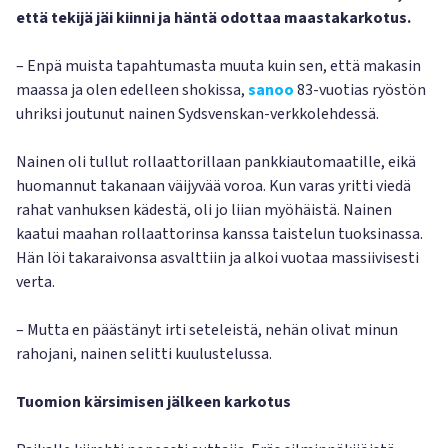
että tekijä jäi kiinni ja häntä odottaa maastakarkotus.
– Enpä muista tapahtumasta muuta kuin sen, että makasin
maassa ja olen edelleen shokissa,
sanoo
83-vuotias ryöstön
uhriksi joutunut nainen Sydsvenskan-verkkolehdessä.
Nainen oli tullut rollaattorillaan pankkiautomaatille, eikä
huomannut takanaan väijyvää voroa. Kun varas yritti viedä
rahat vanhuksen kädestä, oli jo liian myöhäistä. Nainen
kaatui maahan rollaattorinsa kanssa taistelun tuoksinassa.
Hän löi takaraivonsa asvalttiin ja alkoi vuotaa massiivisesti
verta.
– Mutta en päästänyt irti seteleistä, nehän olivat minun
rahojani, nainen selitti kuulustelussa.
Tuomion kärsimisen jälkeen karkotus