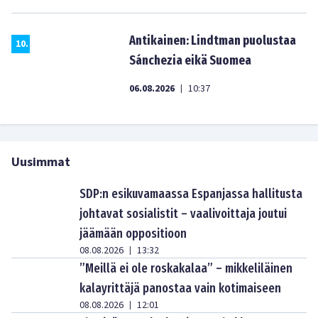
Antikainen: Lindtman puolustaa
10
.
Sánchezia eikä Suomea
06.08.2026
10:37
|
Uusimmat
SDP:n esikuvamaassa Espanjassa hallitusta
johtavat sosialistit – vaalivoittaja joutui
jäämään oppositioon
08.08.2026
13:32
|
”Meillä ei ole roskakalaa” – mikkeliläinen
kalayrittäjä panostaa vain kotimaiseen
08.08.2026
12:01
|