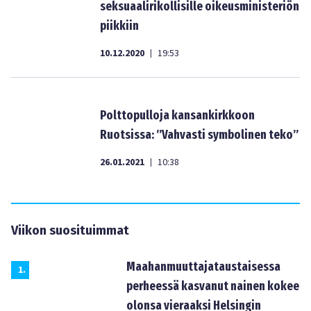
seksuaalirikollisille oikeusministeriön
piikkiin
10.12.2020
19:53
|
Polttopulloja kansankirkkoon
Ruotsissa: ”Vahvasti symbolinen teko”
26.01.2021
10:38
|
Viikon suosituimmat
Maahanmuuttajataustaisessa
1
.
perheessä kasvanut nainen kokee
olonsa vieraaksi Helsingin