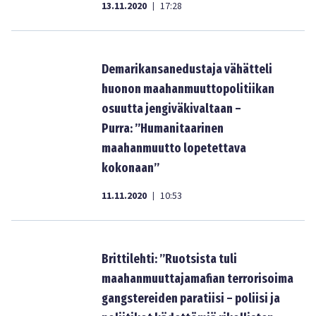
13.11.2020
17:28
|
Demarikansanedustaja vähätteli
huonon maahanmuuttopolitiikan
osuutta jengiväkivaltaan –
Purra: ”Humanitaarinen
maahanmuutto lopetettava
kokonaan”
11.11.2020
10:53
|
Brittilehti: ”Ruotsista tuli
maahanmuuttajamafian terrorisoima
gangstereiden paratiisi – poliisi ja