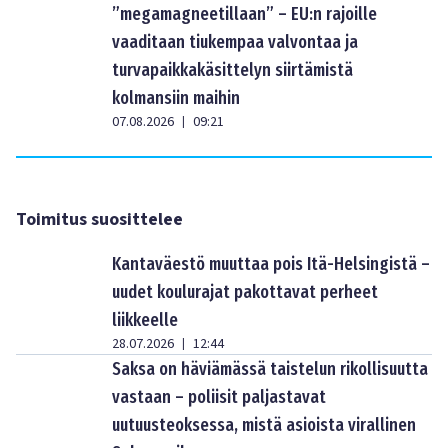
”megamagneetillaan” – EU:n rajoille
vaaditaan tiukempaa valvontaa ja
turvapaikkakäsittelyn siirtämistä
kolmansiin maihin
07.08.2026
09:21
|
Toimitus suosittelee
Kantaväestö muuttaa pois Itä-Helsingistä –
uudet koulurajat pakottavat perheet
liikkeelle
28.07.2026
12:44
|
Saksa on häviämässä taistelun rikollisuutta
vastaan – poliisit paljastavat
uutuusteoksessa, mistä asioista virallinen