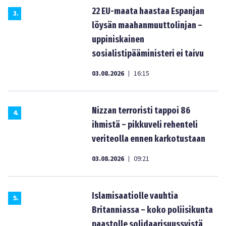
22 EU-maata haastaa Espanjan
3
.
löysän maahanmuuttolinjan –
uppiniskainen
sosialistipääministeri ei taivu
03.08.2026
16:15
|
Nizzan terroristi tappoi 86
4
.
ihmistä – pikkuveli rehenteli
veriteolla ennen karkotustaan
03.08.2026
09:21
|
Islamisaatiolle vauhtia
5
.
Britanniassa – koko poliisikunta
paastolle solidaarisuussyistä