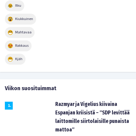
Itku
Kiukkuinen
Mahtavaa
Rakkaus
Kjäh
Viikon suosituimmat
Razmyar ja Vigelius kiivaina
1
.
Espanjan kriisistä – ”SDP levittää
laittomille siirtolaisille punaista
mattoa”