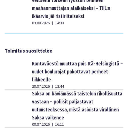
veitsellä törkeän ryöstön tehneen
maahanmuuttajan alaikäiseksi – THL:n
ikäarvio jäi ristiriitaiseksi
03.08.2026
14:33
|
Toimitus suosittelee
Kantaväestö muuttaa pois Itä-Helsingistä –
uudet koulurajat pakottavat perheet
liikkeelle
28.07.2026
12:44
|
Saksa on häviämässä taistelun rikollisuutta
vastaan – poliisit paljastavat
uutuusteoksessa, mistä asioista virallinen
Saksa vaikenee
09.07.2026
16:11
|