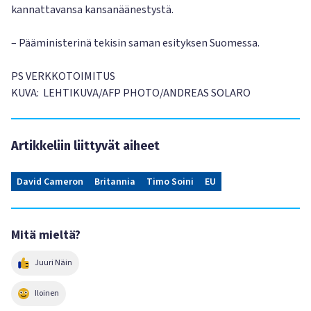
kannattavansa kansanäänestystä.
– Pääministerinä tekisin saman esityksen Suomessa.
PS VERKKOTOIMITUS
KUVA: LEHTIKUVA/AFP PHOTO/ANDREAS SOLARO
Artikkeliin liittyvät aiheet
David Cameron
Britannia
Timo Soini
EU
Mitä mieltä?
Juuri Näin
Iloinen