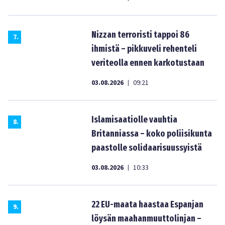
Nizzan terroristi tappoi 86
7
.
ihmistä – pikkuveli rehenteli
veriteolla ennen karkotustaan
03.08.2026
09:21
|
Islamisaatiolle vauhtia
8
.
Britanniassa – koko poliisikunta
paastolle solidaarisuussyistä
03.08.2026
10:33
|
22 EU-maata haastaa Espanjan
9
.
löysän maahanmuuttolinjan –