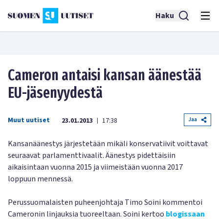
Haku
Cameron antaisi kansan äänestää
EU-jäsenyydestä
Muut uutiset
Jaa
23.01.2013
17:38
|
Kansanäänestys järjestetään mikäli konservatiivit voittavat
seuraavat parlamenttivaalit. Äänestys pidettäisiin
aikaisintaan vuonna 2015 ja viimeistään vuonna 2017
loppuun mennessä.
Perussuomalaisten puheenjohtaja Timo Soini kommentoi
Cameronin linjauksia tuoreeltaan. Soini kertoo
blogissaan