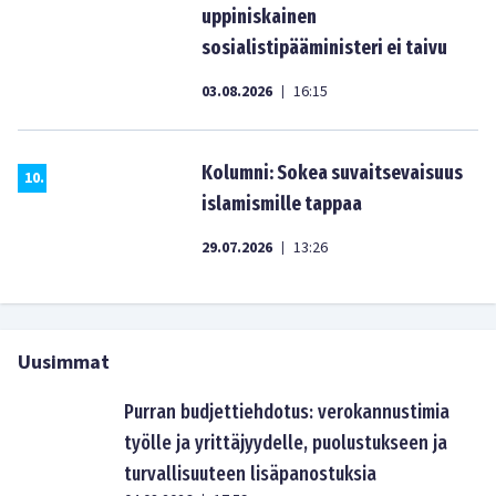
uppiniskainen
sosialistipääministeri ei taivu
03.08.2026
16:15
|
Kolumni: Sokea suvaitsevaisuus
10
.
islamismille tappaa
29.07.2026
13:26
|
Uusimmat
Purran budjettiehdotus: verokannustimia
työlle ja yrittäjyydelle, puolustukseen ja
turvallisuuteen lisäpanostuksia