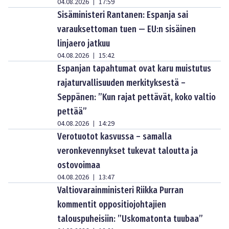
04.08.2026
17:59
|
Sisäministeri Rantanen: Espanja sai
varauksettoman tuen — EU:n sisäinen
linjaero jatkuu
04.08.2026
15:42
|
Espanjan tapahtumat ovat karu muistutus
rajaturvallisuuden merkityksestä –
Seppänen: ”Kun rajat pettävät, koko valtio
pettää”
04.08.2026
14:29
|
Verotuotot kasvussa – samalla
veronkevennykset tukevat taloutta ja
ostovoimaa
04.08.2026
13:47
|
Valtiovarainministeri Riikka Purran
kommentit oppositiojohtajien
talouspuheisiin: ”Uskomatonta tuubaa”