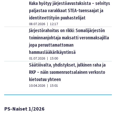
Kuka hyötyy järjestöavustuksista – selvitys
paljastaa varakkaat STEA-tuensaajat ja
identiteettityön puuhastelijat
08.07.2026
12:17
|
Järjestörahoitus on rikki: Somalijärjestön
toiminnanjohtaja maksatti veronmaksajilla
jopa peruuttamattoman
hammaslääkärikäyntinsä
01.07.2026
15:00
|
Säätiövalta, yhdistykset, julkinen raha ja
RKP – näin suomenruotsalainen verkosto
kietoutuu yhteen
10.04.2026
15:01
|
PS-Naiset 1/2026