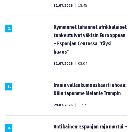
31.07.2026
18:45
|
Kymmenet tuhannet afrikkalaiset
2
.
tunkeutuivat väkisin Eurooppaan
– Espanjan Ceutassa ”täysi
kaaos”
31.07.2026
08:04
|
Iranin vallankumouskaarti uhoaa:
3
.
Näin tapamme Melanie Trumpin
29.07.2026
11:19
|
Antikainen: Espanjan raja murtui –
4
.