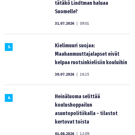
tätäkö Lindtman haluaa
Suomelle?
31.07.2026
09:01
|
Kielimuuri suojaa:
5
.
Maahanmuuttajalapset eivät
kelpaa ruotsinkielisiin kouluihin
30.07.2026
16:15
|
Heinäluoma selittää
6
.
koulushoppailun
asuntopolitiikalla – tilastot
kertovat toista
01.08.2026
12:09
|