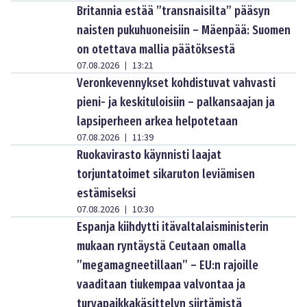
Britannia estää ”transnaisilta” pääsyn
naisten pukuhuoneisiin – Mäenpää: Suomen
on otettava mallia päätöksestä
07.08.2026
13:21
|
Veronkevennykset kohdistuvat vahvasti
pieni- ja keskituloisiin – palkansaajan ja
lapsiperheen arkea helpotetaan
07.08.2026
11:39
|
Ruokavirasto käynnisti laajat
torjuntatoimet sikaruton leviämisen
estämiseksi
07.08.2026
10:30
|
Espanja kiihdytti itävaltalaisministerin
mukaan ryntäystä Ceutaan omalla
”megamagneetillaan” – EU:n rajoille
vaaditaan tiukempaa valvontaa ja
turvapaikkakäsittelyn siirtämistä