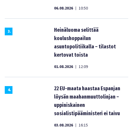
06.08.2026
10:50
|
Heinäluoma selittää
3
.
koulushoppailun
asuntopolitiikalla – tilastot
kertovat toista
01.08.2026
12:09
|
22 EU-maata haastaa Espanjan
4
.
löysän maahanmuuttolinjan –
uppiniskainen
sosialistipääministeri ei taivu
03.08.2026
16:15
|