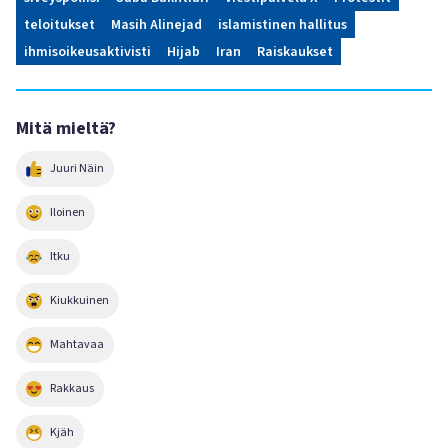
teloitukset
Masih Alinejad
islamistinen hallitus
ihmisoikeusaktivisti
Hijab
Iran
Raiskaukset
Mitä mieltä?
Juuri Näin
Iloinen
Itku
Kiukkuinen
Mahtavaa
Rakkaus
Kjäh