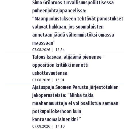
Simo Grönroos turvallisuuspoliittisessa
puheenjohtajapaneelissa:
“Maanpuolustukseen tehtävät panostukset
valuvat hukkaan, jos suomalaisten
annetaan jäädä vähemmistöksi omassa
maassaan”
07.08.2026
18:34
|
Talous kasvaa, alijäämä pienenee –
opposition kritiikki menetti
uskottavuutensa
07.08.2026
15:01
|
Ajatuspaja Suomen Perusta järjestötukien
jakoperusteista: ”Minkä takia
maahanmuuttaja ei voi osallistua samaan
potkupallokerhoon kuin
kantasuomalainenkin?”
07.08.2026
14:10
|