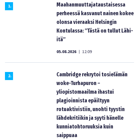
Maahanmuuttajataustaisessa
1
.
perheessä kasvanut nainen kokee
olonsa vieraaksi Helsingin
Kontulassa: ”Tästä on tullut Lähi-
itä”
05.08.2026
12:09
|
Cambridge rekrytoi tosielämän
2
.
woke-Turhapuron –
yliopistomaailma ihastui
plagioinnista epäiltyyn
rotuaktivistiin, unohti tyystin
lähdekritiikin ja syyti hänelle
kunniatohtoruuksia kuin
saippuaa