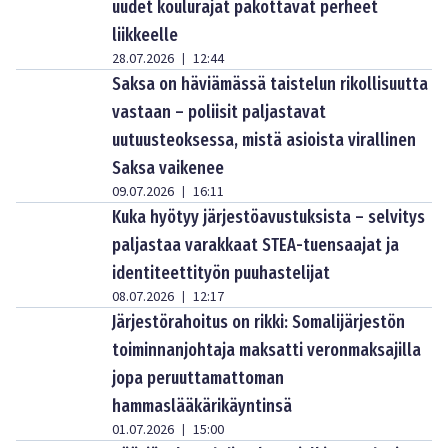
uudet koulurajat pakottavat perheet
liikkeelle
28.07.2026
12:44
|
Saksa on häviämässä taistelun rikollisuutta
vastaan – poliisit paljastavat
uutuusteoksessa, mistä asioista virallinen
Saksa vaikenee
09.07.2026
16:11
|
Kuka hyötyy järjestöavustuksista – selvitys
paljastaa varakkaat STEA-tuensaajat ja
identiteettityön puuhastelijat
08.07.2026
12:17
|
Järjestörahoitus on rikki: Somalijärjestön
toiminnanjohtaja maksatti veronmaksajilla
jopa peruuttamattoman
hammaslääkärikäyntinsä
01.07.2026
15:00
|