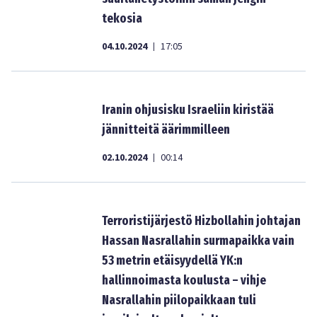
tekosia
04.10.2024
17:05
|
Iranin ohjusisku Israeliin kiristää
jännitteitä äärimmilleen
02.10.2024
00:14
|
Terroristijärjestö Hizbollahin johtajan
Hassan Nasrallahin surmapaikka vain
53 metrin etäisyydellä YK:n
hallinnoimasta koulusta – vihje
Nasrallahin piilopaikkaan tuli