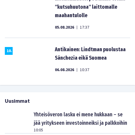
”kutsuhuutona” laittomalle
maahantulolle
05.08.2026
17:37
|
Antikainen: Lindtman puolustaa
10
.
Sánchezia eikä Suomea
06.08.2026
10:37
|
Uusimmat
Yhteisöveron lasku ei mene hukkaan – se
jää yritykseen investoinneiksi ja palkkoihin
10:05