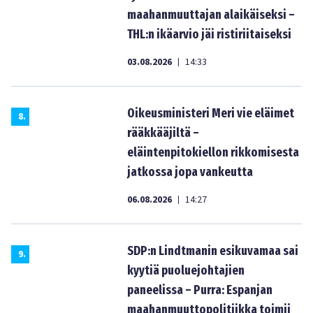
maahanmuuttajan alaikäiseksi –
THL:n ikäarvio jäi ristiriitaiseksi
03.08.2026
14:33
|
Oikeusministeri Meri vie eläimet
8
.
rääkkääjiltä –
eläintenpitokiellon rikkomisesta
jatkossa jopa vankeutta
06.08.2026
14:27
|
SDP:n Lindtmanin esikuvamaa sai
9
.
kyytiä puoluejohtajien
paneelissa – Purra: Espanjan
maahanmuuttopolitiikka toimii