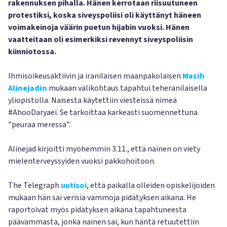
rakennuksen pihalla. Hänen kerrotaan riisuutuneen
protestiksi, koska siveyspoliisi oli käyttänyt häneen
voimakeinoja väärin puetun hijabin vuoksi. Hänen
vaatteitaan oli esimerkiksi revennyt siveyspoliisin
kiinniotossa.
Ihmisoikeusaktiivin ja iranilaisen maanpakolaisen
Masih
Alinejadin
mukaan välikohtaus tapahtui teheranilaisella
yliopistolla. Naisesta käytettiin viesteissä nimeä
#AhooDaryaei. Se tarkoittaa karkeasti suomennettuna
”peuraa meressä”.
Alinejad kirjoitti myöhemmin 3.11., että nainen on viety
mielenterveyssyiden vuoksi pakkohoitoon.
The Telegraph
uutisoi
, että paikalla olleiden opiskelijoiden
mukaan hän sai verisiä vammoja pidätyksen aikana. He
raportoivat myös pidätyksen aikana tapahtuneesta
päävammasta, jonka nainen sai, kun häntä retuutettiin