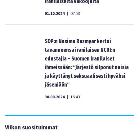
iranilaiselta vakoojalta
01.10.2024
07:53
|
SDP:n Nasima Razmyar kertoi
tavanneensa iranilaisen NCRI:n
edustajia – Suomen iranilaiset
ihmeissään: “Järjestö silponut naisia
ja käyttänyt seksuaalisesti hyväksi
jäseniään”
30.08.2024
16:43
|
Viikon suosituimmat