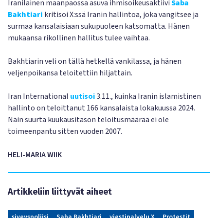
Iranilainen maanpaossa asuva ihmisoikeusaktiivi
Saba
Bakhtiari
kritisoi X:ssä Iranin hallintoa, joka vangitsee ja
surmaa kansalaisiaan sukupuoleen katsomatta. Hänen
mukaansa rikollinen hallitus tulee vaihtaa.
Bakhtiarin veli on tällä hetkellä vankilassa, ja hänen
veljenpoikansa teloitettiin hiljattain.
Iran International
uutisoi
3.11., kuinka Iranin islamistinen
hallinto on teloittanut 166 kansalaista lokakuussa 2024.
Näin suurta kuukausitason teloitusmäärää ei ole
toimeenpantu sitten vuoden 2007.
HELI-MARIA WIIK
Artikkeliin liittyvät aiheet
siveyspoliisi
Saba Bakhtiari
viestipalvelu X
Protestit