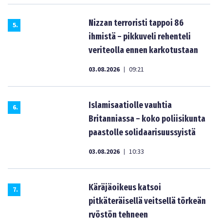
Nizzan terroristi tappoi 86
5
.
ihmistä – pikkuveli rehenteli
veriteolla ennen karkotustaan
03.08.2026
09:21
|
Islamisaatiolle vauhtia
6
.
Britanniassa – koko poliisikunta
paastolle solidaarisuussyistä
03.08.2026
10:33
|
Käräjäoikeus katsoi
7
.
pitkäteräisellä veitsellä törkeän
ryöstön tehneen