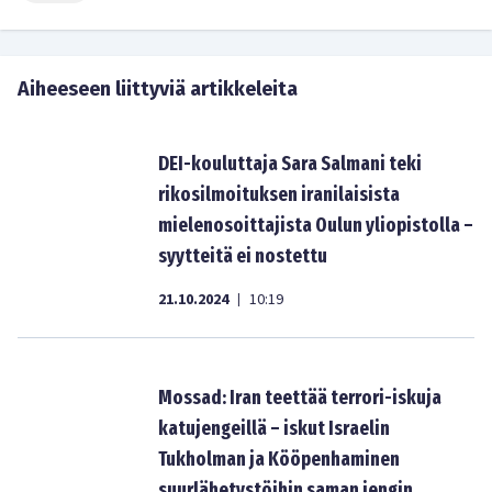
Aiheeseen liittyviä artikkeleita
DEI-kouluttaja Sara Salmani teki
rikosilmoituksen iranilaisista
mielenosoittajista Oulun yliopistolla –
syytteitä ei nostettu
21.10.2024
10:19
|
Mossad: Iran teettää terrori-iskuja
katujengeillä – iskut Israelin
Tukholman ja Kööpenhaminen
suurlähetystöihin saman jengin