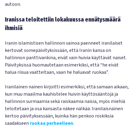
autoon.
Iranissa teloitettiin lokakuussa ennätysmäärä
ihmisiä
Iranin islamistisen hallinnon vainoa paenneet iranilaiset
kertovat somepäivityksissään, että Iranin kansa on
hallinnon panttivankina, eivät vain huivia käyttävät naiset.
Päivityksissä huomautetaan esimerkiksi, että “he eivät
halua riisua vaatteitaan, vaan he haluavat ruokaa”.
Iranilainen nainen kirjoitti esimerkiksi, että samaan aikaan,
kun muu maailma kauhistelee huivin käyttösääntöjä ja
hallinnon surmaamia sekä raiskaamia naisia, myös miehiä
teloitetaan ja osa kansasta näkee nälkää. Iranilaisnainen
kertoo päivityksessään, kuinka hän penkoo roskiksia
saadakseen
ruokaa perheelleen
.