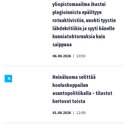
yliopistomaailma ihastui
plagioinnista epäiltyyn
rotuaktivistiin, unohti tyystin
lähdekritiikin ja syyti hänelle
kunniatohtoruuksia kuin
saippuaa
06.08.2026
10:50
|
Heinäluoma selittää
4
.
koulushoppailun
asuntopolitiikalla – tilastot
kertovat toista
01.08.2026
12:09
|