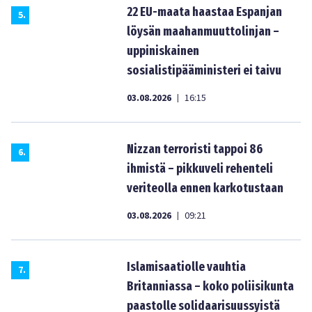
22 EU-maata haastaa Espanjan
5
.
löysän maahanmuuttolinjan –
uppiniskainen
sosialistipääministeri ei taivu
03.08.2026
16:15
|
Nizzan terroristi tappoi 86
6
.
ihmistä – pikkuveli rehenteli
veriteolla ennen karkotustaan
03.08.2026
09:21
|
Islamisaatiolle vauhtia
7
.
Britanniassa – koko poliisikunta
paastolle solidaarisuussyistä