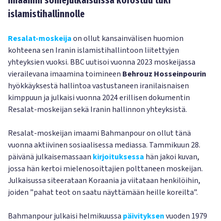
Imaamin somejulkaisuissa korostuu tuki
islamistihallinnolle
Resalat-moskeija
on ollut kansainvälisen huomion
kohteena sen Iranin islamistihallintoon liitettyjen
yhteyksien vuoksi. BBC uutisoi vuonna 2023 moskeijassa
vierailevana imaamina toimineen
Behrouz Hosseinpourin
hyökkäyksestä hallintoa vastustaneen iranilaisnaisen
kimppuun ja julkaisi vuonna 2024 erillisen dokumentin
Resalat-moskeijan sekä Iranin hallinnon yhteyksistä.
Resalat-moskeijan imaami Bahmanpour on ollut tänä
vuonna aktiivinen sosiaalisessa mediassa. Tammikuun 28.
päivänä julkaisemassaan
kirjoituksessa
hän jakoi kuvan,
jossa hän kertoi mielenosoittajien polttaneen moskeijan.
Julkaisussa siteerataan Koraania ja viitataan henkilöihin,
joiden ”pahat teot on saatu näyttämään heille koreilta”.
Bahmanpour julkaisi helmikuussa
päivityksen
vuoden 1979