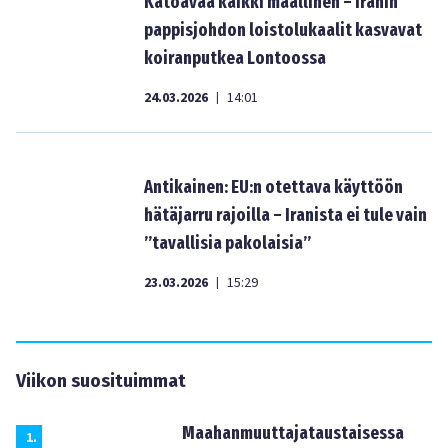
Katoavaa kaikki maallinen – Iranin
pappisjohdon loistolukaalit kasvavat
koiranputkea Lontoossa
24.03.2026
14:01
|
Antikainen: EU:n otettava käyttöön
hätäjarru rajoilla – Iranista ei tule vain
”tavallisia pakolaisia”
23.03.2026
15:29
|
Viikon suosituimmat
Maahanmuuttajataustaisessa
1
.