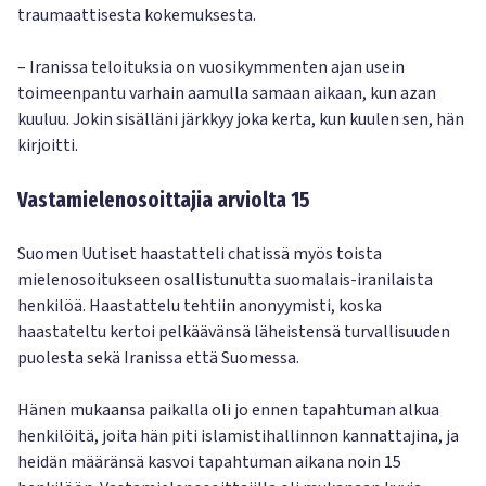
traumaattisesta kokemuksesta.
– Iranissa teloituksia on vuosikymmenten ajan usein
toimeenpantu varhain aamulla samaan aikaan, kun azan
kuuluu. Jokin sisälläni järkkyy joka kerta, kun kuulen sen, hän
kirjoitti.
Vastamielenosoittajia arviolta 15
Suomen Uutiset haastatteli chatissä myös toista
mielenosoitukseen osallistunutta suomalais-iranilaista
henkilöä. Haastattelu tehtiin anonyymisti, koska
haastateltu kertoi pelkäävänsä läheistensä turvallisuuden
puolesta sekä Iranissa että Suomessa.
Hänen mukaansa paikalla oli jo ennen tapahtuman alkua
henkilöitä, joita hän piti islamistihallinnon kannattajina, ja
heidän määränsä kasvoi tapahtuman aikana noin 15