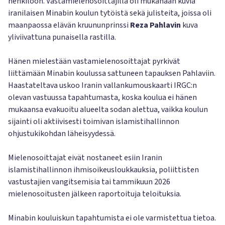
henkilöön. Vastamielenosoittajilla oli mukanaan kuvia
iranilaisen Minabin koulun tytöistä sekä julisteita, joissa oli
maanpaossa elävän kruununprinssi
Reza Pahlavin
kuva
yliviivattuna punaisella rastilla.
Hänen mielestään vastamielenosoittajat pyrkivät
liittämään Minabin koulussa sattuneen tapauksen Pahlaviin.
Haastateltava uskoo Iranin vallankumouskaarti IRGC:n
olevan vastuussa tapahtumasta, koska koulua ei hänen
mukaansa evakuoitu alueelta sodan alettua, vaikka koulun
sijainti oli aktiivisesti toimivan islamistihallinnon
ohjustukikohdan läheisyydessä.
Mielenosoittajat eivät nostaneet esiin Iranin
islamistihallinnon ihmisoikeusloukkauksia, poliittisten
vastustajien vangitsemisia tai tammikuun 2026
mielenosoitusten jälkeen raportoituja teloituksia.
Minabin kouluiskun tapahtumista ei ole varmistettua tietoa.