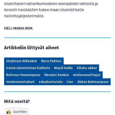
islamilaisen vallankumouksen vuosipäivän vietosta ja
korosti iranilaisten tukea maan islamistiselle
hallintojärjestelmälle.
HELI-MARIA WIIK
Artikkeliin liittyvät aiheet
Shabnam Nikbaksh
Reza Pahlavi
Iranin islamistinen hallinto
Majid Hakki
Allahu akbar
Behrouz Hosseinpour
Resalat-keskus
mielenosoittajat
mielenosoitukset
eduskuntatalo
Iran
Abbas Bahmanpour
Mitä mieltä?
Juuri Näin