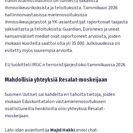
Iranin islamistihallinto on tunnettu vakavista
ihmisoikeusrikoksista ja teloituksista. Tammikuun 2026
hallinnonvastaisissa mielenosoituksissa
ihmisoikeusjärjestöt ja YK-asiantuntijat raportoivat laajasta
väkivallasta ja teloituksista. Guardian, Euronews ja useat
kansainväliset mediat ovat raportoineet arvioista, joiden
mukaan kuolleita saattoi olla yli 35 000. Julkisuudessa on
esitetty myös suurempia arvioita.
EU luokitteli IRGC:n terroristijärjestöksi tammikuussa 2026.
Mahdollisia yhteyksiä Resalat-moskeijaan
Suomen Uutiset sai kahdelta eri taholta tietoja, joiden
mukaan Eduskuntatalon vastamielenosoitukseen
osallistuneilla henkilöillä olisi yhteyksiä Resalat-
moskeijaan.
Lähi-idän asiantuntija
Majid Hakki
arvioi chat-