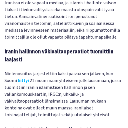
Iranissa ei ole vapaata mediaa, ja islamistihallinto valvoo
tiukasti tiedonvälitystä sekä maasta ulospäin välittyvää
tietoa. Kansainvälinen uutisointi on perustunut
viranomaisten tietoihin, satelliittikuviin ja sosiaalisessa
mediassa levinneeseen materiaaliin, eikä riippumattomilla
toimittajilla ole ollut vapaata pääsyä tapahtumapaikalle.
Iranin hallinnon väkivaltaoperaatiot tuomittiin
laajasti
Mielenosoitus järjestettiin kaksi päivää sen jälkeen, kun
Suomi
liittyi
21 muun maan yhteiseen julkilausumaan, jossa
tuomittiin Iranin islamistisen hallinnon ja sen
vallankumouskaartin, IRGC:n, uhkailu- ja
väkivaltaoperaatiot länsimaissa. Lausuman mukaan
kohteina ovat olleet muun muassa iranilaiset
toisinajattelijat, toimittajat sekä juutalaiset yhteisöt.