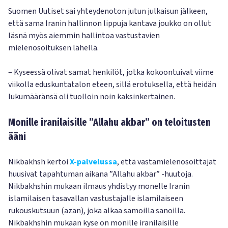
Suomen Uutiset sai yhteydenoton jutun julkaisun jälkeen,
että sama Iranin hallinnon lippuja kantava joukko on ollut
läsnä myös aiemmin hallintoa vastustavien
mielenosoituksen lähellä.
– Kyseessä olivat samat henkilöt, jotka kokoontuivat viime
viikolla eduskuntatalon eteen, sillä erotuksella, että heidän
lukumääränsä oli tuolloin noin kaksinkertainen.
Monille iranilaisille ”Allahu akbar” on teloitusten
ääni
Nikbakhsh kertoi
X-palvelussa
, että vastamielenosoittajat
huusivat tapahtuman aikana ”Allahu akbar” -huutoja.
Nikbakhshin mukaan ilmaus yhdistyy monelle Iranin
islamilaisen tasavallan vastustajalle islamilaiseen
rukouskutsuun (azan), joka alkaa samoilla sanoilla.
Nikbakhshin mukaan kyse on monille iranilaisille