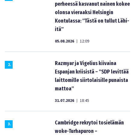
perheessä kasvanut nainen kokee
olonsa vieraaksi Helsingin
Kontulassa: ”Tästä on tullut Lähi-
itä”
05.08.2026
12:09
|
Razmyar ja Vigelius kiivaina
2
.
Espanjan kriisistä – ”SDP levittää
laittomille siirtolaisille punaista
mattoa”
31.07.2026
18:45
|
Cambridge rekrytoi tosielämän
3
.
woke-Turhapuron –