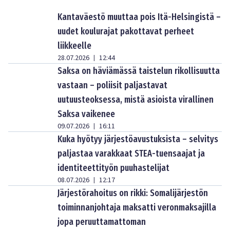
Kantaväestö muuttaa pois Itä-Helsingistä –
uudet koulurajat pakottavat perheet
liikkeelle
28.07.2026
12:44
|
Saksa on häviämässä taistelun rikollisuutta
vastaan – poliisit paljastavat
uutuusteoksessa, mistä asioista virallinen
Saksa vaikenee
09.07.2026
16:11
|
Kuka hyötyy järjestöavustuksista – selvitys
paljastaa varakkaat STEA-tuensaajat ja
identiteettityön puuhastelijat
08.07.2026
12:17
|
Järjestörahoitus on rikki: Somalijärjestön
toiminnanjohtaja maksatti veronmaksajilla
jopa peruuttamattoman