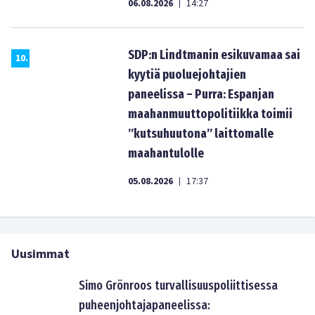
06.08.2026
14:27
|
SDP:n Lindtmanin esikuvamaa sai
10
.
kyytiä puoluejohtajien
paneelissa – Purra: Espanjan
maahanmuuttopolitiikka toimii
”kutsuhuutona” laittomalle
maahantulolle
05.08.2026
17:37
|
Uusimmat
Simo Grönroos turvallisuuspoliittisessa
puheenjohtajapaneelissa: