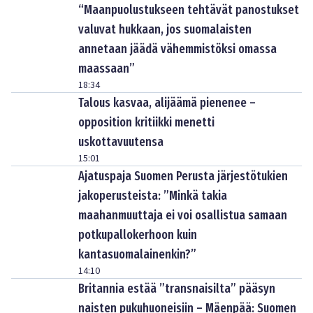
“Maanpuolustukseen tehtävät panostukset
valuvat hukkaan, jos suomalaisten
annetaan jäädä vähemmistöksi omassa
maassaan”
18:34
Talous kasvaa, alijäämä pienenee –
opposition kritiikki menetti
uskottavuutensa
15:01
Ajatuspaja Suomen Perusta järjestötukien
jakoperusteista: ”Minkä takia
maahanmuuttaja ei voi osallistua samaan
potkupallokerhoon kuin
kantasuomalainenkin?”
14:10
Britannia estää ”transnaisilta” pääsyn
naisten pukuhuoneisiin – Mäenpää: Suomen