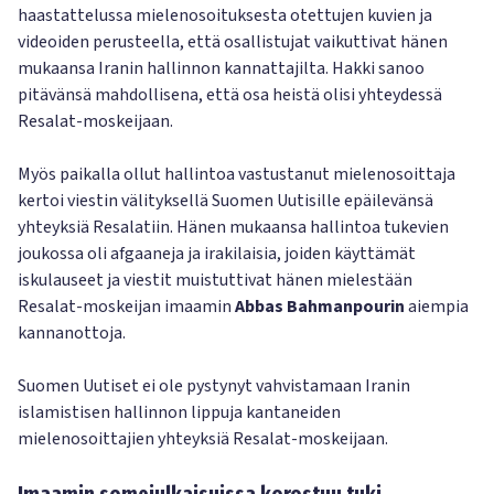
haastattelussa mielenosoituksesta otettujen kuvien ja
videoiden perusteella, että osallistujat vaikuttivat hänen
mukaansa Iranin hallinnon kannattajilta. Hakki sanoo
pitävänsä mahdollisena, että osa heistä olisi yhteydessä
Resalat-moskeijaan.
Myös paikalla ollut hallintoa vastustanut mielenosoittaja
kertoi viestin välityksellä Suomen Uutisille epäilevänsä
yhteyksiä Resalatiin. Hänen mukaansa hallintoa tukevien
joukossa oli afgaaneja ja irakilaisia, joiden käyttämät
iskulauseet ja viestit muistuttivat hänen mielestään
Resalat-moskeijan imaamin
Abbas Bahmanpourin
aiempia
kannanottoja.
Suomen Uutiset ei ole pystynyt vahvistamaan Iranin
islamistisen hallinnon lippuja kantaneiden
mielenosoittajien yhteyksiä Resalat-moskeijaan.