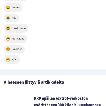
Iloinen
Itku
Kiukkuinen
Mahtavaa
Rakkaus
Kjäh
Aiheeseen liittyviä artikkeleita
KRP epäilee Foxtrot-verkoston
pyörittäneen 300 kilon huumekauppaa