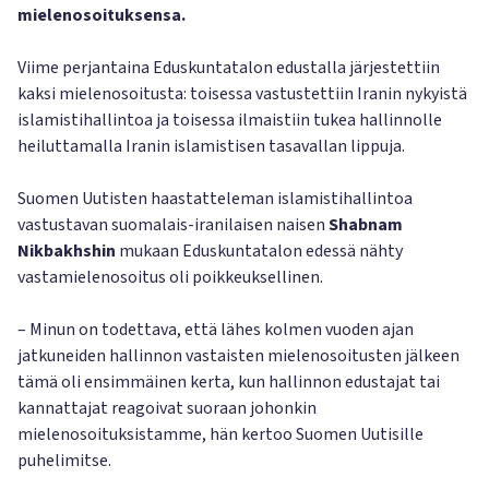
mielenosoituksensa.
Viime perjantaina Eduskuntatalon edustalla järjestettiin
kaksi mielenosoitusta: toisessa vastustettiin Iranin nykyistä
islamistihallintoa ja toisessa ilmaistiin tukea hallinnolle
heiluttamalla Iranin islamistisen tasavallan lippuja.
Suomen Uutisten haastatteleman islamistihallintoa
vastustavan suomalais-iranilaisen naisen
Shabnam
Nikbakhshin
mukaan Eduskuntatalon edessä nähty
vastamielenosoitus oli poikkeuksellinen.
– Minun on todettava, että lähes kolmen vuoden ajan
jatkuneiden hallinnon vastaisten mielenosoitusten jälkeen
tämä oli ensimmäinen kerta, kun hallinnon edustajat tai
kannattajat reagoivat suoraan johonkin
mielenosoituksistamme, hän kertoo Suomen Uutisille
puhelimitse.