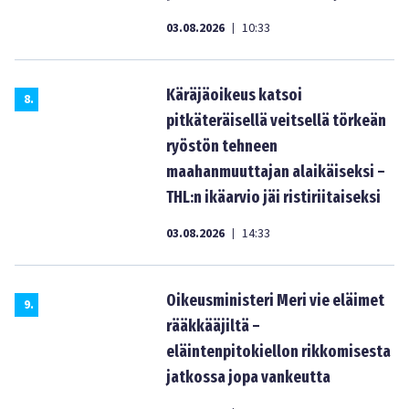
03.08.2026
10:33
|
Käräjäoikeus katsoi
8
.
pitkäteräisellä veitsellä törkeän
ryöstön tehneen
maahanmuuttajan alaikäiseksi –
THL:n ikäarvio jäi ristiriitaiseksi
03.08.2026
14:33
|
Oikeusministeri Meri vie eläimet
9
.
rääkkääjiltä –
eläintenpitokiellon rikkomisesta
jatkossa jopa vankeutta