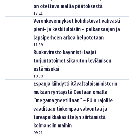
on otettava mallia päätöksestä
13:21
Veronkevennykset kohdistuvat vahvasti
pieni- ja keskituloisiin – palkansaajan ja
lapsiperheen arkea helpotetaan
11:39
Ruokavirasto käynnisti laajat
torjuntatoimet sikaruton leviämisen
estämiseksi
10:30
Espanja kiihdytti itävaltalaisministerin
mukaan ryntäystä Ceutaan omalla
”megamagneetillaan” – EU:n rajoille
vaaditaan tiukempaa valvontaa ja
turvapaikkakäsittelyn siirtämistä
kolmansiin maihin
09:21