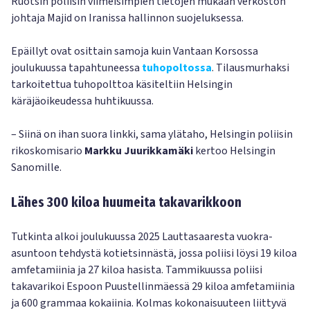
Ruotsin poliisin viimeisimpien tietojen mukaan verkoston
johtaja Majid on Iranissa hallinnon suojeluksessa.
Epäillyt ovat osittain samoja kuin Vantaan Korsossa
joulukuussa tapahtuneessa
tuhopoltossa
. Tilausmurhaksi
tarkoitettua tuhopolttoa käsiteltiin Helsingin
käräjäoikeudessa huhtikuussa.
– Siinä on ihan suora linkki, sama ylätaho, Helsingin poliisin
rikoskomisario
Markku Juurikkamäki
kertoo Helsingin
Sanomille.
Lähes 300 kiloa huumeita takavarikkoon
Tutkinta alkoi joulukuussa 2025 Lauttasaaresta vuokra-
asuntoon tehdystä kotietsinnästä, jossa poliisi löysi 19 kiloa
amfetamiinia ja 27 kiloa hasista. Tammikuussa poliisi
takavarikoi Espoon Puustellinmäessä 29 kiloa amfetamiinia
ja 600 grammaa kokaiinia. Kolmas kokonaisuuteen liittyvä