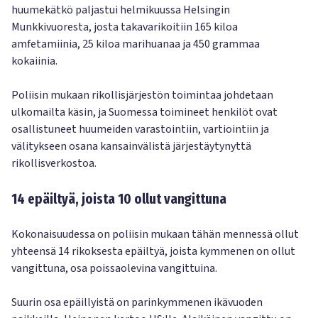
huumekätkö paljastui helmikuussa Helsingin
Munkkivuoresta, josta takavarikoitiin 165 kiloa
amfetamiinia, 25 kiloa marihuanaa ja 450 grammaa
kokaiinia.
Poliisin mukaan rikollisjärjestön toimintaa johdetaan
ulkomailta käsin, ja Suomessa toimineet henkilöt ovat
osallistuneet huumeiden varastointiin, vartiointiin ja
välitykseen osana kansainvälistä järjestäytynyttä
rikollisverkostoa.
14 epäiltyä, joista 10 ollut vangittuna
Kokonaisuudessa on poliisin mukaan tähän mennessä ollut
yhteensä 14 rikoksesta epäiltyä, joista kymmenen on ollut
vangittuna, osa poissaolevina vangittuina.
Suurin osa epäillyistä on parinkymmenen ikävuoden