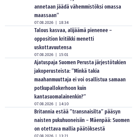
annetaan jäädä vähemmistöksi omassa
maassaan”
07.08.2026
18:34
|
Talous kasvaa, alijäämä pienenee –
opposition kritiikki menetti
uskottavuutensa
07.08.2026
15:01
|
Ajatuspaja Suomen Perusta järjestötukien
jakoperusteista: ”Minkä takia
maahanmuuttaja ei voi osallistua samaan
potkupallokerhoon kuin
kantasuomalainenkin?”
07.08.2026
14:10
|
Britannia estää ”transnaisilta” pääsyn
naisten pukuhuoneisiin – Mäenpää: Suomen
on otettava mallia päätöksestä
07.08.2026
13:21
|