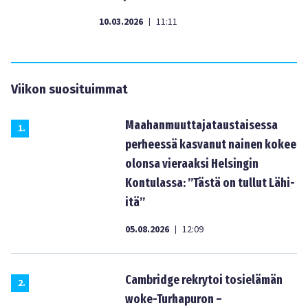
10.03.2026
11:11
|
Viikon suosituimmat
Maahanmuuttajataustaisessa
1
.
perheessä kasvanut nainen kokee
olonsa vieraaksi Helsingin
Kontulassa: ”Tästä on tullut Lähi-
itä”
05.08.2026
12:09
|
Cambridge rekrytoi tosielämän
2
.
woke-Turhapuron –