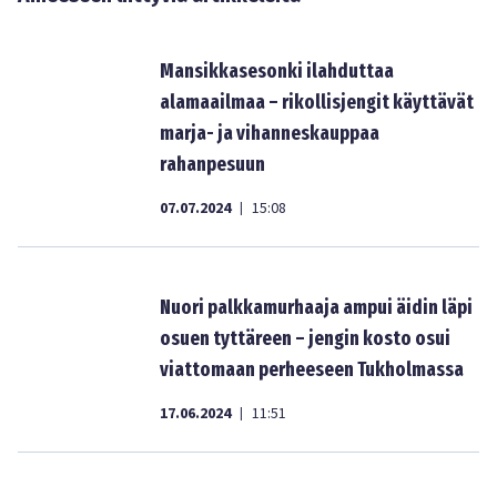
Mansikkasesonki ilahduttaa
alamaailmaa – rikollisjengit käyttävät
marja- ja vihanneskauppaa
rahanpesuun
07.07.2024
15:08
|
Nuori palkkamurhaaja ampui äidin läpi
osuen tyttäreen – jengin kosto osui
viattomaan perheeseen Tukholmassa
17.06.2024
11:51
|