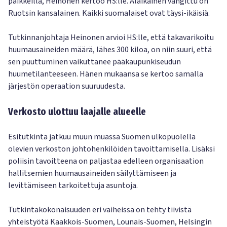
paikkeilla, Heinonen kertoo HS:lle. Alaikäinen vangittu on
Ruotsin kansalainen. Kaikki suomalaiset ovat täysi-ikäisiä.
Tutkinnanjohtaja Heinonen arvioi HS:lle, että takavarikoitu
huumausaineiden määrä, lähes 300 kiloa, on niin suuri, että
sen puuttuminen vaikuttanee pääkaupunkiseudun
huumetilanteeseen. Hänen mukaansa se kertoo samalla
järjestön operaation suuruudesta.
Verkosto ulottuu laajalle alueelle
Esitutkinta jatkuu muun muassa Suomen ulkopuolella
olevien verkoston johtohenkilöiden tavoittamisella. Lisäksi
poliisin tavoitteena on paljastaa edelleen organisaation
hallitsemien huumausaineiden säilyttämiseen ja
levittämiseen tarkoitettuja asuntoja.
Tutkintakokonaisuuden eri vaiheissa on tehty tiivistä
yhteistyötä Kaakkois-Suomen, Lounais-Suomen, Helsingin