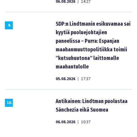
06.08.2026
14:27
|
SDP:n Lindtmanin esikuvamaa sai
9
.
kyytiä puoluejohtajien
paneelissa – Purra: Espanjan
maahanmuuttopolitiikka toimii
”kutsuhuutona” laittomalle
maahantulolle
05.08.2026
17:37
|
Antikainen: Lindtman puolustaa
10
.
Sánchezia eikä Suomea
06.08.2026
10:37
|