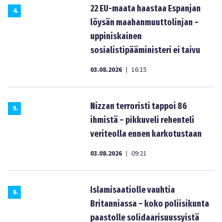
22 EU-maata haastaa Espanjan
4
.
löysän maahanmuuttolinjan –
uppiniskainen
sosialistipääministeri ei taivu
03.08.2026
16:15
|
Nizzan terroristi tappoi 86
5
.
ihmistä – pikkuveli rehenteli
veriteolla ennen karkotustaan
03.08.2026
09:21
|
Islamisaatiolle vauhtia
6
.
Britanniassa – koko poliisikunta
paastolle solidaarisuussyistä