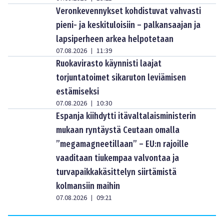
Veronkevennykset kohdistuvat vahvasti
pieni- ja keskituloisiin – palkansaajan ja
lapsiperheen arkea helpotetaan
07.08.2026
11:39
|
Ruokavirasto käynnisti laajat
torjuntatoimet sikaruton leviämisen
estämiseksi
07.08.2026
10:30
|
Espanja kiihdytti itävaltalaisministerin
mukaan ryntäystä Ceutaan omalla
”megamagneetillaan” – EU:n rajoille
vaaditaan tiukempaa valvontaa ja
turvapaikkakäsittelyn siirtämistä
kolmansiin maihin
07.08.2026
09:21
|