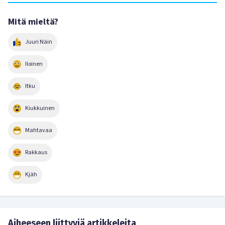
Mitä mieltä?
Juuri Näin
Iloinen
Itku
Kiukkuinen
Mahtavaa
Rakkaus
Kjäh
Aiheeseen liittyviä artikkeleita