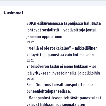
Uusimmat
SDP:n esikuvamaassa Espanjassa hallitusta
johtavat sosialistit – vaalivoittaja joutui
jäämään oppositioon
13:32
”Meillä ei ole roskakalaa” – mikkeliläinen
kalayrittäjä panostaa vain kotimaiseen
12:01
Yhteisöveron lasku ei mene hukkaan – se
jää yritykseen investoinneiksi ja palkkoihin
10:05
Simo Grönroos turvallisuuspoliittisessa
puheenjohtajapaneelissa:
“Maanpuolustukseen tehtävät panostukset
valuvat hukkaan, jos suomalaisten