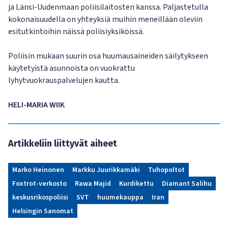
ja Länsi-Uudenmaan poliisilaitosten kanssa. Paljastetulla
kokonaisuudella on yhteyksiä muihin meneillään oleviin
esitutkintoihin näissä poliisiyksiköissä.
Poliisin mukaan suurin osa huumausaineiden säilytykseen
käytetyistä asunnoista on vuokrattu
lyhytvuokrauspalvelujen kautta.
HELI-MARIA WIIK
Artikkeliin liittyvät aiheet
Marko Heinonen
Markku Juurikkamäki
Tuhopoltot
Foxtrot-verkosto
Rawa Majid
Kurdikettu
Diamant Salihu
keskusrikospoliisi
SVT
huumekauppa
Iran
Helsingin Sanomat