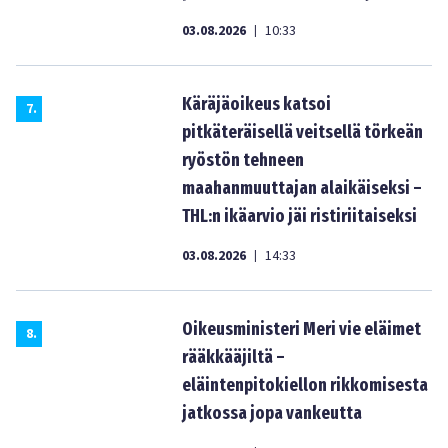
03.08.2026
10:33
|
Käräjäoikeus katsoi
7
.
pitkäteräisellä veitsellä törkeän
ryöstön tehneen
maahanmuuttajan alaikäiseksi –
THL:n ikäarvio jäi ristiriitaiseksi
03.08.2026
14:33
|
Oikeusministeri Meri vie eläimet
8
.
rääkkääjiltä –
eläintenpitokiellon rikkomisesta
jatkossa jopa vankeutta