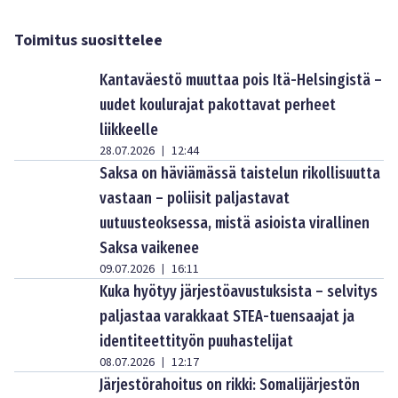
Toimitus suosittelee
Kantaväestö muuttaa pois Itä-Helsingistä –
uudet koulurajat pakottavat perheet
liikkeelle
28.07.2026
12:44
|
Saksa on häviämässä taistelun rikollisuutta
vastaan – poliisit paljastavat
uutuusteoksessa, mistä asioista virallinen
Saksa vaikenee
09.07.2026
16:11
|
Kuka hyötyy järjestöavustuksista – selvitys
paljastaa varakkaat STEA-tuensaajat ja
identiteettityön puuhastelijat
08.07.2026
12:17
|
Järjestörahoitus on rikki: Somalijärjestön