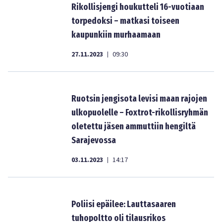
Rikollisjengi houkutteli 16-vuotiaan
torpedoksi – matkasi toiseen
kaupunkiin murhaamaan
27.11.2023
09:30
|
Ruotsin jengisota levisi maan rajojen
ulkopuolelle – Foxtrot-rikollisryhmän
oletettu jäsen ammuttiin hengiltä
Sarajevossa
03.11.2023
14:17
|
Poliisi epäilee: Lauttasaaren
tuhopoltto oli tilausrikos