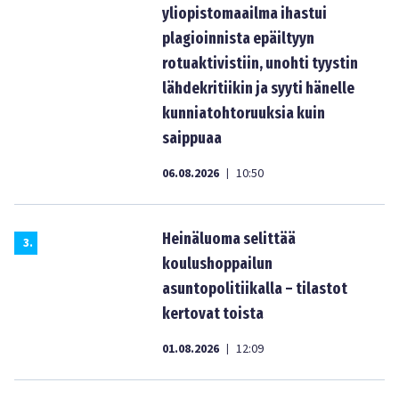
yliopistomaailma ihastui
plagioinnista epäiltyyn
rotuaktivistiin, unohti tyystin
lähdekritiikin ja syyti hänelle
kunniatohtoruuksia kuin
saippuaa
06.08.2026
10:50
|
Heinäluoma selittää
3
.
koulushoppailun
asuntopolitiikalla – tilastot
kertovat toista
01.08.2026
12:09
|