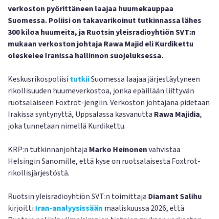
verkoston pyörittäneen laajaa huumekauppaa
Suomessa. Poliisi on takavarikoinut tutkinnassa lähes
300 kiloa huumeita, ja Ruotsin yleisradioyhtiön SVT:n
mukaan verkoston johtaja Rawa Majid eli Kurdikettu
oleskelee Iranissa hallinnon suojeluksessa.
Keskusrikospoliisi
tutkii
Suomessa laajaa järjestäytyneen
rikollisuuden huumeverkostoa, jonka epäillään liittyvän
ruotsalaiseen Foxtrot-jengiin. Verkoston johtajana pidetään
Irakissa syntynyttä, Uppsalassa kasvanutta
Rawa Majidia
,
joka tunnetaan nimellä Kurdikettu.
KRP:n tutkinnanjohtaja
Marko Heinonen
vahvistaa
Helsingin Sanomille, että kyse on ruotsalaisesta Foxtrot-
rikollisjärjestöstä.
Ruotsin yleisradioyhtiön SVT:n toimittaja
Diamant Salihu
kirjoitti
Iran-analyysissään
maaliskuussa 2026, että