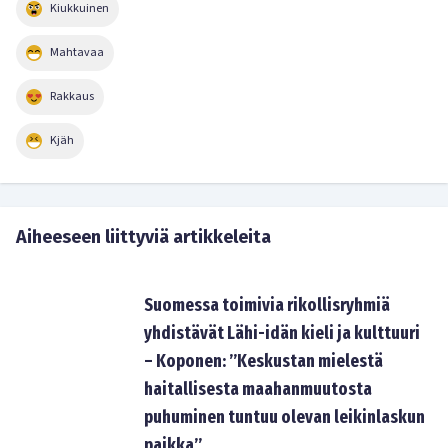
Kiukkuinen
Mahtavaa
Rakkaus
Kjäh
Aiheeseen liittyviä artikkeleita
Suomessa toimivia rikollisryhmiä
yhdistävät Lähi-idän kieli ja kulttuuri
– Koponen: ”Keskustan mielestä
haitallisesta maahanmuutosta
puhuminen tuntuu olevan leikinlaskun
paikka”