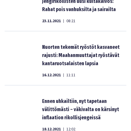
Jengirikollisten uusi kultakaivos:
Rahat pois vanhuksilta ja sairailta
23.11.2021
08:21
|
Nuorten tekemät ryöstöt kasvaneet
rajusti: Maahanmuuttajat ryöstävät
kantaruotsalaisten lapsia
16.12.2021
11:11
|
Ennen uhkailtiin, nyt tapetaan
välittömästi – väkivalta on kärsinyt
inflaation rikollisjengeissä
18.12.2021
12:02
|