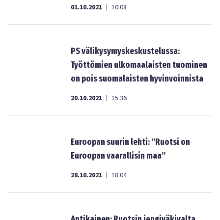
01.10.2021
10:08
|
PS välikysymyskeskustelussa:
Työttömien ulkomaalaisten tuominen
on pois suomalaisten hyvinvoinnista
20.10.2021
15:36
|
Euroopan suurin lehti: ”Ruotsi on
Euroopan vaarallisin maa”
28.10.2021
18:04
|
Antikainen: Ruotsin jengiväkivalta