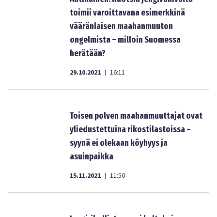
toimii varoittavana esimerkkinä
vääränlaisen maahanmuuton
ongelmista – milloin Suomessa
herätään?
29.10.2021
16:11
|
Toisen polven maahanmuuttajat ovat
yliedustettuina rikostilastoissa –
syynä ei olekaan köyhyys ja
asuinpaikka
15.11.2021
11:50
|