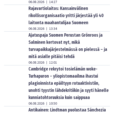
06.08.2026
14:27
|
Rajavartiolaitos: Kansainvälinen
rikollisorganisaatio yritti järjestää yli 40
laitonta maahantulijaa Suomeen
06.08.2026
13:34
|
Ajatuspaja Suomen Perustan Grönroos ja
Salminen kertovat nyt, mikä
turvapaikkajärjestelmässä on pielessä – ja
mitä asialle pitäisi tehdä
06.08.2026
12:01
|
Cambridge rekrytoi tosielämän woke-
Turhapuron – yliopistomaailma ihastui
plagioinnista epäiltyyn rotuaktivistiin,
unohti tyystin lähdekritiikin ja syyti hänelle
kunniatohtoruuksia kuin saippuaa
06.08.2026
10:50
|
Antikainen: Lindtman puolustaa Sánchezia