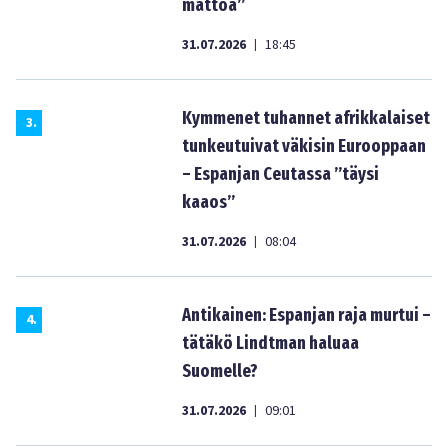
mattoa”
31.07.2026
18:45
|
Kymmenet tuhannet afrikkalaiset
3
.
tunkeutuivat väkisin Eurooppaan
– Espanjan Ceutassa ”täysi
kaaos”
31.07.2026
08:04
|
Antikainen: Espanjan raja murtui –
4
.
tätäkö Lindtman haluaa
Suomelle?
31.07.2026
09:01
|