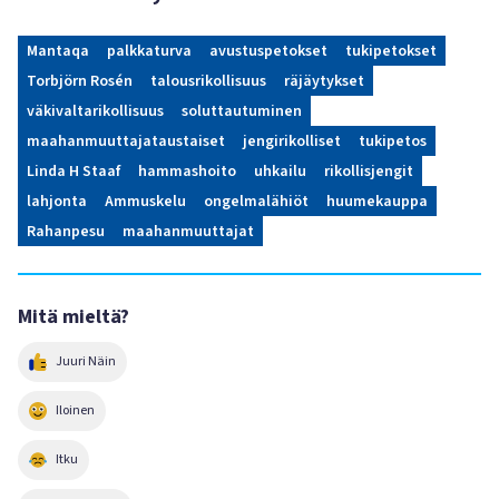
Mantaqa
palkkaturva
avustuspetokset
tukipetokset
Torbjörn Rosén
talousrikollisuus
räjäytykset
väkivaltarikollisuus
soluttautuminen
maahanmuuttajataustaiset
jengirikolliset
tukipetos
Linda H Staaf
hammashoito
uhkailu
rikollisjengit
lahjonta
Ammuskelu
ongelmalähiöt
huumekauppa
Rahanpesu
maahanmuuttajat
Mitä mieltä?
Juuri Näin
Iloinen
Itku