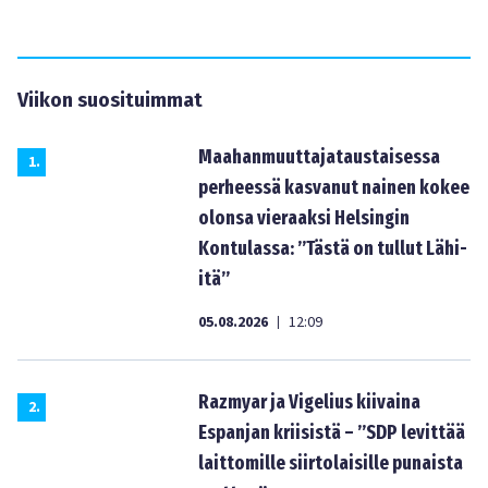
Viikon suosituimmat
Maahanmuuttajataustaisessa
1
.
perheessä kasvanut nainen kokee
olonsa vieraaksi Helsingin
Kontulassa: ”Tästä on tullut Lähi-
itä”
05.08.2026
12:09
|
Razmyar ja Vigelius kiivaina
2
.
Espanjan kriisistä – ”SDP levittää
laittomille siirtolaisille punaista