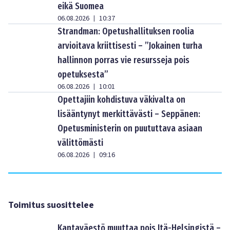
eikä Suomea
06.08.2026
10:37
|
Strandman: Opetushallituksen roolia
arvioitava kriittisesti – ”Jokainen turha
hallinnon porras vie resursseja pois
opetuksesta”
06.08.2026
10:01
|
Opettajiin kohdistuva väkivalta on
lisääntynyt merkittävästi – Seppänen:
Opetusministerin on puututtava asiaan
välittömästi
06.08.2026
09:16
|
Toimitus suosittelee
Kantaväestö muuttaa pois Itä-Helsingistä –