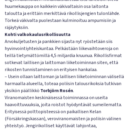
huumekauppa on kaikkein väkivaltaisin osa laitonta
taloutta ja erittäin merkittävä rikollisjengien tulonlähde.
Törkeä väkivalta puolestaan kulminoituu ampumisiin ja
räjäytyksiin.
Kohti valkokaulusrikollisuutta
Arvokuljetusten ja pankkien sijasta nyt ryöstetään siis
hyvinvointiyhteiskuntaa. Pelkästään liikevaihtoveroja on
teillä tietymättömillä 4,5 miljardia kruunua. Rikollisfirmat
sotkevat laillisen ja laittoman liiketoiminnan siten, että
rikosten tunnistaminen on erityisen hankalaa.
– Usein ollaan laittoman ja laillisen liiketoiminnan välisellä
harmaalla alueella, toteaa poliisin talousrikoksia tutkivan
yksikön päällikkö
Torbjörn Rosén
.
Viranomaisten keskinäisessä toiminnassa on useita
haavoittuvuuksia, joita roistot hyödyntävät sumeilematta.
Erityisessä polttopisteessä on paikallisen Kelan
(Försäkringskassan), veroviranomaisten ja poliisin välinen
yhteistyö. Jengirikolliset käyttävät lahjontaa,