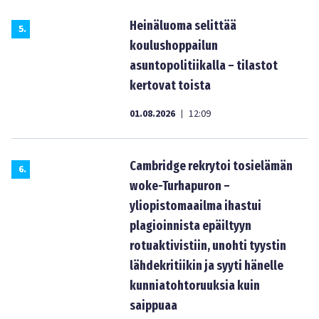
Heinäluoma selittää
5
.
koulushoppailun
asuntopolitiikalla – tilastot
kertovat toista
01.08.2026
12:09
|
Cambridge rekrytoi tosielämän
6
.
woke-Turhapuron –
yliopistomaailma ihastui
plagioinnista epäiltyyn
rotuaktivistiin, unohti tyystin
lähdekritiikin ja syyti hänelle
kunniatohtoruuksia kuin
saippuaa