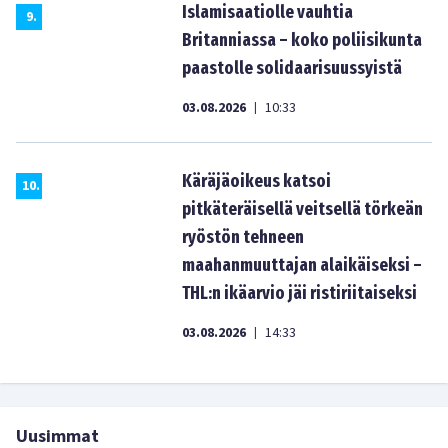
Islamisaatiolle vauhtia
9
.
Britanniassa – koko poliisikunta
paastolle solidaarisuussyistä
03.08.2026
10:33
|
Käräjäoikeus katsoi
10
.
pitkäteräisellä veitsellä törkeän
ryöstön tehneen
maahanmuuttajan alaikäiseksi –
THL:n ikäarvio jäi ristiriitaiseksi
03.08.2026
14:33
|
Uusimmat