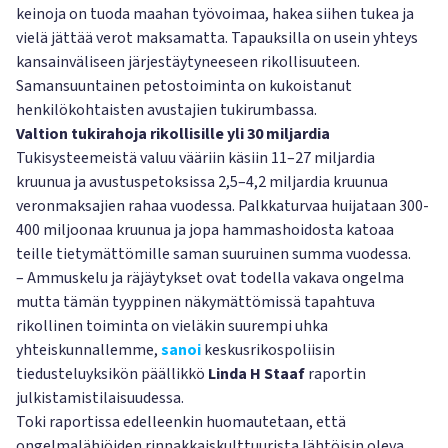
keinoja on tuoda maahan työvoimaa, hakea siihen tukea ja
vielä jättää verot maksamatta. Tapauksilla on usein yhteys
kansainväliseen järjestäytyneeseen rikollisuuteen.
Samansuuntainen petostoiminta on kukoistanut
henkilökohtaisten avustajien tukirumbassa.
Valtion tukirahoja rikollisille yli 30 miljardia
Tukisysteemeistä valuu vääriin käsiin 11–27 miljardia
kruunua ja avustuspetoksissa 2,5–4,2 miljardia kruunua
veronmaksajien rahaa vuodessa. Palkkaturvaa huijataan 300-
400 miljoonaa kruunua ja jopa hammashoidosta katoaa
teille tietymättömille saman suuruinen summa vuodessa.
– Ammuskelu ja räjäytykset ovat todella vakava ongelma
mutta tämän tyyppinen näkymättömissä tapahtuva
rikollinen toiminta on vieläkin suurempi uhka
yhteiskunnallemme,
sanoi
keskusrikospoliisin
tiedusteluyksikön päällikkö
Linda H Staaf
raportin
julkistamistilaisuudessa.
Toki raportissa edelleenkin huomautetaan, että
ongelmalähiöiden rinnakkaiskulttuurista lähtöisin oleva