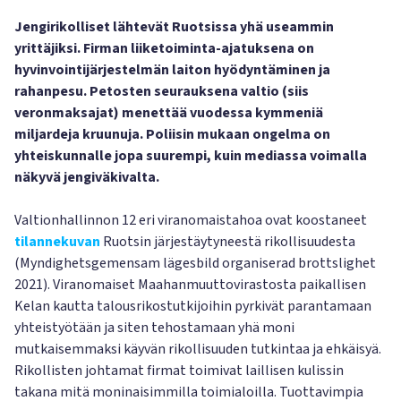
Jengirikolliset lähtevät Ruotsissa yhä useammin
yrittäjiksi. Firman liiketoiminta-ajatuksena on
hyvinvointijärjestelmän laiton hyödyntäminen ja
rahanpesu. Petosten seurauksena valtio (siis
veronmaksajat) menettää vuodessa kymmeniä
miljardeja kruunuja. Poliisin mukaan ongelma on
yhteiskunnalle jopa suurempi, kuin mediassa voimalla
näkyvä jengiväkivalta.
Valtionhallinnon 12 eri viranomaistahoa ovat koostaneet
tilannekuvan
Ruotsin järjestäytyneestä rikollisuudesta
(Myndighetsgemensam lägesbild organiserad brottslighet
2021). Viranomaiset Maahanmuuttovirastosta paikallisen
Kelan kautta talousrikostutkijoihin pyrkivät parantamaan
yhteistyötään ja siten tehostamaan yhä moni
mutkaisemmaksi käyvän rikollisuuden tutkintaa ja ehkäisyä.
Rikollisten johtamat firmat toimivat laillisen kulissin
takana mitä moninaisimmilla toimialoilla. Tuottavimpia