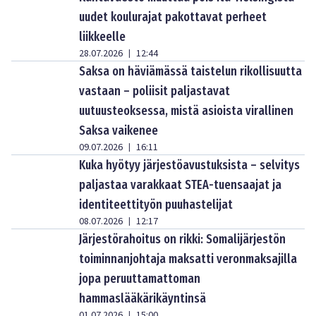
uudet koulurajat pakottavat perheet
liikkeelle
28.07.2026
12:44
|
Saksa on häviämässä taistelun rikollisuutta
vastaan – poliisit paljastavat
uutuusteoksessa, mistä asioista virallinen
Saksa vaikenee
09.07.2026
16:11
|
Kuka hyötyy järjestöavustuksista – selvitys
paljastaa varakkaat STEA-tuensaajat ja
identiteettityön puuhastelijat
08.07.2026
12:17
|
Järjestörahoitus on rikki: Somalijärjestön
toiminnanjohtaja maksatti veronmaksajilla
jopa peruuttamattoman
hammaslääkärikäyntinsä
01.07.2026
15:00
|