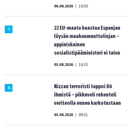
06.08.2026
10:50
|
22 EU-maata haastaa Espanjan
7
.
löysän maahanmuuttolinjan –
uppiniskainen
sosialistipääministeri ei taivu
03.08.2026
16:15
|
Nizzan terroristi tappoi 86
8
.
ihmistä – pikkuveli rehenteli
veriteolla ennen karkotustaan
03.08.2026
09:21
|