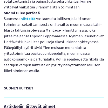
soluttautumista ja painostusta sekä uhkailua, kun ne
yrittävät vaikuttaa viranomaisten toimintaan.
Suomi tulee perässä
Suomessa
viitteitä
vastaavasta laillisen ja laittoman
toiminnan sekoittamisesta on havaittu muun muassa Lähi-
Idästä lähtöisin olevassa Mantaqa-ryhmittymässä, joka
pitää majaansa Espoon Leppävaarassa. Ryhmän jäsenet ovat
tiettävästi uhkailleet poliiseja rikostutkinnan yhteydessä.
Pääepäillyt pyörittävät Ylen mukaan monenlaista
yritystoimintaa pääkaupunkiseudulla, muun muassa
autokorjaamo- ja parturialalla. Poliisi epäilee, että rikoksilla
saatujen varojen lähteitä on pyritty häivyttämään laillisen
liiketoiminnan avulla.
SUOMEN UUTISET
Artikkeliin liittyvät aiheet