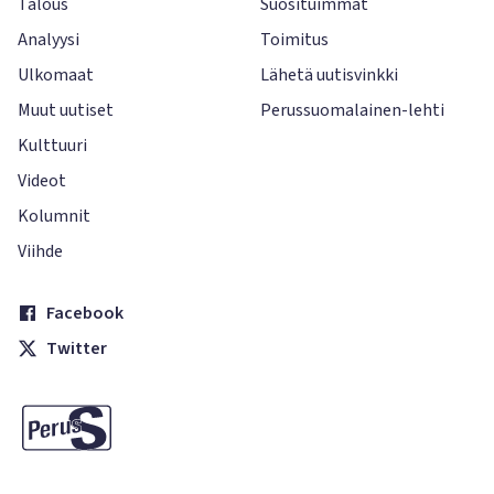
Talous
Suosituimmat
Analyysi
Toimitus
Ulkomaat
Lähetä uutisvinkki
Muut uutiset
Perussuomalainen-lehti
Kulttuuri
Videot
Kolumnit
Viihde
Facebook
Twitter