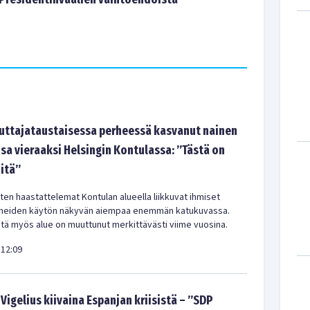
tajataustaisessa perheessä kasvanut nainen
sa vieraaksi Helsingin Kontulassa: ”Tästä on
-itä”
en haastattelemat Kontulan alueella liikkuvat ihmiset
meiden käytön näkyvän aiempaa enemmän katukuvassa.
ä myös alue on muuttunut merkittävästi viime vuosina.
12:09
Vigelius kiivaina Espanjan kriisistä – ”SDP