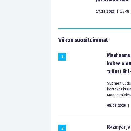
17.11.2023
15:48
|
Viikon suosituimmat
Maahanmuut
1
.
kokee olon
tullut Lähi
Suomen Uutist
kertovat huu
Monen mielest
05.08.2026
|
Razmyar ja 
2
.