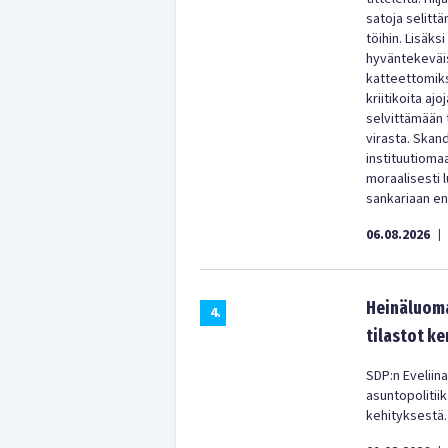
satoja selitt
töihin. Lisäks
hyväntekeväisy
katteettomiks
kriitikoita aj
selvittämään 
virasta. Skan
instituutioma
moraalisesti
sankariaan enn
06.08.2026
|
Heinäluoma
4
.
tilastot ke
SDP:n Eveliina
asuntopolitii
kehityksestä.