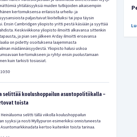
ämättömiä yhtäläisyyksiä muiden tutkijoiden aikaisempiin
P
i hänen kertomuksensa erilaisista urheilu- ja
ysansioista paljastuivat liioitelluiksi tai jopa täysin
i. Ensin Cambridgen yliopisto yritti pestä käsiään ja syyttää
Lu
ojahdista. Keskiviikkona yliopisto ilmoitti alkavansa sittenkin
tapausta, ja pian sen jälkeen Arday ilmoitti eroavansa
daalia on pidetty osoituksena laajemmasta
ailman mädännäisyydestä. Yliopisto halusi uskoa
 lumoavaan kertomukseen ja ryhtyi ensin puolustamaan
en kuin tarkisti tosiasiat.
10:50
 selittää koulushoppailun asuntopolitiikalla –
rtovat toista
 Heinäluoma selitti tällä viikolla koulushoppailun
kan syyksi ja nosti Myllypuron esimerkiksi onnistuneesta
 Asuntomarkkinadata kertoo kuitenkin toista tarinaa.