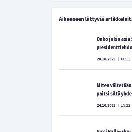
Aiheeseen liittyviä artikkeleit
Onko jokin asia
presidenttiehdo
20.10.2023
00:11
|
Miten vältetään 
paitsi siltä yhd
24.10.2023
19:22
|
Jussi Halla-aho