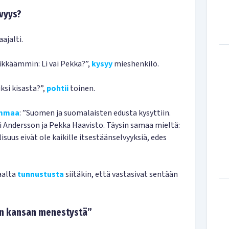
lvyys?
ajalti.
kkäämmin: Li vai Pekka?”,
kysyy
mieshenkilö.
ksi kisasta?”,
pohtii
toinen.
mmaa
: ”Suomen ja suomalaisten edusta kysyttiin.
Li Andersson ja Pekka Haavisto. Täysin samaa mieltä:
isuus eivät ole kaikille itsestäänselvyyksiä, edes
aalta
tunnustusta
siitäkin, että vastasivat sentään
en kansan menestystä”