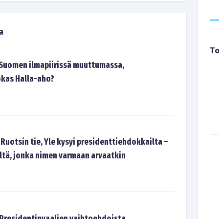
a
To
 Suomen ilmapiirissä muuttumassa,
kas Halla-aho?
Ruotsin tie, Yle kysyi presidenttiehdokkailta –
eltä, jonka nimen varmaan arvaatkin
: Presidentinvaalien vaihtoehdoista