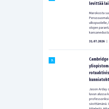
levittää la
Marokosta saa
Perussuomala
ulkopuolelle,
olojen parant
kansanedustaj
31.07.2026
|
Cambridge 
3
.
yliopistom
rotuaktivis
kunniatoht
Jason Arday o
luvun alussa 
professoriksi
siivittämänä. 
titteleitä. Hi