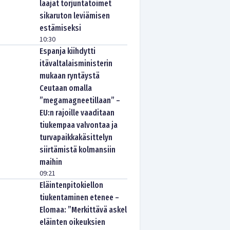
laajat torjuntatoimet
sikaruton leviämisen
estämiseksi
10:30
Espanja kiihdytti
itävaltalaisministerin
mukaan ryntäystä
Ceutaan omalla
”megamagneetillaan” –
EU:n rajoille vaaditaan
tiukempaa valvontaa ja
turvapaikkakäsittelyn
siirtämistä kolmansiin
maihin
09:21
Eläintenpitokiellon
tiukentaminen etenee –
Elomaa: ”Merkittävä askel
eläinten oikeuksien