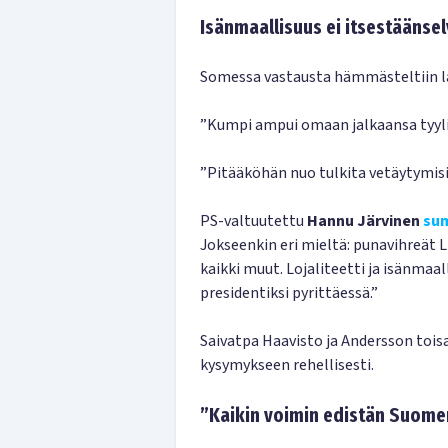
Isänmaallisuus ei itsestäänse
Somessa vastausta hämmästeltiin la
”Kumpi ampui omaan jalkaansa tyyli
”Pitääköhän nuo tulkita vetäytymisi
PS-valtuutettu
Hannu Järvinen
su
Jokseenkin eri mieltä: punavihreät 
kaikki muut. Lojaliteetti ja isänmaall
presidentiksi pyrittäessä.”
Saivatpa Haavisto ja Andersson tois
kysymykseen rehellisesti.
”Kaikin voimin edistän Suom