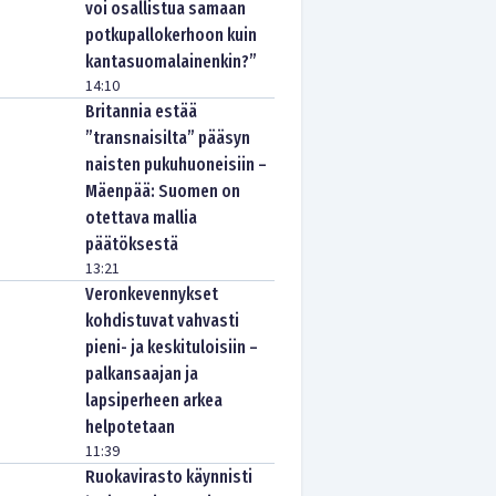
voi osallistua samaan
potkupallokerhoon kuin
kantasuomalainenkin?”
14:10
Britannia estää
”transnaisilta” pääsyn
naisten pukuhuoneisiin –
Mäenpää: Suomen on
otettava mallia
päätöksestä
13:21
Veronkevennykset
kohdistuvat vahvasti
pieni- ja keskituloisiin –
palkansaajan ja
lapsiperheen arkea
helpotetaan
11:39
Ruokavirasto käynnisti