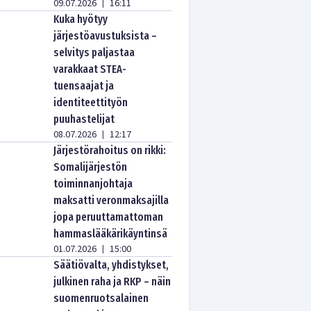
09.07.2026
16:11
|
Kuka hyötyy
järjestöavustuksista –
selvitys paljastaa
varakkaat STEA-
tuensaajat ja
identiteettityön
puuhastelijat
08.07.2026
12:17
|
Järjestörahoitus on rikki:
Somalijärjestön
toiminnanjohtaja
maksatti veronmaksajilla
jopa peruuttamattoman
hammaslääkärikäyntinsä
01.07.2026
15:00
|
Säätiövalta, yhdistykset,
julkinen raha ja RKP – näin
suomenruotsalainen