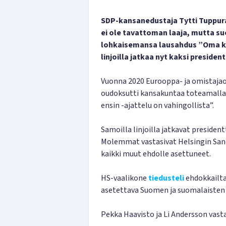
SDP-kansanedustaja Tytti Tuppurai
ei ole tavattoman laaja, mutta su
lohkaisemansa lausahdus ”Oma kan
linjoilla jatkaa nyt kaksi preside
Vuonna 2020 Eurooppa- ja omistajao
oudoksutti kansakuntaa toteamall
ensin -ajattelu on vahingollista”.
Samoilla linjoilla jatkavat preside
Molemmat vastasivat Helsingin Sano
kaikki muut ehdolle asettuneet.
HS-vaalikone
tiedusteli
ehdokkailta
asetettava Suomen ja suomalaisten 
Pekka Haavisto ja Li Andersson vasta