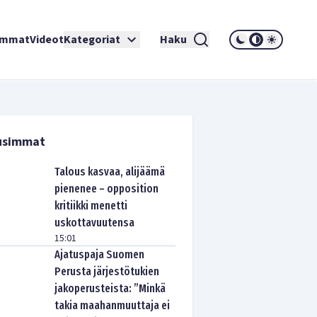
immat
Videot
Kategoriat
Haku
usimmat
Talous kasvaa, alijäämä
pienenee – opposition
kritiikki menetti
uskottavuutensa
15:01
Ajatuspaja Suomen
Perusta järjestötukien
jakoperusteista: ”Minkä
takia maahanmuuttaja ei