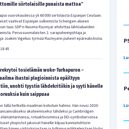
ittomille siirtolaisille punaista mattoa”
pui vuorokaudessa yli 60 000 siirtolaista Espanjan Ceutaan.
iset vaativat Espanjan sulkemista Schengen‑alueen
 kun taas SDP:n Nasima Razmyar ehdottaa lähtöalueiden
amista. Perussuomalaisten 2. varapuheenjohtaja ja
a Joakim Vigelius tyrmää Razmyarin puheet epärealistisina.
P
18:45
Lu
rekrytoi tosielämän woke-Turhapuron –
aailma ihastui plagioinnista epäiltyyn
tiin, unohti tyystin lähdekritiikin ja syyti hänelle
P
oruuksia kuin saippuaa
Lu
n tällä hetkellä maailman kohutuin hahmo. Hän nousi 2020-
kansainväliseksi akateemiseksi tähdeksi ja Cambridgen
 elämäntarinansa, rotuaktivisminsa ja DEI-symboliarvonsa
Useat yliopistot jakoivat hänelle kilpaa kunniatohtorin
ljattain hänen väitöskirjastaan ja tutkimusartikkeleistaan löytyi