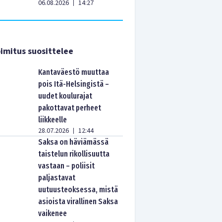
06.08.2026
14:27
|
imitus suosittelee
Kantaväestö muuttaa
pois Itä-Helsingistä –
uudet koulurajat
pakottavat perheet
liikkeelle
28.07.2026
12:44
|
Saksa on häviämässä
taistelun rikollisuutta
vastaan – poliisit
paljastavat
uutuusteoksessa, mistä
asioista virallinen Saksa
vaikenee