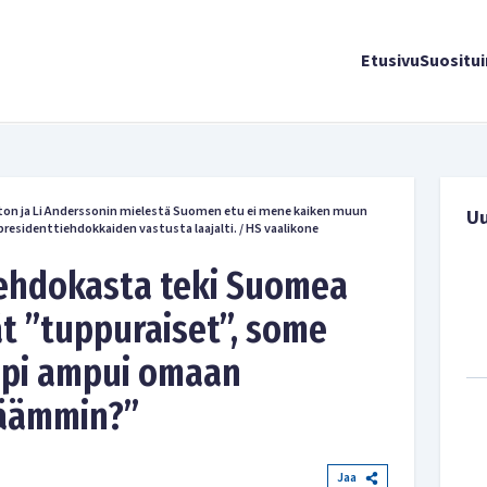
Etusivu
Suositu
on ja Li Anderssonin mielestä Suomen etu ei mene kaiken muun
U
presidenttiehdokkaiden vastusta laajalti.
/
HS vaalikone
iehdokasta teki Suomea
ät ”tuppuraiset”, some
mpi ampui omaan
käämmin?”
Jaa