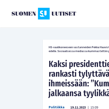
HS-vaalikoneeseen vastanneiden Pekka Haavist
edelle. Sosiaalisessa mediassa kummasteltiin 
Kaksi presidentt
rankasti tylyttäv
ihmeissään: ”Ku
jalkaansa tyylik
Politiikka
19.11.2023
15:09
|