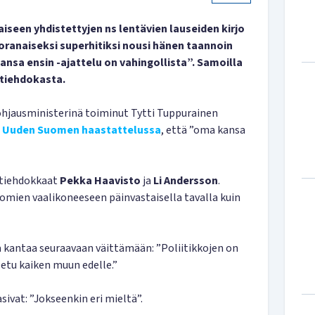
seen yhdistettyjen ns lentävien lauseiden kirjo
oranaiseksi superhitiksi nousi hänen taannoin
sa ensin -ajattelu on vahingollista”. Samoilla
nttiehdokasta.
hjausministerinä toiminut Tytti Tuppurainen
a
Uuden Suomen haastattelussa
, että ”oma kansa
nttiehdokkaat
Pekka Haavisto
ja
Li Andersson
.
mien vaalikoneeseen päinvastaisella tavalla kuin
 kantaa seuraavaan väittämään: ”Poliitikkojen on
etu kaiken muun edelle.”
sivat: ”Jokseenkin eri mieltä”.