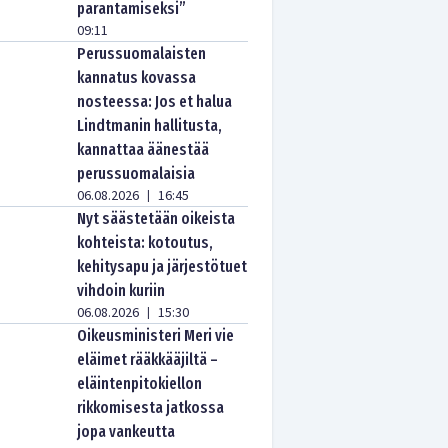
parantamiseksi”
09:11
Perussuomalaisten
kannatus kovassa
nosteessa: Jos et halua
Lindtmanin hallitusta,
kannattaa äänestää
perussuomalaisia
06.08.2026
16:45
|
Nyt säästetään oikeista
kohteista: kotoutus,
kehitysapu ja järjestötuet
vihdoin kuriin
06.08.2026
15:30
|
Oikeusministeri Meri vie
eläimet rääkkääjiltä –
eläintenpitokiellon
rikkomisesta jatkossa
jopa vankeutta