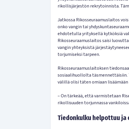
rikollisjärjestön rekrytoinnista. Tä
Jatkossa Rikosseuraamuslaitos voisi
onko vangin tai yhdyskuntaseuraamu
ehdotetulla yrityksellä kytköksiä va
Rikosseuraamuslaitos saisi luovutta
vangin yhteyksistä järjestäytyneesee
torjumiseksi tarpeen.
Rikosseuraamuslaitoksen tiedonsaa
sosiaalihuollolta täsmennettäisiin.
välillä olisi täten omiaan lisäämään 
– On tärkeää, että varmistetaan Ris
rikollisuuden torjunnassa vankilois
Tiedonkulku helpottuu ja 