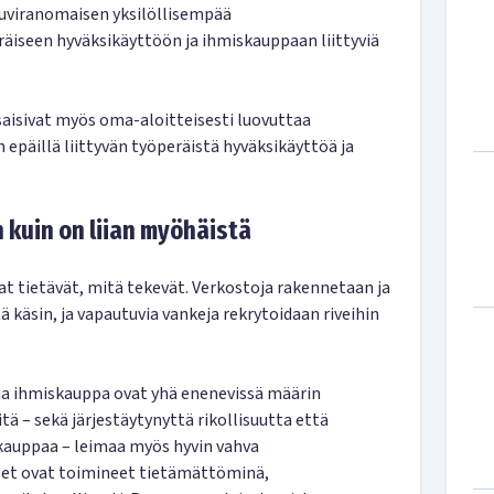
uviranomaisen yksilöllisempää
äiseen hyväksikäyttöön ja ihmiskauppaan liittyviä
saisivat myös oma-aloitteisesti luovuttaa
n epäillä liittyvän työperäistä hyväksikäyttöä ja
 kuin on liian myöhäistä
at tietävät, mitä tekevät. Verkostoja rakennetaan ja
ä käsin, ja vapautuvia vankeja rekrytoidaan riveihin
ja ihmiskauppa ovat yhä enenevissä määrin
ä – sekä järjestäytynyttä rikollisuutta että
skauppaa – leimaa myös hyvin vahva
set ovat toimineet tietämättöminä,