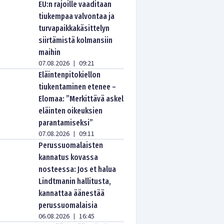
EU:n rajoille vaaditaan
tiukempaa valvontaa ja
turvapaikkakäsittelyn
siirtämistä kolmansiin
maihin
07.08.2026
09:21
|
Eläintenpitokiellon
tiukentaminen etenee –
Elomaa: ”Merkittävä askel
eläinten oikeuksien
parantamiseksi”
07.08.2026
09:11
|
Perussuomalaisten
kannatus kovassa
nosteessa: Jos et halua
Lindtmanin hallitusta,
kannattaa äänestää
perussuomalaisia
06.08.2026
16:45
|