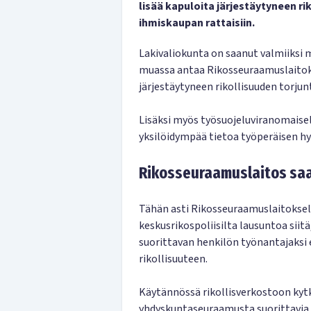
lisää kapuloita järjestäytyneen r
ihmiskaupan rattaisiin.
Lakivaliokunta on saanut valmiiksi 
muassa antaa Rikosseuraamuslaitok
järjestäytyneen rikollisuuden torjun
Lisäksi myös työsuojeluviranomaisell
yksilöidympää tietoa työperäisen hy
Rikosseuraamuslaitos saa
Tähän asti Rikosseuraamuslaitoksel
keskusrikospoliisilta lausuntoa sii
suorittavan henkilön työnantajaksi 
rikollisuuteen.
Käytännössä rikollisverkostoon kyt
yhdyskuntaseuraamusta suorittavia 