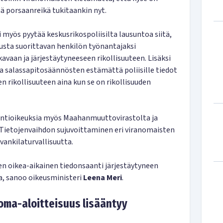
mä porsaanreikä tukitaankin nyt.
 myös pyytää keskusrikospoliisilta lausuntoa siitä,
sta suorittavan henkilön työnantajaksi
kavaan ja järjestäytyneeseen rikollisuuteen. Lisäksi
a salassapitosäännösten estämättä poliisille tiedot
n rikollisuuteen aina kun se on rikollisuuden
ntioikeuksia myös Maahanmuuttovirastolta ja
 Tietojenvaihdon sujuvoittaminen eri viranomaisten
vankilaturvallisuutta.
en oikea-aikainen tiedonsaanti järjestäytyneen
sa, sanoo oikeusministeri
Leena Meri
.
oma-aloitteisuus lisääntyy