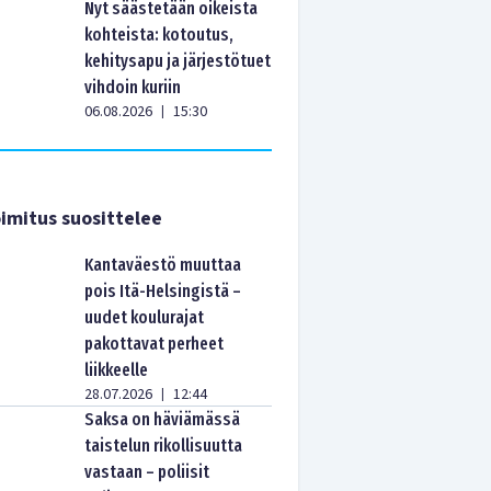
Nyt säästetään oikeista
kohteista: kotoutus,
kehitysapu ja järjestötuet
vihdoin kuriin
06.08.2026
15:30
|
imitus suosittelee
Kantaväestö muuttaa
pois Itä-Helsingistä –
uudet koulurajat
pakottavat perheet
liikkeelle
28.07.2026
12:44
|
Saksa on häviämässä
taistelun rikollisuutta
vastaan – poliisit