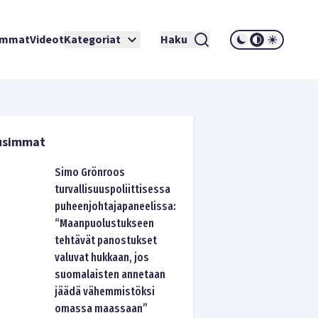
immat
Videot
Kategoriat
Haku
usimmat
Simo Grönroos
turvallisuuspoliittisessa
puheenjohtajapaneelissa:
“Maanpuolustukseen
tehtävät panostukset
valuvat hukkaan, jos
suomalaisten annetaan
jäädä vähemmistöksi
omassa maassaan”