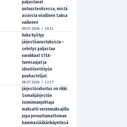
paljastavat
uutuusteoksessa, mistä
asioista virallinen Saksa
vaikenee
09.07.2026
16:11
|
Kuka hyötyy
järjestöavustuksista –
selvitys paljastaa
varakkaat STEA-
tuensaajat ja
identiteettityön
puuhastelijat
08.07.2026
12:17
|
Järjestörahoitus on rikki:
Somalijärjestön
toiminnanjohtaja
maksatti veronmaksajilla
jopa peruuttamattoman
hammaslääkärikäyntinsä