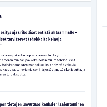
a
 esitys ajaa rikolliset entistä ahtaammalle –
iset tarvitsevat tehokkaita keinoja
”
ia salaisia pakkokeinoja viranomaisten käyttöön.
ena Meren mukaan pakkokeinolain muutosehdotukset
västi viranomaisten mahdollisuuksia selvittää vakavia
ekauppaa, terrorismia sekä järjestäytynyttä rikollisuutta, ja
nan turvallisuutta.
pon tietojen luovutusoikeuksien laajentaminen