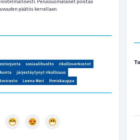
unnitelmallisesti. Perussuomalaiset poistaa
vuuden päätös kerrallaan.
To
kostorjunta
sosiaalihuolto
rikollisverkostot
okunta
järjestäytynyt rikollisuus
ovirasto
Leena Meri
Ihmiskauppa