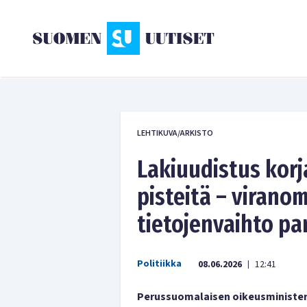
LEHTIKUVA/ARKISTO
Lakiuudistus korj
pisteitä – virano
tietojenvaihto p
Politiikka
08.06.2026
12:41
|
Perussuomalaisen oikeusminister