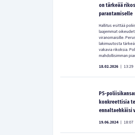
on tärkeää riko
parantamiselle
Hallitus esittää poli
laajemmat oikeudet 
viranomaisille. Per
lakimuutosta tärkeän
vakavia rikoksia. Po
mahdollisimman pia
18.02.2026
13:29
|
PS-poliisikansan
konkreettisia te
ennaltaehkäisi 
19.06.2024
18:07
|