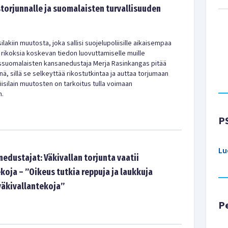
storjunnalle ja suomalaisten turvallisuuden
isilakiin muutosta, joka sallisi suojelupoliisille aikaisempaa
rikoksia koskevan tiedon luovuttamiselle muille
ussuomalaisten kansanedustaja Merja Rasinkangas pitää
ä, sillä se selkeyttää rikostutkintaa ja auttaa torjumaan
liisilain muutosten on tarkoitus tulla voimaan
n.
P
Lu
edustajat: Väkivallan torjunta vaatii
koja – ”Oikeus tutkia reppuja ja laukkuja
väkivallantekoja”
P