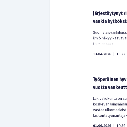
Järjestäytynyt r
vankia kytköksi
Suomalaisvankiloissa
ilmiö näkyy kasvava
toiminnassa.
13.04.2026
13:22
|
Työperäinen hyvä
vuotta vankeut
Lakivaliokunta on s
koskevan lainsäädänn
vastaa ulkomaalaiste
kiskontatyönantaja v
01.06.2026
10:39
|