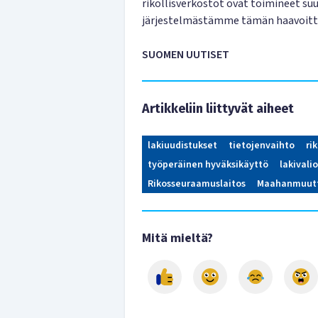
rikollisverkostot ovat toimineet su
järjestelmästämme tämän haavoittu
SUOMEN UUTISET
Artikkeliin liittyvät aiheet
lakiuudistukset
tietojenvaihto
ri
työperäinen hyväksikäyttö
lakivali
Rikosseuraamuslaitos
Maahanmuutt
Mitä mieltä?