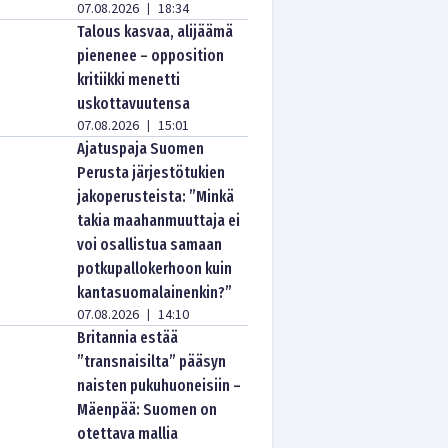
07.08.2026
18:34
|
Talous kasvaa, alijäämä
pienenee – opposition
kritiikki menetti
uskottavuutensa
07.08.2026
15:01
|
Ajatuspaja Suomen
Perusta järjestötukien
jakoperusteista: ”Minkä
takia maahanmuuttaja ei
voi osallistua samaan
potkupallokerhoon kuin
kantasuomalainenkin?”
07.08.2026
14:10
|
Britannia estää
”transnaisilta” pääsyn
naisten pukuhuoneisiin –
Mäenpää: Suomen on
otettava mallia