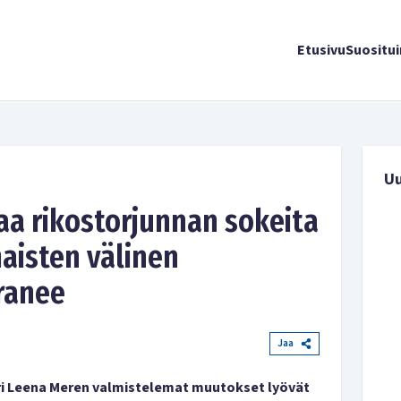
Etusivu
Suositu
U
aa rikostorjunnan sokeita
maisten välinen
aranee
Jaa
i Leena Meren valmistelemat muutokset lyövät