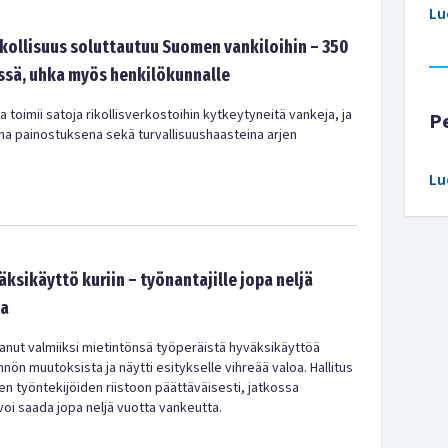
Lu
ikollisuus soluttautuu Suomen vankiloihin – 350
ssä, uhka myös henkilökunnalle
 toimii satoja rikollisverkostoihin kytkeytyneitä vankeja, ja
P
na painostuksena sekä turvallisuushaasteina arjen
Lu
ksikäyttö kuriin – työnantajille jopa neljä
ta
aanut valmiiksi mietintönsä työperäistä hyväksikäyttöä
ön muutoksista ja näytti esitykselle vihreää valoa. Hallitus
n työntekijöiden riistoon päättäväisesti, jatkossa
oi saada jopa neljä vuotta vankeutta.