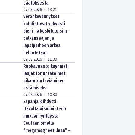
päätöksestä
07.08.2026
13:21
|
Veronkevennykset
kohdistuvat vahvasti
pieni- ja keskituloisiin –
palkansaajan ja
lapsiperheen arkea
helpotetaan
07.08.2026
11:39
|
Ruokavirasto käynnisti
laajat torjuntatoimet
sikaruton leviämisen
estämiseksi
07.08.2026
10:30
|
Espanja kiihdytti
itävaltalaisministerin
mukaan ryntäystä
Ceutaan omalla
”megamagneetillaan” –