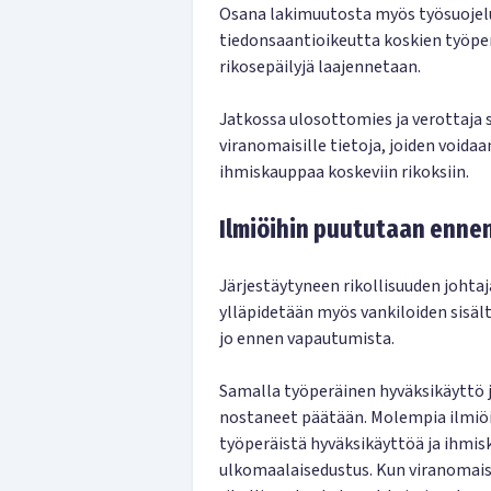
Osana lakimuutosta myös työsuojel
tiedonsaantioikeutta koskien työper
rikosepäilyjä laajennetaan.
Jatkossa ulosottomies ja verottaja 
viranomaisille tietoja, joiden voidaa
ihmiskauppaa koskeviin rikoksiin.
Ilmiöihin puututaan ennen
Järjestäytyneen rikollisuuden johtaj
ylläpidetään myös vankiloiden sisält
jo ennen vapautumista.
Samalla työperäinen hyväksikäyttö 
nostaneet päätään. Molempia ilmiöit
työperäistä hyväksikäyttöä ja ihmi
ulkomaalaisedustus. Kun viranomai