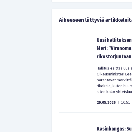
Aiheeseen liittyviä artikkeleit
Uusi hallituksen
Meri: ”Viranoma
rikostorjuntaan
Hallitus esittää uus
Oikeusministeri Le
parantavat merkittä
rikoksia, kuten huum
siten koko yhteiskun
29.05.2026
10:51
|
Rasinkangas: Su