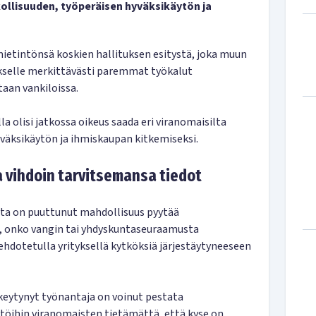
ikollisuuden, työperäisen hyväksikäytön ja
mietintönsä koskien hallituksen esitystä, joka muun
selle merkittävästi paremmat työkalut
taan vankiloissa.
a olisi jatkossa oikeus saada eri viranomaisilta
väksikäytön ja ihmiskaupan kitkemiseksi.
 vihdoin tarvitsemansa tiedot
ta on puuttunut mahdollisuus pyytää
tä, onko vangin tai yhdyskuntaseuraamusta
ehdotetulla yrityksellä kytköksiä järjestäytyneeseen
keytynyt työnantaja on voinut pestata
töihin viranomaisten tietämättä, että kyse on