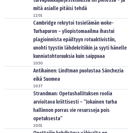
turvapaikkajärjestelmässä on pielessä – ja
mitä asialle pitäisi tehdä
12:01
Cambridge rekrytoi tosielämän woke-
Turhapuron – yliopistomaailma ihastui
plagioinnista epäiltyyn rotuaktivistiin,
unohti tyystin lähdekritiikin ja syyti hänelle
kunniatohtoruuksia kuin saippuaa
10:50
Antikainen: Lindtman puolustaa Sánchezia
eikä Suomea
10:37
Strandman: Opetushallituksen roolia
arvioitava kriittisesti – ”Jokainen turha
hallinnon porras vie resursseja pois
opetuksesta”
10:01