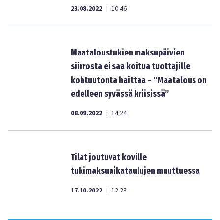
23.08.2022
10:46
|
Maataloustukien maksupäivien
siirrosta ei saa koitua tuottajille
kohtuutonta haittaa – ”Maatalous on
edelleen syvässä kriisissä”
08.09.2022
14:24
|
Tilat joutuvat koville
tukimaksuaikataulujen muuttuessa
17.10.2022
12:23
|