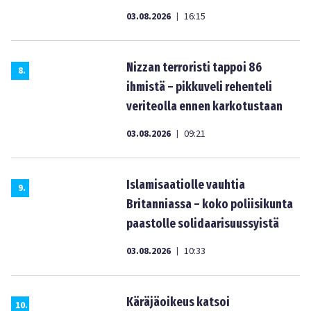
03.08.2026
16:15
|
Nizzan terroristi tappoi 86
8
.
ihmistä – pikkuveli rehenteli
veriteolla ennen karkotustaan
03.08.2026
09:21
|
Islamisaatiolle vauhtia
9
.
Britanniassa – koko poliisikunta
paastolle solidaarisuussyistä
03.08.2026
10:33
|
Käräjäoikeus katsoi
10
.