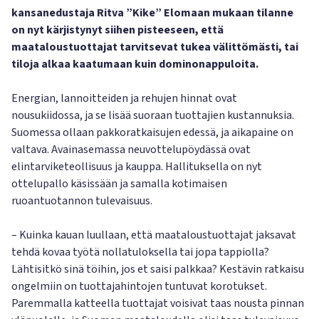
kansanedustaja Ritva ”Kike” Elomaan mukaan tilanne
on nyt kärjistynyt siihen pisteeseen, että
maataloustuottajat tarvitsevat tukea välittömästi, tai
tiloja alkaa kaatumaan kuin dominonappuloita.
Energian, lannoitteiden ja rehujen hinnat ovat
nousukiidossa, ja se lisää suoraan tuottajien kustannuksia.
Suomessa ollaan pakkoratkaisujen edessä, ja aikapaine on
valtava. Avainasemassa neuvottelupöydässä ovat
elintarviketeollisuus ja kauppa. Hallituksella on nyt
ottelupallo käsissään ja samalla kotimaisen
ruoantuotannon tulevaisuus.
– Kuinka kauan luullaan, että maataloustuottajat jaksavat
tehdä kovaa työtä nollatuloksella tai jopa tappiolla?
Lähtisitkö sinä töihin, jos et saisi palkkaa? Kestävin ratkaisu
ongelmiin on tuottajahintojen tuntuvat korotukset.
Paremmalla katteella tuottajat voisivat taas nousta pinnan