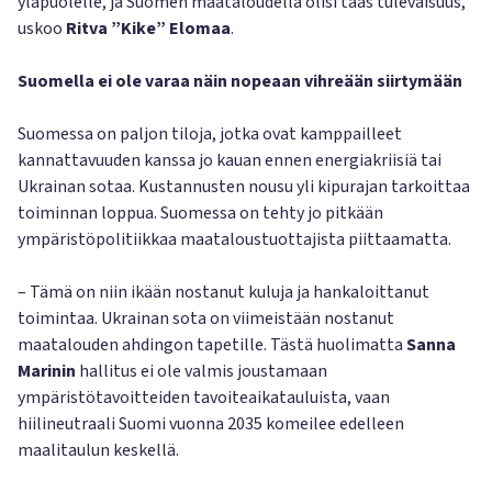
yläpuolelle, ja Suomen maataloudella olisi taas tulevaisuus,
uskoo
Ritva ”Kike” Elomaa
.
Suomella ei ole varaa näin nopeaan vihreään siirtymään
Suomessa on paljon tiloja, jotka ovat kamppailleet
kannattavuuden kanssa jo kauan ennen energiakriisiä tai
Ukrainan sotaa. Kustannusten nousu yli kipurajan tarkoittaa
toiminnan loppua. Suomessa on tehty jo pitkään
ympäristöpolitiikkaa maataloustuottajista piittaamatta.
– Tämä on niin ikään nostanut kuluja ja hankaloittanut
toimintaa. Ukrainan sota on viimeistään nostanut
maatalouden ahdingon tapetille. Tästä huolimatta
Sanna
Marinin
hallitus ei ole valmis joustamaan
ympäristötavoitteiden tavoiteaikatauluista, vaan
hiilineutraali Suomi vuonna 2035 komeilee edelleen
maalitaulun keskellä.