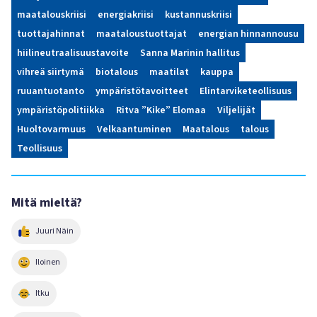
maatalouskriisi
energiakriisi
kustannuskriisi
tuottajahinnat
maataloustuottajat
energian hinnannousu
hiilineutraalisuustavoite
Sanna Marinin hallitus
vihreä siirtymä
biotalous
maatilat
kauppa
ruuantuotanto
ympäristötavoitteet
Elintarviketeollisuus
ympäristöpolitiikka
Ritva ”Kike” Elomaa
Viljelijät
Huoltovarmuus
Velkaantuminen
Maatalous
talous
Teollisuus
Mitä mieltä?
Juuri Näin
Iloinen
Itku