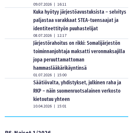
09.07.2026
16:11
|
Kuka hyötyy järjestöavustuksista – selvitys
paljastaa varakkaat STEA-tuensaajat ja
identiteettityön puuhastelijat
08.07.2026
12:17
|
Järjestörahoitus on rikki: Somalijärjestön
toiminnanjohtaja maksatti veronmaksajilla
jopa peruuttamattoman
hammaslääkärikäyntinsä
01.07.2026
15:00
|
Säätiövalta, yhdistykset, julkinen raha ja
RKP – näin suomenruotsalainen verkosto
kietoutuu yhteen
10.04.2026
15:01
|