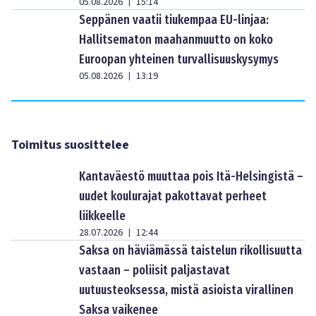
05.08.2026
15:14
|
Seppänen vaatii tiukempaa EU-linjaa:
Hallitsematon maahanmuutto on koko
Euroopan yhteinen turvallisuuskysymys
05.08.2026
13:19
|
Toimitus suosittelee
Kantaväestö muuttaa pois Itä-Helsingistä –
uudet koulurajat pakottavat perheet
liikkeelle
28.07.2026
12:44
|
Saksa on häviämässä taistelun rikollisuutta
vastaan – poliisit paljastavat
uutuusteoksessa, mistä asioista virallinen
Saksa vaikenee