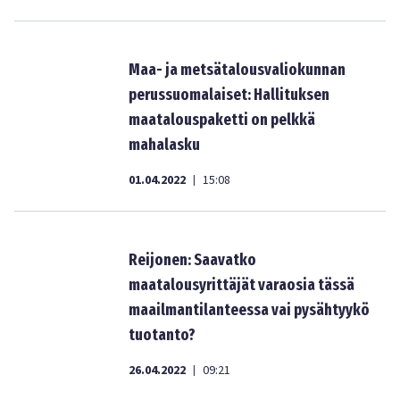
Maa- ja metsätalousvaliokunnan
perussuomalaiset: Hallituksen
maatalouspaketti on pelkkä
mahalasku
01.04.2022
15:08
|
Reijonen: Saavatko
maatalousyrittäjät varaosia tässä
maailmantilanteessa vai pysähtyykö
tuotanto?
26.04.2022
09:21
|