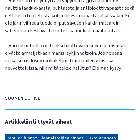
– Ratkaisun on synnyttävä viipymättä, jos haluamme
nauttia laadukkaasta, puhtaasta ja antibioottivapaasta sekä
eettisesti tuotetusta kotimaisesta ruoasta jatkossakin. Ei
ole järin vihreää tuoda piiput savuten kaikin mittarein
vähemmän kestävästi tuotettua ruokaa maailmalta.
– Ruoantuotanto on lisäksi huoltovarmuuden peruspilari,
eivätkä armeijatkaan marssi tyhjin vatsoin. Jos nopeaa
ratkaisua ei löydy ruokaketjun toimijoiden välisissä
neuvotteluissa, niin mitä tekee hallitus? Elomaa kysyy.
SUOMEN UUTISET
Artikkeliin liittyvät aiheet
rehujen hinnat
lannoitteiden hinnat
Ukrainan sota