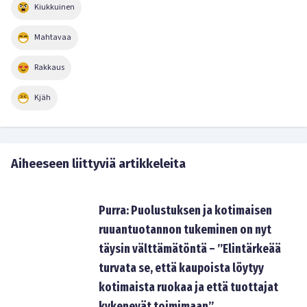
Kiukkuinen
Mahtavaa
Rakkaus
Kjäh
Aiheeseen liittyviä artikkeleita
Purra: Puolustuksen ja kotimaisen
ruuantuotannon tukeminen on nyt
täysin välttämätöntä – ”Elintärkeää
turvata se, että kaupoista löytyy
kotimaista ruokaa ja että tuottajat
kykenevät toimimaan”