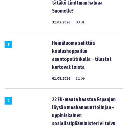
tätäkö Lindtman haluaa
Suomelle?
31.07.2026
09:01
|
Heinäluoma selittää
6
.
koulushoppailun
asuntopolitiikalla – tilastot
kertovat toista
01.08.2026
12:09
|
22 EU-maata haastaa Espanjan
7
.
löysän maahanmuuttolinjan –
uppiniskainen
sosialistipääministeri ei taivu