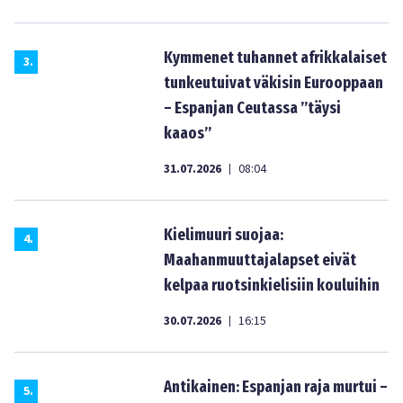
Kymmenet tuhannet afrikkalaiset
3
.
tunkeutuivat väkisin Eurooppaan
– Espanjan Ceutassa ”täysi
kaaos”
31.07.2026
08:04
|
Kielimuuri suojaa:
4
.
Maahanmuuttajalapset eivät
kelpaa ruotsinkielisiin kouluihin
30.07.2026
16:15
|
Antikainen: Espanjan raja murtui –
5
.