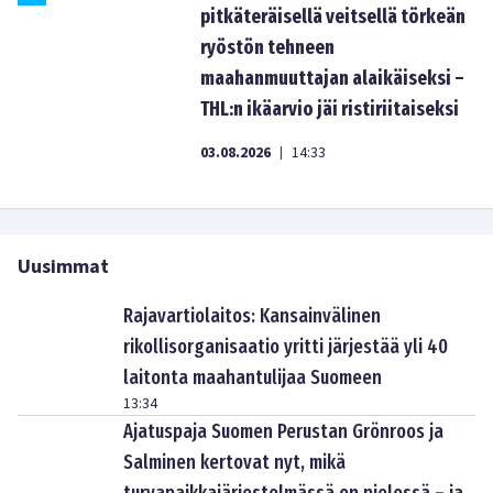
pitkäteräisellä veitsellä törkeän
ryöstön tehneen
maahanmuuttajan alaikäiseksi –
THL:n ikäarvio jäi ristiriitaiseksi
03.08.2026
14:33
|
Uusimmat
Rajavartiolaitos: Kansainvälinen
rikollisorganisaatio yritti järjestää yli 40
laitonta maahantulijaa Suomeen
13:34
Ajatuspaja Suomen Perustan Grönroos ja
Salminen kertovat nyt, mikä