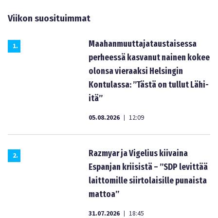
Viikon suosituimmat
Maahanmuuttajataustaisessa
1
.
perheessä kasvanut nainen kokee
olonsa vieraaksi Helsingin
Kontulassa: ”Tästä on tullut Lähi-
itä”
05.08.2026
12:09
|
Razmyar ja Vigelius kiivaina
2
.
Espanjan kriisistä – ”SDP levittää
laittomille siirtolaisille punaista
mattoa”
31.07.2026
18:45
|