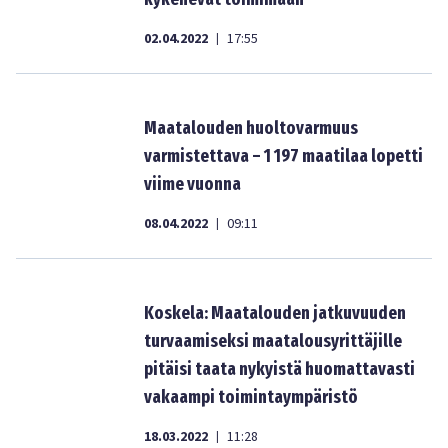
02.04.2022
17:55
|
Maatalouden huoltovarmuus
varmistettava – 1 197 maatilaa lopetti
viime vuonna
08.04.2022
09:11
|
Koskela: Maatalouden jatkuvuuden
turvaamiseksi maatalousyrittäjille
pitäisi taata nykyistä huomattavasti
vakaampi toimintaympäristö
18.03.2022
11:28
|