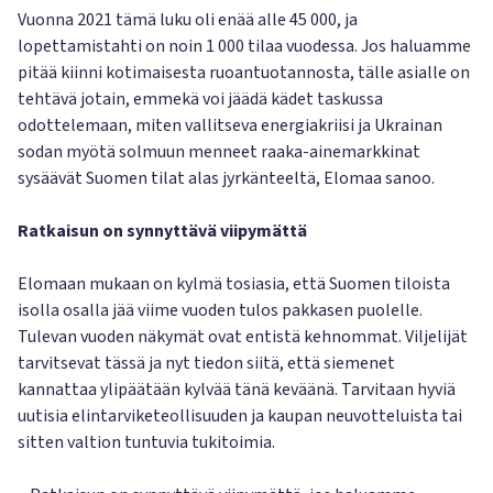
Vuonna 2021 tämä luku oli enää alle 45 000, ja
lopettamistahti on noin 1 000 tilaa vuodessa. Jos haluamme
pitää kiinni kotimaisesta ruoantuotannosta, tälle asialle on
tehtävä jotain, emmekä voi jäädä kädet taskussa
odottelemaan, miten vallitseva energiakriisi ja Ukrainan
sodan myötä solmuun menneet raaka-ainemarkkinat
sysäävät Suomen tilat alas jyrkänteeltä, Elomaa sanoo.
Ratkaisun on synnyttävä viipymättä
Elomaan mukaan on kylmä tosiasia, että Suomen tiloista
isolla osalla jää viime vuoden tulos pakkasen puolelle.
Tulevan vuoden näkymät ovat entistä kehnommat. Viljelijät
tarvitsevat tässä ja nyt tiedon siitä, että siemenet
kannattaa ylipäätään kylvää tänä keväänä. Tarvitaan hyviä
uutisia elintarviketeollisuuden ja kaupan neuvotteluista tai
sitten valtion tuntuvia tukitoimia.