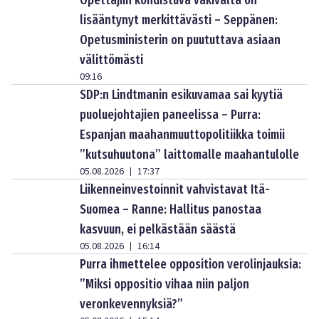
Opettajiin kohdistuva väkivalta on
lisääntynyt merkittävästi – Seppänen:
Opetusministerin on puututtava asiaan
välittömästi
09:16
SDP:n Lindtmanin esikuvamaa sai kyytiä
puoluejohtajien paneelissa – Purra:
Espanjan maahanmuuttopolitiikka toimii
”kutsuhuutona” laittomalle maahantulolle
05.08.2026
17:37
|
Liikenneinvestoinnit vahvistavat Itä-
Suomea – Ranne: Hallitus panostaa
kasvuun, ei pelkästään säästä
05.08.2026
16:14
|
Purra ihmettelee opposition verolinjauksia:
”Miksi oppositio vihaa niin paljon
veronkevennyksiä?”