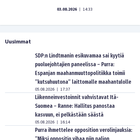
03.08.2026
14:33
|
Uusimmat
SDP:n Lindtmanin esikuvamaa sai kyytiä
puoluejohtajien paneelissa – Purra:
Espanjan maahanmuuttopolitiikka toimii
”kutsuhuutona” laittomalle maahantulolle
05.08.2026
17:37
|
Liikenneinvestoinnit vahvistavat Itä-
Suomea – Ranne: Hallitus panostaa
kasvuun, ei pelkästään säästä
05.08.2026
16:14
|
Purra ihmettelee opposition verolinjauksia:
”Miksi oppositio vihaa niin paljon