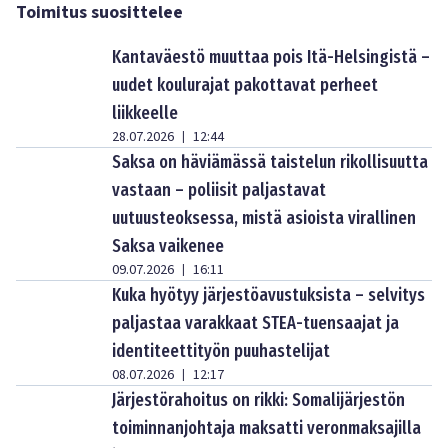
Toimitus suosittelee
Kantaväestö muuttaa pois Itä-Helsingistä –
uudet koulurajat pakottavat perheet
liikkeelle
28.07.2026
12:44
|
Saksa on häviämässä taistelun rikollisuutta
vastaan – poliisit paljastavat
uutuusteoksessa, mistä asioista virallinen
Saksa vaikenee
09.07.2026
16:11
|
Kuka hyötyy järjestöavustuksista – selvitys
paljastaa varakkaat STEA-tuensaajat ja
identiteettityön puuhastelijat
08.07.2026
12:17
|
Järjestörahoitus on rikki: Somalijärjestön
toiminnanjohtaja maksatti veronmaksajilla