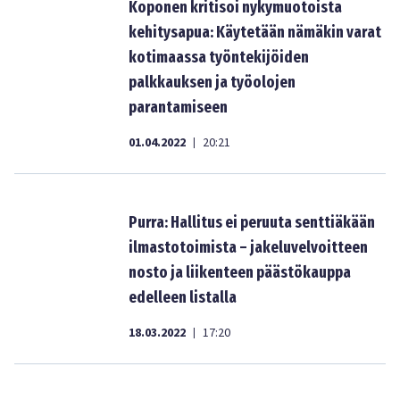
Koponen kritisoi nykymuotoista
kehitysapua: Käytetään nämäkin varat
kotimaassa työntekijöiden
palkkauksen ja työolojen
parantamiseen
01.04.2022
20:21
|
Purra: Hallitus ei peruuta senttiäkään
ilmastotoimista – jakeluvelvoitteen
nosto ja liikenteen päästökauppa
edelleen listalla
18.03.2022
17:20
|