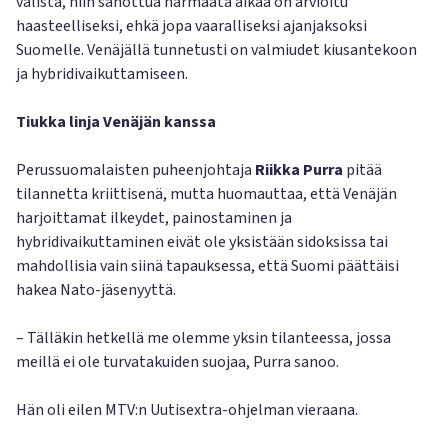
välistä, niin sanottua harmaata aikaa on arvioitu
haasteelliseksi, ehkä jopa vaaralliseksi ajanjaksoksi
Suomelle. Venäjällä tunnetusti on valmiudet kiusantekoon
ja hybridivaikuttamiseen.
Tiukka linja Venäjän kanssa
Perussuomalaisten puheenjohtaja
Riikka Purra
pitää
tilannetta kriittisenä, mutta huomauttaa, että Venäjän
harjoittamat ilkeydet, painostaminen ja
hybridivaikuttaminen eivät ole yksistään sidoksissa tai
mahdollisia vain siinä tapauksessa, että Suomi päättäisi
hakea Nato-jäsenyyttä.
– Tälläkin hetkellä me olemme yksin tilanteessa, jossa
meillä ei ole turvatakuiden suojaa, Purra sanoo.
Hän oli eilen MTV:n Uutisextra-ohjelman vieraana.