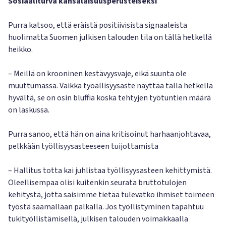
Sosiaaliturva kansalaisuusperusteiseksi
Purra katsoo, että eräistä positiivisista signaaleista
huolimatta Suomen julkisen talouden tila on tällä hetkellä
heikko.
– Meillä on krooninen kestävyysvaje, eikä suunta ole
muuttumassa. Vaikka työällisyysaste näyttää tällä hetkellä
hyvältä, se on osin bluffia koska tehtyjen työtuntien määrä
on laskussa.
Purra sanoo, että hän on aina kritisoinut harhaanjohtavaa,
pelkkään työllisyysasteeseen tuijottamista
– Hallitus totta kai juhlistaa työllisyysasteen kehittymistä.
Oleellisempaa olisi kuitenkin seurata bruttotulojen
kehitystä, jotta saisimme tietää tulevatko ihmiset toimeen
työstä saamallaan palkalla. Jos työllistyminen tapahtuu
tukityöllistämisellä, julkisen talouden voimakkaalla