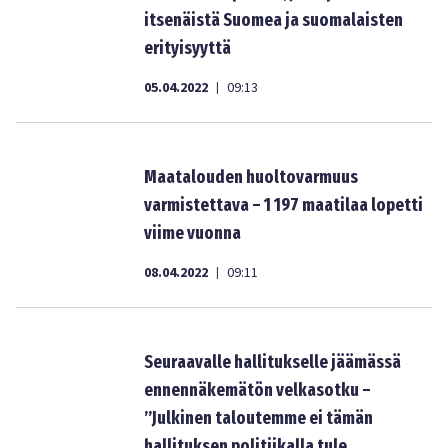
itsenäistä Suomea ja suomalaisten
erityisyyttä
05.04.2022
09:13
|
Maatalouden huoltovarmuus
varmistettava – 1 197 maatilaa lopetti
viime vuonna
08.04.2022
09:11
|
Seuraavalle hallitukselle jäämässä
ennennäkemätön velkasotku –
”Julkinen taloutemme ei tämän
hallituksen politiikalla tule