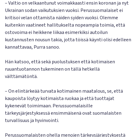
– Valtio on velkaantunut voimakkaasti ensin koronan ja nyt
Ukrainan sodan vaikutuksien vuoksi. Perussuomalaiset ei
kritisoi velan ottamista näiden syiden vuoksi. Olemme
kuitenkin vaatineet hallitukselta nopeampia toimia, että
ostovoima ei heikkene liikaa esimerkiksi autoilun
kustannusten nousun takia, jotta töissä käynti olisi edelleen
kannattavaa, Purra sanoo.
Hän katsoo, että sekä puolustuksen että kotimaisen
ruuantuotannon tukeminen on tällä hetkellä
välttämätöntä.
– On elintärkeää turvata kotimainen maatalous, se, että
kaupoista löytyy kotimaista ruokaa ja että tuottajat
kykenevät toimimaan. Perussuomalaisille
tärkeysjärjestyksessä ensimmäisenä ovat suomalaisten
turvallisuus ja hyvinvointi.
Perussuomalaisten ohella menojen tärkeysjärjestyksestä