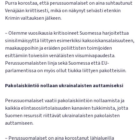
Purra korostaa, että perussuomalaiset on aina suhtautunut
Venäjään kriittisesti, mikä on näkynyt selvästi etenkin
Krimin valtauksen jälkeen.
– Olemme vuosikausia kritisoineet Suomessa harjoitettua
sinisilmäisyyttä liittyen esimerkiksi kaksoiskansalaisuuteen,
maakauppoihin ja eräiden poliittisten toimijoiden
esittämiin toiveisiin venäläisten viisumivapaudesta.
Perussuomalaisten linja sekä Suomessa että EU-
parlamentissa on myös ollut tiukka liittyen pakotteisiin.
Pakolaiskiintiö nollaan ukrainalaisten auttamiseksi
Perussuomalaiset vaatii pakolaiskiintiön nollaamista ja
kaikkia elintasosiirtolaisuuden kanavien tukkimista, jotta
Suomen resurssit riittävät ukrainalaisten pakolaisten
auttamiseen.
– Perussuomalaiset on aina korostanut lähialueilla