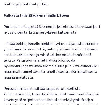
hoitoa, ja jonot ovat pitkiä.
Palkasta tulisi jäädä enemmän käteen
Purra painottaa, että Suomen järjestelmässä tarvitaan juuri
nyt asioiden tärkeysjärjestykseen laittamista.
– Pitää pohtia, kenelle meidän hyvinvointijärjestelmämme
ylipäätään on tarkoitettu, miten pystymme rahoittamaan
sen tulevaisuudessa ja mistä valtion on välttämätöntä
leikata. Perussuomalaiset haluaa priorisoida
hyvinvointijärjestelmää suomalaisille ja leikata esimerkiksi
maailmalle annettavasta rahoituksesta sekä haitallisesta
maahanmuutosta.
Perussuomalaiset esittää laajaa verotuksellista
keinovalikoimaa, kuten kaikille kohdistuvaa ansiotuloveron
kevennystä helpottamaan ihmisten selviytymistä arjen