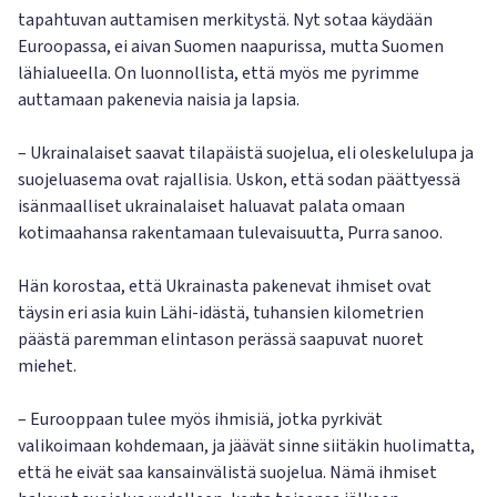
tapahtuvan auttamisen merkitystä. Nyt sotaa käydään
Euroopassa, ei aivan Suomen naapurissa, mutta Suomen
lähialueella. On luonnollista, että myös me pyrimme
auttamaan pakenevia naisia ja lapsia.
– Ukrainalaiset saavat tilapäistä suojelua, eli oleskelulupa ja
suojeluasema ovat rajallisia. Uskon, että sodan päättyessä
isänmaalliset ukrainalaiset haluavat palata omaan
kotimaahansa rakentamaan tulevaisuutta, Purra sanoo.
Hän korostaa, että Ukrainasta pakenevat ihmiset ovat
täysin eri asia kuin Lähi-idästä, tuhansien kilometrien
päästä paremman elintason perässä saapuvat nuoret
miehet.
– Eurooppaan tulee myös ihmisiä, jotka pyrkivät
valikoimaan kohdemaan, ja jäävät sinne siitäkin huolimatta,
että he eivät saa kansainvälistä suojelua. Nämä ihmiset