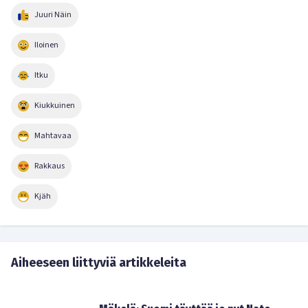
Juuri Näin
Iloinen
Itku
Kiukkuinen
Mahtavaa
Rakkaus
Kjäh
Aiheeseen liittyviä artikkeleita