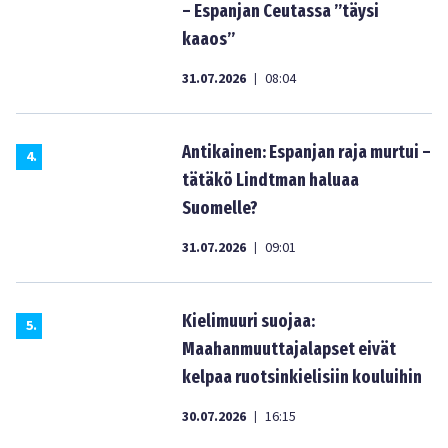
– Espanjan Ceutassa ”täysi
kaaos”
31.07.2026
08:04
|
Antikainen: Espanjan raja murtui –
4
.
tätäkö Lindtman haluaa
Suomelle?
31.07.2026
09:01
|
Kielimuuri suojaa:
5
.
Maahanmuuttajalapset eivät
kelpaa ruotsinkielisiin kouluihin
30.07.2026
16:15
|