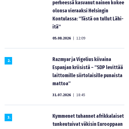
perheessä kasvanut nainen kokee
olonsa vieraaksi Helsingin
Kontulassa: ”Tästä on tullut Lähi-
itä”
05.08.2026
12:09
|
Razmyar ja Vigelius kiivaina
2
.
Espanjan kriisistä – ”SDP levittää
laittomille siirtolaisille punaista
mattoa”
31.07.2026
18:45
|
Kymmenet tuhannet afrikkalaiset
3
.
tunkeutuivat väkisin Eurooppaan