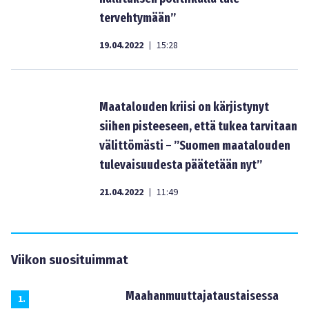
tervehtymään”
19.04.2022
15:28
|
Maatalouden kriisi on kärjistynyt
siihen pisteeseen, että tukea tarvitaan
välittömästi – ”Suomen maatalouden
tulevaisuudesta päätetään nyt”
21.04.2022
11:49
|
Viikon suosituimmat
Maahanmuuttajataustaisessa
1
.