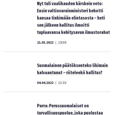
Nyt tuli vaalikauden härskein veto:
Ensin valtiovarainministeri kehotti
kansaa tinkimään elintasosta – heti
sen jälkeen hallitus ilmoitti
tuplaavansa kehitysavun ilmastorahat
21.03.2022
19:59
|
Suomalainen päätöksenteko likimain
halvaantunut – riiteleekö hallitus?
04.04.2022
11:33
|
Purra: Perussuomalaiset on
turvallisuuspuolue, joka puolustaa