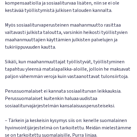
kompensaatiolla ja sosiaaliturvaa lisäten, niin se ei ole
kestävää työllistymistä julkisen talouden kannalta.
Myös sosiaaliturvaperusteinen maahanmuutto rasittaa
valtavasti julkista taloutta, varsinkin heikosti työllistyvien
maahanmuuttajien käyttämien julkisten palvelujen ja
tukiriippuvuuden kautta.
Sikäli, kun maahanmuuttajat työllistyvät, työllistyminen
tapahtuu yleensä matalapalkka-aloille, jolloin he maksavat
paljon vähemmän veroja kuin vastaanottavat tulonsiirtoja.
Perussuomalaiset ei kannata sosiaaliturvan leikkauksia.
Perussuomalaiset kuitenkin haluaa uudistaa
sosiaaliturvajärjestelmän kansalaisuusperusteiseksi.
– Tärkein ja keskeisin kysymys siis on: kenelle suomalainen
hyvinvointijärjestelmä on tarkoitettu. Meidän mielestämme
se on tarkoitettu suomalaisille, Purra linjaa.