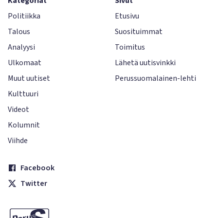
Kategoriat
Sivut
Politiikka
Etusivu
Talous
Suosituimmat
Analyysi
Toimitus
Ulkomaat
Lähetä uutisvinkki
Muut uutiset
Perussuomalainen-lehti
Kulttuuri
Videot
Kolumnit
Viihde
Facebook
Twitter