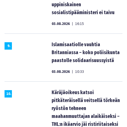
uppiniskainen
sosialistipääministeri ei taivu
03.08.2026
16:15
|
Islamisaatiolle vauhtia
9
.
Britanniassa – koko poliisikunta
paastolle solidaarisuussyistä
03.08.2026
10:33
|
Käräjäoikeus katsoi
10
.
pitkäteräisellä veitsellä törkeän
ryöstön tehneen
maahanmuuttajan alaikäiseksi –
THL:n ikäarvio jäi ristiriitaiseksi