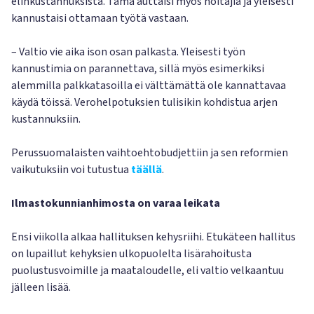
elinkustannuksista. Tämä auttaisi myös hoitajia ja yleisesti
kannustaisi ottamaan työtä vastaan.
– Valtio vie aika ison osan palkasta. Yleisesti työn
kannustimia on parannettava, sillä myös esimerkiksi
alemmilla palkkatasoilla ei välttämättä ole kannattavaa
käydä töissä. Verohelpotuksien tulisikin kohdistua arjen
kustannuksiin.
Perussuomalaisten vaihtoehtobudjettiin ja sen reformien
vaikutuksiin voi tutustua
täällä
.
Ilmastokunnianhimosta on varaa leikata
Ensi viikolla alkaa hallituksen kehysriihi. Etukäteen hallitus
on lupaillut kehyksien ulkopuolelta lisärahoitusta
puolustusvoimille ja maataloudelle, eli valtio velkaantuu
jälleen lisää.