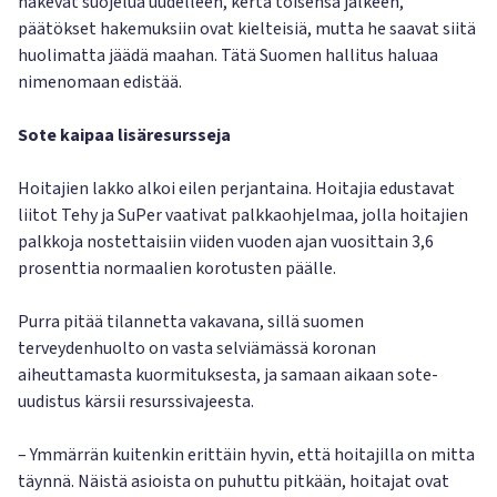
hakevat suojelua uudelleen, kerta toisensa jälkeen,
päätökset hakemuksiin ovat kielteisiä, mutta he saavat siitä
huolimatta jäädä maahan. Tätä Suomen hallitus haluaa
nimenomaan edistää.
Sote kaipaa lisäresursseja
Hoitajien lakko alkoi eilen perjantaina. Hoitajia edustavat
liitot Tehy ja SuPer vaativat palkkaohjelmaa, jolla hoitajien
palkkoja nostettaisiin viiden vuoden ajan vuosittain 3,6
prosenttia normaalien korotusten päälle.
Purra pitää tilannetta vakavana, sillä suomen
terveydenhuolto on vasta selviämässä koronan
aiheuttamasta kuormituksesta, ja samaan aikaan sote-
uudistus kärsii resurssivajeesta.
– Ymmärrän kuitenkin erittäin hyvin, että hoitajilla on mitta
täynnä. Näistä asioista on puhuttu pitkään, hoitajat ovat