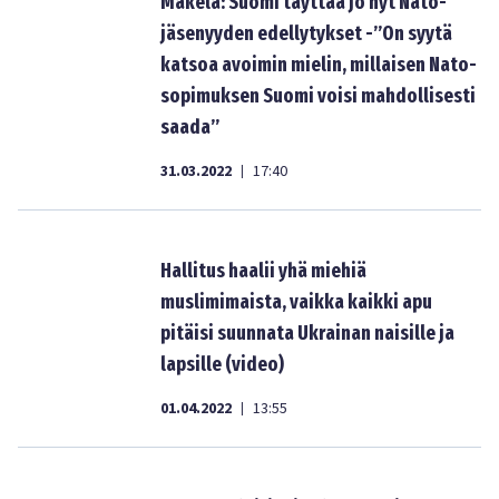
Mäkelä: Suomi täyttää jo nyt Nato-
jäsenyyden edellytykset -”On syytä
katsoa avoimin mielin, millaisen Nato-
sopimuksen Suomi voisi mahdollisesti
saada”
31.03.2022
17:40
|
Hallitus haalii yhä miehiä
muslimimaista, vaikka kaikki apu
pitäisi suunnata Ukrainan naisille ja
lapsille (video)
01.04.2022
13:55
|