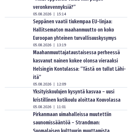
veronkevennyksiä?”
05.08.2026
15:14
|
Seppänen vaatii tiukempaa EU-linjaa:
Hallitsematon maahanmuutto on koko
Euroopan yhteinen turvallisuuskysymys
05.08.2026
13:19
|
Maahanmuuttajataustaisessa perheessä
kasvanut nainen kokee olonsa vieraaksi
Helsingin Kontulassa: ”Tästä on tullut Lähi-
itä”
05.08.2026
12:09
|
Yksityiskoulujen kysyntä kasvaa – uusi
kristillinen kotikoulu aloittaa Kouvolassa
05.08.2026
11:01
|
Pirkanmaan uimahalleissa muutettiin
saunomissääntöä – Strandman:
Suomalaisen kulttuurin muuttamista