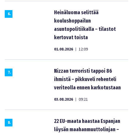
Heinäluoma selittää
6
.
koulushoppailun
asuntopolitiikalla – tilastot
kertovat toista
01.08.2026
12:09
|
Nizzan terroristi tappoi 86
7
.
ihmistä – pikkuveli rehenteli
veriteolla ennen karkotustaan
03.08.2026
09:21
|
22 EU-maata haastaa Espanjan
8
.
löysän maahanmuuttolinjan –