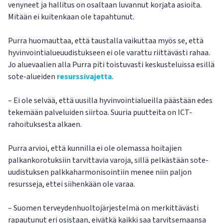
venyneet ja hallitus on osaltaan luvannut korjata asioita.
Mitään ei kuitenkaan ole tapahtunut.
Purra huomauttaa, että taustalla vaikuttaa myös se, että
hyvinvointialueuudistukseen ei ole varattu riittävästi rahaa.
Jo aluevaalien alla Purra piti toistuvasti keskusteluissa esillä
sote-alueiden
resurssivajetta
.
– Ei ole selvää, että uusilla hyvinvointialueilla päästään edes
tekemään palveluiden siirtoa. Suuria puutteita on ICT-
rahoituksesta alkaen.
Purra arvioi, että kunnilla ei ole olemassa hoitajien
palkankorotuksiin tarvittavia varoja, sillä pelkästään sote-
uudistuksen palkkaharmonisointiin menee niin paljon
resursseja, ettei siihenkään ole varaa.
– Suomen terveydenhuoltojärjestelmä on merkittävästi
rapautunut eri osistaan, eivätkä kaikki saa tarvitsemaansa