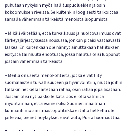
puhutaan nykyisin myös hallituspuolueiden ja osin
kokoomuksen riveissä. Se kuitenkin loogisesti tarkoittaa
samalla vähemmän tärkeistä menoista luopumista.
– Mikäli väitetään, että turvallisuus ja huoltovarmuus ovat
tärkeysjärjestyksessä nousussa, jonkun pitäisi vastaavasti
laskea. En kuitenkaan ole nähnyt ainuttakaan hallituksen
esitystä tai muuta ehdotusta, jossa hallitus olisi luopunut
jostain vähemmän tärkeästä.
– Meillä on useita menokohteita, jotka eivät liity
suomalaisten turvallisuuteen ja hyvinvointiin, mutta joihin
tälläkin hetkellä laitetaan rahaa, osin rahaa jopa lisätään.
Jostain olisi nyt pakko leikata. Jos ei olla valmiita
myöntämään, että esimerkiksi Suomen maailman
kunnianhimoisin ilmastopolitiikka ei tällä hetkellä ole
järkevää, pienet höyläykset eivät auta, Purra huomauttaa.