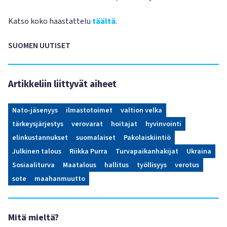
Katso koko haastattelu
täältä
.
SUOMEN UUTISET
Artikkeliin liittyvät aiheet
Nato-jäsenyys
ilmastotoimet
valtion velka
tärkeysjärjestys
verovarat
hoitajat
hyvinvointi
elinkustannukset
suomalaiset
Pakolaiskiintiö
Julkinen talous
Riikka Purra
Turvapaikanhakijat
Ukraina
Sosiaaliturva
Maatalous
hallitus
työllisyys
verotus
sote
maahanmuutto
Mitä mieltä?