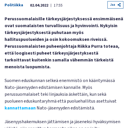
Politiikka
Jaa
02.04.2022
17:55
|
Perussuomalaisille tärkeysjärjestyksessä ensimmäisenä
ovat suomalaisten turvallisuus ja hyvinvointi. Nykyisin
tärkeysjärjestyksestä puhutaan myös
hallituspuolueiden ja osin kokoomuksen riveissä.
Perussuomalaisten puheenjohtaja Riikka Purra toteaa,
että loogisesti puheet tärkeysjärjestyksestä
tarkoittavat kuitenkin samalla vähemmän tärkeistä
menoista luopumista.
Suomen eduskunnan selkeä enemmistö on kääntymässä
Nato-jäsenyyden edistämisen kannalle. Myös
perussuomalaiset teki linjauksia äskettäin, kun sekä
puolueen eduskuntaryhmä että puoluehallitus asettuivat
kannattamaan
Nato-jäsenyyden edistämistä.
Jäsenyyshakemuksen jättämisen ja jäseneksi hyväksymisen