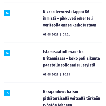
Nizzan terroristi tappoi 86
5
.
ihmistä – pikkuveli rehenteli
veriteolla ennen karkotustaan
03.08.2026
09:21
|
Islamisaatiolle vauhtia
6
.
Britanniassa – koko poliisikunta
paastolle solidaarisuussyistä
03.08.2026
10:33
|
Käräjäoikeus katsoi
7
.
pitkäteräisellä veitsellä törkeän
ryöstön tehneen