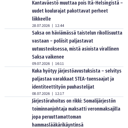
Kantaväestö muuttaa pois Itä-Helsingistä –
uudet koulurajat pakottavat perheet
liikkeelle
28.07.2026
12:44
|
Saksa on häviämässä taistelun rikollisuutta
vastaan – poliisit paljastavat
uutuusteoksessa, mistä asioista virallinen
Saksa vaikenee
09.07.2026
16:11
|
Kuka hyötyy järjestöavustuksista – selvitys
paljastaa varakkaat STEA-tuensaajat ja
identiteettityön puuhastelijat
08.07.2026
12:17
|
Järjestörahoitus on rikki: Somalijärjestön
toiminnanjohtaja maksatti veronmaksajilla
jopa peruuttamattoman
hammaslääkärikäyntinsä