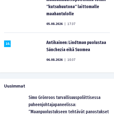
”kutsuhuutona” laittomalle
maahantulolle
05.08.2026
17:37
|
Antikainen: Lindtman puolustaa
10
.
Sánchezia eikä Suomea
06.08.2026
10:37
|
Uusimmat
Simo Grönroos turvallisuuspoliittisessa
puheenjohtajapaneelissa:
“Maanpuolustukseen tehtävät panostukset