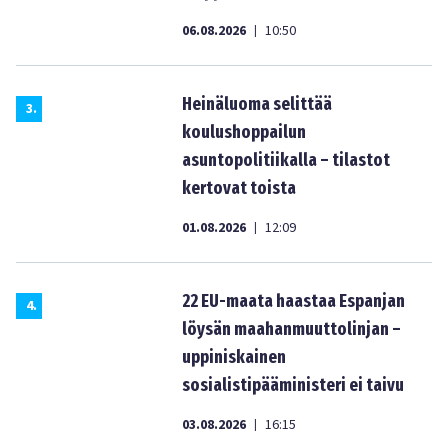
06.08.2026
10:50
|
Heinäluoma selittää
3
.
koulushoppailun
asuntopolitiikalla – tilastot
kertovat toista
01.08.2026
12:09
|
22 EU-maata haastaa Espanjan
4
.
löysän maahanmuuttolinjan –
uppiniskainen
sosialistipääministeri ei taivu
03.08.2026
16:15
|