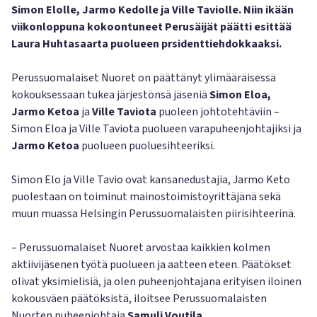
Simon Elolle, Jarmo Kedolle ja Ville Taviolle. Niin ikään
viikonloppuna kokoontuneet Perusäijät päätti esittää
Laura Huhtasaarta puolueen prsidenttiehdokkaaksi.
Perussuomalaiset Nuoret on päättänyt ylimääräisessä
kokouksessaan tukea järjestönsä jäseniä
Simon Eloa,
Jarmo Ketoa
ja
Ville Taviota
puoleen johtotehtäviin –
Simon Eloa ja Ville Taviota puolueen varapuheenjohtajiksi ja
Jarmo Ketoa
puolueen puoluesihteeriksi.
Simon Elo ja Ville Tavio ovat kansanedustajia, Jarmo Keto
puolestaan on toiminut mainostoimistoyrittäjänä sekä
muun muassa Helsingin Perussuomalaisten piirisihteerinä.
– Perussuomalaiset Nuoret arvostaa kaikkien kolmen
aktiivijäsenen työtä puolueen ja aatteen eteen. Päätökset
olivat yksimielisiä, ja olen puheenjohtajana erityisen iloinen
kokousväen päätöksistä, iloitsee Perussuomalaisten
Nuorten puheenjohtaja
Samuli Voutila.