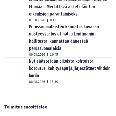
Elomaa: ”Merkittävä askel eläinten
oikeuksien parantamiseksi”
07.08.2026
09:11
|
Perussuomalaisten kannatus kovassa
nosteessa: Jos et halua Lindtmanin
hallitusta, kannattaa äänestää
perussuomalaisia
06.08.2026
16:45
|
Nyt säästetään oikeista kohteista:
kotoutus, kehitysapu ja järjestötuet vihdoin
kuriin
06.08.2026
15:30
|
Toimitus suosittelee