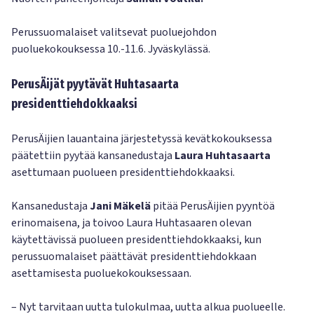
Perussuomalaiset valitsevat puoluejohdon
puoluekokouksessa 10.-11.6. Jyväskylässä.
PerusÄijät pyytävät Huhtasaarta
presidenttiehdokkaaksi
PerusÄijien lauantaina järjestetyssä kevätkokouksessa
päätettiin pyytää kansanedustaja
Laura Huhtasaarta
asettumaan puolueen presidenttiehdokkaaksi.
Kansanedustaja
Jani Mäkelä
pitää PerusÄijien pyyntöä
erinomaisena, ja toivoo Laura Huhtasaaren olevan
käytettävissä puolueen presidenttiehdokkaaksi, kun
perussuomalaiset päättävät presidenttiehdokkaan
asettamisesta puoluekokouksessaan.
– Nyt tarvitaan uutta tulokulmaa, uutta alkua puolueelle.