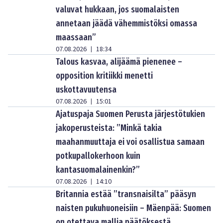
valuvat hukkaan, jos suomalaisten
annetaan jäädä vähemmistöksi omassa
maassaan”
07.08.2026
18:34
|
Talous kasvaa, alijäämä pienenee –
opposition kritiikki menetti
uskottavuutensa
07.08.2026
15:01
|
Ajatuspaja Suomen Perusta järjestötukien
jakoperusteista: ”Minkä takia
maahanmuuttaja ei voi osallistua samaan
potkupallokerhoon kuin
kantasuomalainenkin?”
07.08.2026
14:10
|
Britannia estää ”transnaisilta” pääsyn
naisten pukuhuoneisiin – Mäenpää: Suomen
on otettava mallia päätöksestä