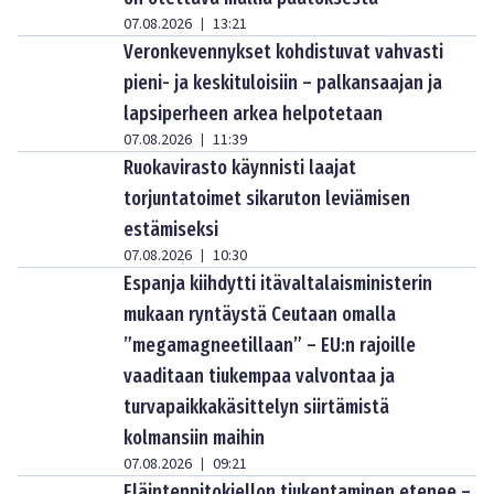
07.08.2026
13:21
|
Veronkevennykset kohdistuvat vahvasti
pieni- ja keskituloisiin – palkansaajan ja
lapsiperheen arkea helpotetaan
07.08.2026
11:39
|
Ruokavirasto käynnisti laajat
torjuntatoimet sikaruton leviämisen
estämiseksi
07.08.2026
10:30
|
Espanja kiihdytti itävaltalaisministerin
mukaan ryntäystä Ceutaan omalla
”megamagneetillaan” – EU:n rajoille
vaaditaan tiukempaa valvontaa ja
turvapaikkakäsittelyn siirtämistä
kolmansiin maihin
07.08.2026
09:21
|
Eläintenpitokiellon tiukentaminen etenee –