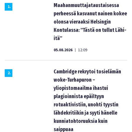
Maahanmuuttajataustaisessa
1
.
perheessä kasvanut nainen kokee
olonsa vieraaksi Helsingin
Kontulassa: ”Tästä on tullut Lähi-
itä”
05.08.2026
12:09
|
Cambridge rekrytoi tosielämän
2
.
woke-Turhapuron –
yliopistomaailma ihastui
plagioinnista epäiltyyn
rotuaktivistiin, unohti tyystin
lähdekritiikin ja syyti hänelle
kunniatohtoruuksia kuin
saippuaa