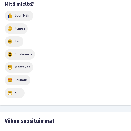
Mitä mieltä?
Juuri Näin
Iloinen
Itku
Kiukkuinen
Mahtavaa
Rakkaus
Kjäh
Viikon suosituimmat