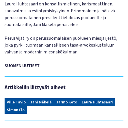
Laura Huhtasaari on kansallismielinen, karismaattinen,
sanavalmis ja esiintymiskykyinen. Erinomainen ja pätevä
perussuomalainen presidenttiehdokas puolueelle ja
suomalaisille, Jani Mäkelä perustelee.
PerusÄijät ry on perussuomalaisen puolueen miesjärjestö,
joka pyrkii tuomaan kansalliseen tasa-arvokeskusteluun
vahvan ja modernin miesnäkökulman.
SUOMEN UUTISET
Artikkeliin liittyvät aiheet
Ville Tavio
Jani Mäkelä
Jarmo Keto
Laura Huhtasaari
Simon Elo