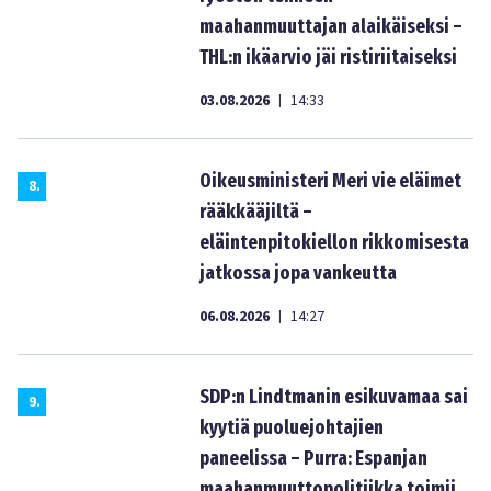
maahanmuuttajan alaikäiseksi –
THL:n ikäarvio jäi ristiriitaiseksi
03.08.2026
14:33
|
Oikeusministeri Meri vie eläimet
8
.
rääkkääjiltä –
eläintenpitokiellon rikkomisesta
jatkossa jopa vankeutta
06.08.2026
14:27
|
SDP:n Lindtmanin esikuvamaa sai
9
.
kyytiä puoluejohtajien
paneelissa – Purra: Espanjan
maahanmuuttopolitiikka toimii