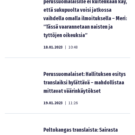
perussuomalaisille ei kuitenkaan käy,
että sukupuolta voisi jatkossa
vaihdella omalla ilmoituksella – Meri:
”Tässä vaarannetaan naisten ja
tyttöjen oikeuksia”
18.01.2023
10:48
|
Perussuomalaiset: Hallituksen esitys
translaiksi hylättävä – mahdollistaa
mittavat väärinkäytökset
19.01.2023
11:26
|
Peltokangas translaista: Sairasta