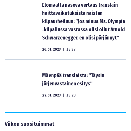
Elomaalta naseva vertaus translain
haittavaikutuksista naisten
kilpaurheiluun: ”Jos minua Ms. Olympia
‑kilpailussa vastassa olisi ollut Arnold
Schwarzenegger, en olisi pärjännyt”
26.01.2023
18:37
|
Mäenpää translaista: ”Täysin
järjenvastainen esitys”
27.01.2023
18:29
|
Viikon suosituimmat