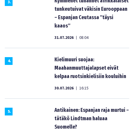
Kymmenet tuhannet afrikkalaiset
3
.
tunkeutuivat väkisin Eurooppaan
– Espanjan Ceutassa ”täysi
kaaos”
31.07.2026
08:04
|
Kielimuuri suojaa:
4
.
Maahanmuuttajalapset eivät
kelpaa ruotsinkielisiin kouluihin
30.07.2026
16:15
|
Antikainen: Espanjan raja murtui –
5
.
tätäkö Lindtman haluaa
Suomelle?