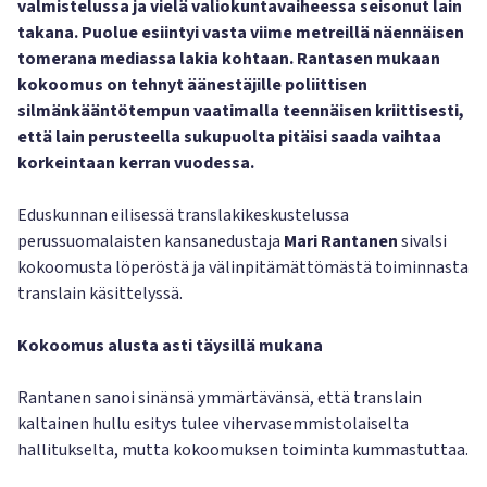
valmistelussa ja vielä valiokuntavaiheessa seisonut lain
takana. Puolue esiintyi vasta viime metreillä näennäisen
tomerana mediassa lakia kohtaan. Rantasen mukaan
kokoomus on tehnyt äänestäjille poliittisen
silmänkääntötempun vaatimalla teennäisen kriittisesti,
että lain perusteella sukupuolta pitäisi saada vaihtaa
korkeintaan kerran vuodessa.
Eduskunnan eilisessä translakikeskustelussa
perussuomalaisten kansanedustaja
Mari Rantanen
sivalsi
kokoomusta löperöstä ja välinpitämättömästä toiminnasta
translain käsittelyssä.
Kokoomus alusta asti täysillä mukana
Rantanen sanoi sinänsä ymmärtävänsä, että translain
kaltainen hullu esitys tulee vihervasemmistolaiselta
hallitukselta, mutta kokoomuksen toiminta kummastuttaa.