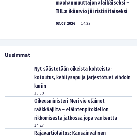
maahanmuuttajan alaikäiseksi –
THL:n ikäarvio jäi ristiriitaiseksi
03.08.2026
14:33
|
Uusimmat
Nyt säästetään oikeista kohteista:
kotoutus, kehitysapu ja järjestötuet vihdoin
kuriin
15:30
Oikeusministeri Meri vie eläimet
rääkkääjiltä – eläintenpitokiellon
rikkomisesta jatkossa jopa vankeutta
14:27
Rajavartiolaitos: Kansainvälinen