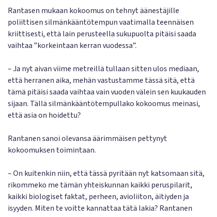
Rantasen mukaan kokoomus on tehnyt äänestäjille
poliittisen silmänkääntötempun vaatimalla teennäisen
kriittisesti, että lain perusteella sukupuolta pitäisi saada
vaihtaa ”korkeintaan kerran vuodessa”.
– Ja nyt aivan viime metreillä tullaan sitten ulos mediaan,
että herranen aika, mehän vastustamme tässä sitä, että
tämä pitäisi saada vaihtaa vain vuoden välein sen kuukauden
sijaan. Tällä silmänkääntötempullako kokoomus meinasi,
että asia on hoidettu?
Rantanen sanoi olevansa äärimmäisen pettynyt
kokoomuksen toimintaan.
– On kuitenkin niin, että tässä pyritään nyt katsomaan sitä,
rikommeko me tämän yhteiskunnan kaikki peruspilarit,
kaikki biologiset faktat, perheen, avioliiton, äitiyden ja
isyyden. Miten te voitte kannattaa tätä lakia? Rantanen