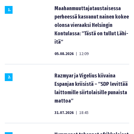
Maahanmuuttajataustaisessa
1
.
perheessä kasvanut nainen kokee
olonsa vieraaksi Helsingin
Kontulassa: ”Tästä on tullut Lähi-
itä”
05.08.2026
12:09
|
Razmyar ja Vigelius kiivaina
2
.
Espanjan kriisistä – ”SDP levittää
laittomille siirtolaisille punaista
mattoa”
31.07.2026
18:45
|