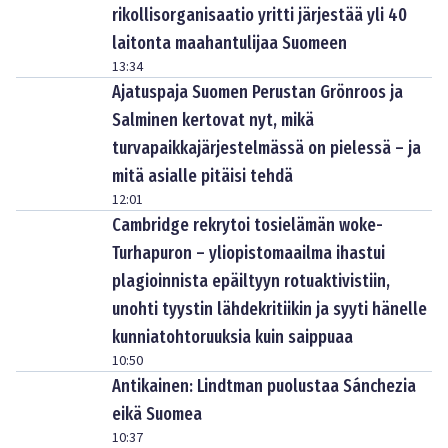
rikollisorganisaatio yritti järjestää yli 40
laitonta maahantulijaa Suomeen
13:34
Ajatuspaja Suomen Perustan Grönroos ja
Salminen kertovat nyt, mikä
turvapaikkajärjestelmässä on pielessä – ja
mitä asialle pitäisi tehdä
12:01
Cambridge rekrytoi tosielämän woke-
Turhapuron – yliopistomaailma ihastui
plagioinnista epäiltyyn rotuaktivistiin,
unohti tyystin lähdekritiikin ja syyti hänelle
kunniatohtoruuksia kuin saippuaa
10:50
Antikainen: Lindtman puolustaa Sánchezia
eikä Suomea
10:37