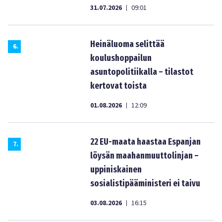
31.07.2026
09:01
|
Heinäluoma selittää
6
.
koulushoppailun
asuntopolitiikalla – tilastot
kertovat toista
01.08.2026
12:09
|
22 EU-maata haastaa Espanjan
7
.
löysän maahanmuuttolinjan –
uppiniskainen
sosialistipääministeri ei taivu
03.08.2026
16:15
|