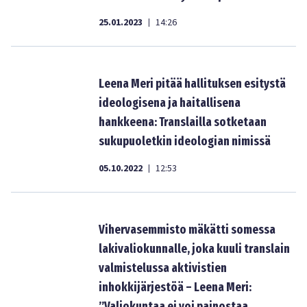
25.01.2023
14:26
|
Leena Meri pitää hallituksen esitystä
ideologisena ja haitallisena
hankkeena: Translailla sotketaan
sukupuoletkin ideologian nimissä
05.10.2022
12:53
|
Vihervasemmisto mäkätti somessa
lakivaliokunnalle, joka kuuli translain
valmistelussa aktivistien
inhokkijärjestöä – Leena Meri:
”Valiokuntaa ei voi painostaa