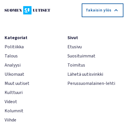
Takaisin ylös
Kategoriat
Sivut
Politiikka
Etusivu
Talous
Suosituimmat
Analyysi
Toimitus
Ulkomaat
Lähetä uutisvinkki
Muut uutiset
Perussuomalainen-lehti
Kulttuuri
Videot
Kolumnit
Viihde