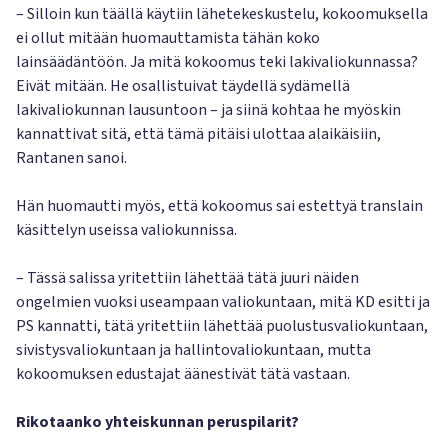
– Silloin kun täällä käytiin lähetekeskustelu, kokoomuksella
ei ollut mitään huomauttamista tähän koko
lainsäädäntöön. Ja mitä kokoomus teki lakivaliokunnassa?
Eivät mitään. He osallistuivat täydellä sydämellä
lakivaliokunnan lausuntoon – ja siinä kohtaa he myöskin
kannattivat sitä, että tämä pitäisi ulottaa alaikäisiin,
Rantanen sanoi.
Hän huomautti myös, että kokoomus sai estettyä translain
käsittelyn useissa valiokunnissa.
– Tässä salissa yritettiin lähettää tätä juuri näiden
ongelmien vuoksi useampaan valiokuntaan, mitä KD esitti ja
PS kannatti, tätä yritettiin lähettää puolustusvaliokuntaan,
sivistysvaliokuntaan ja hallintovaliokuntaan, mutta
kokoomuksen edustajat äänestivät tätä vastaan.
Rikotaanko yhteiskunnan peruspilarit?