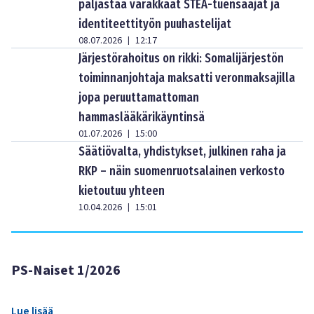
paljastaa varakkaat STEA-tuensaajat ja
identiteettityön puuhastelijat
08.07.2026
12:17
|
Järjestörahoitus on rikki: Somalijärjestön
toiminnanjohtaja maksatti veronmaksajilla
jopa peruuttamattoman
hammaslääkärikäyntinsä
01.07.2026
15:00
|
Säätiövalta, yhdistykset, julkinen raha ja
RKP – näin suomenruotsalainen verkosto
kietoutuu yhteen
10.04.2026
15:01
|
PS-Naiset 1/2026
Lue lisää