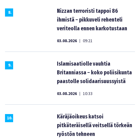
Nizzan terroristi tappoi 86
8
.
ihmistä – pikkuveli rehenteli
veriteolla ennen karkotustaan
03.08.2026
09:21
|
Islamisaatiolle vauhtia
9
.
Britanniassa – koko poliisikunta
paastolle solidaarisuussyistä
03.08.2026
10:33
|
Käräjäoikeus katsoi
10
.
pitkäteräisellä veitsellä törkeän
ryöstön tehneen