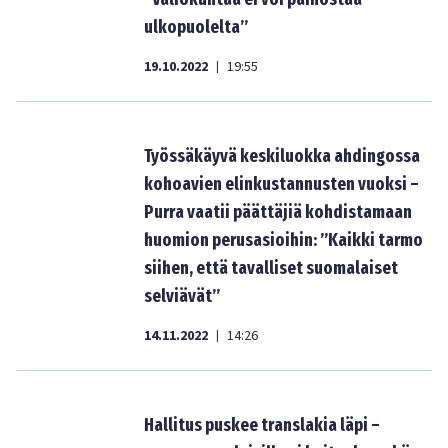
ulkopuolelta”
19.10.2022
19:55
|
Työssäkäyvä keskiluokka ahdingossa
kohoavien elinkustannusten vuoksi –
Purra vaatii päättäjiä kohdistamaan
huomion perusasioihin: ”Kaikki tarmo
siihen, että tavalliset suomalaiset
selviävät”
14.11.2022
14:26
|
Hallitus puskee translakia läpi –