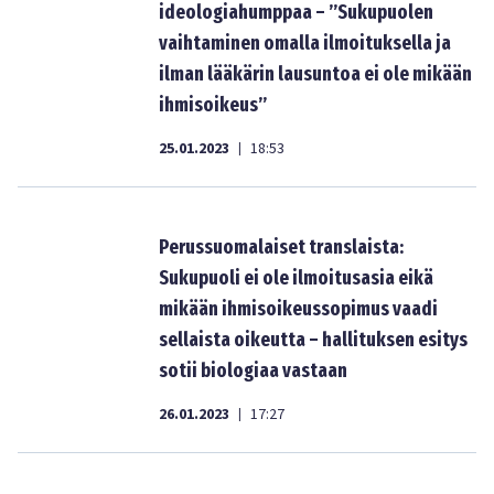
ideologiahumppaa – ”Sukupuolen
vaihtaminen omalla ilmoituksella ja
ilman lääkärin lausuntoa ei ole mikään
ihmisoikeus”
25.01.2023
18:53
|
Perussuomalaiset translaista:
Sukupuoli ei ole ilmoitusasia eikä
mikään ihmisoikeussopimus vaadi
sellaista oikeutta – hallituksen esitys
sotii biologiaa vastaan
26.01.2023
17:27
|