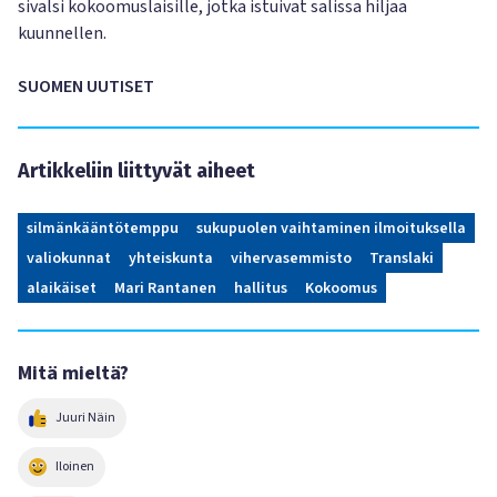
sivalsi kokoomuslaisille, jotka istuivat salissa hiljaa
kuunnellen.
SUOMEN UUTISET
Artikkeliin liittyvät aiheet
silmänkääntötemppu
sukupuolen vaihtaminen ilmoituksella
valiokunnat
yhteiskunta
vihervasemmisto
Translaki
alaikäiset
Mari Rantanen
hallitus
Kokoomus
Mitä mieltä?
Juuri Näin
Iloinen