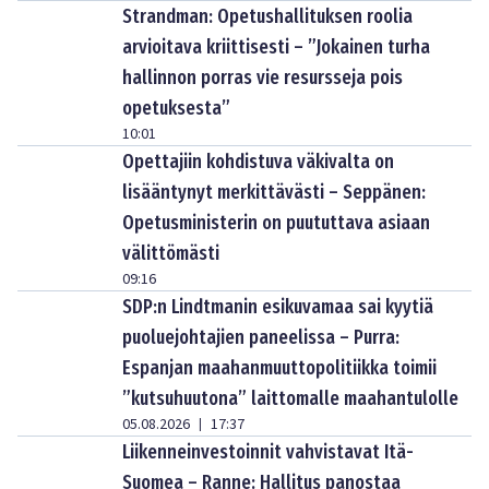
Strandman: Opetushallituksen roolia
arvioitava kriittisesti – ”Jokainen turha
hallinnon porras vie resursseja pois
opetuksesta”
10:01
Opettajiin kohdistuva väkivalta on
lisääntynyt merkittävästi – Seppänen:
Opetusministerin on puututtava asiaan
välittömästi
09:16
SDP:n Lindtmanin esikuvamaa sai kyytiä
puoluejohtajien paneelissa – Purra:
Espanjan maahanmuuttopolitiikka toimii
”kutsuhuutona” laittomalle maahantulolle
05.08.2026
17:37
|
Liikenneinvestoinnit vahvistavat Itä-
Suomea – Ranne: Hallitus panostaa