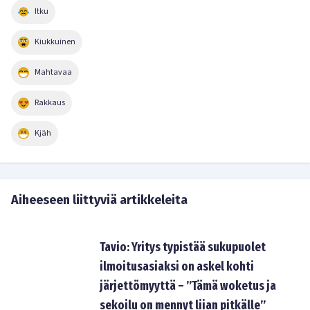
Itku
Kiukkuinen
Mahtavaa
Rakkaus
Kjäh
Aiheeseen liittyviä artikkeleita
Tavio: Yritys typistää sukupuolet
ilmoitusasiaksi on askel kohti
järjettömyyttä – ”Tämä woketus ja
sekoilu on mennyt liian pitkälle”