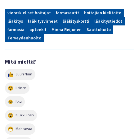
vieraskieliset hoitajat
farmaseutit
hoitajien kielitaito
lääkitys
lääkitysvirheet
lääkityskortti
lääkitystiedot
farmasia
apteekit
Minna Reijonen
Saattohoito
Terveydenhuolto
Mitä mieltä?
Juuri Näin
Iloinen
Itku
Kiukkuinen
Mahtavaa