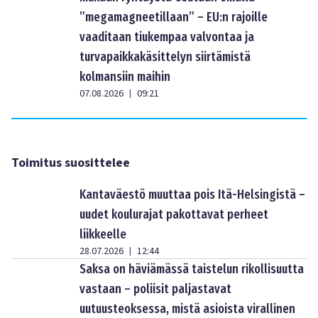
”megamagneetillaan” – EU:n rajoille
vaaditaan tiukempaa valvontaa ja
turvapaikkakäsittelyn siirtämistä
kolmansiin maihin
07.08.2026
09:21
|
Toimitus suosittelee
Kantaväestö muuttaa pois Itä-Helsingistä –
uudet koulurajat pakottavat perheet
liikkeelle
28.07.2026
12:44
|
Saksa on häviämässä taistelun rikollisuutta
vastaan – poliisit paljastavat
uutuusteoksessa, mistä asioista virallinen