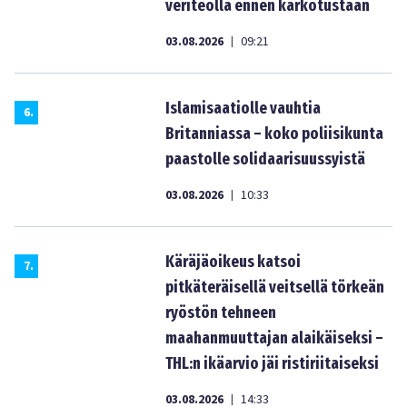
veriteolla ennen karkotustaan
03.08.2026
09:21
|
Islamisaatiolle vauhtia
6
.
Britanniassa – koko poliisikunta
paastolle solidaarisuussyistä
03.08.2026
10:33
|
Käräjäoikeus katsoi
7
.
pitkäteräisellä veitsellä törkeän
ryöstön tehneen
maahanmuuttajan alaikäiseksi –
THL:n ikäarvio jäi ristiriitaiseksi
03.08.2026
14:33
|