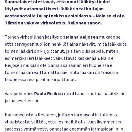
Suomalaiset olettavat, että omat lääkitystiedot
löytyvät automaattisesti lääkärin tai hoitajan
vastaanotolla tai apteekissa asioidessa. - Näin se ei ole.
Tämä on vakava virheoletus, Reijonen sanoo.
Toinen virheellinen käsitys on
Minna Reijosen
mukaan se,
että terveydenhuollon henkilöt aina näkevät, mitä lääkkeitä
toinen lääkäri on kirjoittanut, ja siten olisi selvää, miten
esimerkiksi eri lääkkeet vaikuttavat keskenään. Näin ei
Reijosen mukaan ole. Saman sairaalan eri huoneissa ei
toinen lääkäri välttämättä näe, mitä lääkäri on toisessa
huoneessa resepteihin kirjoittanut.
Varapuhemies
Paula Risikko
on ottanut kantaa lääkityksiin
ja lääkevirheiisiin.
Kansanedustaja Reijonen, jolla on farmaseutin tutkinto
yliopistosta, väittää, että jos meillä olisi vuosikymmenten
saatossa ymmärretty panostaa enemmän farmasiaan, niin