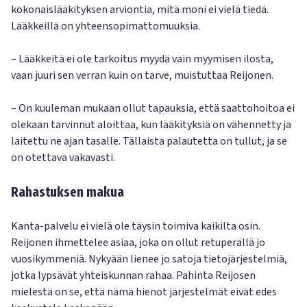
kokonaislääkityksen arviontia, mitä moni ei vielä tiedä.
Lääkkeillä on yhteensopimattomuuksia.
– Lääkkeitä ei ole tarkoitus myydä vain myymisen ilosta,
vaan juuri sen verran kuin on tarve, muistuttaa Reijonen.
– On kuuleman mukaan ollut tapauksia, että saattohoitoa ei
olekaan tarvinnut aloittaa, kun lääkityksiä on vähennetty ja
laitettu ne ajan tasalle. Tällaista palautetta on tullut, ja se
on otettava vakavasti.
Rahastuksen makua
Kanta-palvelu ei vielä ole täysin toimiva kaikilta osin.
Reijonen ihmettelee asiaa, joka on ollut retuperällä jo
vuosikymmeniä. Nykyään lienee jo satoja tietojärjestelmiä,
jotka lypsävät yhteiskunnan rahaa. Pahinta Reijosen
mielestä on se, että nämä hienot järjestelmät eivät edes