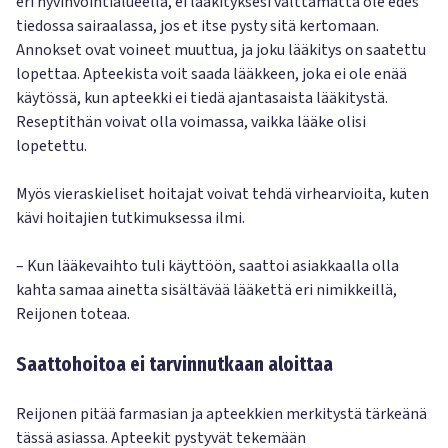
eri hyvinvointialueella, ei lääkityksesi välttämättä ole edes
tiedossa sairaalassa, jos et itse pysty sitä kertomaan.
Annokset ovat voineet muuttua, ja joku lääkitys on saatettu
lopettaa. Apteekista voit saada lääkkeen, joka ei ole enää
käytössä, kun apteekki ei tiedä ajantasaista lääkitystä.
Reseptithän voivat olla voimassa, vaikka lääke olisi
lopetettu.
Myös vieraskieliset hoitajat voivat tehdä virhearvioita, kuten
kävi hoitajien tutkimuksessa ilmi.
– Kun lääkevaihto tuli käyttöön, saattoi asiakkaalla olla
kahta samaa ainetta sisältävää lääkettä eri nimikkeillä,
Reijonen toteaa.
Saattohoitoa ei tarvinnutkaan aloittaa
Reijonen pitää farmasian ja apteekkien merkitystä tärkeänä
tässä asiassa. Apteekit pystyvät tekemään