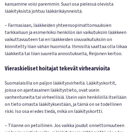
kansamme voisi paremmin. Suuri osa pielessä olevista
lääkityksistä johtuu lääkärikäynneistä.
– Farmasiaan, lääkkeiden yhteensopimattomuuksien
tarkkailuun ja esimerkiksi henkilön iän vaikutuksiin lääkkeen
vaikuttavuuteen tai eri lääkkeiden sivuvaikutuksiin on
kiinnitetty liian vähän huomiota. Ihmisillä saattaa olla liikaa
lääkkeitä tai liian suurella annostuksella, Reijonen kertoo.
Vieraskieliset hoitajat tekevät virhearvioita
Suomalaisilla on paljon lääkitysvirheitä. Lääkityskortit,
joissa on ajantasainen lääkitystieto, ovat usein
vanhentuneita tai virheellisiä. Usein vain henkilöllä itsellään
on tieto omasta lääkityksestään, ja tämä on se todellinen
riski. Iso osa ei edes tiedä, mikä on lääkityskortti.
– Tilanne on petollinen. Jos vaikka joudut onnettomuuteen