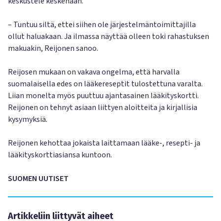
keskustele keskenään.
– Tuntuu siltä, ettei siihen ole järjestelmäntoimittajilla
ollut haluakaan. Ja ilmassa näyttää olleen toki rahastuksen
makuakin, Reijonen sanoo.
Reijosen mukaan on vakava ongelma, että harvalla
suomalaisella edes on lääkereseptit tulostettuna varalta.
Liian monelta myös puuttuu ajantasainen lääkityskortti.
Reijonen on tehnyt asiaan liittyen aloitteita ja kirjallisia
kysymyksiä.
Reijonen kehottaa jokaista laittamaan lääke-, resepti- ja
lääkityskorttiasiansa kuntoon.
SUOMEN UUTISET
Artikkeliin liittyvät aiheet