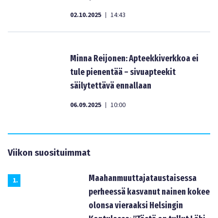
02.10.2025
14:43
|
Minna Reijonen: Apteekkiverkkoa ei
tule pienentää – sivuapteekit
säilytettävä ennallaan
06.09.2025
10:00
|
Viikon suosituimmat
Maahanmuuttajataustaisessa
1
.
perheessä kasvanut nainen kokee
olonsa vieraaksi Helsingin