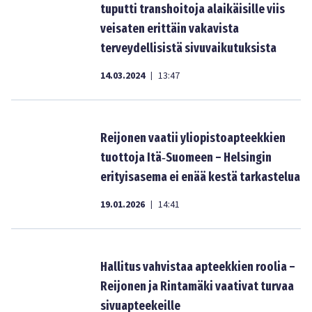
tuputti transhoitoja alaikäisille viis
veisaten erittäin vakavista
terveydellisistä sivuvaikutuksista
14.03.2024
13:47
|
Reijonen vaatii yliopistoapteekkien
tuottoja Itä‑Suomeen – Helsingin
erityisasema ei enää kestä tarkastelua
19.01.2026
14:41
|
Hallitus vahvistaa apteekkien roolia –
Reijonen ja Rintamäki vaativat turvaa
sivuapteekeille