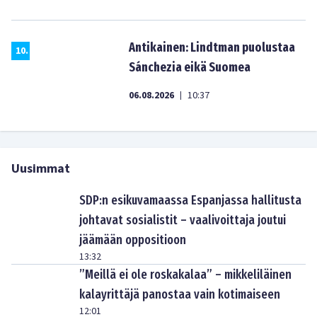
Antikainen: Lindtman puolustaa
10
.
Sánchezia eikä Suomea
06.08.2026
10:37
|
Uusimmat
SDP:n esikuvamaassa Espanjassa hallitusta
johtavat sosialistit – vaalivoittaja joutui
jäämään oppositioon
13:32
”Meillä ei ole roskakalaa” – mikkeliläinen
kalayrittäjä panostaa vain kotimaiseen
12:01