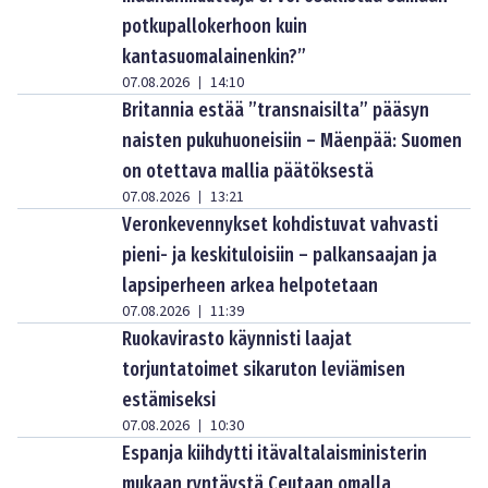
potkupallokerhoon kuin
kantasuomalainenkin?”
07.08.2026
14:10
|
Britannia estää ”transnaisilta” pääsyn
naisten pukuhuoneisiin – Mäenpää: Suomen
on otettava mallia päätöksestä
07.08.2026
13:21
|
Veronkevennykset kohdistuvat vahvasti
pieni- ja keskituloisiin – palkansaajan ja
lapsiperheen arkea helpotetaan
07.08.2026
11:39
|
Ruokavirasto käynnisti laajat
torjuntatoimet sikaruton leviämisen
estämiseksi
07.08.2026
10:30
|
Espanja kiihdytti itävaltalaisministerin
mukaan ryntäystä Ceutaan omalla