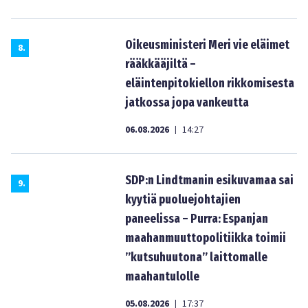
Oikeusministeri Meri vie eläimet
8
.
rääkkääjiltä –
eläintenpitokiellon rikkomisesta
jatkossa jopa vankeutta
06.08.2026
14:27
|
SDP:n Lindtmanin esikuvamaa sai
9
.
kyytiä puoluejohtajien
paneelissa – Purra: Espanjan
maahanmuuttopolitiikka toimii
”kutsuhuutona” laittomalle
maahantulolle
05.08.2026
17:37
|