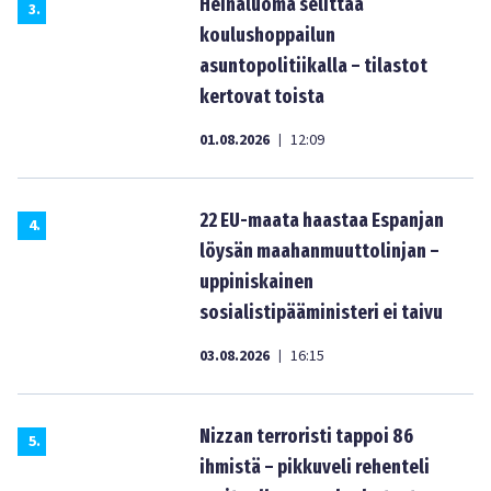
Heinäluoma selittää
3
.
koulushoppailun
asuntopolitiikalla – tilastot
kertovat toista
01.08.2026
12:09
|
22 EU-maata haastaa Espanjan
4
.
löysän maahanmuuttolinjan –
uppiniskainen
sosialistipääministeri ei taivu
03.08.2026
16:15
|
Nizzan terroristi tappoi 86
5
.
ihmistä – pikkuveli rehenteli