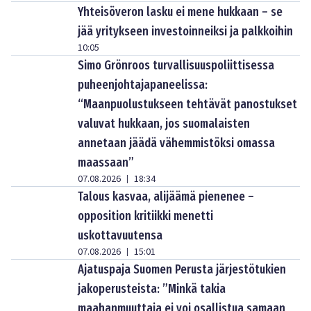
Yhteisöveron lasku ei mene hukkaan – se
jää yritykseen investoinneiksi ja palkkoihin
10:05
Simo Grönroos turvallisuuspoliittisessa
puheenjohtajapaneelissa:
“Maanpuolustukseen tehtävät panostukset
valuvat hukkaan, jos suomalaisten
annetaan jäädä vähemmistöksi omassa
maassaan”
07.08.2026
18:34
|
Talous kasvaa, alijäämä pienenee –
opposition kritiikki menetti
uskottavuutensa
07.08.2026
15:01
|
Ajatuspaja Suomen Perusta järjestötukien
jakoperusteista: ”Minkä takia
maahanmuuttaja ei voi osallistua samaan