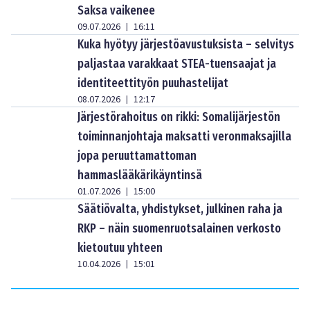
Saksa vaikenee
09.07.2026
16:11
|
Kuka hyötyy järjestöavustuksista – selvitys
paljastaa varakkaat STEA-tuensaajat ja
identiteettityön puuhastelijat
08.07.2026
12:17
|
Järjestörahoitus on rikki: Somalijärjestön
toiminnanjohtaja maksatti veronmaksajilla
jopa peruuttamattoman
hammaslääkärikäyntinsä
01.07.2026
15:00
|
Säätiövalta, yhdistykset, julkinen raha ja
RKP – näin suomenruotsalainen verkosto
kietoutuu yhteen
10.04.2026
15:01
|