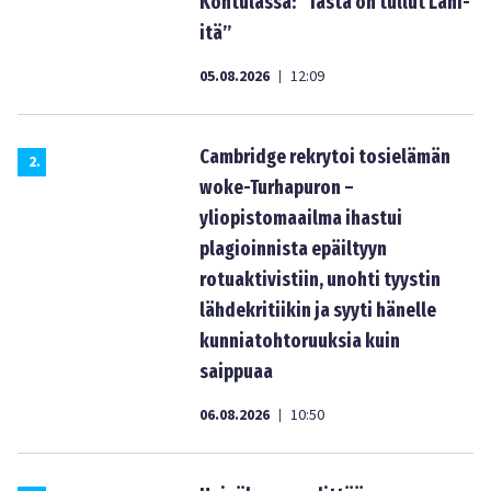
Kontulassa: ”Tästä on tullut Lähi-
itä”
05.08.2026
12:09
|
Cambridge rekrytoi tosielämän
2
.
woke-Turhapuron –
yliopistomaailma ihastui
plagioinnista epäiltyyn
rotuaktivistiin, unohti tyystin
lähdekritiikin ja syyti hänelle
kunniatohtoruuksia kuin
saippuaa
06.08.2026
10:50
|