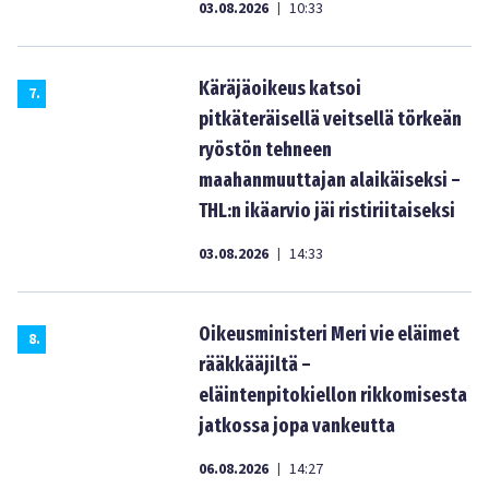
03.08.2026
10:33
|
Käräjäoikeus katsoi
7
.
pitkäteräisellä veitsellä törkeän
ryöstön tehneen
maahanmuuttajan alaikäiseksi –
THL:n ikäarvio jäi ristiriitaiseksi
03.08.2026
14:33
|
Oikeusministeri Meri vie eläimet
8
.
rääkkääjiltä –
eläintenpitokiellon rikkomisesta
jatkossa jopa vankeutta
06.08.2026
14:27
|