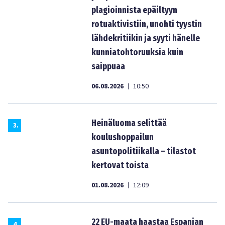
plagioinnista epäiltyyn
rotuaktivistiin, unohti tyystin
lähdekritiikin ja syyti hänelle
kunniatohtoruuksia kuin
saippuaa
06.08.2026
10:50
|
Heinäluoma selittää
3
.
koulushoppailun
asuntopolitiikalla – tilastot
kertovat toista
01.08.2026
12:09
|
22 EU-maata haastaa Espanjan
4
.