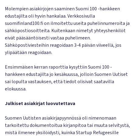
Molempien asiakirjojen saaminen Suomi 100 -hankkeen
edustajilta oli hyvin hankalaa. Verkkosivulla
suomifinland100.fi on ilmoitettu useita puhelinnumeroita ja
sähköpostiosoitteita. Kuitenkaan nimetyt yhteyshenkilöt
eivät pääsääntöisesti vastaa puhelimeen.
Sähköpostiviesteihin reagoidaan 3-4 päivän viiveellä, jos
ylipäätään reagoidaan.
Ensimmäisen kerran raporttia kysyttiin Suomi 100 -
hankkeen edustajilta jo kesäkuussa, jolloin Suomen Uutiset
sai lopulta vastauksen, että tiedot olisivat saatavilla
elokuussa.
Julkiset asiakirjat luovutettava
Suomen Uutisten asiakirjapyynnössä oli nimenomaan
tarkoitettu dokumentoitua kirjanpitoa tai muuta selvitystä,
mistä ilmenee yksilöidysti, kuinka Startup Refugeesille