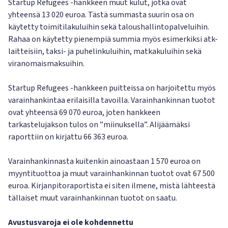
Startup Refugees -hankkeen muut kulut, jotka ovat
yhteensä 13 020 euroa. Tästä summasta suurin osa on
käytetty toimitilakuluihin sekä taloushallintopalveluihin.
Rahaa on käytetty pienempiä summia myös esimerkiksi atk-
laitteisiin, taksi- ja puhelinkuluihin, matkakuluihin sekä
viranomaismaksuihin.
Startup Refugees -hankkeen puitteissa on harjoitettu myös
varainhankintaa erilaisilla tavoilla. Varainhankinnan tuotot
ovat yhteensä 69 070 euroa, joten hankkeen
tarkastelujakson tulos on ”miinuksella”. Alijäämäksi
raporttiin on kirjattu 66 363 euroa.
Varainhankinnasta kuitenkin ainoastaan 1 570 euroa on
myyntituottoa ja muut varainhankinnan tuotot ovat 67 500
euroa. Kirjanpitoraportista ei siten ilmene, mistä lähteestä
tällaiset muut varainhankinnan tuotot on saatu.
Avustusvaroja ei ole kohdennettu