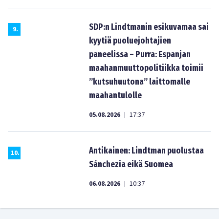
SDP:n Lindtmanin esikuvamaa sai
9
.
kyytiä puoluejohtajien
paneelissa – Purra: Espanjan
maahanmuuttopolitiikka toimii
”kutsuhuutona” laittomalle
maahantulolle
05.08.2026
17:37
|
Antikainen: Lindtman puolustaa
10
.
Sánchezia eikä Suomea
06.08.2026
10:37
|