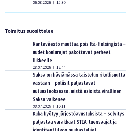
06.08.2026
15:30
|
Toimitus suosittelee
Kantaväestö muuttaa pois Itä-Helsingistä –
uudet koulurajat pakottavat perheet
liikkeelle
28.07.2026
12:44
|
Saksa on häviämässä taistelun rikollisuutta
vastaan – poliisit paljastavat
uutuusteoksessa, mistä asioista virallinen
Saksa vaikenee
09.07.2026
16:11
|
Kuka hyötyy järjestöavustuksista – selvitys
paljastaa varakkaat STEA-tuensaajat ja
identiteettityön puuhastelijat