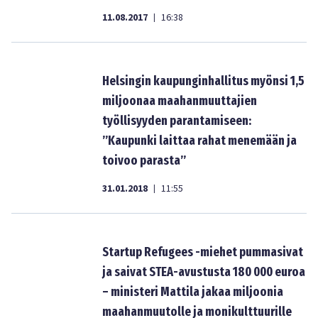
11.08.2017
16:38
|
Helsingin kaupunginhallitus myönsi 1,5
miljoonaa maahanmuuttajien
työllisyyden parantamiseen:
”Kaupunki laittaa rahat menemään ja
toivoo parasta”
31.01.2018
11:55
|
Startup Refugees -miehet pummasivat
ja saivat STEA-avustusta 180 000 euroa
– ministeri Mattila jakaa miljoonia
maahanmuutolle ja monikulttuurille