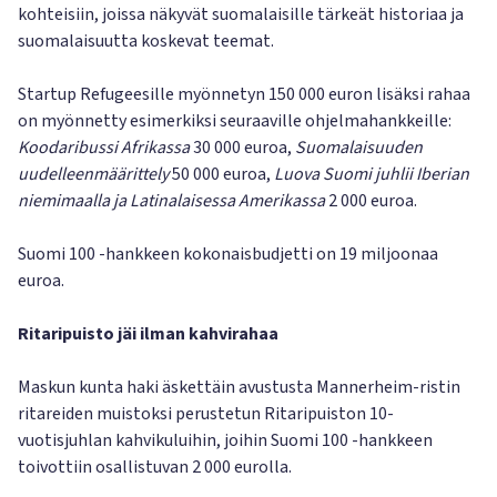
kohteisiin, joissa näkyvät suomalaisille tärkeät historiaa ja
suomalaisuutta koskevat teemat.
Startup Refugeesille myönnetyn 150 000 euron lisäksi rahaa
on myönnetty esimerkiksi seuraaville ohjelmahankkeille:
Koodaribussi Afrikassa
30 000 euroa,
Suomalaisuuden
uudelleenmäärittely
50 000 euroa,
Luova Suomi juhlii Iberian
niemimaalla ja Latinalaisessa Amerikassa
2 000 euroa.
Suomi 100 -hankkeen kokonaisbudjetti on 19 miljoonaa
euroa.
Ritaripuisto jäi ilman kahvirahaa
Maskun kunta haki äskettäin avustusta Mannerheim-ristin
ritareiden muistoksi perustetun Ritaripuiston 10-
vuotisjuhlan kahvikuluihin, joihin Suomi 100 -hankkeen
toivottiin osallistuvan 2 000 eurolla.