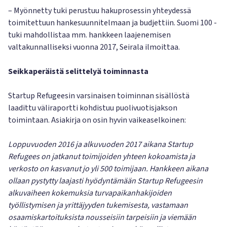
– Myönnetty tuki perustuu hakuprosessin yhteydessä
toimitettuun hankesuunnitelmaan ja budjettiin. Suomi 100 -
tuki mahdollistaa mm. hankkeen laajenemisen
valtakunnalliseksi vuonna 2017, Seirala ilmoittaa.
Seikkaperäistä selittelyä toiminnasta
Startup Refugeesin varsinaisen toiminnan sisällöstä
laadittu väliraportti kohdistuu puolivuotisjakson
toimintaan. Asiakirja on osin hyvin vaikeaselkoinen:
Loppuvuoden 2016 ja alkuvuoden 2017 aikana Startup
Refugees on jatkanut toimijoiden yhteen kokoamista ja
verkosto on kasvanut jo yli 500 toimijaan. Hankkeen aikana
ollaan pystytty laajasti hyödyntämään Startup Refugeesin
alkuvaiheen kokemuksia turvapaikanhakijoiden
työllistymisen ja yrittäjyyden tukemisesta, vastamaan
osaamiskartoituksista nousseisiin tarpeisiin ja viemään