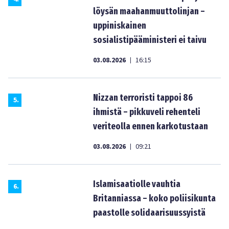
löysän maahanmuuttolinjan –
uppiniskainen
sosialistipääministeri ei taivu
03.08.2026
16:15
|
Nizzan terroristi tappoi 86
5
.
ihmistä – pikkuveli rehenteli
veriteolla ennen karkotustaan
03.08.2026
09:21
|
Islamisaatiolle vauhtia
6
.
Britanniassa – koko poliisikunta
paastolle solidaarisuussyistä