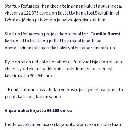
Startup Refugees -hankkeen toiminnan kuluista suurin osa,
yhteensä 122 375 euroa on käytetty henkilöstökuluihin, eli
työntekijöiden palkkoihin ja palkkojen sivukuluihin.
Startup Refugeesin projektikoordinaattori
Camilla Nurmi
kertoo, että tuella on palkattu projektipäällikkö,
operatiivinen johtaja sekä kaksi yhteisökoordinaattoria.
Kyse on siten neljästä henkilöstä. Puolivuotisjakson aikana
yhden työntekijän palkkoihin sivukuluineen on mennyt
keskimäärin 30 594 euroa.
– Noudatamme sosiaalialan verkostojen työehtosopimusta
ja palkkatasoa, Nurmi sanoo.
Alijäämäksi kirjattu 66 363 euroa
Henkilöstökulujen lisäksi kirjanpitoraportissa ilmoitetaan