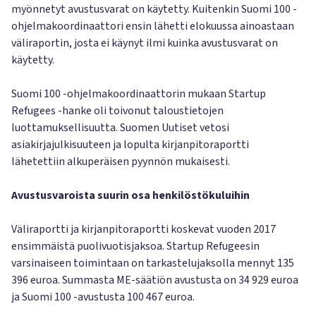
myönnetyt avustusvarat on käytetty. Kuitenkin Suomi 100 -
ohjelmakoordinaattori ensin lähetti elokuussa ainoastaan
väliraportin, josta ei käynyt ilmi kuinka avustusvarat on
käytetty.
Suomi 100 -ohjelmakoordinaattorin mukaan Startup
Refugees -hanke oli toivonut taloustietojen
luottamuksellisuutta. Suomen Uutiset vetosi
asiakirjajulkisuuteen ja lopulta kirjanpitoraportti
lähetettiin alkuperäisen pyynnön mukaisesti.
Avustusvaroista suurin osa henkilöstökuluihin
Väliraportti ja kirjanpitoraportti koskevat vuoden 2017
ensimmäistä puolivuotisjaksoa. Startup Refugeesin
varsinaiseen toimintaan on tarkastelujaksolla mennyt 135
396 euroa. Summasta ME-säätiön avustusta on 34 929 euroa
ja Suomi 100 -avustusta 100 467 euroa.