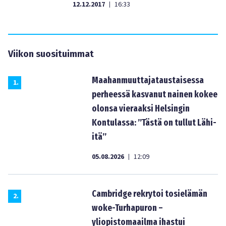
12.12.2017
16:33
|
Viikon suosituimmat
Maahanmuuttajataustaisessa
1
.
perheessä kasvanut nainen kokee
olonsa vieraaksi Helsingin
Kontulassa: ”Tästä on tullut Lähi-
itä”
05.08.2026
12:09
|
Cambridge rekrytoi tosielämän
2
.
woke-Turhapuron –
yliopistomaailma ihastui