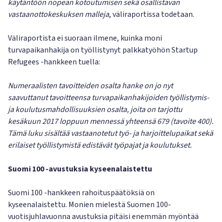
käytäntöön nopean kotoutumisen sekä osallistavan
vastaanottokeskuksen malleja
, väliraportissa todetaan.
Väliraportista ei suoraan ilmene, kuinka moni
turvapaikanhakija on työllistynyt palkkatyöhön Startup
Refugees -hankkeen tuella:
Numeraalisten tavoitteiden osalta hanke on jo nyt
saavuttanut tavoitteensa turvapaikanhakijoiden työllistymis-
ja koulutusmahdollisuuksien osalta, joita on tarjottu
kesäkuun 2017 loppuun mennessä yhteensä 679 (tavoite 400).
Tämä luku sisältää vastaanotetut työ- ja harjoittelupaikat sekä
erilaiset työllistymistä edistävät työpajat ja koulutukset.
Suomi 100 -avustuksia kyseenalaistettu
Suomi 100 -hankkeen rahoituspäätöksiä on
kyseenalaistettu. Monien mielestä Suomen 100-
vuotisjuhlavuonna avustuksia pitäisi enemmän myöntää