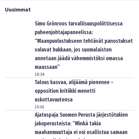
Uusimmat
Simo Grönroos turvallisuuspoliittisessa
puheenjohtajapaneelissa:
“Maanpuolustukseen tehtävät panostukset
valuvat hukkaan, jos suomalaisten
annetaan jäädä vähemmistöksi omassa
maassaan”
18:34
Talous kasvaa, alijäämä pienenee –
opposition kritiikki menetti
uskottavuutensa
15:01
Ajatuspaja Suomen Perusta järjestötukien
jakoperusteista: ”Minkä takia
maahanmuuttaja ei voi osallistua samaan