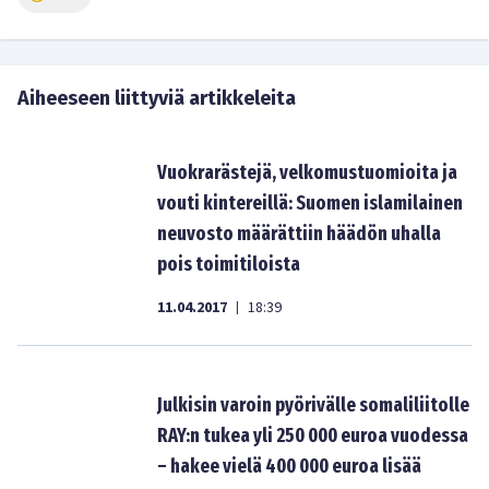
Aiheeseen liittyviä artikkeleita
Vuokrarästejä, velkomustuomioita ja
vouti kintereillä: Suomen islamilainen
neuvosto määrättiin häädön uhalla
pois toimitiloista
11.04.2017
18:39
|
Julkisin varoin pyörivälle somaliliitolle
RAY:n tukea yli 250 000 euroa vuodessa
– hakee vielä 400 000 euroa lisää