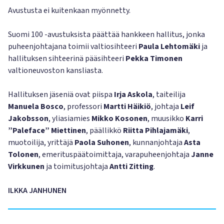
Avustusta ei kuitenkaan myönnetty.
Suomi 100 -avustuksista päättää hankkeen hallitus, jonka
puheenjohtajana toimii valtiosihteeri
Paula Lehtomäki
ja
hallituksen sihteerinä pääsihteeri
Pekka Timonen
valtioneuvoston kansliasta.
Hallituksen jäseniä ovat piispa
Irja Askola
, taiteilija
Manuela Bosco
, professori
Martti Häikiö
, johtaja
Leif
Jakobsson
, yliasiamies
Mikko Kosonen
, muusikko
Karri
”Paleface” Miettinen
, päällikkö
Riitta Pihlajamäki
,
muotoilija, yrittäjä
Paola Suhonen
, kunnanjohtaja
Asta
Tolonen
, emerituspäätoimittaja, varapuheenjohtaja
Janne
Virkkunen
ja toimitusjohtaja
Antti Zitting
.
ILKKA JANHUNEN