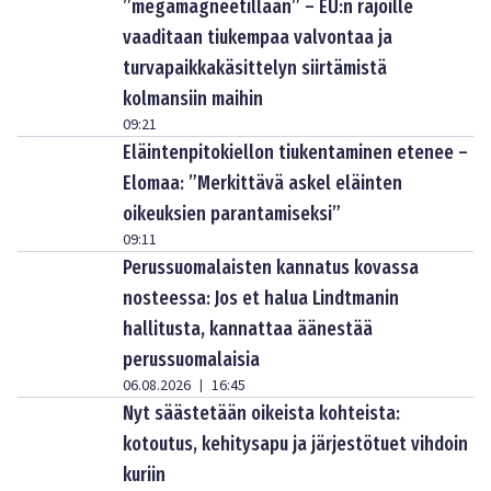
”megamagneetillaan” – EU:n rajoille
vaaditaan tiukempaa valvontaa ja
turvapaikkakäsittelyn siirtämistä
kolmansiin maihin
09:21
Eläintenpitokiellon tiukentaminen etenee –
Elomaa: ”Merkittävä askel eläinten
oikeuksien parantamiseksi”
09:11
Perussuomalaisten kannatus kovassa
nosteessa: Jos et halua Lindtmanin
hallitusta, kannattaa äänestää
perussuomalaisia
06.08.2026
16:45
|
Nyt säästetään oikeista kohteista:
kotoutus, kehitysapu ja järjestötuet vihdoin
kuriin