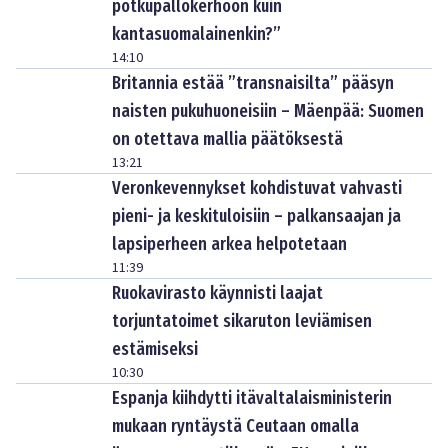
potkupallokerhoon kuin
kantasuomalainenkin?”
14:10
Britannia estää ”transnaisilta” pääsyn
naisten pukuhuoneisiin – Mäenpää: Suomen
on otettava mallia päätöksestä
13:21
Veronkevennykset kohdistuvat vahvasti
pieni- ja keskituloisiin – palkansaajan ja
lapsiperheen arkea helpotetaan
11:39
Ruokavirasto käynnisti laajat
torjuntatoimet sikaruton leviämisen
estämiseksi
10:30
Espanja kiihdytti itävaltalaisministerin
mukaan ryntäystä Ceutaan omalla