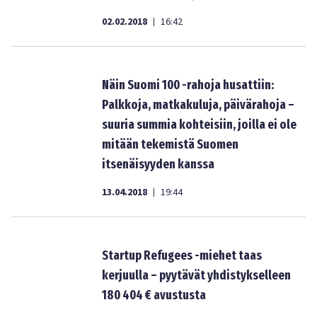
02.02.2018
16:42
|
Näin Suomi 100 -rahoja husattiin:
Palkkoja, matkakuluja, päivärahoja –
suuria summia kohteisiin, joilla ei ole
mitään tekemistä Suomen
itsenäisyyden kanssa
13.04.2018
19:44
|
Startup Refugees -miehet taas
kerjuulla – pyytävät yhdistykselleen
180 404 € avustusta