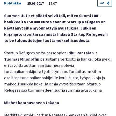
Politiikka
Jaa
25.08.2017
17:07
|
Suomen Uutiset päätti selvittää, miten Suomi 100 -
hankkeelta 150 000 euroa saanut Startup Refugees on
käyttänyt sille myönnettyjä avustuksia. Julkisen
kirjanpitoraportin saamista hidasti Startup Refugeesin
toive taloustietojen luottamuksellisuudesta.
Startup Refugees on tv-persoonien
Riku Rantalan
ja
Tuomas Milonoffin
perustama verkosto ja hanke, joka pyrkii
eri tavoilla auttamaan Suomessa olevia
turvapaikanhakijoita työllistymään. Tarkoitus on siten
osoittaa turvapaikanhakijoille koulutusta, työpaikkoja ja
mahdollisuuksia kokeilla omia yritysideoitaan. Startup
Refugees saa toiminnalleen suuria summia avustuksina.
Miehet kaarnaveneen takana
Merkittävimmät Startup Refugees -hankkeen tukijat ovat