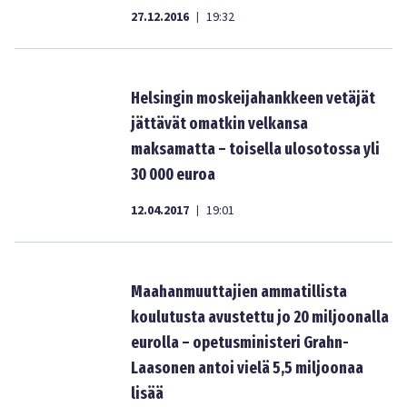
27.12.2016
19:32
|
Helsingin moskeijahankkeen vetäjät
jättävät omatkin velkansa
maksamatta – toisella ulosotossa yli
30 000 euroa
12.04.2017
19:01
|
Maahanmuuttajien ammatillista
koulutusta avustettu jo 20 miljoonalla
eurolla – opetusministeri Grahn-
Laasonen antoi vielä 5,5 miljoonaa
lisää