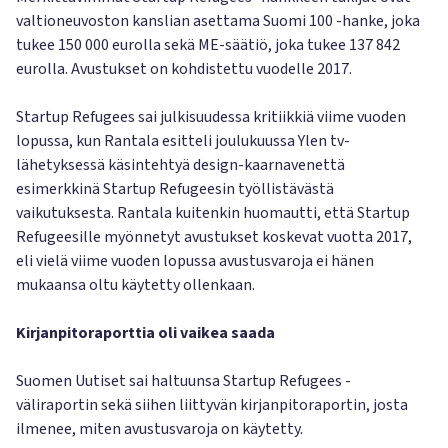
valtioneuvoston kanslian asettama Suomi 100 -hanke, joka
tukee 150 000 eurolla sekä ME-säätiö, joka tukee 137 842
eurolla. Avustukset on kohdistettu vuodelle 2017.
Startup Refugees sai julkisuudessa kritiikkiä viime vuoden
lopussa, kun Rantala esitteli joulukuussa Ylen tv-
lähetyksessä käsintehtyä design-kaarnavenettä
esimerkkinä Startup Refugeesin työllistävästä
vaikutuksesta. Rantala kuitenkin huomautti, että Startup
Refugeesille myönnetyt avustukset koskevat vuotta 2017,
eli vielä viime vuoden lopussa avustusvaroja ei hänen
mukaansa oltu käytetty ollenkaan.
Kirjanpitoraporttia oli vaikea saada
Suomen Uutiset sai haltuunsa Startup Refugees -
väliraportin sekä siihen liittyvän kirjanpitoraportin, josta
ilmenee, miten avustusvaroja on käytetty.