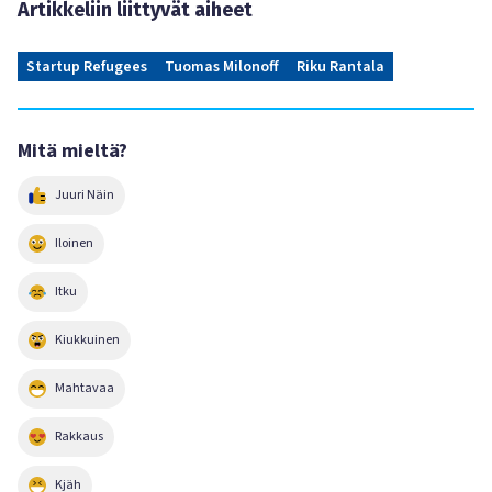
Artikkeliin liittyvät aiheet
Startup Refugees
Tuomas Milonoff
Riku Rantala
Mitä mieltä?
Juuri Näin
Iloinen
Itku
Kiukkuinen
Mahtavaa
Rakkaus
Kjäh