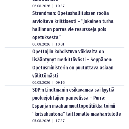
06.08.2026
10:37
|
Strandman: Opetushallituksen roolia
arvioitava kriittisesti – ”Jokainen turha
hallinnon porras vie resursseja pois
opetuksesta”
06.08.2026
10:01
|
Opettajiin kohdistuva väkivalta on
lisääntynyt merkittävästi – Seppänen:
Opetusministerin on puututtava asiaan
välittömästi
06.08.2026
09:16
|
SDP:n Lindtmanin esikuvamaa sai kyytiä
puoluejohtajien paneelissa – Purra:
Espanjan maahanmuuttopolitiikka toimii
”kutsuhuutona” laittomalle maahantulolle
05.08.2026
17:37
|