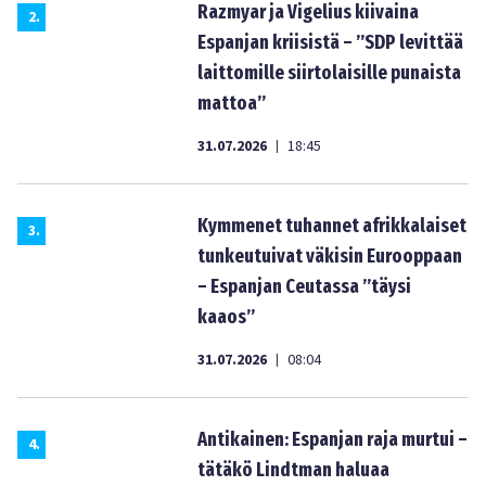
Razmyar ja Vigelius kiivaina
2
.
Espanjan kriisistä – ”SDP levittää
laittomille siirtolaisille punaista
mattoa”
31.07.2026
18:45
|
Kymmenet tuhannet afrikkalaiset
3
.
tunkeutuivat väkisin Eurooppaan
– Espanjan Ceutassa ”täysi
kaaos”
31.07.2026
08:04
|
Antikainen: Espanjan raja murtui –
4
.
tätäkö Lindtman haluaa