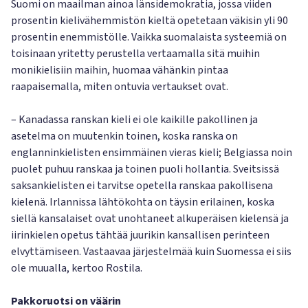
Suomi on maailman ainoa länsidemokratia, jossa viiden
prosentin kielivähemmistön kieltä opetetaan väkisin yli 90
prosentin enemmistölle. Vaikka suomalaista systeemiä on
toisinaan yritetty perustella vertaamalla sitä muihin
monikielisiin maihin, huomaa vähänkin pintaa
raapaisemalla, miten ontuvia vertaukset ovat.
– Kanadassa ranskan kieli ei ole kaikille pakollinen ja
asetelma on muutenkin toinen, koska ranska on
englanninkielisten ensimmäinen vieras kieli; Belgiassa noin
puolet puhuu ranskaa ja toinen puoli hollantia. Sveitsissä
saksankielisten ei tarvitse opetella ranskaa pakollisena
kielenä. Irlannissa lähtökohta on täysin erilainen, koska
siellä kansalaiset ovat unohtaneet alkuperäisen kielensä ja
iirinkielen opetus tähtää juurikin kansallisen perinteen
elvyttämiseen. Vastaavaa järjestelmää kuin Suomessa ei siis
ole muualla, kertoo Rostila.
Pakkoruotsi on väärin