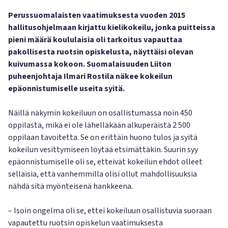
Perussuomalaisten vaatimuksesta vuoden 2015
hallitusohjelmaan kirjattu kielikokeilu, jonka puitteissa
pieni määrä koululaisia oli tarkoitus vapauttaa
pakollisesta ruotsin opiskelusta, näyttäisi olevan
kuivumassa kokoon. Suomalaisuuden Liiton
puheenjohtaja Ilmari Rostila näkee kokeilun
epäonnistumiselle useita syitä.
Näillä näkymin kokeiluun on osallistumassa noin 450
oppilasta, mikä ei ole lähelläkään alkuperäistä 2 500
oppilaan tavoitetta. Se on erittäin huono tulos ja syitä
kokeilun vesittymiseen löytää etsimättäkin. Suurin syy
epäonnistumiselle oli se, etteivät kokeilun ehdot olleet
sellaisia, että vanhemmilla olisi ollut mahdollisuuksia
nähdä sitä myönteisenä hankkeena.
– Isoin ongelma oli se, ettei kokeiluun osallistuvia suoraan
vapautettu ruotsin opiskelun vaatimuksesta