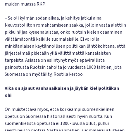
muiden muassa RKP.
– Se oli kylmän sodan aikaa, ja kehitys jatkui aina
Neuvostoliiton romahtamiseen saakka, jolloin vasta alettiin
pikku hiljaa kyseenalaistaa, onko ruotsin kielen osaaminen
välttämätöntä kaikille suomalaisille. Ei voi olla
minkäänlaisen käytännöllisen politiikan lähtökohtana, että
järjestelmää pidetään yllä välittämättä kansalaisten
tarpeista. Asiassa on esiintynyt myös epävirallista
painostusta Ruotsin taholta jo vuodesta 1968 lähtien, jota
Suomessa on myötäilty, Rostila kertoo.
Aika on ajanut vanhanaikaisen ja jäykän kielipolitiikan
ohi
On muistettava myös, että korkeampi suomenkielinen
opetus on Suomessa historiallisesti hyvin nuorta. Kun
suomenkielistä opetusta ei 1800-luvulla ollut, puhui
sivistyneistö ruotsia. Vasta vähitellen, suomalaisuusliikkeen