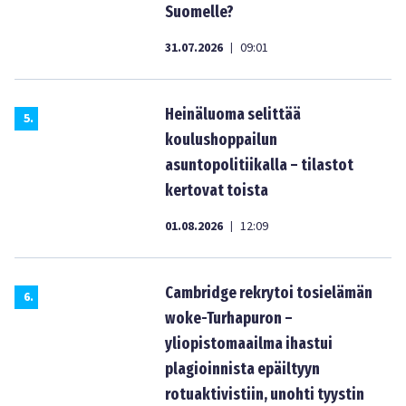
Suomelle?
31.07.2026
09:01
|
Heinäluoma selittää
5
.
koulushoppailun
asuntopolitiikalla – tilastot
kertovat toista
01.08.2026
12:09
|
Cambridge rekrytoi tosielämän
6
.
woke-Turhapuron –
yliopistomaailma ihastui
plagioinnista epäiltyyn
rotuaktivistiin, unohti tyystin