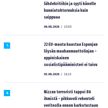
lähdekritiikin ja syyti hänelle
kunniatohtoruuksia kuin
saippuaa
06.08.2026
10:50
|
22 EU-maata haastaa Espanjan
7
.
löysän maahanmuuttolinjan –
uppiniskainen
sosialistipääministeri ei taivu
03.08.2026
16:15
|
Nizzan terroristi tappoi 86
8
.
ihmistä – pikkuveli rehenteli
veriteolla ennen karkotustaan