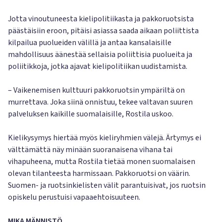
Jotta vinoutuneesta kielipolitiikasta ja pakkoruotsista
päästäisiin eroon, pitäisi asiassa saada aikaan poliittista
kilpailua puolueiden välillä ja antaa kansalaisille
mahdollisuus äänestää sellaisia poliittisia puolueita ja
poliitikkoja, jotka ajavat kielipolitiikan uudistamista.
– Vaikenemisen kulttuuri pakkoruotsin ympäriltä on
murrettava. Joka siinä onnistuu, tekee valtavan suuren
palveluksen kaikille suomalaisille, Rostila uskoo.
Kielikysymys hiertää myös kieliryhmien välejä. Ärtymys ei
välttämättä näy minään suoranaisena vihana tai
vihapuheena, mutta Rostila tietää monen suomalaisen
olevan tilanteesta harmissaan. Pakkoruotsi on väärin.
Suomen- ja ruotsinkielisten välit parantuisivat, jos ruotsin
opiskelu perustuisi vapaaehtoisuuteen.
MIKA MÄNNISTÖ