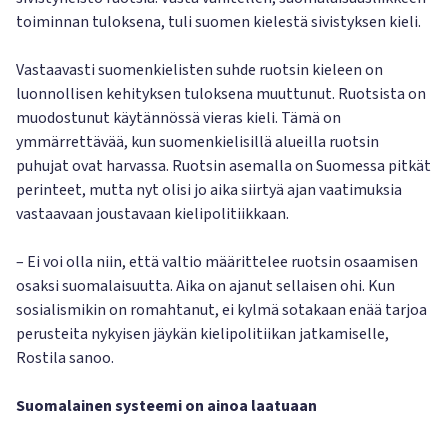
toiminnan tuloksena, tuli suomen kielestä sivistyksen kieli.
Vastaavasti suomenkielisten suhde ruotsin kieleen on
luonnollisen kehityksen tuloksena muuttunut. Ruotsista on
muodostunut käytännössä vieras kieli. Tämä on
ymmärrettävää, kun suomenkielisillä alueilla ruotsin
puhujat ovat harvassa. Ruotsin asemalla on Suomessa pitkät
perinteet, mutta nyt olisi jo aika siirtyä ajan vaatimuksia
vastaavaan joustavaan kielipolitiikkaan.
– Ei voi olla niin, että valtio määrittelee ruotsin osaamisen
osaksi suomalaisuutta. Aika on ajanut sellaisen ohi. Kun
sosialismikin on romahtanut, ei kylmä sotakaan enää tarjoa
perusteita nykyisen jäykän kielipolitiikan jatkamiselle,
Rostila sanoo.
Suomalainen systeemi on ainoa laatuaan