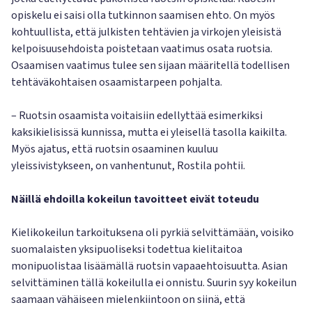
opiskelu ei saisi olla tutkinnon saamisen ehto. On myös
kohtuullista, että julkisten tehtävien ja virkojen yleisistä
kelpoisuusehdoista poistetaan vaatimus osata ruotsia.
Osaamisen vaatimus tulee sen sijaan määritellä todellisen
tehtäväkohtaisen osaamistarpeen pohjalta.
– Ruotsin osaamista voitaisiin edellyttää esimerkiksi
kaksikielisissä kunnissa, mutta ei yleisellä tasolla kaikilta.
Myös ajatus, että ruotsin osaaminen kuuluu
yleissivistykseen, on vanhentunut, Rostila pohtii.
Näillä ehdoilla kokeilun tavoitteet eivät toteudu
Kielikokeilun tarkoituksena oli pyrkiä selvittämään, voisiko
suomalaisten yksipuoliseksi todettua kielitaitoa
monipuolistaa lisäämällä ruotsin vapaaehtoisuutta. Asian
selvittäminen tällä kokeilulla ei onnistu. Suurin syy kokeilun
saamaan vähäiseen mielenkiintoon on siinä, että