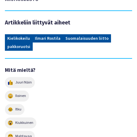
Artikkeliin liittyvät aiheet
Kielikokeilu
Ilmari Rostila
Suomalaisuuden liitto
pakkoruotsi
Mitä mieltä?
Juuri Näin
Iloinen
Itku
Kiukkuinen
Mahtavaa