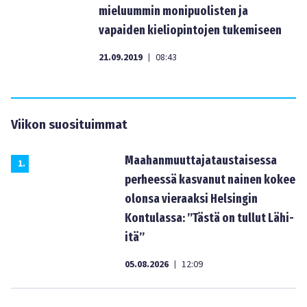
mieluummin monipuolisten ja
vapaiden kieliopintojen tukemiseen
21.09.2019
08:43
|
Viikon suosituimmat
Maahanmuuttajataustaisessa
1
.
perheessä kasvanut nainen kokee
olonsa vieraaksi Helsingin
Kontulassa: ”Tästä on tullut Lähi-
itä”
05.08.2026
12:09
|