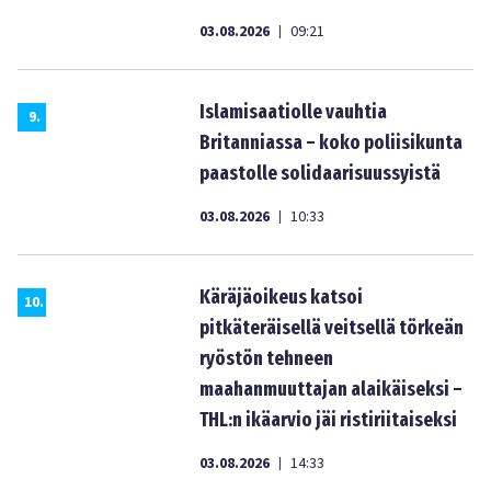
03.08.2026
09:21
|
Islamisaatiolle vauhtia
9
.
Britanniassa – koko poliisikunta
paastolle solidaarisuussyistä
03.08.2026
10:33
|
Käräjäoikeus katsoi
10
.
pitkäteräisellä veitsellä törkeän
ryöstön tehneen
maahanmuuttajan alaikäiseksi –
THL:n ikäarvio jäi ristiriitaiseksi
03.08.2026
14:33
|