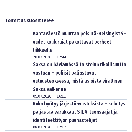
Toimitus suosittelee
Kantaväestö muuttaa pois Itä-Helsingistä –
uudet koulurajat pakottavat perheet
liikkeelle
28.07.2026
12:44
|
Saksa on häviämässä taistelun rikollisuutta
vastaan – poliisit paljastavat
uutuusteoksessa, mistä asioista virallinen
Saksa vaikenee
09.07.2026
16:11
|
Kuka hyötyy järjestöavustuksista – selvitys
paljastaa varakkaat STEA-tuensaajat ja
identiteettityön puuhastelijat
08.07.2026
12:17
|