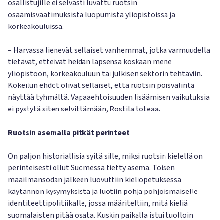
osallistujille ei selvästi luvattu ruotsin
osaamisvaatimuksista luopumista yliopistoissa ja
korkeakouluissa.
– Harvassa lienevät sellaiset vanhemmat, jotka varmuudella
tietävät, etteivät heidän lapsensa koskaan mene
yliopistoon, korkeakouluun tai julkisen sektorin tehtäviin.
Kokeilun ehdot olivat sellaiset, että ruotsin poisvalinta
näyttää tyhmältä. Vapaaehtoisuuden lisäämisen vaikutuksia
ei pystytä siten selvittämään, Rostila toteaa.
Ruotsin asemalla pitkät perinteet
On paljon historiallisia syitä sille, miksi ruotsin kielellä on
perinteisesti ollut Suomessa tietty asema. Toisen
maailmansodan jälkeen luovuttiin kieliopetuksessa
käytännön kysymyksistä ja luotiin pohja pohjoismaiselle
identiteettipolitiikalle, jossa määriteltiin, mitä kieliä
suomalaisten pitää osata. Kuskin paikalla istui tuolloin