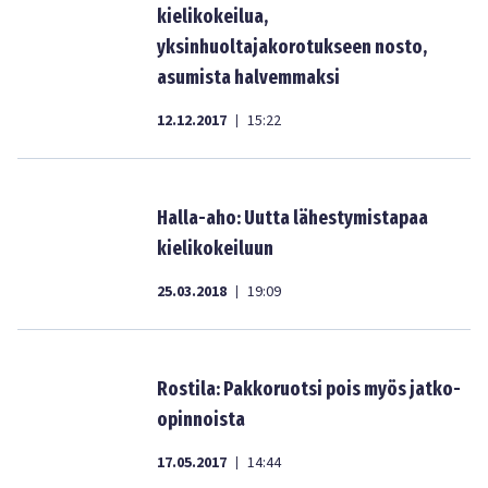
kielikokeilua,
yksinhuoltajakorotukseen nosto,
asumista halvemmaksi
12.12.2017
15:22
|
Halla-aho: Uutta lähestymistapaa
kielikokeiluun
25.03.2018
19:09
|
Rostila: Pakkoruotsi pois myös jatko-
opinnoista
17.05.2017
14:44
|