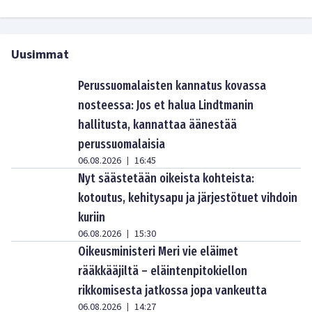
Uusimmat
Perussuomalaisten kannatus kovassa
nosteessa: Jos et halua Lindtmanin
hallitusta, kannattaa äänestää
perussuomalaisia
06.08.2026
16:45
|
Nyt säästetään oikeista kohteista:
kotoutus, kehitysapu ja järjestötuet vihdoin
kuriin
06.08.2026
15:30
|
Oikeusministeri Meri vie eläimet
rääkkääjiltä – eläintenpitokiellon
rikkomisesta jatkossa jopa vankeutta
06.08.2026
14:27
|