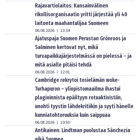
Rajavartiolaitos: Kansainvälinen
rikollisorganisaatio yritti järjestää yli 40
laitonta maahantulijaa Suomeen
06.08.2026
13:34
|
Ajatuspaja Suomen Perustan Grönroos ja
Salminen kertovat nyt, mikä
turvapaikkajärjestelmässä on pielessä – ja
mitä asialle pitäisi tehdä
06.08.2026
12:01
|
Cambridge rekrytoi tosielämän woke-
Turhapuron – yliopistomaailma ihastui
plagioinnista epäiltyyn rotuaktivistiin,
unohti tyystin lähdekritiikin ja syyti hänelle
kunniatohtoruuksia kuin saippuaa
06.08.2026
10:50
|
Antikainen: Lindtman puolustaa Sánchezia
eikä Suomea