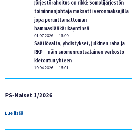
Järjestörahoitus on rikki: Somalijärjestön
toiminnanjohtaja maksatti veronmaksajilla
jopa peruuttamattoman
hammaslääkärikäyntinsä
01.07.2026
15:00
|
Säätiövalta, yhdistykset, julkinen raha ja
RKP – näin suomenruotsalainen verkosto
kietoutuu yhteen
10.04.2026
15:01
|
PS-Naiset 1/2026
Lue lisää