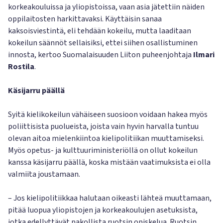
korkeakouluissa ja yliopistoissa, vaan asia jätettiin näiden
oppilaitosten harkittavaksi. Käyttäisin sanaa
kaksoisviestintä, eli tehdään kokeilu, mutta laaditaan
kokeilun säännöt sellaisiksi, ettei siihen osallistuminen
innosta, kertoo Suomalaisuuden Liiton puheenjohtaja
Ilmari
Rostila
.
Käsijarru päällä
Syitä kielikokeilun vähäiseen suosioon voidaan hakea myös
poliittisista puolueista, joista vain hyvin harvalla tuntuu
olevan aitoa mielenkiintoa kielipolitiikan muuttamiseksi.
Myös opetus- ja kulttuuriministeriöllä on ollut kokeilun
kanssa käsijarru päällä, koska mistään vaatimuksista ei olla
valmiita joustamaan.
– Jos kielipolitiikkaa halutaan oikeasti lähteä muuttamaan,
pitää luopua yliopistojen ja korkeakoulujen asetuksista,
jotka edellyttävät pakollista ruotsin opiskelua. Ruotsin