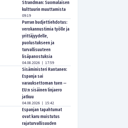
Strandman: Suomalaisen
kulttuurin muuttamista
09:19
Purran budjettiehdotus:
verokannustimia työlle ja
yrittäjyydelle,
puolustukseen ja
turvallisuuteen
lisäpanostuksia
04.08.2026
17:59
|
Sisäministeri Rantanen:
Espanja sai
varauksettoman tuen —
EU:n sisäinen linjaero
jatkuu
04.08.2026
15:42
|
Espanjan tapahtumat
ovat karu muistutus
rajaturvallisuuden