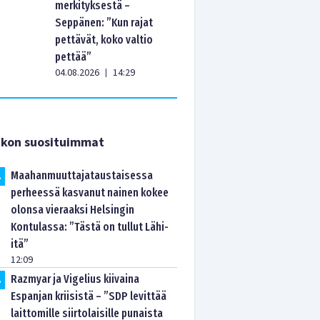
merkityksestä –
Seppänen: ”Kun rajat
pettävät, koko valtio
pettää”
04.08.2026
14:29
|
ikon suosituimmat
Maahanmuuttajataustaisessa
.
perheessä kasvanut nainen kokee
olonsa vieraaksi Helsingin
Kontulassa: ”Tästä on tullut Lähi-
itä”
12:09
Razmyar ja Vigelius kiivaina
.
Espanjan kriisistä – ”SDP levittää
laittomille siirtolaisille punaista