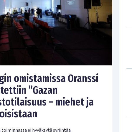
gin omistamissa Oranssi
estettiin ”Gazan
totilaisuus – miehet ja
toisistaan
 toiminnassa ei hyväksytä syrjintää.