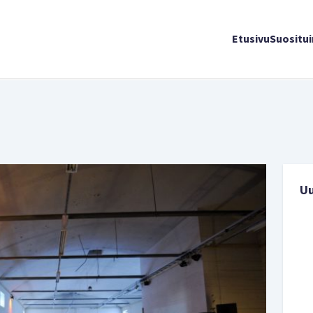
Etusivu
Suositu
U