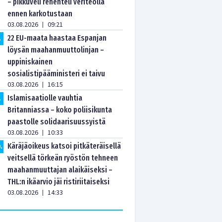
– pikkuveli rehenteli veriteolla
ennen karkotustaan
03.08.2026
09:21
|
22 EU-maata haastaa Espanjan
.
löysän maahanmuuttolinjan –
uppiniskainen
sosialistipääministeri ei taivu
03.08.2026
16:15
|
Islamisaatiolle vauhtia
.
Britanniassa – koko poliisikunta
paastolle solidaarisuussyistä
03.08.2026
10:33
|
Käräjäoikeus katsoi pitkäteräisellä
0
.
veitsellä törkeän ryöstön tehneen
maahanmuuttajan alaikäiseksi –
THL:n ikäarvio jäi ristiriitaiseksi
03.08.2026
14:33
|