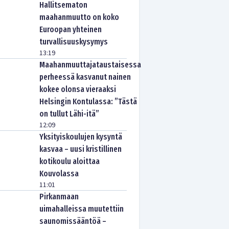
Hallitsematon
maahanmuutto on koko
Euroopan yhteinen
turvallisuuskysymys
13:19
Maahanmuuttajataustaisessa
perheessä kasvanut nainen
kokee olonsa vieraaksi
Helsingin Kontulassa: ”Tästä
on tullut Lähi-itä”
12:09
Yksityiskoulujen kysyntä
kasvaa – uusi kristillinen
kotikoulu aloittaa
Kouvolassa
11:01
Pirkanmaan
uimahalleissa muutettiin
saunomissääntöä –