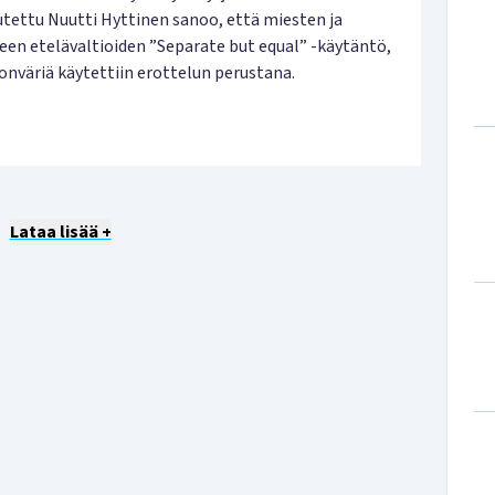
ettu Nuutti Hyttinen sanoo, että miesten ja
eleen etelävaltioiden ”Separate but equal” -käytäntö,
onväriä käytettiin erottelun perustana.
Lataa lisää +