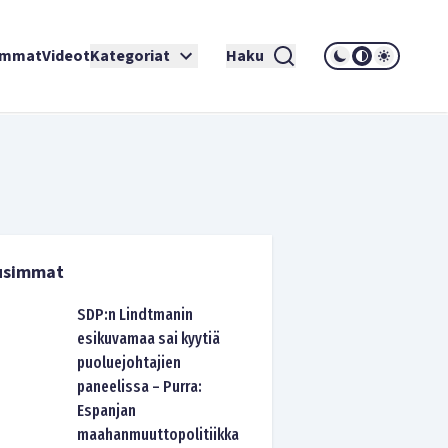
immat
Videot
Kategoriat
Haku
usimmat
SDP:n Lindtmanin
esikuvamaa sai kyytiä
puoluejohtajien
paneelissa – Purra:
Espanjan
maahanmuuttopolitiikka