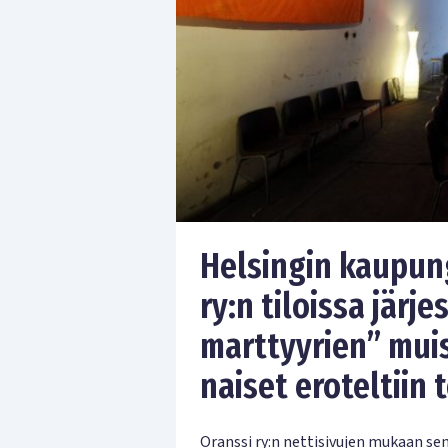
Helsingin kaupun
ry:n tiloissa järj
marttyyrien” muis
naiset eroteltiin 
Oranssi ry:n nettisivujen mukaan sen