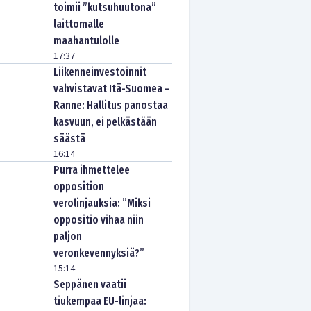
toimii ”kutsuhuutona”
laittomalle
maahantulolle
17:37
Liikenneinvestoinnit
vahvistavat Itä-Suomea –
Ranne: Hallitus panostaa
kasvuun, ei pelkästään
säästä
16:14
Purra ihmettelee
opposition
verolinjauksia: ”Miksi
oppositio vihaa niin
paljon
veronkevennyksiä?”
15:14
Seppänen vaatii
tiukempaa EU-linjaa: