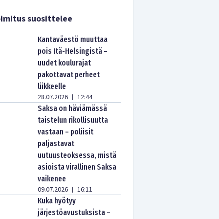
imitus suosittelee
Kantaväestö muuttaa
pois Itä-Helsingistä –
uudet koulurajat
pakottavat perheet
liikkeelle
28.07.2026
12:44
|
Saksa on häviämässä
taistelun rikollisuutta
vastaan – poliisit
paljastavat
uutuusteoksessa, mistä
asioista virallinen Saksa
vaikenee
09.07.2026
16:11
|
Kuka hyötyy
järjestöavustuksista –