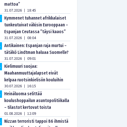
mattoa”
31.07.2026
18:45
|
Kymmenet tuhannet afrikkalaiset
.
tunkeutuivat väkisin Eurooppaan –
Espanjan Ceutassa ”täysi kaaos”
31.07.2026
08:04
|
Antikainen: Espanjan raja murtui –
.
tätäkö Lindtman haluaa Suomelle?
31.07.2026
09:01
|
Kielimuuri suojaa:
.
Maahanmuuttajalapset eivät
kelpaa ruotsinkielisiin kouluihin
30.07.2026
16:15
|
Heinäluoma selittää
.
koulushoppailun asuntopolitiikalla
– tilastot kertovat toista
01.08.2026
12:09
|
Nizzan terroristi tappoi 86 ihmistä
.