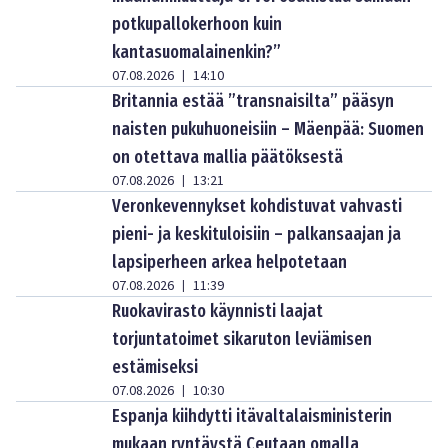
potkupallokerhoon kuin
kantasuomalainenkin?”
07.08.2026
14:10
|
Britannia estää ”transnaisilta” pääsyn
naisten pukuhuoneisiin – Mäenpää: Suomen
on otettava mallia päätöksestä
07.08.2026
13:21
|
Veronkevennykset kohdistuvat vahvasti
pieni- ja keskituloisiin – palkansaajan ja
lapsiperheen arkea helpotetaan
07.08.2026
11:39
|
Ruokavirasto käynnisti laajat
torjuntatoimet sikaruton leviämisen
estämiseksi
07.08.2026
10:30
|
Espanja kiihdytti itävaltalaisministerin
mukaan ryntäystä Ceutaan omalla