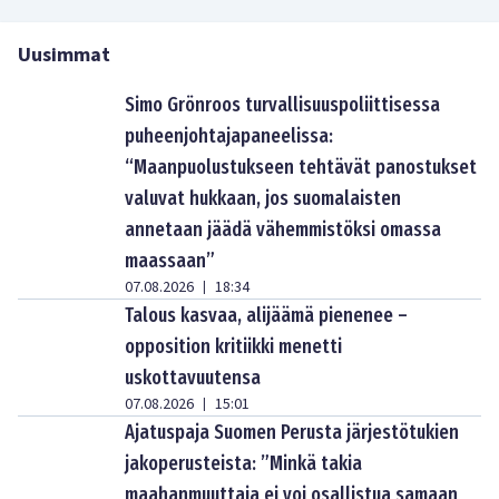
Uusimmat
Simo Grönroos turvallisuuspoliittisessa
puheenjohtajapaneelissa:
“Maanpuolustukseen tehtävät panostukset
valuvat hukkaan, jos suomalaisten
annetaan jäädä vähemmistöksi omassa
maassaan”
07.08.2026
18:34
|
Talous kasvaa, alijäämä pienenee –
opposition kritiikki menetti
uskottavuutensa
07.08.2026
15:01
|
Ajatuspaja Suomen Perusta järjestötukien
jakoperusteista: ”Minkä takia
maahanmuuttaja ei voi osallistua samaan