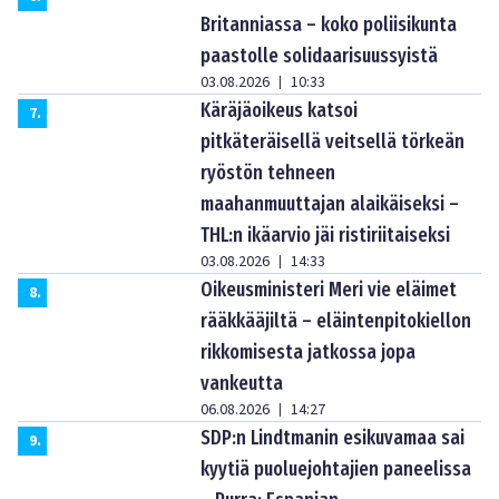
Britanniassa – koko poliisikunta
paastolle solidaarisuussyistä
03.08.2026
10:33
|
Käräjäoikeus katsoi
7
.
pitkäteräisellä veitsellä törkeän
ryöstön tehneen
maahanmuuttajan alaikäiseksi –
THL:n ikäarvio jäi ristiriitaiseksi
03.08.2026
14:33
|
Oikeusministeri Meri vie eläimet
8
.
rääkkääjiltä – eläintenpitokiellon
rikkomisesta jatkossa jopa
vankeutta
06.08.2026
14:27
|
SDP:n Lindtmanin esikuvamaa sai
9
.
kyytiä puoluejohtajien paneelissa