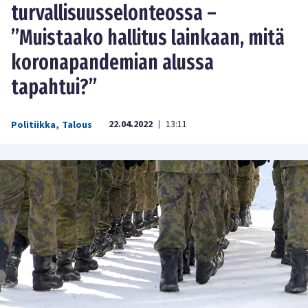
turvallisuusselonteossa –
”Muistaako hallitus lainkaan, mitä
koronapandemian alussa
tapahtui?”
22.04.2022
13:11
Politiikka
,
Talous
|