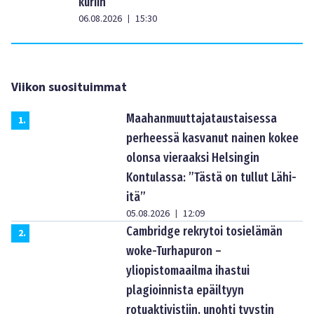
kuriin
06.08.2026
15:30
|
Viikon suosituimmat
Maahanmuuttajataustaisessa
1
.
perheessä kasvanut nainen kokee
olonsa vieraaksi Helsingin
Kontulassa: ”Tästä on tullut Lähi-
itä”
05.08.2026
12:09
|
Cambridge rekrytoi tosielämän
2
.
woke-Turhapuron –
yliopistomaailma ihastui
plagioinnista epäiltyyn
rotuaktivistiin, unohti tyystin