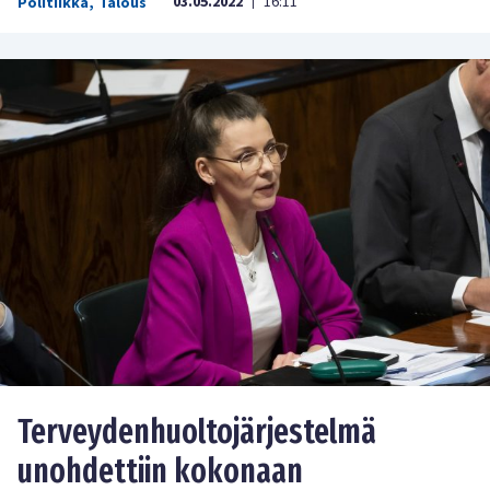
03.05.2022
16:11
Politiikka
,
Talous
|
Terveydenhuoltojärjestelmä
unohdettiin kokonaan