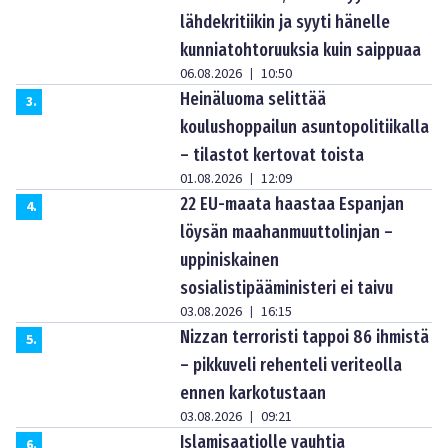
lähdekritiikin ja syyti hänelle
kunniatohtoruuksia kuin saippuaa
06.08.2026
10:50
|
Heinäluoma selittää
3
.
koulushoppailun asuntopolitiikalla
– tilastot kertovat toista
01.08.2026
12:09
|
22 EU-maata haastaa Espanjan
4
.
löysän maahanmuuttolinjan –
uppiniskainen
sosialistipääministeri ei taivu
03.08.2026
16:15
|
Nizzan terroristi tappoi 86 ihmistä
5
.
– pikkuveli rehenteli veriteolla
ennen karkotustaan
03.08.2026
09:21
|
Islamisaatiolle vauhtia
6
.