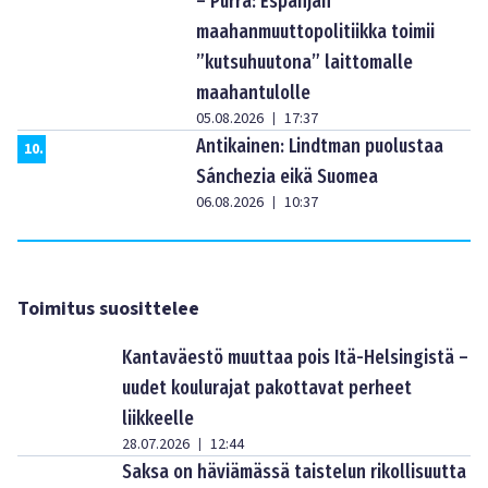
– Purra: Espanjan
maahanmuuttopolitiikka toimii
”kutsuhuutona” laittomalle
maahantulolle
05.08.2026
17:37
|
Antikainen: Lindtman puolustaa
10
.
Sánchezia eikä Suomea
06.08.2026
10:37
|
Toimitus suosittelee
Kantaväestö muuttaa pois Itä-Helsingistä –
uudet koulurajat pakottavat perheet
liikkeelle
28.07.2026
12:44
|
Saksa on häviämässä taistelun rikollisuutta