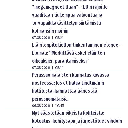
”megamagneetillaan” – EU:n rajoille
vaaditaan tiukempaa valvontaa ja
turvapaikkakäsittelyn siirtämistä
kolmansiin maihin
07.08.2026
09:21
|
Eläintenpitokiellon tiukentaminen etenee –
Elomaa: ”Merkittävä askel eläinten
oikeuksien parantamiseksi”
07.08.2026
09:11
|
Perussuomalaisten kannatus kovassa
nosteessa: Jos et halua Lindtmanin
hallitusta, kannattaa äänestää
perussuomalaisia
06.08.2026
16:45
|
Nyt säästetään oikeista kohteista:
kotoutus, kehitysapu ja järjestötuet vihdoin