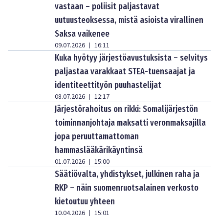
vastaan – poliisit paljastavat
uutuusteoksessa, mistä asioista virallinen
Saksa vaikenee
09.07.2026
16:11
|
Kuka hyötyy järjestöavustuksista – selvitys
paljastaa varakkaat STEA-tuensaajat ja
identiteettityön puuhastelijat
08.07.2026
12:17
|
Järjestörahoitus on rikki: Somalijärjestön
toiminnanjohtaja maksatti veronmaksajilla
jopa peruuttamattoman
hammaslääkärikäyntinsä
01.07.2026
15:00
|
Säätiövalta, yhdistykset, julkinen raha ja
RKP – näin suomenruotsalainen verkosto
kietoutuu yhteen
10.04.2026
15:01
|