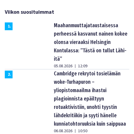
Viikon suosituimmat
Maahanmuuttajataustaisessa
1
.
perheessä kasvanut nainen kokee
olonsa vieraaksi Helsingin
Kontulassa: ”Tästä on tullut Lähi-
itä”
05.08.2026
12:09
|
Cambridge rekrytoi tosielämän
2
.
woke-Turhapuron –
yliopistomaailma ihastui
plagioinnista epäiltyyn
rotuaktivistiin, unohti tyystin
lähdekritiikin ja syyti hänelle
kunniatohtoruuksia kuin saippuaa
06.08.2026
10:50
|