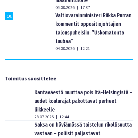
maahantulolle
05.08.2026
17:37
|
Valtiovarainministeri Riikka Purran
10
.
kommentit oppositiojohtajien
talouspuheisiin: ”Uskomatonta
tuubaa”
04.08.2026
12:21
|
Toimitus suosittelee
Kantaväestö muuttaa pois Itä-Helsingistä –
uudet koulurajat pakottavat perheet
liikkeelle
28.07.2026
12:44
|
Saksa on häviämässä taistelun rikollisuutta
vastaan – poliisit paljastavat