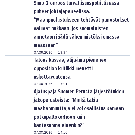
Simo Grönroos turvallisuuspoliittisessa
puheenjohtajapaneelissa:
“Maanpuolustukseen tehtävät panostukset
valuvat hukkaan, jos suomalaisten
annetaan jäädä vähemmistöksi omassa
maassaan”
07.08.2026
18:34
|
Talous kasvaa, alijäämä pienenee –
opposition kritiikki menetti
uskottavuutensa
07.08.2026
15:01
|
Ajatuspaja Suomen Perusta järjestötukien
jakoperusteista: ”Minkä takia
maahanmuuttaja ei voi osallistua samaan
potkupallokerhoon kuin
kantasuomalainenkin?”
07.08.2026
14:10
|