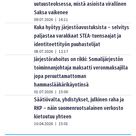
uutuusteoksessa, mistä asioista virallinen
Saksa vaikenee
09.07.2026
16:11
|
Kuka hyötyy järjestöavustuksista – selvitys
paljastaa varakkaat STEA-tuensaajat ja
identiteettityön puuhastelijat
08.07.2026
12:17
|
Järjestörahoitus on rikki: Somalijärjestön
toiminnanjohtaja maksatti veronmaksajilla
jopa peruuttamattoman
hammaslääkärikäyntinsä
01.07.2026
15:00
|
Säätiövalta, yhdistykset, julkinen raha ja
RKP – näin suomenruotsalainen verkosto
kietoutuu yhteen
10.04.2026
15:01
|