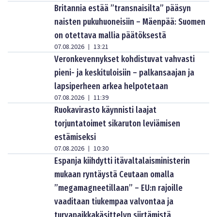
Britannia estää ”transnaisilta” pääsyn
naisten pukuhuoneisiin – Mäenpää: Suomen
on otettava mallia päätöksestä
07.08.2026
13:21
|
Veronkevennykset kohdistuvat vahvasti
pieni- ja keskituloisiin – palkansaajan ja
lapsiperheen arkea helpotetaan
07.08.2026
11:39
|
Ruokavirasto käynnisti laajat
torjuntatoimet sikaruton leviämisen
estämiseksi
07.08.2026
10:30
|
Espanja kiihdytti itävaltalaisministerin
mukaan ryntäystä Ceutaan omalla
”megamagneetillaan” – EU:n rajoille
vaaditaan tiukempaa valvontaa ja
turvapaikkakäsittelyn siirtämistä