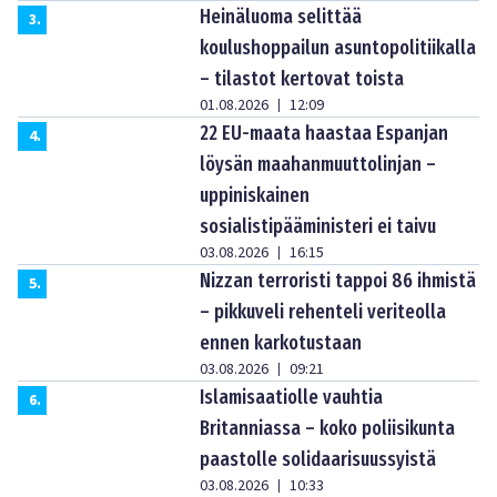
Heinäluoma selittää
3
.
koulushoppailun asuntopolitiikalla
– tilastot kertovat toista
01.08.2026
12:09
|
22 EU-maata haastaa Espanjan
4
.
löysän maahanmuuttolinjan –
uppiniskainen
sosialistipääministeri ei taivu
03.08.2026
16:15
|
Nizzan terroristi tappoi 86 ihmistä
5
.
– pikkuveli rehenteli veriteolla
ennen karkotustaan
03.08.2026
09:21
|
Islamisaatiolle vauhtia
6
.
Britanniassa – koko poliisikunta
paastolle solidaarisuussyistä
03.08.2026
10:33
|