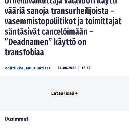
Urheiluvaikuttaja Valavuori käytti
vääriä sanoja transurheilijoista –
vasemmistopoliitikot ja toimittajat
säntäsivät cancelöimään –
”Deadnamen” käyttö on
transfobiaa
11.08.2021
15:17
Politiikka
,
Muut uutiset
|
Lataa lisää +
Uusimmat