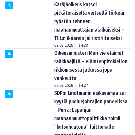
Käräjäoikeus katsoi
7
.
pitkäteräisellä veitsellä törkeän
ryöstön tehneen
maahanmuuttajan alaikäiseksi –
THL:n ikäarvio jäi ristiriitaiseksi
03.08.2026
14:33
|
Oikeusministeri Meri vie eläimet
8
.
rääkkääjiltä – eläintenpitokiellon
rikkomisesta jatkossa jopa
vankeutta
06.08.2026
14:27
|
SDP:n Lindtmanin esikuvamaa sai
9
.
kyytiä puoluejohtajien paneelissa
– Purra: Espanjan
maahanmuuttopolitiikka toimii
”kutsuhuutona” laittomalle