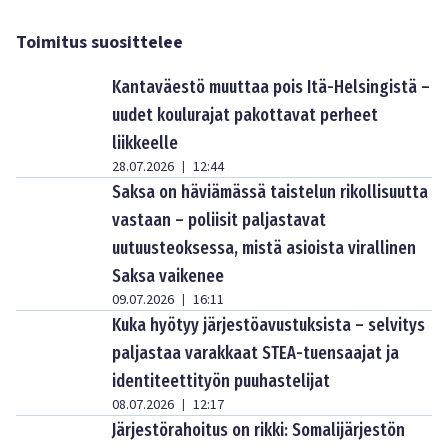
Toimitus suosittelee
Kantaväestö muuttaa pois Itä-Helsingistä –
uudet koulurajat pakottavat perheet
liikkeelle
28.07.2026
12:44
|
Saksa on häviämässä taistelun rikollisuutta
vastaan – poliisit paljastavat
uutuusteoksessa, mistä asioista virallinen
Saksa vaikenee
09.07.2026
16:11
|
Kuka hyötyy järjestöavustuksista – selvitys
paljastaa varakkaat STEA-tuensaajat ja
identiteettityön puuhastelijat
08.07.2026
12:17
|
Järjestörahoitus on rikki: Somalijärjestön