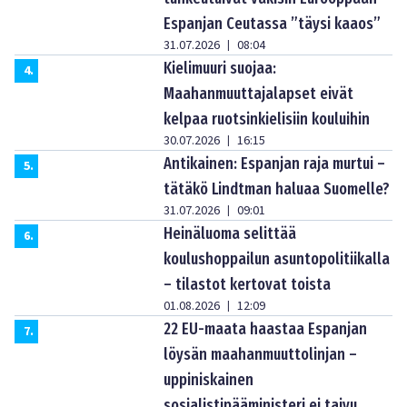
Espanjan Ceutassa ”täysi kaaos”
31.07.2026
08:04
|
Kielimuuri suojaa:
4
.
Maahanmuuttajalapset eivät
kelpaa ruotsinkielisiin kouluihin
30.07.2026
16:15
|
Antikainen: Espanjan raja murtui –
5
.
tätäkö Lindtman haluaa Suomelle?
31.07.2026
09:01
|
Heinäluoma selittää
6
.
koulushoppailun asuntopolitiikalla
– tilastot kertovat toista
01.08.2026
12:09
|
22 EU-maata haastaa Espanjan
7
.
löysän maahanmuuttolinjan –
uppiniskainen
sosialistipääministeri ei taivu