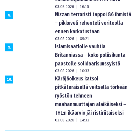
03.08.2026
16:15
|
Nizzan terroristi tappoi 86 ihmistä
8
.
– pikkuveli rehenteli veriteolla
ennen karkotustaan
03.08.2026
09:21
|
Islamisaatiolle vauhtia
9
.
Britanniassa – koko poliisikunta
paastolle solidaarisuussyistä
03.08.2026
10:33
|
Käräjäoikeus katsoi
10
.
pitkäteräisellä veitsellä törkeän
ryöstön tehneen
maahanmuuttajan alaikäiseksi –
THL:n ikäarvio jäi ristiriitaiseksi
03.08.2026
14:33
|