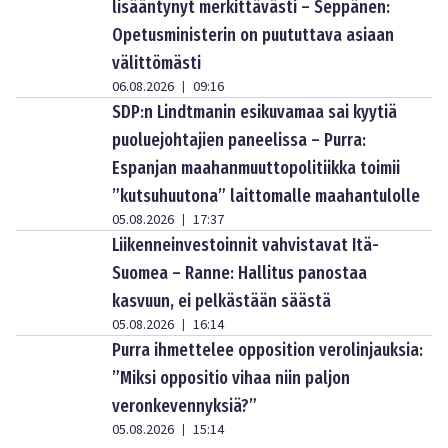
lisääntynyt merkittävästi – Seppänen:
Opetusministerin on puututtava asiaan
välittömästi
06.08.2026
09:16
|
SDP:n Lindtmanin esikuvamaa sai kyytiä
puoluejohtajien paneelissa – Purra:
Espanjan maahanmuuttopolitiikka toimii
”kutsuhuutona” laittomalle maahantulolle
05.08.2026
17:37
|
Liikenneinvestoinnit vahvistavat Itä-
Suomea – Ranne: Hallitus panostaa
kasvuun, ei pelkästään säästä
05.08.2026
16:14
|
Purra ihmettelee opposition verolinjauksia:
”Miksi oppositio vihaa niin paljon
veronkevennyksiä?”
05.08.2026
15:14
|