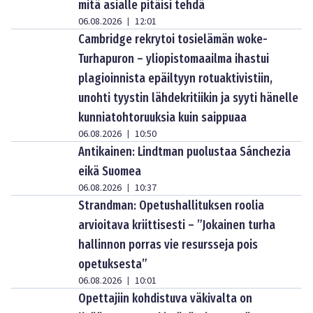
mitä asialle pitäisi tehdä
06.08.2026
12:01
|
Cambridge rekrytoi tosielämän woke-
Turhapuron – yliopistomaailma ihastui
plagioinnista epäiltyyn rotuaktivistiin,
unohti tyystin lähdekritiikin ja syyti hänelle
kunniatohtoruuksia kuin saippuaa
06.08.2026
10:50
|
Antikainen: Lindtman puolustaa Sánchezia
eikä Suomea
06.08.2026
10:37
|
Strandman: Opetushallituksen roolia
arvioitava kriittisesti – ”Jokainen turha
hallinnon porras vie resursseja pois
opetuksesta”
06.08.2026
10:01
|
Opettajiin kohdistuva väkivalta on