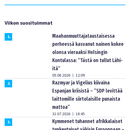
Viikon suosituimmat
Maahanmuuttajataustaisessa
1
.
perheessä kasvanut nainen kokee
olonsa vieraaksi Helsingin
Kontulassa: ”Tästä on tullut Lähi-
itä”
05.08.2026
12:09
|
Razmyar ja Vigelius kiivaina
2
.
Espanjan kriisistä – ”SDP levittää
laittomille siirtolaisille punaista
mattoa”
31.07.2026
18:45
|
Kymmenet tuhannet afrikkalaiset
3
.
tunkeutuivat väkisin Eurooppaan –