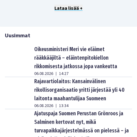
Lataa lisää +
Uusimmat
Oikeusministeri Meri vie eläimet
rääkkääjiltä – eläintenpitokiellon
rikkomisesta jatkossa jopa vankeutta
06.08.2026
14:27
|
Rajavartiolaitos: Kansainvälinen
rikollisorganisaatio yritti järjestää yli 40
laitonta maahantulijaa Suomeen
06.08.2026
13:34
|
Ajatuspaja Suomen Perustan Grönroos ja
Salminen kertovat nyt, mikä
turvapaikkajärjestelmässä on pielessä – ja