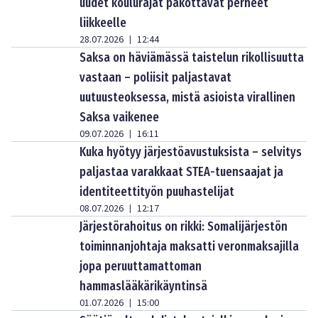
uudet koulurajat pakottavat perheet
liikkeelle
28.07.2026
12:44
|
Saksa on häviämässä taistelun rikollisuutta
vastaan – poliisit paljastavat
uutuusteoksessa, mistä asioista virallinen
Saksa vaikenee
09.07.2026
16:11
|
Kuka hyötyy järjestöavustuksista – selvitys
paljastaa varakkaat STEA-tuensaajat ja
identiteettityön puuhastelijat
08.07.2026
12:17
|
Järjestörahoitus on rikki: Somalijärjestön
toiminnanjohtaja maksatti veronmaksajilla
jopa peruuttamattoman
hammaslääkärikäyntinsä
01.07.2026
15:00
|