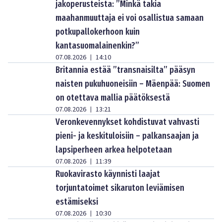
jakoperusteista: ”Minkä takia
maahanmuuttaja ei voi osallistua samaan
potkupallokerhoon kuin
kantasuomalainenkin?”
07.08.2026
14:10
|
Britannia estää ”transnaisilta” pääsyn
naisten pukuhuoneisiin – Mäenpää: Suomen
on otettava mallia päätöksestä
07.08.2026
13:21
|
Veronkevennykset kohdistuvat vahvasti
pieni- ja keskituloisiin – palkansaajan ja
lapsiperheen arkea helpotetaan
07.08.2026
11:39
|
Ruokavirasto käynnisti laajat
torjuntatoimet sikaruton leviämisen
estämiseksi
07.08.2026
10:30
|