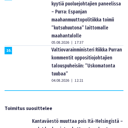
kyytiä puoluejohtajien paneelissa
– Purra: Espanjan
maahanmuuttopolitiikka toimii
”kutsuhuutona” laittomalle
maahantulolle
05.08.2026
17:37
|
Valtiovarainministeri Riikka Purran
10
.
kommentit oppositiojohtajien
talouspuheisiin: ”Uskomatonta
tuubaa”
04.08.2026
12:21
|
Toimitus suosittelee
Kantaväestö muuttaa pois Itä-Helsingistä –