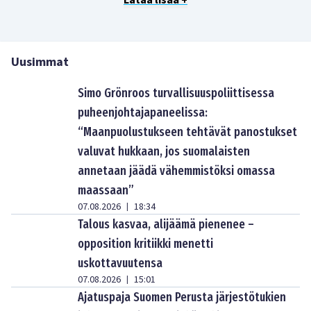
Lataa lisää +
Uusimmat
Simo Grönroos turvallisuuspoliittisessa
puheenjohtajapaneelissa:
“Maanpuolustukseen tehtävät panostukset
valuvat hukkaan, jos suomalaisten
annetaan jäädä vähemmistöksi omassa
maassaan”
07.08.2026
18:34
|
Talous kasvaa, alijäämä pienenee –
opposition kritiikki menetti
uskottavuutensa
07.08.2026
15:01
|
Ajatuspaja Suomen Perusta järjestötukien