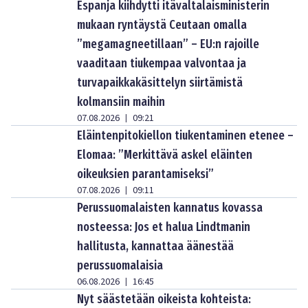
Espanja kiihdytti itävaltalaisministerin
mukaan ryntäystä Ceutaan omalla
”megamagneetillaan” – EU:n rajoille
vaaditaan tiukempaa valvontaa ja
turvapaikkakäsittelyn siirtämistä
kolmansiin maihin
07.08.2026
09:21
|
Eläintenpitokiellon tiukentaminen etenee –
Elomaa: ”Merkittävä askel eläinten
oikeuksien parantamiseksi”
07.08.2026
09:11
|
Perussuomalaisten kannatus kovassa
nosteessa: Jos et halua Lindtmanin
hallitusta, kannattaa äänestää
perussuomalaisia
06.08.2026
16:45
|
Nyt säästetään oikeista kohteista: