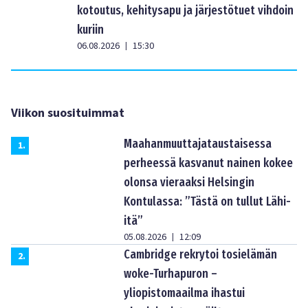
kotoutus, kehitysapu ja järjestötuet vihdoin
kuriin
06.08.2026
15:30
|
Viikon suosituimmat
Maahanmuuttajataustaisessa
1
.
perheessä kasvanut nainen kokee
olonsa vieraaksi Helsingin
Kontulassa: ”Tästä on tullut Lähi-
itä”
05.08.2026
12:09
|
Cambridge rekrytoi tosielämän
2
.
woke-Turhapuron –
yliopistomaailma ihastui