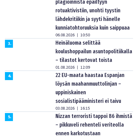
plagioinnista epäiltyyn
rotuaktivistiin, unohti tyystin
lähdekritiikin ja syyti hänelle
kunniatohtoruuksia kuin saippuaa
06.08.2026
10:50
|
Heinäluoma selittää
3
.
koulushoppailun asuntopolitiikalla
– tilastot kertovat toista
01.08.2026
12:09
|
22 EU-maata haastaa Espanjan
4
.
löysän maahanmuuttolinjan –
uppiniskainen
sosialistipääministeri ei taivu
03.08.2026
16:15
|
Nizzan terroristi tappoi 86 ihmistä
5
.
– pikkuveli rehenteli veriteolla
ennen karkotustaan