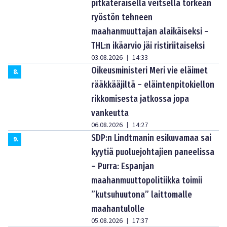
pitkäteräisellä veitsellä törkeän
ryöstön tehneen
maahanmuuttajan alaikäiseksi –
THL:n ikäarvio jäi ristiriitaiseksi
03.08.2026
14:33
|
Oikeusministeri Meri vie eläimet
8
.
rääkkääjiltä – eläintenpitokiellon
rikkomisesta jatkossa jopa
vankeutta
06.08.2026
14:27
|
SDP:n Lindtmanin esikuvamaa sai
9
.
kyytiä puoluejohtajien paneelissa
– Purra: Espanjan
maahanmuuttopolitiikka toimii
”kutsuhuutona” laittomalle
maahantulolle
05.08.2026
17:37
|