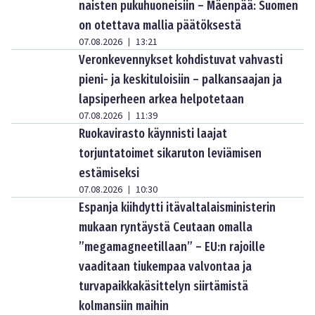
naisten pukuhuoneisiin – Mäenpää: Suomen
on otettava mallia päätöksestä
07.08.2026
13:21
|
Veronkevennykset kohdistuvat vahvasti
pieni- ja keskituloisiin – palkansaajan ja
lapsiperheen arkea helpotetaan
07.08.2026
11:39
|
Ruokavirasto käynnisti laajat
torjuntatoimet sikaruton leviämisen
estämiseksi
07.08.2026
10:30
|
Espanja kiihdytti itävaltalaisministerin
mukaan ryntäystä Ceutaan omalla
”megamagneetillaan” – EU:n rajoille
vaaditaan tiukempaa valvontaa ja
turvapaikkakäsittelyn siirtämistä
kolmansiin maihin