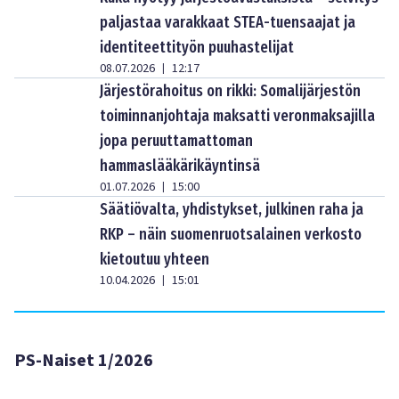
paljastaa varakkaat STEA-tuensaajat ja
identiteettityön puuhastelijat
08.07.2026
12:17
|
Järjestörahoitus on rikki: Somalijärjestön
toiminnanjohtaja maksatti veronmaksajilla
jopa peruuttamattoman
hammaslääkärikäyntinsä
01.07.2026
15:00
|
Säätiövalta, yhdistykset, julkinen raha ja
RKP – näin suomenruotsalainen verkosto
kietoutuu yhteen
10.04.2026
15:01
|
PS-Naiset 1/2026