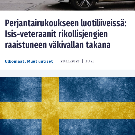
Perjantairukoukseen luotiliiveissä:
Isis-veteraanit rikollisjengien
raaistuneen väkivallan takana
28.11.2023
10:23
Ulkomaat
,
Muut uutiset
|