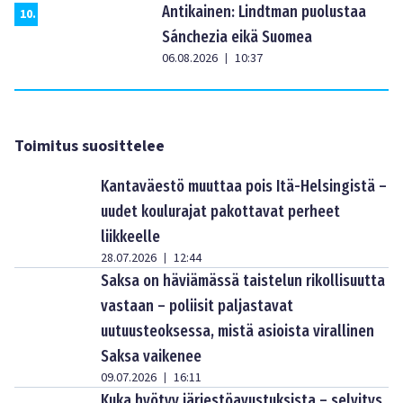
Antikainen: Lindtman puolustaa
10
.
Sánchezia eikä Suomea
06.08.2026
10:37
|
Toimitus suosittelee
Kantaväestö muuttaa pois Itä-Helsingistä –
uudet koulurajat pakottavat perheet
liikkeelle
28.07.2026
12:44
|
Saksa on häviämässä taistelun rikollisuutta
vastaan – poliisit paljastavat
uutuusteoksessa, mistä asioista virallinen
Saksa vaikenee
09.07.2026
16:11
|
Kuka hyötyy järjestöavustuksista – selvitys