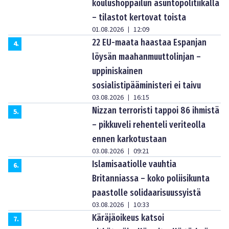
koulushoppailun asuntopolitiikalla
– tilastot kertovat toista
01.08.2026
12:09
|
22 EU-maata haastaa Espanjan
4
.
löysän maahanmuuttolinjan –
uppiniskainen
sosialistipääministeri ei taivu
03.08.2026
16:15
|
Nizzan terroristi tappoi 86 ihmistä
5
.
– pikkuveli rehenteli veriteolla
ennen karkotustaan
03.08.2026
09:21
|
Islamisaatiolle vauhtia
6
.
Britanniassa – koko poliisikunta
paastolle solidaarisuussyistä
03.08.2026
10:33
|
Käräjäoikeus katsoi
7
.