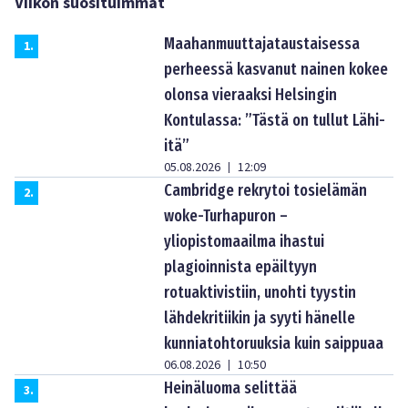
Viikon suosituimmat
Maahanmuuttajataustaisessa
1
.
perheessä kasvanut nainen kokee
olonsa vieraaksi Helsingin
Kontulassa: ”Tästä on tullut Lähi-
itä”
05.08.2026
12:09
|
Cambridge rekrytoi tosielämän
2
.
woke-Turhapuron –
yliopistomaailma ihastui
plagioinnista epäiltyyn
rotuaktivistiin, unohti tyystin
lähdekritiikin ja syyti hänelle
kunniatohtoruuksia kuin saippuaa
06.08.2026
10:50
|
Heinäluoma selittää
3
.