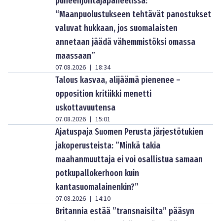
puheenjohtajapaneelissa:
“Maanpuolustukseen tehtävät panostukset
valuvat hukkaan, jos suomalaisten
annetaan jäädä vähemmistöksi omassa
maassaan”
07.08.2026
18:34
|
Talous kasvaa, alijäämä pienenee –
opposition kritiikki menetti
uskottavuutensa
07.08.2026
15:01
|
Ajatuspaja Suomen Perusta järjestötukien
jakoperusteista: ”Minkä takia
maahanmuuttaja ei voi osallistua samaan
potkupallokerhoon kuin
kantasuomalainenkin?”
07.08.2026
14:10
|
Britannia estää ”transnaisilta” pääsyn