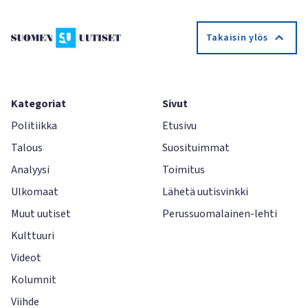
Takaisin ylös
Kategoriat
Sivut
Politiikka
Etusivu
Talous
Suosituimmat
Analyysi
Toimitus
Ulkomaat
Lähetä uutisvinkki
Muut uutiset
Perussuomalainen-lehti
Kulttuuri
Videot
Kolumnit
Viihde