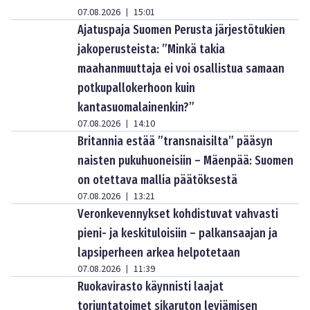
07.08.2026
15:01
|
Ajatuspaja Suomen Perusta järjestötukien
jakoperusteista: ”Minkä takia
maahanmuuttaja ei voi osallistua samaan
potkupallokerhoon kuin
kantasuomalainenkin?”
07.08.2026
14:10
|
Britannia estää ”transnaisilta” pääsyn
naisten pukuhuoneisiin – Mäenpää: Suomen
on otettava mallia päätöksestä
07.08.2026
13:21
|
Veronkevennykset kohdistuvat vahvasti
pieni- ja keskituloisiin – palkansaajan ja
lapsiperheen arkea helpotetaan
07.08.2026
11:39
|
Ruokavirasto käynnisti laajat
torjuntatoimet sikaruton leviämisen