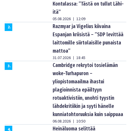
Kontulassa: ”Tästä on tullut Lähi-
itä”
05.08.2026
12:09
|
Razmyar ja Vigelius kiivaina
2
.
Espanjan kriisistä – ”SDP levittää
laittomille siirtolaisille punaista
mattoa”
31.07.2026
18:45
|
Cambridge rekrytoi tosielämän
3
.
woke-Turhapuron –
yliopistomaailma ihastui
plagioinnista epäiltyyn
rotuaktivistiin, unohti tyystin
lähdekritiikin ja syyti hänelle
kunniatohtoruuksia kuin saippuaa
06.08.2026
10:50
|
Heinäluoma selittää
4
.