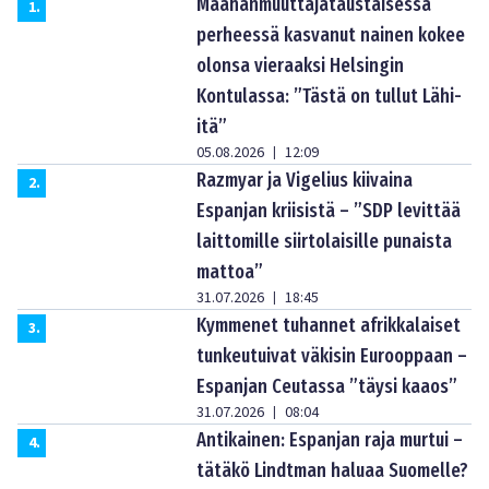
Maahanmuuttajataustaisessa
1
.
perheessä kasvanut nainen kokee
olonsa vieraaksi Helsingin
Kontulassa: ”Tästä on tullut Lähi-
itä”
05.08.2026
12:09
|
Razmyar ja Vigelius kiivaina
2
.
Espanjan kriisistä – ”SDP levittää
laittomille siirtolaisille punaista
mattoa”
31.07.2026
18:45
|
Kymmenet tuhannet afrikkalaiset
3
.
tunkeutuivat väkisin Eurooppaan –
Espanjan Ceutassa ”täysi kaaos”
31.07.2026
08:04
|
Antikainen: Espanjan raja murtui –
4
.
tätäkö Lindtman haluaa Suomelle?