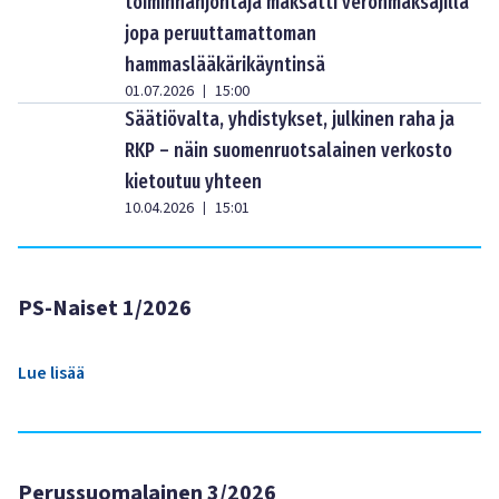
toiminnanjohtaja maksatti veronmaksajilla
jopa peruuttamattoman
hammaslääkärikäyntinsä
01.07.2026
15:00
|
Säätiövalta, yhdistykset, julkinen raha ja
RKP – näin suomenruotsalainen verkosto
kietoutuu yhteen
10.04.2026
15:01
|
PS-Naiset 1/2026
Lue lisää
Perussuomalainen 3/2026