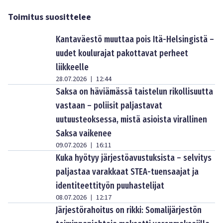
Toimitus suosittelee
Kantaväestö muuttaa pois Itä-Helsingistä –
uudet koulurajat pakottavat perheet
liikkeelle
28.07.2026
12:44
|
Saksa on häviämässä taistelun rikollisuutta
vastaan – poliisit paljastavat
uutuusteoksessa, mistä asioista virallinen
Saksa vaikenee
09.07.2026
16:11
|
Kuka hyötyy järjestöavustuksista – selvitys
paljastaa varakkaat STEA-tuensaajat ja
identiteettityön puuhastelijat
08.07.2026
12:17
|
Järjestörahoitus on rikki: Somalijärjestön