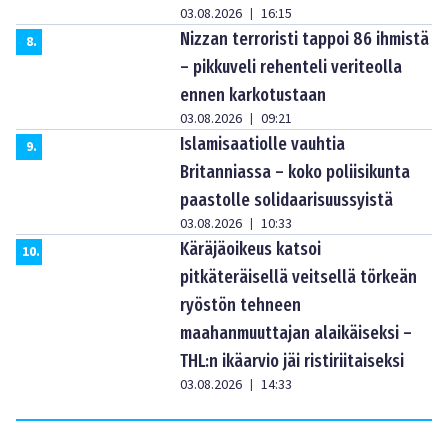
03.08.2026
16:15
|
Nizzan terroristi tappoi 86 ihmistä
8
.
– pikkuveli rehenteli veriteolla
ennen karkotustaan
03.08.2026
09:21
|
Islamisaatiolle vauhtia
9
.
Britanniassa – koko poliisikunta
paastolle solidaarisuussyistä
03.08.2026
10:33
|
Käräjäoikeus katsoi
10
.
pitkäteräisellä veitsellä törkeän
ryöstön tehneen
maahanmuuttajan alaikäiseksi –
THL:n ikäarvio jäi ristiriitaiseksi
03.08.2026
14:33
|