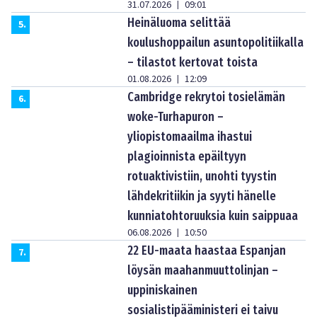
31.07.2026
09:01
|
Heinäluoma selittää
5
.
koulushoppailun asuntopolitiikalla
– tilastot kertovat toista
01.08.2026
12:09
|
Cambridge rekrytoi tosielämän
6
.
woke-Turhapuron –
yliopistomaailma ihastui
plagioinnista epäiltyyn
rotuaktivistiin, unohti tyystin
lähdekritiikin ja syyti hänelle
kunniatohtoruuksia kuin saippuaa
06.08.2026
10:50
|
22 EU-maata haastaa Espanjan
7
.
löysän maahanmuuttolinjan –
uppiniskainen
sosialistipääministeri ei taivu