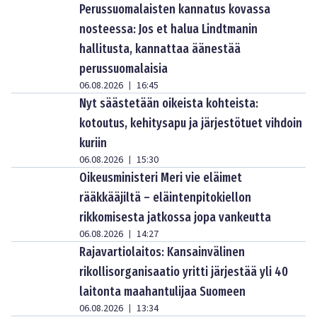
Perussuomalaisten kannatus kovassa
nosteessa: Jos et halua Lindtmanin
hallitusta, kannattaa äänestää
perussuomalaisia
06.08.2026
16:45
|
Nyt säästetään oikeista kohteista:
kotoutus, kehitysapu ja järjestötuet vihdoin
kuriin
06.08.2026
15:30
|
Oikeusministeri Meri vie eläimet
rääkkääjiltä – eläintenpitokiellon
rikkomisesta jatkossa jopa vankeutta
06.08.2026
14:27
|
Rajavartiolaitos: Kansainvälinen
rikollisorganisaatio yritti järjestää yli 40
laitonta maahantulijaa Suomeen
06.08.2026
13:34
|