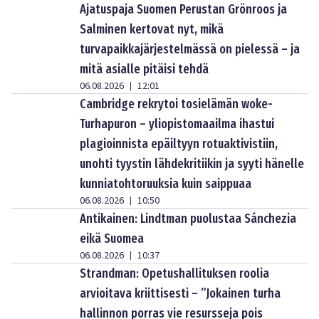
Ajatuspaja Suomen Perustan Grönroos ja
Salminen kertovat nyt, mikä
turvapaikkajärjestelmässä on pielessä – ja
mitä asialle pitäisi tehdä
06.08.2026
12:01
|
Cambridge rekrytoi tosielämän woke-
Turhapuron – yliopistomaailma ihastui
plagioinnista epäiltyyn rotuaktivistiin,
unohti tyystin lähdekritiikin ja syyti hänelle
kunniatohtoruuksia kuin saippuaa
06.08.2026
10:50
|
Antikainen: Lindtman puolustaa Sánchezia
eikä Suomea
06.08.2026
10:37
|
Strandman: Opetushallituksen roolia
arvioitava kriittisesti – ”Jokainen turha
hallinnon porras vie resursseja pois