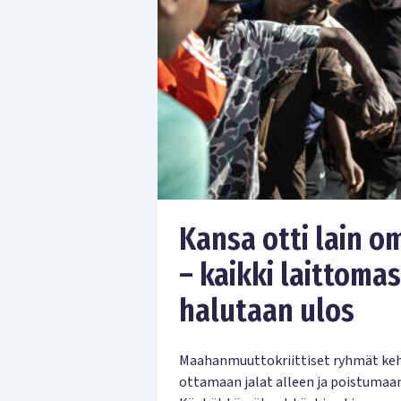
Kansa otti lain om
– kaikki laittoma
halutaan ulos
Maahanmuuttokriittiset ryhmät kehot
ottamaan jalat alleen ja poistumaa