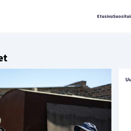
Etusivu
Suositu
et
U