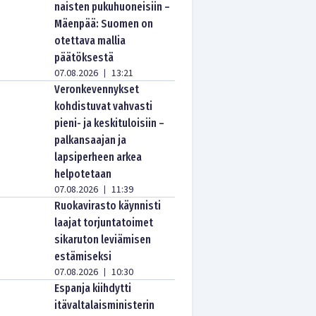
naisten pukuhuoneisiin –
Mäenpää: Suomen on
otettava mallia
päätöksestä
07.08.2026
13:21
|
Veronkevennykset
kohdistuvat vahvasti
pieni- ja keskituloisiin –
palkansaajan ja
lapsiperheen arkea
helpotetaan
07.08.2026
11:39
|
Ruokavirasto käynnisti
laajat torjuntatoimet
sikaruton leviämisen
estämiseksi
07.08.2026
10:30
|
Espanja kiihdytti
itävaltalaisministerin