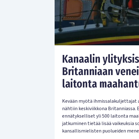
Kanaalin ylityksi
Britanniaan venei
laitonta maahant
Kevään myötä ihmissalakuljettajat 
nähtiin keskiviikkona Britanniassa. 
ennätykselliset yli 500 laitonta m
jatkuminen tietää lisää vaikeuksia so
kansallismielisten puolueiden menes