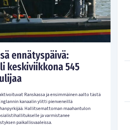
ssä ennätyspäivä:
li keskiviikkona 545
ulijaa
aktivoituvat Ranskassa ja ensimmäinen aalto tästä
Englannin kanaalin ylitti pienveneillä
aahanpyrkijää. Hallitsemattoman maahantulon
sialistihallitukselle ja varmistanee
tyksen paikallisvaaleissa.