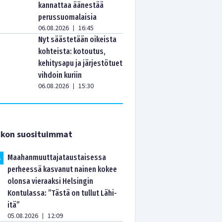
kannattaa äänestää
perussuomalaisia
06.08.2026
16:45
|
Nyt säästetään oikeista
kohteista: kotoutus,
kehitysapu ja järjestötuet
vihdoin kuriin
06.08.2026
15:30
|
ikon suosituimmat
Maahanmuuttajataustaisessa
.
perheessä kasvanut nainen kokee
olonsa vieraaksi Helsingin
Kontulassa: ”Tästä on tullut Lähi-
itä”
05.08.2026
12:09
|