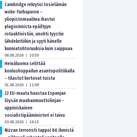
Cambridge rekrytoi tosielämän
.
woke-Turhapuron –
yliopistomaailma ihastui
plagioinnista epäiltyyn
rotuaktivistiin, unohti tyystin
lähdekritiikin ja syyti hänelle
kunniatohtoruuksia kuin saippuaa
06.08.2026
10:50
|
Heinäluoma selittää
.
koulushoppailun asuntopolitiikalla
– tilastot kertovat toista
01.08.2026
12:09
|
22 EU-maata haastaa Espanjan
.
löysän maahanmuuttolinjan –
uppiniskainen
sosialistipääministeri ei taivu
03.08.2026
16:15
|
Nizzan terroristi tappoi 86 ihmistä
.