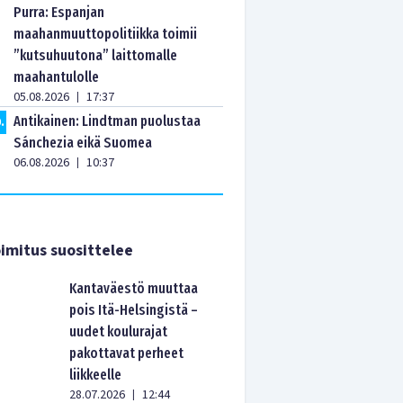
Purra: Espanjan
maahanmuuttopolitiikka toimii
”kutsuhuutona” laittomalle
maahantulolle
05.08.2026
17:37
|
Antikainen: Lindtman puolustaa
0
.
Sánchezia eikä Suomea
06.08.2026
10:37
|
imitus suosittelee
Kantaväestö muuttaa
pois Itä-Helsingistä –
uudet koulurajat
pakottavat perheet
liikkeelle
28.07.2026
12:44
|