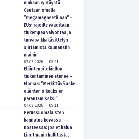
mukaan ryntäystä
Ceutaan omalla
”megamagneetillaan” –
EU:n rajoille vaaditaan
tiukempaa valvontaa ja
turvapaikkakäsittelyn
siirtämistä kolmansiin
maihin
07.08.2026
09:21
|
Eläintenpitokiellon
tiukentaminen etenee –
Elomaa: ”Merkittävä askel
eläinten oikeuksien
parantamiseksi”
07.08.2026
09:11
|
Perussuomalaisten
kannatus kovassa
nosteessa: Jos et halua
Lindtmanin hallitusta,