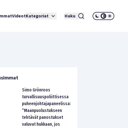
immat
Videot
Kategoriat
Haku
usimmat
Simo Grönroos
turvallisuuspoliittisessa
puheenjohtajapaneelissa:
“Maanpuolustukseen
tehtävät panostukset
valuvat hukkaan, jos