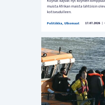
Köyhät käyvät nyt köyhien kimppuu
muista Afrikan maista lähtöisin ole
kotiseudulleen.
17.07.2026
Politiikka
,
Ulkomaat
|