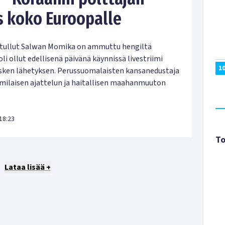
s koko Euroopalle
 tullut Salwan Momika on ammuttu hengiltä
li ollut edellisenä päivänä käynnissä livestriimi
1
sken lähetyksen. Perussuomalaisten kansanedustaja
amilaisen ajattelun ja haitallisen maahanmuuton
18:23
To
Lataa lisää +