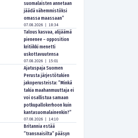
suomalaisten annetaan
jäädä vähemmistöksi
omassa maassaan”
07.08.2026
18:34
|
Talous kasvaa, alijäämä
pienenee – opposition
kritiikki menetti
uskottavuutensa
07.08.2026
15:01
|
Ajatuspaja Suomen
Perusta järjestötukien
jakoperusteista: ”Minkä
takia maahanmuuttaja ei
voi osallistua samaan
potkupallokerhoon kuin
kantasuomalainenkin?”
07.08.2026
14:10
|
Britannia estää
”transnaisilta” pääsyn