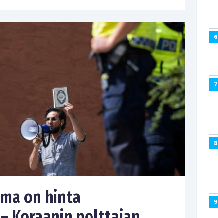
6
7
8
ema on hinta
9
– Koraanin polttajan