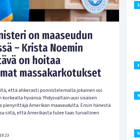
2
inisteri on maaseudun
ssä – Krista Noemin
ävä on hoitaa
3
amat massakarkotukset
tä, että ahkerasti ponnistelemalla jokainen voi
4
korkealla hyvänsä. Yhdysvaltain uusi sisäisen
 ja pienyrittäjä Amerikan maaseudulta. Ensin hänestä
sa siitä, että Amerikasta tulee taas turvallinen
5
18:23