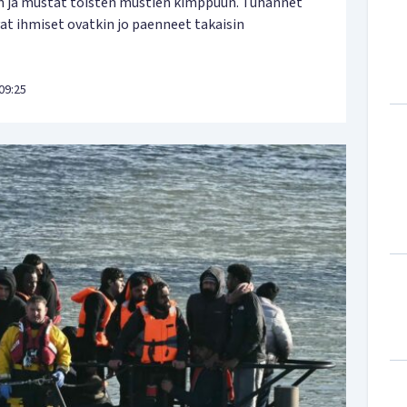
n ja mustat toisten mustien kimppuun. Tuhannet
vat ihmiset ovatkin jo paenneet takaisin
09:25