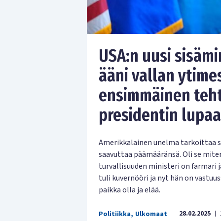
USA:n uusi sisäm
ääni vallan ytime
ensimmäinen teht
presidentin lupa
Amerikkalainen unelma tarkoittaa si
saavuttaa päämääränsä. Oli se miten 
turvallisuuden ministeri on farmari
tuli kuvernööri ja nyt hän on vastuus
paikka olla ja elää.
28.02.2025
Politiikka
,
Ulkomaat
|