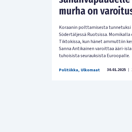
murha on varoitu
Koraanin polttamisesta tunnetuksi
Södertäljessä Ruotsissa. Momikalla o
Tiktokissa, kun hänet ammuttiin ke
Sanna Antikainen varoittaa ääri-isl
tuhoisista seurauksista Euroopalle.
30.01.2025
Politiikka
,
Ulkomaat
|