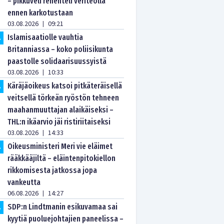
– pikkuveli rehenteli veriteolla
ennen karkotustaan
03.08.2026
09:21
|
Islamisaatiolle vauhtia
.
Britanniassa – koko poliisikunta
paastolle solidaarisuussyistä
03.08.2026
10:33
|
Käräjäoikeus katsoi pitkäteräisellä
.
veitsellä törkeän ryöstön tehneen
maahanmuuttajan alaikäiseksi –
THL:n ikäarvio jäi ristiriitaiseksi
03.08.2026
14:33
|
Oikeusministeri Meri vie eläimet
.
rääkkääjiltä – eläintenpitokiellon
rikkomisesta jatkossa jopa
vankeutta
06.08.2026
14:27
|
SDP:n Lindtmanin esikuvamaa sai
.
kyytiä puoluejohtajien paneelissa –