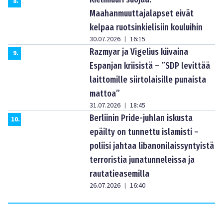
8
.
Maahanmuuttajalapset eivät
kelpaa ruotsinkielisiin kouluihin
30.07.2026
16:15
|
Razmyar ja Vigelius kiivaina
9
.
Espanjan kriisistä – ”SDP levittää
laittomille siirtolaisille punaista
mattoa”
31.07.2026
18:45
|
Berliinin Pride-juhlan iskusta
10
.
epäilty on tunnettu islamisti –
poliisi jahtaa libanonilaissyntyistä
terroristia junatunneleissa ja
rautatieasemilla
26.07.2026
16:40
|