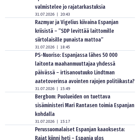
valmistelee jo rajatarkastuksia
31.07.2026
20:43
|
Razmyar ja Vigelius kiivaina Espanjan
kriisistä – ”SDP levittää laittomille
siirtolaisille punaista mattoa”
31.07.2026
18:45
|
PS-Nuoriso: Espanjassa lähes 50 000
laitonta maahanmuuttajaa yhdessä
päivässä – irtisanoutuuko Lindtman
aatetoverinsa avointen rajojen politiikasta?
31.07.2026
15:49
|
Bergbom: Puolueiden on tuettava
sisäministeri Mari Rantasen toimia Espanjan
kohdalla
31.07.2026
15:17
|
Perussuomalaiset Espanjan kaaoksesta:
Rajat kiinni heti – Espanja ulos