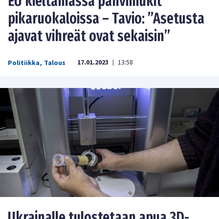
EU kieltämässä pahvimukit
pikaruokaloissa – Tavio: ”Asetusta
ajavat vihreät ovat sekaisin”
17.01.2023
13:58
Politiikka
,
Talous
|
Ukrainalle tulostetaan apua 3D-