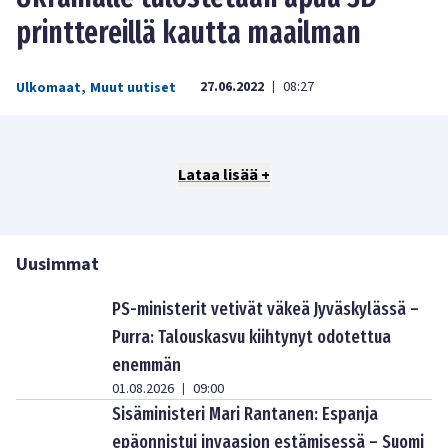
printtereillä kautta maailman
27.06.2022
08:27
Ulkomaat
,
Muut uutiset
|
Lataa lisää +
Uusimmat
PS-ministerit vetivät väkeä Jyväskylässä –
Purra: Talouskasvu kiihtynyt odotettua
enemmän
01.08.2026
09:00
|
Sisäministeri Mari Rantanen: Espanja
epäonnistui invaasion estämisessä – Suomi