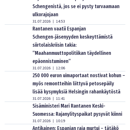
Schengenistä, jos se ei pysty turvaamaan
ulkorajojaan
31.07.2026
14:53
|
Rantanen vaatii Espanjan
Schengen‑jäsenyyden keskeyttämistä
siirtolaiskriisin takia:
”Maahanmuuttopolitiikan täydellinen
epäonnistuminen”
31.07.2026
12:06
|
250 000 euron uimaportaat nostivat kohun –
myös remontteihin liittyvä petosepäily
lisää kysymyksiä Helsingin rahankäytöstä
31.07.2026
11:41
|
Sisäministeri Mari Rantanen Keski-
Suomessa: Rajanylityspaikat pysyvät kiinni
31.07.2026
10:19
|
Antikainen: Espanjan raja murtui – tätäkö