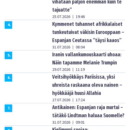
vihataan paljon enemmän kuin te
tajuatte”
25.07.2026
19:46
|
Kymmenet tuhannet afrikkalaiset
4
.
tunkeutuivat väkisin Eurooppaan –
Espanjan Ceutassa ”täysi kaaos”
31.07.2026
08:04
|
Iranin vallankumouskaarti uhoaa:
5
.
Näin tapamme Melanie Trumpin
29.07.2026
11:19
|
Veitsihyökkäys Pariisissa, yksi
6
.
uhreista raskaana oleva nainen –
hyökkääjä huusi Allahia
27.07.2026
17:24
|
Antikainen: Espanjan raja murtui –
7
.
tätäkö Lindtman haluaa Suomelle?
31.07.2026
09:01
|
Kielimuuri suojaa: