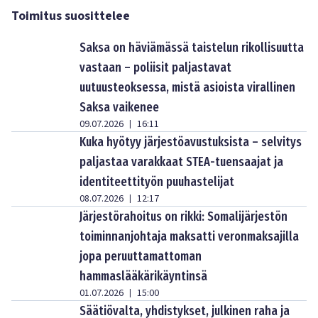
Toimitus suosittelee
Saksa on häviämässä taistelun rikollisuutta
vastaan – poliisit paljastavat
uutuusteoksessa, mistä asioista virallinen
Saksa vaikenee
09.07.2026
16:11
|
Kuka hyötyy järjestöavustuksista – selvitys
paljastaa varakkaat STEA-tuensaajat ja
identiteettityön puuhastelijat
08.07.2026
12:17
|
Järjestörahoitus on rikki: Somalijärjestön
toiminnanjohtaja maksatti veronmaksajilla
jopa peruuttamattoman
hammaslääkärikäyntinsä
01.07.2026
15:00
|
Säätiövalta, yhdistykset, julkinen raha ja