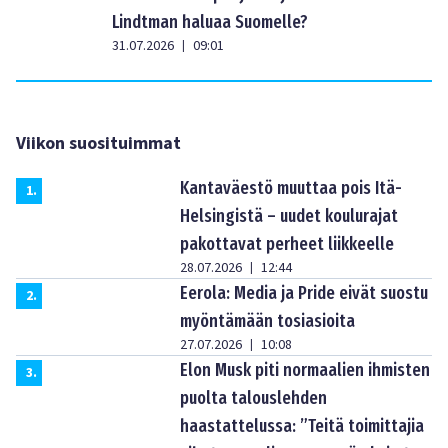
Lindtman haluaa Suomelle?
31.07.2026
09:01
|
Viikon suosituimmat
Kantaväestö muuttaa pois Itä-
1
.
Helsingistä – uudet koulurajat
pakottavat perheet liikkeelle
28.07.2026
12:44
|
Eerola: Media ja Pride eivät suostu
2
.
myöntämään tosiasioita
27.07.2026
10:08
|
Elon Musk piti normaalien ihmisten
3
.
puolta talouslehden
haastattelussa: ”Teitä toimittajia