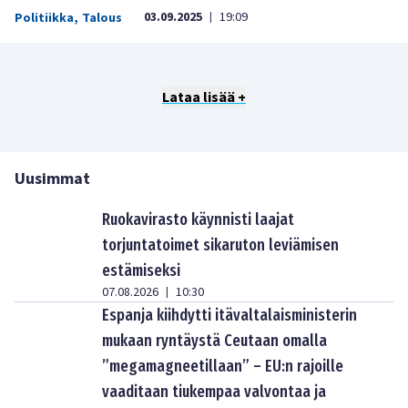
03.09.2025
19:09
Politiikka
,
Talous
|
Lataa lisää +
Uusimmat
Ruokavirasto käynnisti laajat
torjuntatoimet sikaruton leviämisen
estämiseksi
07.08.2026
10:30
|
Espanja kiihdytti itävaltalaisministerin
mukaan ryntäystä Ceutaan omalla
”megamagneetillaan” – EU:n rajoille
vaaditaan tiukempaa valvontaa ja