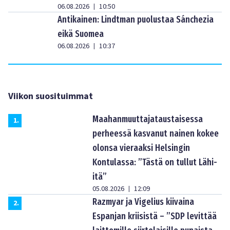
06.08.2026
10:50
|
Antikainen: Lindtman puolustaa Sánchezia
eikä Suomea
06.08.2026
10:37
|
Viikon suosituimmat
Maahanmuuttajataustaisessa
1
.
perheessä kasvanut nainen kokee
olonsa vieraaksi Helsingin
Kontulassa: ”Tästä on tullut Lähi-
itä”
05.08.2026
12:09
|
Razmyar ja Vigelius kiivaina
2
.
Espanjan kriisistä – ”SDP levittää