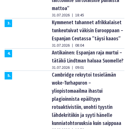
laittomille siirtolaisille punaista
mattoa”
31.07.2026
18:45
|
Kymmenet tuhannet afrikkalaiset
3
.
tunkeutuivat väkisin Eurooppaan –
Espanjan Ceutassa ”täysi kaaos”
31.07.2026
08:04
|
Antikainen: Espanjan raja murtui –
4
.
tätäkö Lindtman haluaa Suomelle?
31.07.2026
09:01
|
Cambridge rekrytoi tosielämän
5
.
woke-Turhapuron –
yliopistomaailma ihastui
plagioinnista epäiltyyn
rotuaktivistiin, unohti tyystin
lähdekritiikin ja syyti hänelle
kunniatohtoruuksia kuin saippuaa