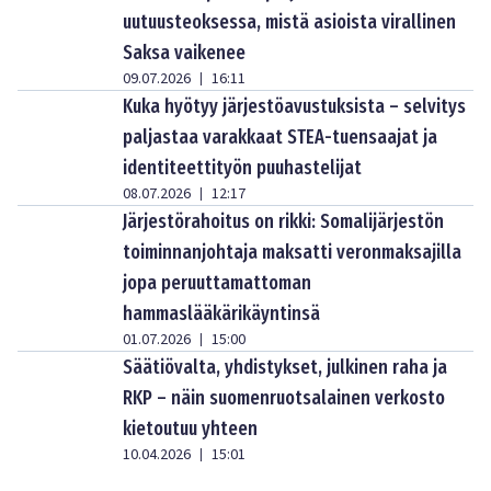
uutuusteoksessa, mistä asioista virallinen
Saksa vaikenee
09.07.2026
16:11
|
Kuka hyötyy järjestöavustuksista – selvitys
paljastaa varakkaat STEA-tuensaajat ja
identiteettityön puuhastelijat
08.07.2026
12:17
|
Järjestörahoitus on rikki: Somalijärjestön
toiminnanjohtaja maksatti veronmaksajilla
jopa peruuttamattoman
hammaslääkärikäyntinsä
01.07.2026
15:00
|
Säätiövalta, yhdistykset, julkinen raha ja
RKP – näin suomenruotsalainen verkosto
kietoutuu yhteen
10.04.2026
15:01
|