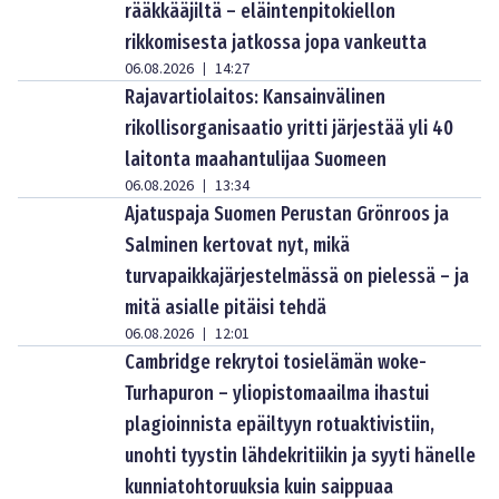
rääkkääjiltä – eläintenpitokiellon
rikkomisesta jatkossa jopa vankeutta
06.08.2026
14:27
|
Rajavartiolaitos: Kansainvälinen
rikollisorganisaatio yritti järjestää yli 40
laitonta maahantulijaa Suomeen
06.08.2026
13:34
|
Ajatuspaja Suomen Perustan Grönroos ja
Salminen kertovat nyt, mikä
turvapaikkajärjestelmässä on pielessä – ja
mitä asialle pitäisi tehdä
06.08.2026
12:01
|
Cambridge rekrytoi tosielämän woke-
Turhapuron – yliopistomaailma ihastui
plagioinnista epäiltyyn rotuaktivistiin,
unohti tyystin lähdekritiikin ja syyti hänelle
kunniatohtoruuksia kuin saippuaa