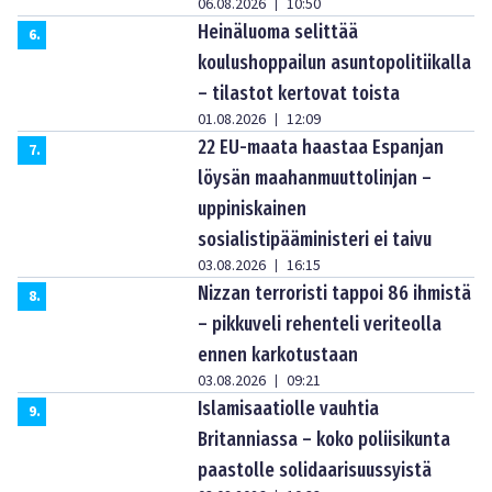
06.08.2026
10:50
|
Heinäluoma selittää
6
.
koulushoppailun asuntopolitiikalla
– tilastot kertovat toista
01.08.2026
12:09
|
22 EU-maata haastaa Espanjan
7
.
löysän maahanmuuttolinjan –
uppiniskainen
sosialistipääministeri ei taivu
03.08.2026
16:15
|
Nizzan terroristi tappoi 86 ihmistä
8
.
– pikkuveli rehenteli veriteolla
ennen karkotustaan
03.08.2026
09:21
|
Islamisaatiolle vauhtia
9
.
Britanniassa – koko poliisikunta
paastolle solidaarisuussyistä