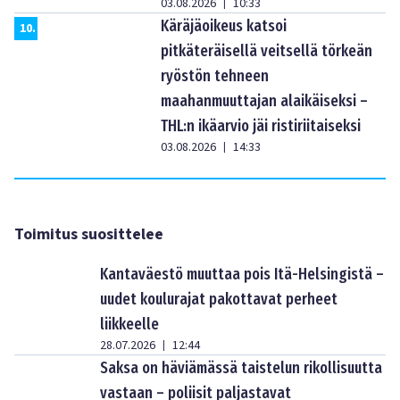
03.08.2026
10:33
|
Käräjäoikeus katsoi
10
.
pitkäteräisellä veitsellä törkeän
ryöstön tehneen
maahanmuuttajan alaikäiseksi –
THL:n ikäarvio jäi ristiriitaiseksi
03.08.2026
14:33
|
Toimitus suosittelee
Kantaväestö muuttaa pois Itä-Helsingistä –
uudet koulurajat pakottavat perheet
liikkeelle
28.07.2026
12:44
|
Saksa on häviämässä taistelun rikollisuutta
vastaan – poliisit paljastavat