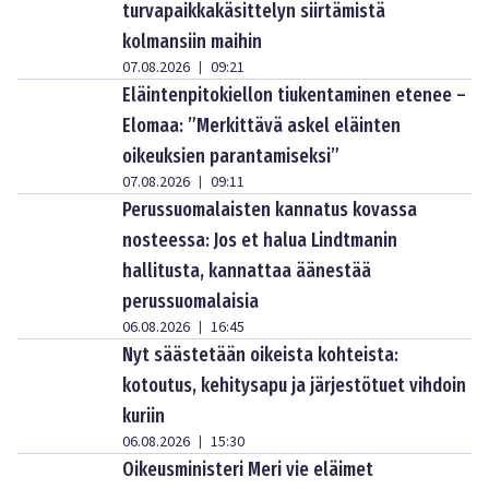
turvapaikkakäsittelyn siirtämistä
kolmansiin maihin
07.08.2026
09:21
|
Eläintenpitokiellon tiukentaminen etenee –
Elomaa: ”Merkittävä askel eläinten
oikeuksien parantamiseksi”
07.08.2026
09:11
|
Perussuomalaisten kannatus kovassa
nosteessa: Jos et halua Lindtmanin
hallitusta, kannattaa äänestää
perussuomalaisia
06.08.2026
16:45
|
Nyt säästetään oikeista kohteista:
kotoutus, kehitysapu ja järjestötuet vihdoin
kuriin
06.08.2026
15:30
|
Oikeusministeri Meri vie eläimet