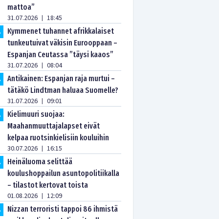
mattoa”
31.07.2026
18:45
|
Kymmenet tuhannet afrikkalaiset
.
tunkeutuivat väkisin Eurooppaan –
Espanjan Ceutassa ”täysi kaaos”
31.07.2026
08:04
|
Antikainen: Espanjan raja murtui –
.
tätäkö Lindtman haluaa Suomelle?
31.07.2026
09:01
|
Kielimuuri suojaa:
.
Maahanmuuttajalapset eivät
kelpaa ruotsinkielisiin kouluihin
30.07.2026
16:15
|
Heinäluoma selittää
.
koulushoppailun asuntopolitiikalla
– tilastot kertovat toista
01.08.2026
12:09
|
Nizzan terroristi tappoi 86 ihmistä
.