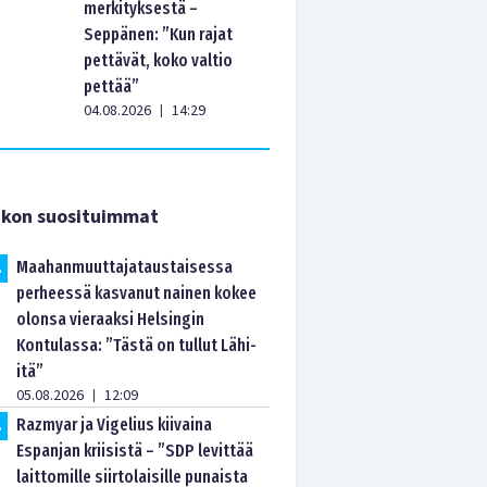
merkityksestä –
Seppänen: ”Kun rajat
pettävät, koko valtio
pettää”
04.08.2026
14:29
|
ikon suosituimmat
Maahanmuuttajataustaisessa
.
perheessä kasvanut nainen kokee
olonsa vieraaksi Helsingin
Kontulassa: ”Tästä on tullut Lähi-
itä”
05.08.2026
12:09
|
Razmyar ja Vigelius kiivaina
.
Espanjan kriisistä – ”SDP levittää
laittomille siirtolaisille punaista