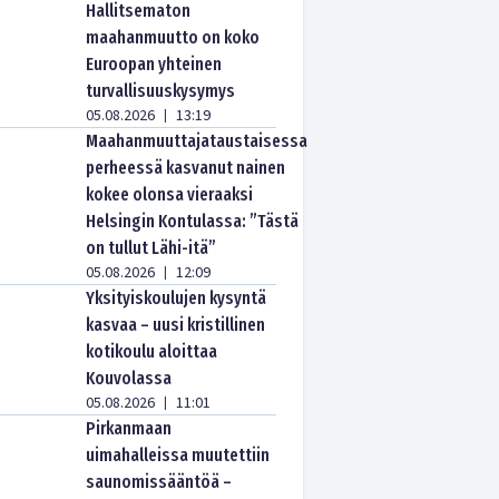
Hallitsematon
maahanmuutto on koko
Euroopan yhteinen
turvallisuuskysymys
05.08.2026
13:19
|
Maahanmuuttajataustaisessa
perheessä kasvanut nainen
kokee olonsa vieraaksi
Helsingin Kontulassa: ”Tästä
on tullut Lähi-itä”
05.08.2026
12:09
|
Yksityiskoulujen kysyntä
kasvaa – uusi kristillinen
kotikoulu aloittaa
Kouvolassa
05.08.2026
11:01
|
Pirkanmaan
uimahalleissa muutettiin
saunomissääntöä –