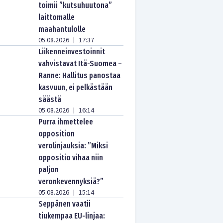
toimii ”kutsuhuutona”
laittomalle
maahantulolle
05.08.2026
17:37
|
Liikenneinvestoinnit
vahvistavat Itä-Suomea –
Ranne: Hallitus panostaa
kasvuun, ei pelkästään
säästä
05.08.2026
16:14
|
Purra ihmettelee
opposition
verolinjauksia: ”Miksi
oppositio vihaa niin
paljon
veronkevennyksiä?”
05.08.2026
15:14
|
Seppänen vaatii
tiukempaa EU-linjaa: