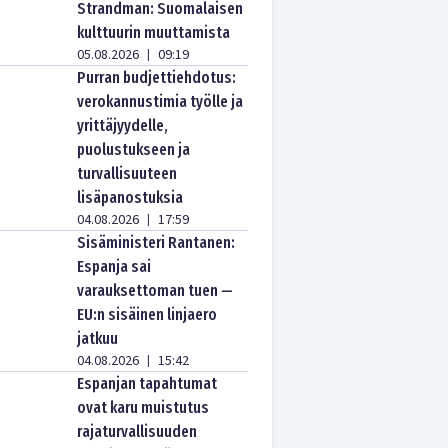
Strandman: Suomalaisen
kulttuurin muuttamista
05.08.2026
09:19
|
Purran budjettiehdotus:
verokannustimia työlle ja
yrittäjyydelle,
puolustukseen ja
turvallisuuteen
lisäpanostuksia
04.08.2026
17:59
|
Sisäministeri Rantanen:
Espanja sai
varauksettoman tuen —
EU:n sisäinen linjaero
jatkuu
04.08.2026
15:42
|
Espanjan tapahtumat
ovat karu muistutus
rajaturvallisuuden