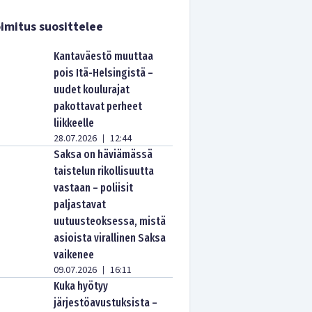
imitus suosittelee
Kantaväestö muuttaa
pois Itä-Helsingistä –
uudet koulurajat
pakottavat perheet
liikkeelle
28.07.2026
12:44
|
Saksa on häviämässä
taistelun rikollisuutta
vastaan – poliisit
paljastavat
uutuusteoksessa, mistä
asioista virallinen Saksa
vaikenee
09.07.2026
16:11
|
Kuka hyötyy
järjestöavustuksista –