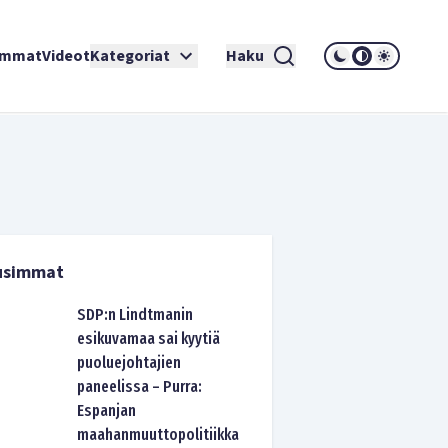
immat
Videot
Kategoriat
Haku
usimmat
SDP:n Lindtmanin
esikuvamaa sai kyytiä
puoluejohtajien
paneelissa – Purra:
Espanjan
maahanmuuttopolitiikka