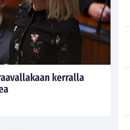
uraavallakaan kerralla
ea