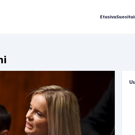
Etusivu
Suositu
mi
U