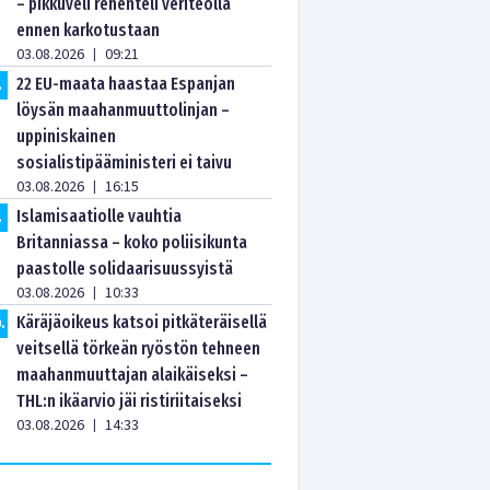
– pikkuveli rehenteli veriteolla
ennen karkotustaan
03.08.2026
09:21
|
22 EU-maata haastaa Espanjan
.
löysän maahanmuuttolinjan –
uppiniskainen
sosialistipääministeri ei taivu
03.08.2026
16:15
|
Islamisaatiolle vauhtia
.
Britanniassa – koko poliisikunta
paastolle solidaarisuussyistä
03.08.2026
10:33
|
Käräjäoikeus katsoi pitkäteräisellä
0
.
veitsellä törkeän ryöstön tehneen
maahanmuuttajan alaikäiseksi –
THL:n ikäarvio jäi ristiriitaiseksi
03.08.2026
14:33
|