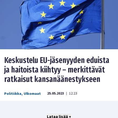
Keskustelu EU-jäsenyyden eduista
ja haitoista kiihtyy – merkittävät
ratkaisut kansanäänestykseen
25.05.2023
12:23
Politiikka
,
Ulkomaat
|
Lataa lisää +