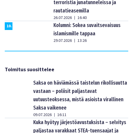
terroristia junatunneleissa ja
rautatieasemilla
26.07.2026
16:40
|
Kolumni: Sokea suvaitsevaisuus
10
.
islamismille tappaa
29.07.2026
13:26
|
Toimitus suosittelee
Saksa on häviämässä taistelun rikollisuutta
vastaan – poliisit paljastavat
uutuusteoksessa, mistä asioista virallinen
Saksa vaikenee
09.07.2026
16:11
|
Kuka hyötyy järjestöavustuksista – selvitys
paljastaa varakkaat STEA-tuensaajat ja