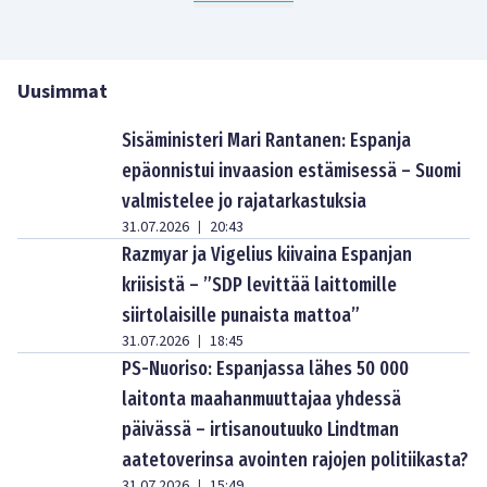
Uusimmat
Sisäministeri Mari Rantanen: Espanja
epäonnistui invaasion estämisessä – Suomi
valmistelee jo rajatarkastuksia
31.07.2026
20:43
|
Razmyar ja Vigelius kiivaina Espanjan
kriisistä – ”SDP levittää laittomille
siirtolaisille punaista mattoa”
31.07.2026
18:45
|
PS-Nuoriso: Espanjassa lähes 50 000
laitonta maahanmuuttajaa yhdessä
päivässä – irtisanoutuuko Lindtman
aatetoverinsa avointen rajojen politiikasta?
31.07.2026
15:49
|