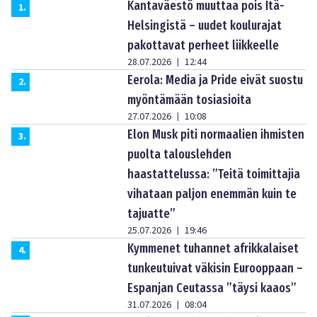
Kantaväestö muuttaa pois Itä-
1
.
Helsingistä – uudet koulurajat
pakottavat perheet liikkeelle
28.07.2026
12:44
|
Eerola: Media ja Pride eivät suostu
2
.
myöntämään tosiasioita
27.07.2026
10:08
|
Elon Musk piti normaalien ihmisten
3
.
puolta talouslehden
haastattelussa: ”Teitä toimittajia
vihataan paljon enemmän kuin te
tajuatte”
25.07.2026
19:46
|
Kymmenet tuhannet afrikkalaiset
4
.
tunkeutuivat väkisin Eurooppaan –
Espanjan Ceutassa ”täysi kaaos”
31.07.2026
08:04
|