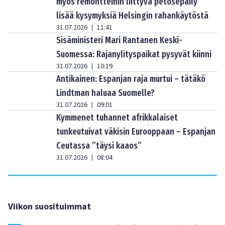
myös remontteihin liittyvä petosepäily
lisää kysymyksiä Helsingin rahankäytöstä
31.07.2026
11:41
|
Sisäministeri Mari Rantanen Keski-
Suomessa: Rajanylityspaikat pysyvät kiinni
31.07.2026
10:19
|
Antikainen: Espanjan raja murtui – tätäkö
Lindtman haluaa Suomelle?
31.07.2026
09:01
|
Kymmenet tuhannet afrikkalaiset
tunkeutuivat väkisin Eurooppaan – Espanjan
Ceutassa ”täysi kaaos”
31.07.2026
08:04
|
Viikon suosituimmat