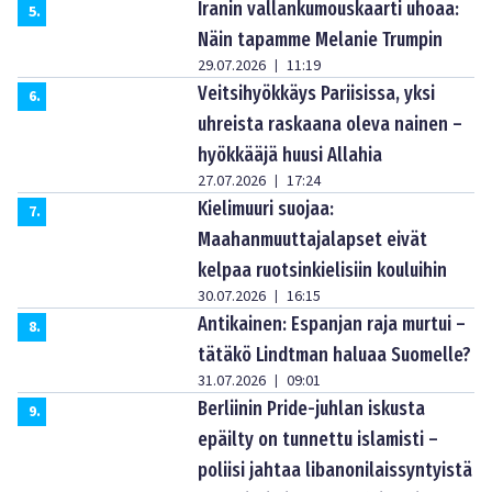
Iranin vallankumouskaarti uhoaa:
5
.
Näin tapamme Melanie Trumpin
29.07.2026
11:19
|
Veitsihyökkäys Pariisissa, yksi
6
.
uhreista raskaana oleva nainen –
hyökkääjä huusi Allahia
27.07.2026
17:24
|
Kielimuuri suojaa:
7
.
Maahanmuuttajalapset eivät
kelpaa ruotsinkielisiin kouluihin
30.07.2026
16:15
|
Antikainen: Espanjan raja murtui –
8
.
tätäkö Lindtman haluaa Suomelle?
31.07.2026
09:01
|
Berliinin Pride-juhlan iskusta
9
.
epäilty on tunnettu islamisti –
poliisi jahtaa libanonilaissyntyistä