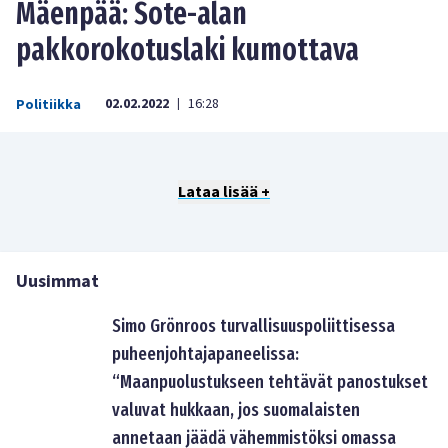
Mäenpää: Sote-alan
pakkorokotuslaki kumottava
02.02.2022
16:28
Politiikka
|
Lataa lisää +
Uusimmat
Simo Grönroos turvallisuuspoliittisessa
puheenjohtajapaneelissa:
“Maanpuolustukseen tehtävät panostukset
valuvat hukkaan, jos suomalaisten
annetaan jäädä vähemmistöksi omassa