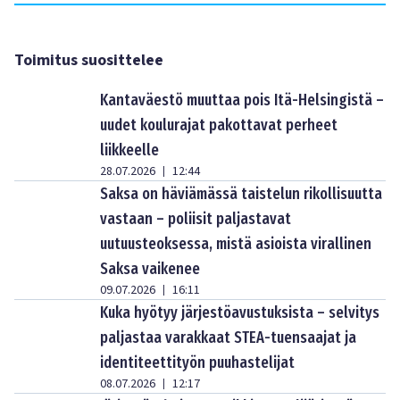
Toimitus suosittelee
Kantaväestö muuttaa pois Itä-Helsingistä –
uudet koulurajat pakottavat perheet
liikkeelle
28.07.2026
12:44
|
Saksa on häviämässä taistelun rikollisuutta
vastaan – poliisit paljastavat
uutuusteoksessa, mistä asioista virallinen
Saksa vaikenee
09.07.2026
16:11
|
Kuka hyötyy järjestöavustuksista – selvitys
paljastaa varakkaat STEA-tuensaajat ja
identiteettityön puuhastelijat
08.07.2026
12:17
|