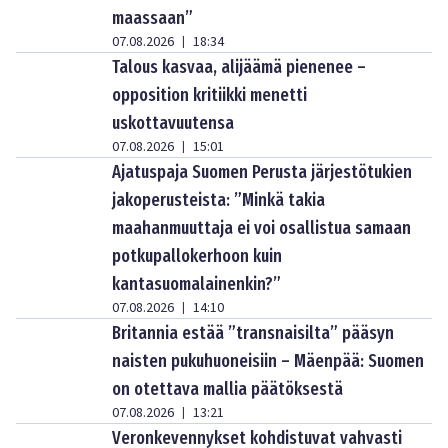
maassaan”
07.08.2026
18:34
|
Talous kasvaa, alijäämä pienenee –
opposition kritiikki menetti
uskottavuutensa
07.08.2026
15:01
|
Ajatuspaja Suomen Perusta järjestötukien
jakoperusteista: ”Minkä takia
maahanmuuttaja ei voi osallistua samaan
potkupallokerhoon kuin
kantasuomalainenkin?”
07.08.2026
14:10
|
Britannia estää ”transnaisilta” pääsyn
naisten pukuhuoneisiin – Mäenpää: Suomen
on otettava mallia päätöksestä
07.08.2026
13:21
|
Veronkevennykset kohdistuvat vahvasti