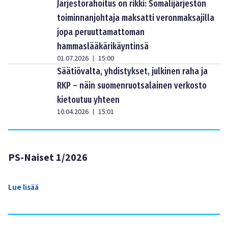
Järjestörahoitus on rikki: Somalijärjestön
toiminnanjohtaja maksatti veronmaksajilla
jopa peruuttamattoman
hammaslääkärikäyntinsä
01.07.2026
15:00
|
Säätiövalta, yhdistykset, julkinen raha ja
RKP – näin suomenruotsalainen verkosto
kietoutuu yhteen
10.04.2026
15:01
|
PS-Naiset 1/2026
Lue lisää