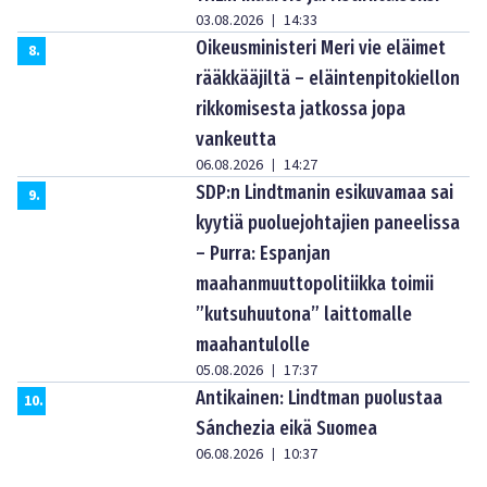
03.08.2026
14:33
|
Oikeusministeri Meri vie eläimet
8
.
rääkkääjiltä – eläintenpitokiellon
rikkomisesta jatkossa jopa
vankeutta
06.08.2026
14:27
|
SDP:n Lindtmanin esikuvamaa sai
9
.
kyytiä puoluejohtajien paneelissa
– Purra: Espanjan
maahanmuuttopolitiikka toimii
”kutsuhuutona” laittomalle
maahantulolle
05.08.2026
17:37
|
Antikainen: Lindtman puolustaa
10
.
Sánchezia eikä Suomea
06.08.2026
10:37
|