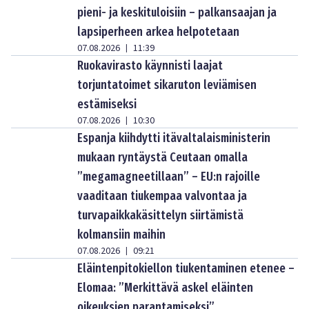
pieni- ja keskituloisiin – palkansaajan ja
lapsiperheen arkea helpotetaan
07.08.2026
11:39
|
Ruokavirasto käynnisti laajat
torjuntatoimet sikaruton leviämisen
estämiseksi
07.08.2026
10:30
|
Espanja kiihdytti itävaltalaisministerin
mukaan ryntäystä Ceutaan omalla
”megamagneetillaan” – EU:n rajoille
vaaditaan tiukempaa valvontaa ja
turvapaikkakäsittelyn siirtämistä
kolmansiin maihin
07.08.2026
09:21
|
Eläintenpitokiellon tiukentaminen etenee –
Elomaa: ”Merkittävä askel eläinten
oikeuksien parantamiseksi”