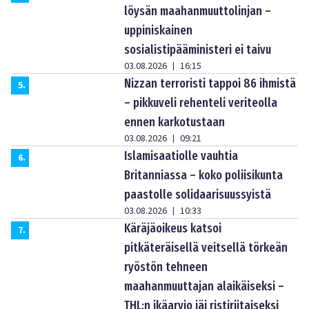
löysän maahanmuuttolinjan –
uppiniskainen
sosialistipääministeri ei taivu
03.08.2026
16:15
|
Nizzan terroristi tappoi 86 ihmistä
5
.
– pikkuveli rehenteli veriteolla
ennen karkotustaan
03.08.2026
09:21
|
Islamisaatiolle vauhtia
6
.
Britanniassa – koko poliisikunta
paastolle solidaarisuussyistä
03.08.2026
10:33
|
Käräjäoikeus katsoi
7
.
pitkäteräisellä veitsellä törkeän
ryöstön tehneen
maahanmuuttajan alaikäiseksi –
THL:n ikäarvio jäi ristiriitaiseksi