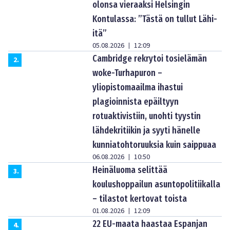
olonsa vieraaksi Helsingin
Kontulassa: ”Tästä on tullut Lähi-
itä”
05.08.2026
12:09
|
Cambridge rekrytoi tosielämän
2
.
woke-Turhapuron –
yliopistomaailma ihastui
plagioinnista epäiltyyn
rotuaktivistiin, unohti tyystin
lähdekritiikin ja syyti hänelle
kunniatohtoruuksia kuin saippuaa
06.08.2026
10:50
|
Heinäluoma selittää
3
.
koulushoppailun asuntopolitiikalla
– tilastot kertovat toista
01.08.2026
12:09
|
22 EU-maata haastaa Espanjan
4
.