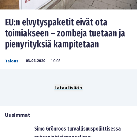
EU:n elvytyspaketit eivät ota
toimiakseen – zombeja tuetaan ja
pienyrityksiä kampitetaan
03.06.2020
10:03
Talous
|
Lataa lisää +
Uusimmat
Simo Grönroos turvallisuuspoliittisessa