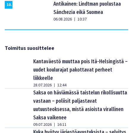
Antikainen: Lindtman puolustaa
10
.
Sánchezia eikä Suomea
06.08.2026
10:37
|
Toimitus suosittelee
Kantaväestö muuttaa pois Itä-Helsingistä –
uudet koulurajat pakottavat perheet
liikkeelle
28.07.2026
12:44
|
Saksa on häviämässä taistelun rikollisuutta
vastaan – poliisit paljastavat
uutuusteoksessa, mistä asioista virallinen
Saksa vaikenee
09.07.2026
16:11
|
Kuka hyötyy järjestöavustuksista – selvitys