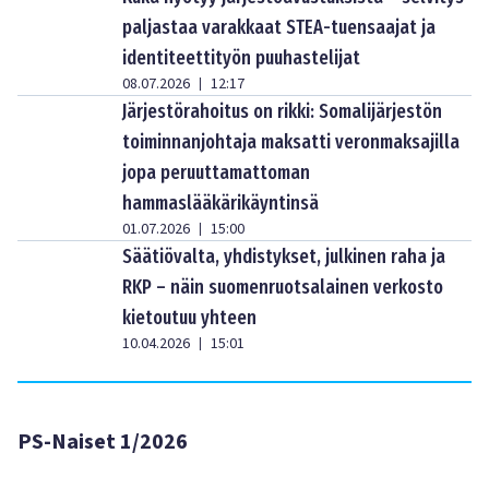
paljastaa varakkaat STEA-tuensaajat ja
identiteettityön puuhastelijat
08.07.2026
12:17
|
Järjestörahoitus on rikki: Somalijärjestön
toiminnanjohtaja maksatti veronmaksajilla
jopa peruuttamattoman
hammaslääkärikäyntinsä
01.07.2026
15:00
|
Säätiövalta, yhdistykset, julkinen raha ja
RKP – näin suomenruotsalainen verkosto
kietoutuu yhteen
10.04.2026
15:01
|
PS-Naiset 1/2026