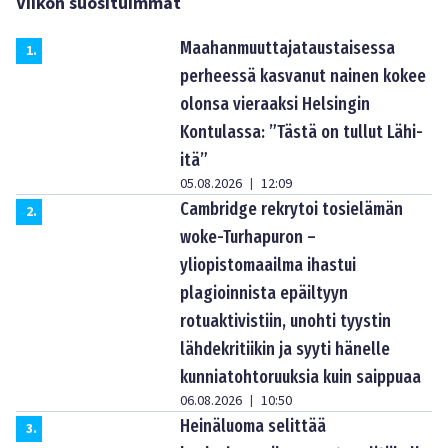
Viikon suosituimmat
Maahanmuuttajataustaisessa
1
.
perheessä kasvanut nainen kokee
olonsa vieraaksi Helsingin
Kontulassa: ”Tästä on tullut Lähi-
itä”
05.08.2026
12:09
|
Cambridge rekrytoi tosielämän
2
.
woke-Turhapuron –
yliopistomaailma ihastui
plagioinnista epäiltyyn
rotuaktivistiin, unohti tyystin
lähdekritiikin ja syyti hänelle
kunniatohtoruuksia kuin saippuaa
06.08.2026
10:50
|
Heinäluoma selittää
3
.