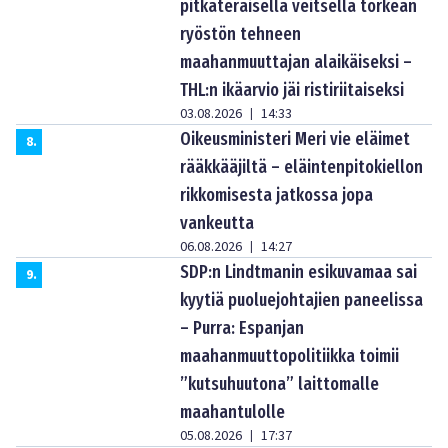
pitkäteräisellä veitsellä törkeän
ryöstön tehneen
maahanmuuttajan alaikäiseksi –
THL:n ikäarvio jäi ristiriitaiseksi
03.08.2026
14:33
|
Oikeusministeri Meri vie eläimet
8
.
rääkkääjiltä – eläintenpitokiellon
rikkomisesta jatkossa jopa
vankeutta
06.08.2026
14:27
|
SDP:n Lindtmanin esikuvamaa sai
9
.
kyytiä puoluejohtajien paneelissa
– Purra: Espanjan
maahanmuuttopolitiikka toimii
”kutsuhuutona” laittomalle
maahantulolle
05.08.2026
17:37
|