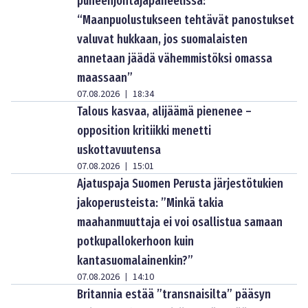
puheenjohtajapaneelissa:
“Maanpuolustukseen tehtävät panostukset
valuvat hukkaan, jos suomalaisten
annetaan jäädä vähemmistöksi omassa
maassaan”
07.08.2026
18:34
|
Talous kasvaa, alijäämä pienenee –
opposition kritiikki menetti
uskottavuutensa
07.08.2026
15:01
|
Ajatuspaja Suomen Perusta järjestötukien
jakoperusteista: ”Minkä takia
maahanmuuttaja ei voi osallistua samaan
potkupallokerhoon kuin
kantasuomalainenkin?”
07.08.2026
14:10
|
Britannia estää ”transnaisilta” pääsyn