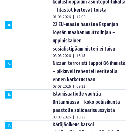
koulushoppailun asuntopolitiikalla
– tilastot kertovat toista
01.08.2026
12:09
|
22 EU-maata haastaa Espanjan
4
.
löysän maahanmuuttolinjan –
uppiniskainen
sosialistipääministeri ei taivu
03.08.2026
16:15
|
Nizzan terroristi tappoi 86 ihmistä
5
.
– pikkuveli rehenteli veriteolla
ennen karkotustaan
03.08.2026
09:21
|
Islamisaatiolle vauhtia
6
.
Britanniassa – koko poliisikunta
paastolle solidaarisuussyistä
03.08.2026
10:33
|
Käräjäoikeus katsoi
7
.