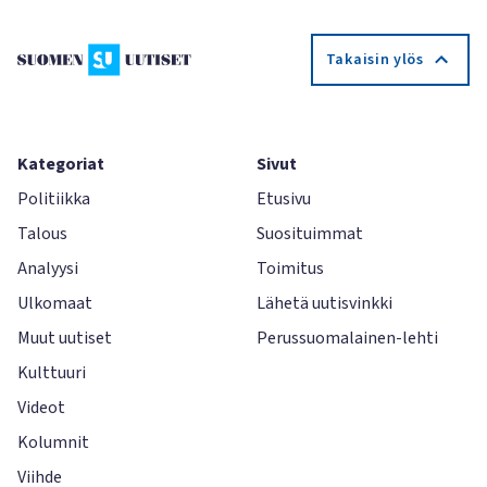
Takaisin ylös
Kategoriat
Sivut
Politiikka
Etusivu
Talous
Suosituimmat
Analyysi
Toimitus
Ulkomaat
Lähetä uutisvinkki
Muut uutiset
Perussuomalainen-lehti
Kulttuuri
Videot
Kolumnit
Viihde