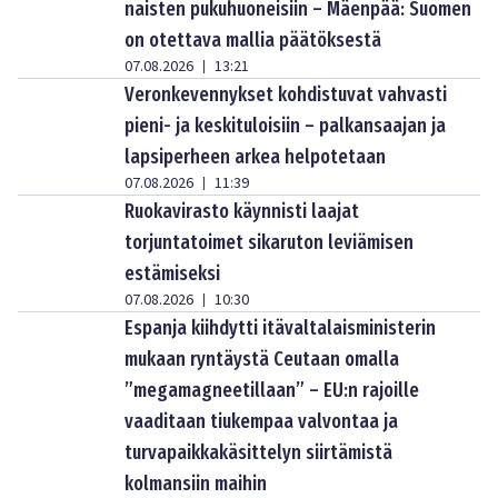
naisten pukuhuoneisiin – Mäenpää: Suomen
on otettava mallia päätöksestä
07.08.2026
13:21
|
Veronkevennykset kohdistuvat vahvasti
pieni- ja keskituloisiin – palkansaajan ja
lapsiperheen arkea helpotetaan
07.08.2026
11:39
|
Ruokavirasto käynnisti laajat
torjuntatoimet sikaruton leviämisen
estämiseksi
07.08.2026
10:30
|
Espanja kiihdytti itävaltalaisministerin
mukaan ryntäystä Ceutaan omalla
”megamagneetillaan” – EU:n rajoille
vaaditaan tiukempaa valvontaa ja
turvapaikkakäsittelyn siirtämistä
kolmansiin maihin