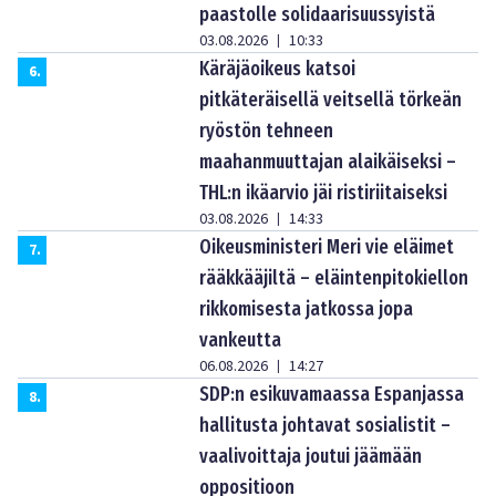
paastolle solidaarisuussyistä
03.08.2026
10:33
|
Käräjäoikeus katsoi
6
.
pitkäteräisellä veitsellä törkeän
ryöstön tehneen
maahanmuuttajan alaikäiseksi –
THL:n ikäarvio jäi ristiriitaiseksi
03.08.2026
14:33
|
Oikeusministeri Meri vie eläimet
7
.
rääkkääjiltä – eläintenpitokiellon
rikkomisesta jatkossa jopa
vankeutta
06.08.2026
14:27
|
SDP:n esikuvamaassa Espanjassa
8
.
hallitusta johtavat sosialistit –
vaalivoittaja joutui jäämään
oppositioon