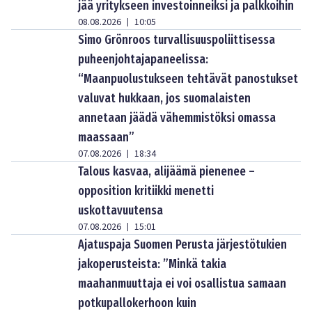
jää yritykseen investoinneiksi ja palkkoihin
08.08.2026
10:05
|
Simo Grönroos turvallisuuspoliittisessa
puheenjohtajapaneelissa:
“Maanpuolustukseen tehtävät panostukset
valuvat hukkaan, jos suomalaisten
annetaan jäädä vähemmistöksi omassa
maassaan”
07.08.2026
18:34
|
Talous kasvaa, alijäämä pienenee –
opposition kritiikki menetti
uskottavuutensa
07.08.2026
15:01
|
Ajatuspaja Suomen Perusta järjestötukien
jakoperusteista: ”Minkä takia
maahanmuuttaja ei voi osallistua samaan
potkupallokerhoon kuin