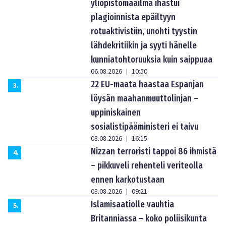
yliopistomaailma ihastui
plagioinnista epäiltyyn
rotuaktivistiin, unohti tyystin
lähdekritiikin ja syyti hänelle
kunniatohtoruuksia kuin saippuaa
06.08.2026
10:50
|
22 EU-maata haastaa Espanjan
3
.
löysän maahanmuuttolinjan –
uppiniskainen
sosialistipääministeri ei taivu
03.08.2026
16:15
|
Nizzan terroristi tappoi 86 ihmistä
4
.
– pikkuveli rehenteli veriteolla
ennen karkotustaan
03.08.2026
09:21
|
Islamisaatiolle vauhtia
5
.
Britanniassa – koko poliisikunta