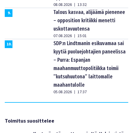
08.08.2026
13:32
|
Talous kasvaa, alijäämä pienenee
9
.
– opposition kritiikki menetti
uskottavuutensa
07.08.2026
15:01
|
SDP:n Lindtmanin esikuvamaa sai
10
.
kyytiä puoluejohtajien paneelissa
– Purra: Espanjan
maahanmuuttopolitiikka toimii
”kutsuhuutona” laittomalle
maahantulolle
05.08.2026
17:37
|
Toimitus suosittelee