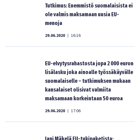
Tutkimus: Enemmistö suomalaisista ei
ole valmis maksamaan uusia EU-
menoja
29.06.2020
16:16
|
EU-elvytysrahastosta jopa 2 000 euron
lisälasku joka ainoalle työssäkäyvälle
suomalaiselle – tutkimuksen mukaan
kansalaiset olisivat valmiita
maksamaan korkeintaan 50 euroa
29.06.2020
17:06
|
Jani Mäkelä EU-tukipaketista: