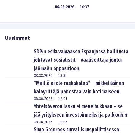
06.08.2026
10:37
|
Uusimmat
SDP:n esikuvamaassa Espanjassa hallitusta
johtavat sosialistit – vaalivoittaja joutui
jäämään oppositioon
08.08.2026
13:32
|
”Meillä ei ole roskakalaa” – mikkeliläinen
kalayrittäjä panostaa vain kotimaiseen
08.08.2026
12:01
|
Yhteisöveron lasku ei mene hukkaan – se
jää yritykseen investoinneiksi ja palkkoihin
08.08.2026
10:05
|
Simo Grönroos turvallisuuspoliittisessa