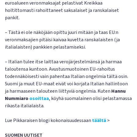
euroalueen veronmaksajat pelastivat Kreikkaa
holtittomasti rahoittaneet saksalaiset ja ranskalaiset
pankit.
– Tästä ei ole näköjään opittu juuri mitään ja taas EU:n
veronmaksajien pitäisi kaivaa kuvetta ranskalaisten (ja
italialaisten) pankkien pelastamiseksi.
– Italian tulee itse laittaa verojärjestelmänsä ja harmaa
taloutensa kuntoon. Avustusmuotoinen EU-rahoitus
todennäköisesti vain pahentaa Italian ongelmia tältä osin.
Suomi ja muut EU-maat eivät voi korjata Italian hallintoon
ja harmaaseen talouteen liittyviä ongelmia. Kuten
Hannu
Nummiaro
osoittaa
, köyhä suomalainen olisi pelastamassa
rikasta italialaista.
Lue Pikkaraisen blogi kokonaisuudessaan
täältä
>
SUOMEN UUTISET