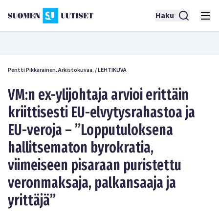
Haku
Pentti Pikkarainen. Arkistokuvaa.
/
LEHTIKUVA
VM:n ex-ylijohtaja arvioi erittäin
kriittisesti EU-elvytysrahastoa ja
EU-veroja – ”Lopputuloksena
hallitsematon byrokratia,
viimeiseen pisaraan puristettu
veronmaksaja, palkansaaja ja
yrittäjä”