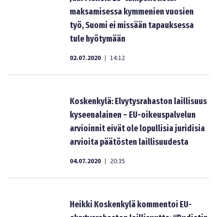
maksamisessa kymmenien vuosien
työ, Suomi ei missään tapauksessa
tule hyötymään
02.07.2020
14:12
|
Koskenkylä: Elvytysrahaston laillisuus
kyseenalainen – EU-oikeuspalvelun
arvioinnit eivät ole lopullisia juridisia
arvioita päätösten laillisuudesta
04.07.2020
20:35
|
Heikki Koskenkylä kommentoi EU-