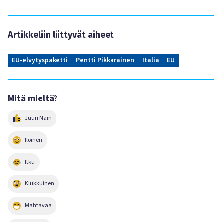
Artikkeliin liittyvät aiheet
EU-elvytyspaketti
Pentti Pikkarainen
Italia
EU
Mitä mieltä?
Juuri Näin
Iloinen
Itku
Kiukkuinen
Mahtavaa