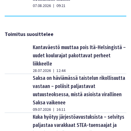
07.08.2026
09:21
|
Toimitus suosittelee
Kantaväestö muuttaa pois Itä-Helsingistä –
uudet koulurajat pakottavat perheet
liikkeelle
28.07.2026
12:44
|
Saksa on häviämässä taistelun rikollisuutta
vastaan – poliisit paljastavat
uutuusteoksessa, mistä asioista virallinen
Saksa vaikenee
09.07.2026
16:11
|
Kuka hyötyy järjestöavustuksista – selvitys
paljastaa varakkaat STEA-tuensaajat ja