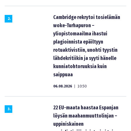
Cambridge rekrytoi tosielämän
2
.
woke-Turhapuron –
yliopistomaailma ihastui
plagioinnista epäiltyyn
rotuaktivistiin, unohti tyystin
lähdekritiikin ja syyti hänelle
kunniatohtoruuksia kuin
saippuaa
06.08.2026
10:50
|
22 EU-maata haastaa Espanjan
3
.
löysän maahanmuuttolinjan –
uppiniskainen