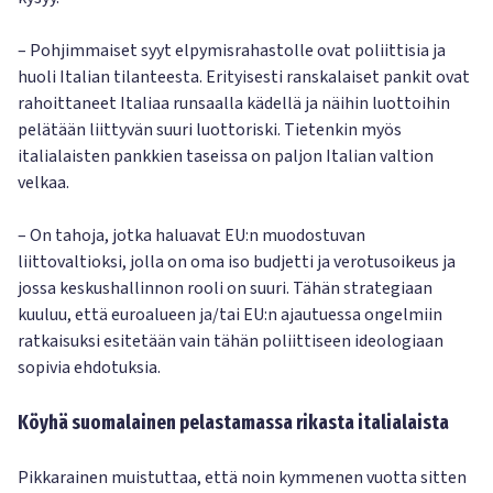
– Pohjimmaiset syyt elpymisrahastolle ovat poliittisia ja
huoli Italian tilanteesta. Erityisesti ranskalaiset pankit ovat
rahoittaneet Italiaa runsaalla kädellä ja näihin luottoihin
pelätään liittyvän suuri luottoriski. Tietenkin myös
italialaisten pankkien taseissa on paljon Italian valtion
velkaa.
– On tahoja, jotka haluavat EU:n muodostuvan
liittovaltioksi, jolla on oma iso budjetti ja verotusoikeus ja
jossa keskushallinnon rooli on suuri. Tähän strategiaan
kuuluu, että euroalueen ja/tai EU:n ajautuessa ongelmiin
ratkaisuksi esitetään vain tähän poliittiseen ideologiaan
sopivia ehdotuksia.
Köyhä suomalainen pelastamassa rikasta italialaista
Pikkarainen muistuttaa, että noin kymmenen vuotta sitten