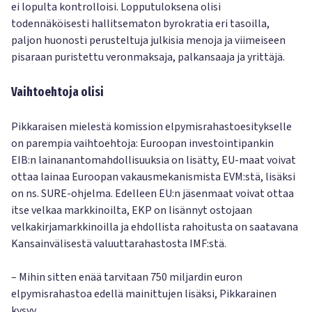
ei lopulta kontrolloisi. Lopputuloksena olisi
todennäköisesti hallitsematon byrokratia eri tasoilla,
paljon huonosti perusteltuja julkisia menoja ja viimeiseen
pisaraan puristettu veronmaksaja, palkansaaja ja yrittäjä.
Vaihtoehtoja olisi
Pikkaraisen mielestä komission elpymisrahastoesitykselle
on parempia vaihtoehtoja: Euroopan investointipankin
EIB:n lainanantomahdollisuuksia on lisätty, EU-maat voivat
ottaa lainaa Euroopan vakausmekanismista EVM:stä, lisäksi
on ns. SURE-ohjelma. Edelleen EU:n jäsenmaat voivat ottaa
itse velkaa markkinoilta, EKP on lisännyt ostojaan
velkakirjamarkkinoilla ja ehdollista rahoitusta on saatavana
Kansainvälisestä valuuttarahastosta IMF:stä.
– Mihin sitten enää tarvitaan 750 miljardin euron
elpymisrahastoa edellä mainittujen lisäksi, Pikkarainen
kysyy.