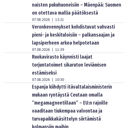
naisten pukuhuoneisiin – Mäenpää: Suomen
on otettava mallia päätöksestä
07.08.2026
13:21
|
Veronkevennykset kohdistuvat vahvasti
pieni- ja keskituloisiin – palkansaajan ja
lapsiperheen arkea helpotetaan
07.08.2026
11:39
|
Ruokavirasto käynnisti laajat
torjuntatoimet sikaruton leviämisen
estämiseksi
07.08.2026
10:30
|
Espanja kiihdytti itävaltalaisministerin
mukaan ryntäystä Ceutaan omalla
”megamagneetillaan” – EU:n rajoille
vaaditaan tiukempaa valvontaa ja
turvapaikkakäsittelyn siirtämistä
kolmansiin maihin