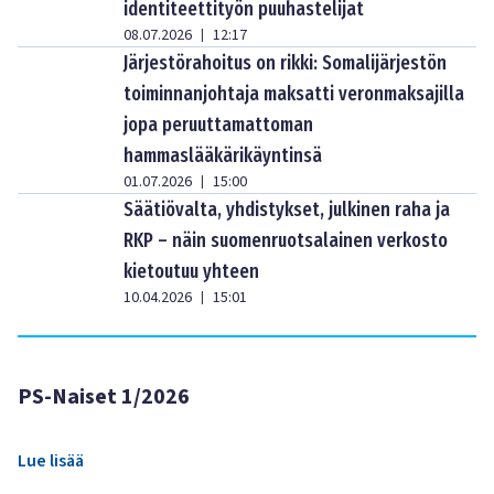
identiteettityön puuhastelijat
08.07.2026
12:17
|
Järjestörahoitus on rikki: Somalijärjestön
toiminnanjohtaja maksatti veronmaksajilla
jopa peruuttamattoman
hammaslääkärikäyntinsä
01.07.2026
15:00
|
Säätiövalta, yhdistykset, julkinen raha ja
RKP – näin suomenruotsalainen verkosto
kietoutuu yhteen
10.04.2026
15:01
|
PS-Naiset 1/2026
Lue lisää