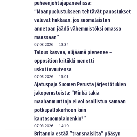
puheenjohtajapaneelissa:
“Maanpuolustukseen tehtävät panostukset
valuvat hukkaan, jos suomalaisten
annetaan jäädä vähemmistöksi omassa
maassaan”
07.08.2026
18:34
|
Talous kasvaa, alijäämä pienenee –
opposition kritiikki menetti
uskottavuutensa
07.08.2026
15:01
|
Ajatuspaja Suomen Perusta järjestötukien
jakoperusteista: ”Minkä takia
maahanmuuttaja ei voi osallistua samaan
potkupallokerhoon kuin
kantasuomalainenkin?”
07.08.2026
14:10
|
Britannia estää ”transnaisilta” pääsyn