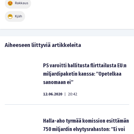
Rakkaus
Kjäh
Aiheeseen liittyviä artikkeleita
PS varoitti hallitusta flirttailusta EU:n
miljardipaketin kanssa: ”Opetelkaa
sanomaan ei”
12.06.2020
20:42
|
Halla-aho tyrmää komission esittämän
750 miljardin elvytysrahaston: ”Ei voi