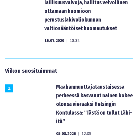
laillisuusvalvoja, hallitus velvollinen
ottamaan huomioon
perustuslakivaliokunnan
valtiosääntöiset huomautukset
16.07.2020
18:32
|
Viikon suosituimmat
Maahanmuuttajataustaisessa
1
.
perheessä kasvanut nainen kokee
olonsa vieraaksi Helsingin
Kontulassa: ”Tästä on tullut Lähi-
itä”
05.08.2026
12:09
|