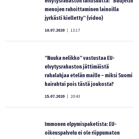
elvytysrahaston laillisuutta: “Budjetin
menojen rahoittaminen lainoilla
jyrkästi kielletty” (video)
10.07.2020
13:17
|
”Nuuka nelikko” vastustaa EU-
elvytysrahaston jättimäistä
rahalahjaa etelän maille – miksi Suomi
hairahtui pois tästä joukosta?
15.07.2020
20:43
|
Immonen elpymispaketista: EU-
oikeuspalvelu ei ole riippumaton