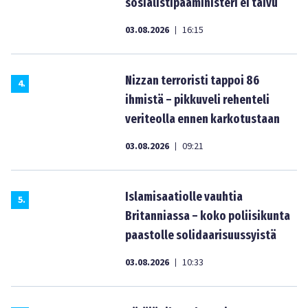
sosialistipääministeri ei taivu
03.08.2026
16:15
|
Nizzan terroristi tappoi 86
4
.
ihmistä – pikkuveli rehenteli
veriteolla ennen karkotustaan
03.08.2026
09:21
|
Islamisaatiolle vauhtia
5
.
Britanniassa – koko poliisikunta
paastolle solidaarisuussyistä
03.08.2026
10:33
|