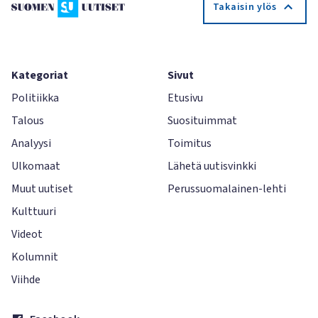
Takaisin ylös
Kategoriat
Sivut
Politiikka
Etusivu
Talous
Suosituimmat
Analyysi
Toimitus
Ulkomaat
Lähetä uutisvinkki
Muut uutiset
Perussuomalainen-lehti
Kulttuuri
Videot
Kolumnit
Viihde