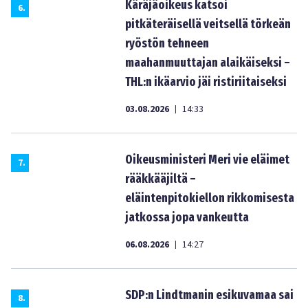
Käräjäoikeus katsoi
6
.
pitkäteräisellä veitsellä törkeän
ryöstön tehneen
maahanmuuttajan alaikäiseksi –
THL:n ikäarvio jäi ristiriitaiseksi
03.08.2026
14:33
|
Oikeusministeri Meri vie eläimet
7
.
rääkkääjiltä –
eläintenpitokiellon rikkomisesta
jatkossa jopa vankeutta
06.08.2026
14:27
|
SDP:n Lindtmanin esikuvamaa sai
8
.