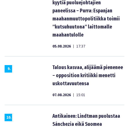
kyytiä puoluejohtajien
paneelissa – Purra: Espanjan
maahanmuuttopolitiikka toimii
”kutsuhuutona” laittomalle
maahantulolle
05.08.2026
17:37
|
Talous kasvaa, alijäämä pienenee
9
.
– opposition kritiikki menetti
uskottavuutensa
07.08.2026
15:01
|
Antikainen: Lindtman puolustaa
10
.
Sánchezia eikä Suomea