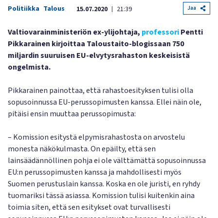
Politiikka
Talous
Jaa
15.07.2020
21:39
|
Valtiovarainministeriön ex-ylijohtaja,
professori
Pentti
Pikkarainen kirjoittaa Taloustaito-blogissaan 750
miljardin suuruisen EU-elvytysrahaston keskeisistä
ongelmista.
Pikkarainen painottaa, että rahastoesityksen tulisi olla
sopusoinnussa EU-perussopimusten kanssa. Ellei näin ole,
pitäisi ensin muuttaa perussopimusta:
– Komission esitystä elpymisrahastosta on arvostelu
monesta näkökulmasta. On epäilty, että sen
lainsäädännöllinen pohja ei ole välttämättä sopusoinnussa
EU:n perussopimusten kanssa ja mahdollisesti myös
Suomen perustuslain kanssa. Koska en ole juristi, en ryhdy
tuomariksi tässä asiassa. Komission tulisi kuitenkin aina
toimia siten, että sen esitykset ovat turvallisesti