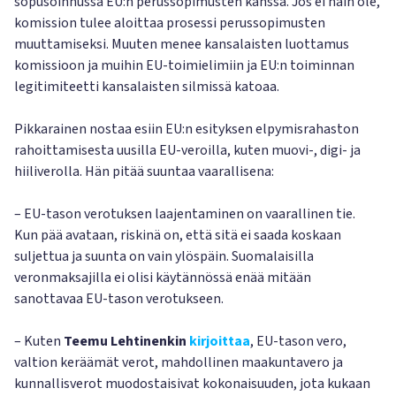
sopusoinnussa EU:n perussopimusten kanssa. Jos ei näin ole,
komission tulee aloittaa prosessi perussopimusten
muuttamiseksi. Muuten menee kansalaisten luottamus
komissioon ja muihin EU-toimielimiin ja EU:n toiminnan
legitimiteetti kansalaisten silmissä katoaa.
Pikkarainen nostaa esiin EU:n esityksen elpymisrahaston
rahoittamisesta uusilla EU-veroilla, kuten muovi-, digi- ja
hiiliverolla. Hän pitää suuntaa vaarallisena:
– EU-tason verotuksen laajentaminen on vaarallinen tie.
Kun pää avataan, riskinä on, että sitä ei saada koskaan
suljettua ja suunta on vain ylöspäin. Suomalaisilla
veronmaksajilla ei olisi käytännössä enää mitään
sanottavaa EU-tason verotukseen.
– Kuten
Teemu Lehtinenkin
kirjoittaa
, EU-tason vero,
valtion keräämät verot, mahdollinen maakuntavero ja
kunnallisverot muodostaisivat kokonaisuuden, jota kukaan