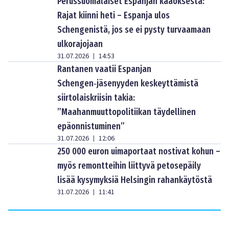
Perussuomalaiset Espanjan kaaoksesta:
Rajat kiinni heti – Espanja ulos
Schengenistä, jos se ei pysty turvaamaan
ulkorajojaan
31.07.2026
14:53
|
Rantanen vaatii Espanjan
Schengen‑jäsenyyden keskeyttämistä
siirtolaiskriisin takia:
”Maahanmuuttopolitiikan täydellinen
epäonnistuminen”
31.07.2026
12:06
|
250 000 euron uimaportaat nostivat kohun –
myös remontteihin liittyvä petosepäily
lisää kysymyksiä Helsingin rahankäytöstä
31.07.2026
11:41
|