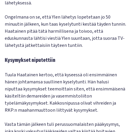
lähetyksessä.
Ongelmana on se, että Ylen lähetys lopetetaan jo 50
minuutin jälkeen, kun taas kyselytunti kestää täyden tunnin.
Haatainen pitää tätä harmillisena ja toivoo, että
eduskunnasta lähtisi viestiä Ylen suuntaan, jotta suoraa TV-
lähetystä jatkettaisiin täyteen tuntiin.
Kysymykset niputettiin
Tuula Haatainen kertoo, että kyseessä oli ensimmäinen
hänen johtamansa suullinen kyselytunti. Hän halusi
niputtaa kysymykset teemoittain siten, että ensimmäisenä
käsiteltiin demareiden ja vasemmistoliiton
työelämäkysymykset. Kakkosnipussa olivat vihreiden ja
RKP:n maahanmuuttoon liittyvät kysymykset.
Vasta tämän jälkeen tuli perussuomalaisten pääkysymys,
joka koski vakuutuslääkäreiden valtaa kiistää hoitavien