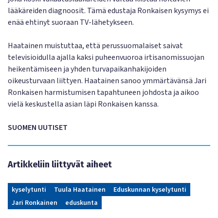
lääkäreiden diagnoosit. Tämä edustaja Ronkaisen kysymys ei
enää ehtinyt suoraan TV-lähetykseen.
Haatainen muistuttaa, että perussuomalaiset saivat
televisioidulla ajalla kaksi puheenvuoroa irtisanomissuojan
heikentämiseen ja yhden turvapaikanhakijoiden
oikeusturvaan liittyen. Haatainen sanoo ymmärtävänsä Jari
Ronkaisen harmistumisen tapahtuneen johdosta ja aikoo
vielä keskustella asian läpi Ronkaisen kanssa.
SUOMEN UUTISET
Artikkeliin liittyvät aiheet
kyselytunti
Tuula Haatainen
Eduskunnan kyselytunti
Jari Ronkainen
eduskunta