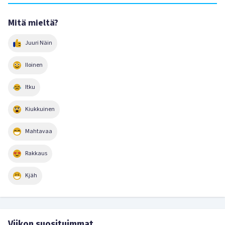
Mitä mieltä?
Juuri Näin
Iloinen
Itku
Kiukkuinen
Mahtavaa
Rakkaus
Kjäh
Viikon suosituimmat