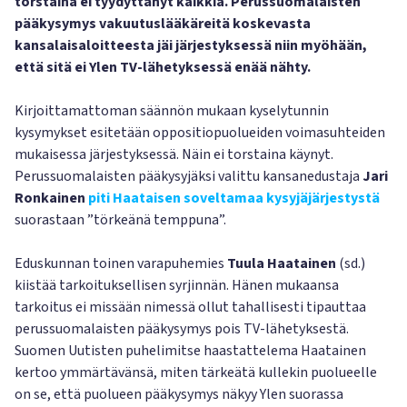
torstaina ei tyydyttänyt kaikkia. Perussuomalaisten
pääkysymys vakuutuslääkäreitä koskevasta
kansalaisaloitteesta jäi järjestyksessä niin myöhään,
että sitä ei Ylen TV-lähetyksessä enää nähty.
Kirjoittamattoman säännön mukaan kyselytunnin
kysymykset esitetään oppositiopuolueiden voimasuhteiden
mukaisessa järjestyksessä. Näin ei torstaina käynyt.
Perussuomalaisten pääkysyjäksi valittu kansanedustaja
Jari
Ronkainen
piti Haataisen soveltamaa kysyjäjärjestystä
suorastaan ”törkeänä temppuna”.
Eduskunnan toinen varapuhemies
Tuula Haatainen
(sd.)
kiistää tarkoituksellisen syrjinnän. Hänen mukaansa
tarkoitus ei missään nimessä ollut tahallisesti tipauttaa
perussuomalaisten pääkysymys pois TV-lähetyksestä.
Suomen Uutisten puhelimitse haastattelema Haatainen
kertoo ymmärtävänsä, miten tärkeätä kullekin puolueelle
on se, että puolueen pääkysymys näkyy Ylen suorassa