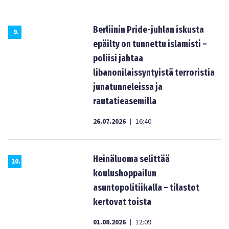
Berliinin Pride-juhlan iskusta
9
.
epäilty on tunnettu islamisti –
poliisi jahtaa
libanonilaissyntyistä terroristia
junatunneleissa ja
rautatieasemilla
26.07.2026
16:40
|
Heinäluoma selittää
10
.
koulushoppailun
asuntopolitiikalla – tilastot
kertovat toista
01.08.2026
12:09
|