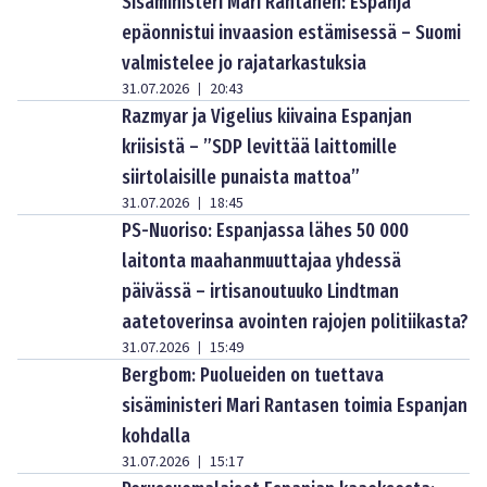
Sisäministeri Mari Rantanen: Espanja
epäonnistui invaasion estämisessä – Suomi
valmistelee jo rajatarkastuksia
31.07.2026
20:43
|
Razmyar ja Vigelius kiivaina Espanjan
kriisistä – ”SDP levittää laittomille
siirtolaisille punaista mattoa”
31.07.2026
18:45
|
PS-Nuoriso: Espanjassa lähes 50 000
laitonta maahanmuuttajaa yhdessä
päivässä – irtisanoutuuko Lindtman
aatetoverinsa avointen rajojen politiikasta?
31.07.2026
15:49
|
Bergbom: Puolueiden on tuettava
sisäministeri Mari Rantasen toimia Espanjan
kohdalla
31.07.2026
15:17
|