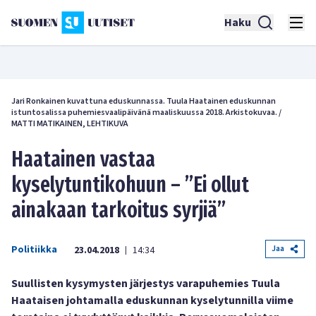
Haku
Jari Ronkainen kuvattuna eduskunnassa. Tuula Haatainen eduskunnan
istuntosalissa puhemiesvaalipäivänä maaliskuussa 2018. Arkistokuvaa.
/
MATTI MATIKAINEN, LEHTIKUVA
Haatainen vastaa
kyselytuntikohuun – ”Ei ollut
ainakaan tarkoitus syrjiä”
Politiikka
Jaa
23.04.2018
14:34
|
Suullisten kysymysten järjestys varapuhemies Tuula
Haataisen johtamalla eduskunnan kyselytunnilla viime