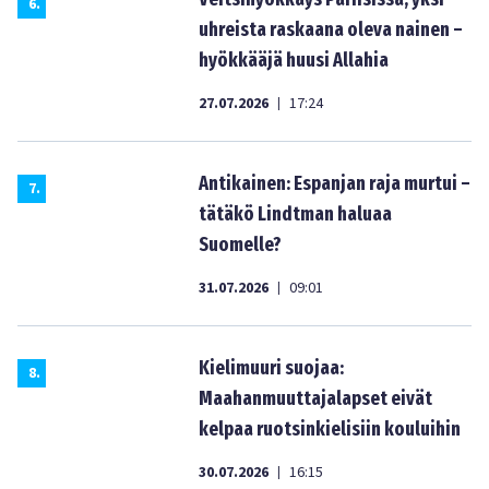
6
.
uhreista raskaana oleva nainen –
hyökkääjä huusi Allahia
27.07.2026
17:24
|
Antikainen: Espanjan raja murtui –
7
.
tätäkö Lindtman haluaa
Suomelle?
31.07.2026
09:01
|
Kielimuuri suojaa:
8
.
Maahanmuuttajalapset eivät
kelpaa ruotsinkielisiin kouluihin
30.07.2026
16:15
|