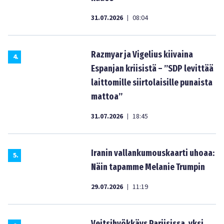
31.07.2026
08:04
|
Razmyar ja Vigelius kiivaina
4
.
Espanjan kriisistä – ”SDP levittää
laittomille siirtolaisille punaista
mattoa”
31.07.2026
18:45
|
Iranin vallankumouskaarti uhoaa:
5
.
Näin tapamme Melanie Trumpin
29.07.2026
11:19
|
Veitsihyökkäys Pariisissa, yksi