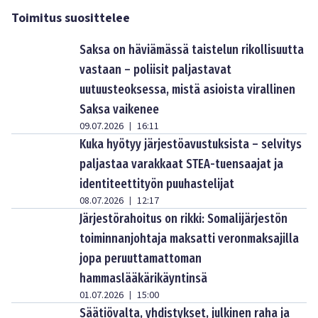
Toimitus suosittelee
Saksa on häviämässä taistelun rikollisuutta
vastaan – poliisit paljastavat
uutuusteoksessa, mistä asioista virallinen
Saksa vaikenee
09.07.2026
16:11
|
Kuka hyötyy järjestöavustuksista – selvitys
paljastaa varakkaat STEA-tuensaajat ja
identiteettityön puuhastelijat
08.07.2026
12:17
|
Järjestörahoitus on rikki: Somalijärjestön
toiminnanjohtaja maksatti veronmaksajilla
jopa peruuttamattoman
hammaslääkärikäyntinsä
01.07.2026
15:00
|
Säätiövalta, yhdistykset, julkinen raha ja