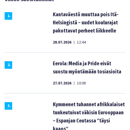
Kantaväestö muuttaa pois Itä-
1
.
Helsingistä – uudet koulurajat
pakottavat perheet liikkeelle
28.07.2026
12:44
|
Eerola: Media ja Pride eivät
2
.
suostu myöntämään tosiasioita
27.07.2026
10:08
|
Kymmenet tuhannet afrikkalaiset
3
.
tunkeutuivat väkisin Eurooppaan
– Espanjan Ceutassa ”täysi
kaaos”