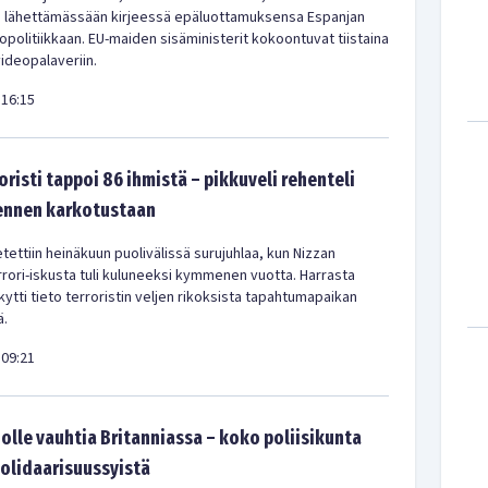
a lähettämässään kirjeessä epäluottamuksensa Espanjan
olitiikkaan. EU-maiden sisäministerit kokoontuvat tiistaina
videopalaveriin.
16:15
oristi tappoi 86 ihmistä – pikkuveli rehenteli
 ennen karkotustaan
tettiin heinäkuun puolivälissä surujuhlaa, kun Nizzan
rrori-iskusta tuli kuluneeksi kymmenen vuotta. Harrasta
ytti tieto terroristin veljen rikoksista tapahtumapaikan
ä.
09:21
olle vauhtia Britanniassa – koko poliisikunta
solidaarisuussyistä