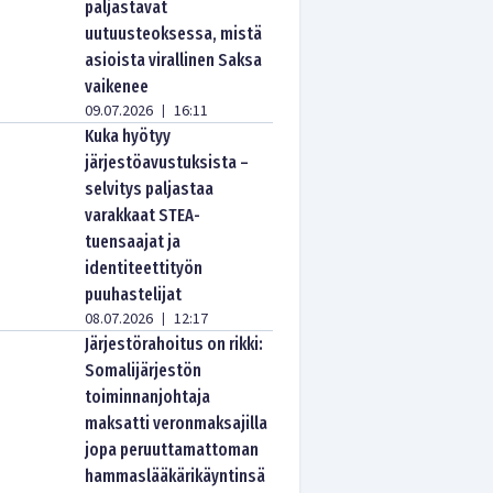
paljastavat
uutuusteoksessa, mistä
asioista virallinen Saksa
vaikenee
09.07.2026
16:11
|
Kuka hyötyy
järjestöavustuksista –
selvitys paljastaa
varakkaat STEA-
tuensaajat ja
identiteettityön
puuhastelijat
08.07.2026
12:17
|
Järjestörahoitus on rikki:
Somalijärjestön
toiminnanjohtaja
maksatti veronmaksajilla
jopa peruuttamattoman
hammaslääkärikäyntinsä