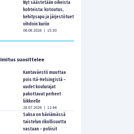
Nyt säästetään oikeista
kohteista: kotoutus,
kehitysapu ja järjestötuet
vihdoin kuriin
06.08.2026
15:30
|
imitus suosittelee
Kantaväestö muuttaa
pois Itä-Helsingistä –
uudet koulurajat
pakottavat perheet
liikkeelle
28.07.2026
12:44
|
Saksa on häviämässä
taistelun rikollisuutta
vastaan – poliisit