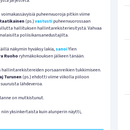
stä järjestetä.
t voimakassävyisiä puheenvuoroja pitkin viime
Raatikainen
(ps.)
vastusti
puheenvuorossaan
llutta hallituksen hallintarekisteriesitystä. Vahvaa
laisilta poliisikansanedustajilta.
äillä näkymin hyväksy lakia,
sanoi
Ylen
ra Ruoho
ryhmäkokouksen jälkeen tänään.
 hallintarekistereiden porsaanreikien tukkimiseen.
aj Turunen
(ps.) ehdotti viime viikolla piiloon
 suuruista lähdeveroa.
ilanne on mutkistunut.
iin yksinkertaista kuin alunperin näytti,