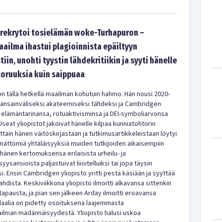
rekrytoi tosielämän woke-Turhapuron –
aailma ihastui plagioinnista epäiltyyn
tiin, unohti tyystin lähdekritiikin ja syyti hänelle
oruuksia kuin saippuaa
n tällä hetkellä maailman kohutuin hahmo. Hän nousi 2020-
kansainväliseksi akateemiseksi tähdeksi ja Cambridgen
 elämäntarinansa, rotuaktivisminsa ja DEI-symboliarvonsa
Useat yliopistot jakoivat hänelle kilpaa kunniatohtorin
ljattain hänen väitöskirjastaan ja tutkimusartikkeleistaan löytyi
ämättömiä yhtäläisyyksiä muiden tutkijoiden aikaisempiin
i hänen kertomuksensa erilaisista urheilu- ja
ysansioista paljastuivat liioitelluiksi tai jopa täysin
i. Ensin Cambridgen yliopisto yritti pestä käsiään ja syyttää
ojahdista. Keskiviikkona yliopisto ilmoitti alkavansa sittenkin
tapausta, ja pian sen jälkeen Arday ilmoitti eroavansa
daalia on pidetty osoituksena laajemmasta
ailman mädännäisyydestä. Yliopisto halusi uskoa