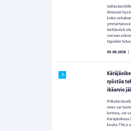
Valtaväestölle
ilmeisen hyvää
koko virkakun
ymmärtäisivät
tiettävästi o
vieraan uskon
tapoihin tutu
03.08.2026
|
Käräjäoikeu
7
.
ryöstön te
ikäarvio jäi
Pitkäteräisell
mies sai tuom
kotona, vei ve
Käräjäoikeus k
koska THL:n oi