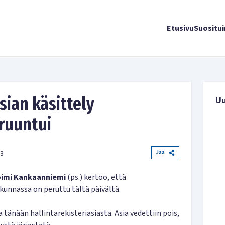
Etusivu
Suositu
sian käsittely
U
ruuntui
Jaa
13
imi Kankaanniemi
(ps.) kertoo, että
skunnassa on peruttu tältä päivältä.
 tänään hallintarekisteriasiasta. Asia vedettiin pois,