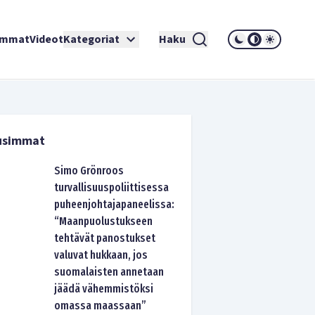
immat
Videot
Kategoriat
Haku
usimmat
Simo Grönroos
turvallisuuspoliittisessa
puheenjohtajapaneelissa:
“Maanpuolustukseen
tehtävät panostukset
valuvat hukkaan, jos
suomalaisten annetaan
jäädä vähemmistöksi
omassa maassaan”