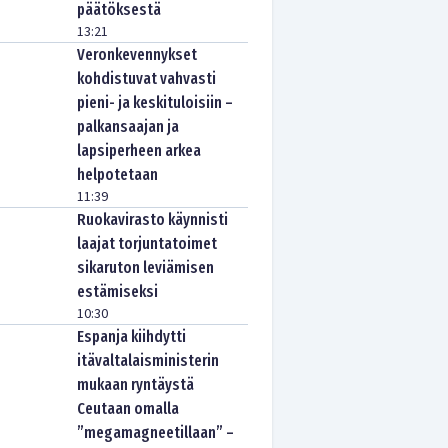
päätöksestä
13:21
Veronkevennykset
kohdistuvat vahvasti
pieni- ja keskituloisiin –
palkansaajan ja
lapsiperheen arkea
helpotetaan
11:39
Ruokavirasto käynnisti
laajat torjuntatoimet
sikaruton leviämisen
estämiseksi
10:30
Espanja kiihdytti
itävaltalaisministerin
mukaan ryntäystä
Ceutaan omalla
”megamagneetillaan” –