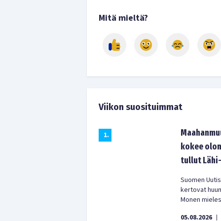
Mitä mieltä?
Viikon suosituimmat
Maahanmuut
1
.
kokee olon
tullut Lähi
Suomen Uutist
kertovat huu
Monen mielest
05.08.2026
|