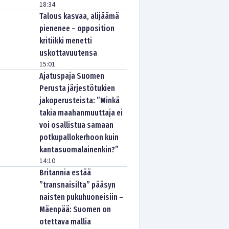
18:34
Talous kasvaa, alijäämä
pienenee – opposition
kritiikki menetti
uskottavuutensa
15:01
Ajatuspaja Suomen
Perusta järjestötukien
jakoperusteista: ”Minkä
takia maahanmuuttaja ei
voi osallistua samaan
potkupallokerhoon kuin
kantasuomalainenkin?”
14:10
Britannia estää
”transnaisilta” pääsyn
naisten pukuhuoneisiin –
Mäenpää: Suomen on
otettava mallia