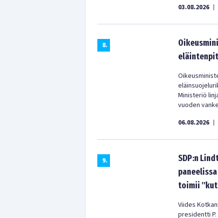
03.08.2026
|
Oikeusminis
8
.
eläintenpi
Oikeusministe
eläinsuojelur
Ministeriö lin
vuoden vanke
06.08.2026
|
SDP:n Lind
9
.
paneelissa
toimii ”ku
Viides Kotkan
presidentti P