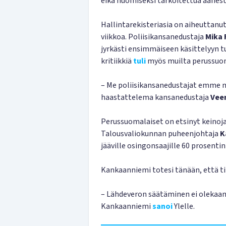
eikä huomiseksi tarkoitettua äänesty
Hallintarekisteriasia on aiheuttanu
viikkoa. Poliisikansanedustaja
Mika 
jyrkästi ensimmäiseen käsittelyyn tu
kritiikkiä
tuli
myös muilta perussuoma
– Me poliisikansanedustajat emme n
haastattelema kansanedustaja
Vee
Perussuomalaiset on etsinyt keinoja
Talousvaliokunnan puheenjohtaja
K
jääville osingonsaajille 60 prosentin
Kankaanniemi totesi tänään, että t
– Lähdeveron säätäminen ei olekaan n
Kankaanniemi
sanoi
Ylelle.