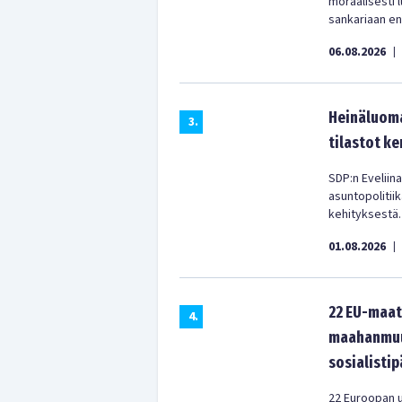
moraalisesti
sankariaan enn
06.08.2026
|
Heinäluoma
3
.
tilastot ke
SDP:n Eveliina
asuntopolitii
kehityksestä.
01.08.2026
|
22 EU-maat
4
.
maahanmuut
sosialistip
22 Euroopan u