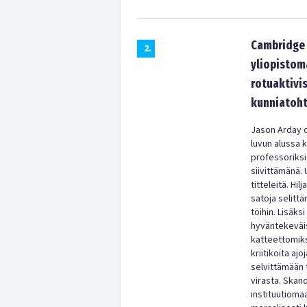
Cambridge 
2
.
yliopistom
rotuaktivis
kunniatoht
Jason Arday o
luvun alussa 
professoriksi
siivittämänä. 
titteleitä. Hi
satoja selitt
töihin. Lisäks
hyväntekeväisy
katteettomiks
kriitikoita aj
selvittämään 
virasta. Skan
instituutioma