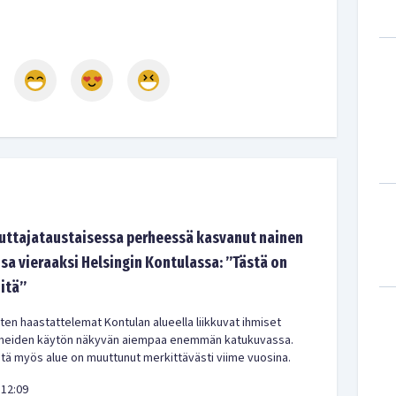
tajataustaisessa perheessä kasvanut nainen
sa vieraaksi Helsingin Kontulassa: ”Tästä on
-itä”
en haastattelemat Kontulan alueella liikkuvat ihmiset
meiden käytön näkyvän aiempaa enemmän katukuvassa.
ä myös alue on muuttunut merkittävästi viime vuosina.
12:09