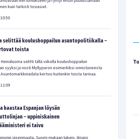
 lumoavaan kertomukseen ja ryhtyi ensin puolustamaan
en kuin tarkisti tosiasiat.
10:50
 selittää koulushoppailun asuntopolitiikalla –
rtovat toista
To
 Heinäluoma selitti tällä viikolla koulushoppailun
kan syyksi ja nosti Myllypuron esimerkiksi onnistuneesta
 Asuntomarkkinadata kertoo kuitenkin toista tarinaa.
12:09
a haastaa Espanjan löysän
tolinjan – uppiniskainen
ääministeri ei taivu
nionin jäsenmaata, Suomi mukaan lukien, ilmaisi