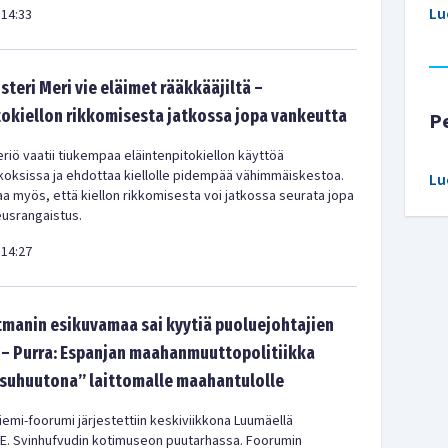
Lu
14:33
teri Meri vie eläimet rääkkääjiltä –
tokiellon rikkomisesta jatkossa jopa vankeutta
P
riö vaatii tiukempaa eläintenpitokiellon käyttöä
ikoksissa ja ehdottaa kiellolle pidempää vähimmäiskestoa.
Lu
jaa myös, että kiellon rikkomisesta voi jatkossa seurata jopa
usrangaistus.
14:27
tmanin esikuvamaa sai kyytiä puoluejohtajien
 – Purra: Espanjan maahanmuuttopolitiikka
tsuhuutona” laittomalle maahantulolle
iemi-foorumi järjestettiin keskiviikkona Luumäellä
. E. Svinhufvudin kotimuseon puutarhassa. Foorumin