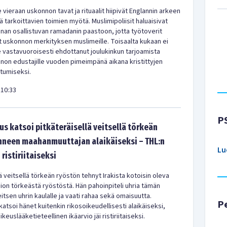
 vieraan uskonnon tavat ja rituaalit hiipivät Englannin arkeen
 tarkoittavien toimien myötä. Muslimipoliisit haluaisivat
nan osallistuvan ramadanin paastoon, jotta työtoverit
 uskonnon merkityksen muslimeille. Toisaalta kukaan ei
le vastavuoroisesti ehdottanut joulukinkun tarjoamista
non edustajille vuoden pimeimpänä aikana kristittyjen
stumiseksi.
10:33
P
s katsoi pitkäteräisellä veitsellä törkeän
hneen maahanmuuttajan alaikäiseksi – THL:n
Lu
 ristiriitaiseksi
ä veitsellä törkeän ryöstön tehnyt Irakista kotoisin oleva
ion törkeästä ryöstöstä. Hän pahoinpiteli uhria tämän
itsen uhrin kaulalle ja vaati rahaa sekä omaisuutta.
P
atsoi hänet kuitenkin rikosoikeudellisesti alaikäiseksi,
keuslääketieteellinen ikäarvio jäi ristiriitaiseksi.