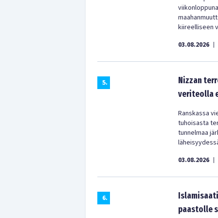
viikonloppun
maahanmuuttop
kiireelliseen 
03.08.2026
|
Nizzan terr
5
.
veriteolla
Ranskassa vie
tuhoisasta te
tunnelmaa järk
läheisyydess
03.08.2026
|
Islamisaati
6
.
paastolle 