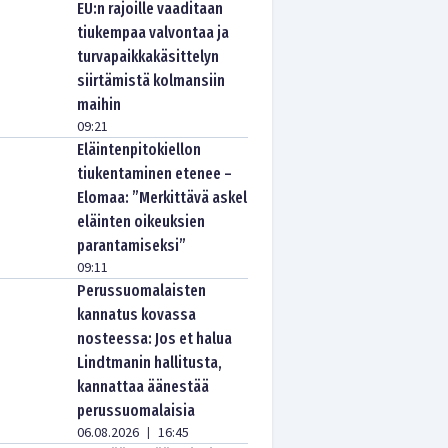
EU:n rajoille vaaditaan
tiukempaa valvontaa ja
turvapaikkakäsittelyn
siirtämistä kolmansiin
maihin
09:21
Eläintenpitokiellon
tiukentaminen etenee –
Elomaa: ”Merkittävä askel
eläinten oikeuksien
parantamiseksi”
09:11
Perussuomalaisten
kannatus kovassa
nosteessa: Jos et halua
Lindtmanin hallitusta,
kannattaa äänestää
perussuomalaisia
06.08.2026
16:45
|