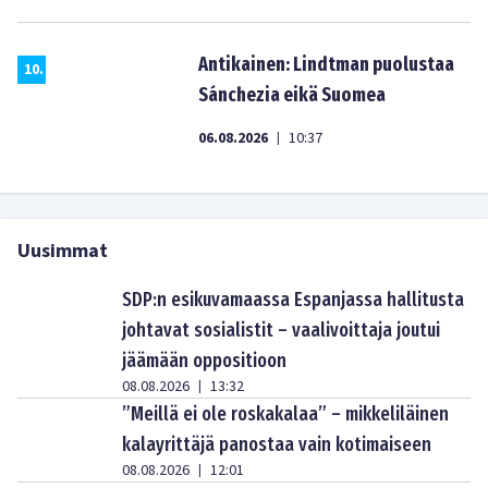
Antikainen: Lindtman puolustaa
10
.
Sánchezia eikä Suomea
06.08.2026
10:37
|
Uusimmat
SDP:n esikuvamaassa Espanjassa hallitusta
johtavat sosialistit – vaalivoittaja joutui
jäämään oppositioon
08.08.2026
13:32
|
”Meillä ei ole roskakalaa” – mikkeliläinen
kalayrittäjä panostaa vain kotimaiseen
08.08.2026
12:01
|