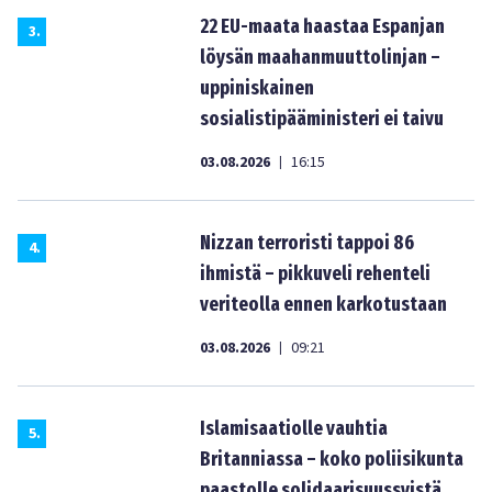
22 EU-maata haastaa Espanjan
3
.
löysän maahanmuuttolinjan –
uppiniskainen
sosialistipääministeri ei taivu
03.08.2026
16:15
|
Nizzan terroristi tappoi 86
4
.
ihmistä – pikkuveli rehenteli
veriteolla ennen karkotustaan
03.08.2026
09:21
|
Islamisaatiolle vauhtia
5
.
Britanniassa – koko poliisikunta
paastolle solidaarisuussyistä