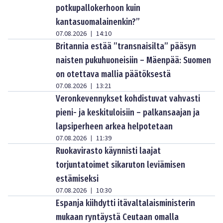
potkupallokerhoon kuin
kantasuomalainenkin?”
07.08.2026
14:10
|
Britannia estää ”transnaisilta” pääsyn
naisten pukuhuoneisiin – Mäenpää: Suomen
on otettava mallia päätöksestä
07.08.2026
13:21
|
Veronkevennykset kohdistuvat vahvasti
pieni- ja keskituloisiin – palkansaajan ja
lapsiperheen arkea helpotetaan
07.08.2026
11:39
|
Ruokavirasto käynnisti laajat
torjuntatoimet sikaruton leviämisen
estämiseksi
07.08.2026
10:30
|
Espanja kiihdytti itävaltalaisministerin
mukaan ryntäystä Ceutaan omalla