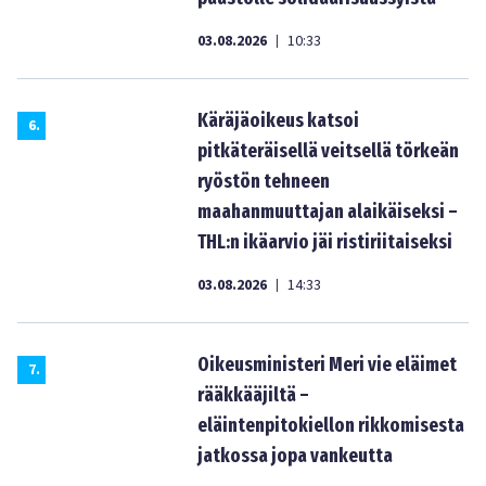
03.08.2026
10:33
|
Käräjäoikeus katsoi
6
.
pitkäteräisellä veitsellä törkeän
ryöstön tehneen
maahanmuuttajan alaikäiseksi –
THL:n ikäarvio jäi ristiriitaiseksi
03.08.2026
14:33
|
Oikeusministeri Meri vie eläimet
7
.
rääkkääjiltä –
eläintenpitokiellon rikkomisesta
jatkossa jopa vankeutta