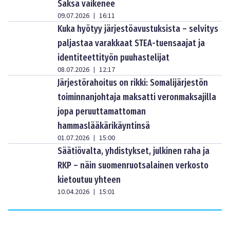
Saksa vaikenee
09.07.2026
16:11
|
Kuka hyötyy järjestöavustuksista – selvitys
paljastaa varakkaat STEA-tuensaajat ja
identiteettityön puuhastelijat
08.07.2026
12:17
|
Järjestörahoitus on rikki: Somalijärjestön
toiminnanjohtaja maksatti veronmaksajilla
jopa peruuttamattoman
hammaslääkärikäyntinsä
01.07.2026
15:00
|
Säätiövalta, yhdistykset, julkinen raha ja
RKP – näin suomenruotsalainen verkosto
kietoutuu yhteen
10.04.2026
15:01
|