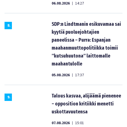
06.08.2026
14:27
|
SDP:n Lindtmanin esikuvamaa sai
8
.
kyytiä puoluejohtajien
paneelissa – Purra: Espanjan
maahanmuuttopolitiikka toimii
”kutsuhuutona” laittomalle
maahantulolle
05.08.2026
17:37
|
Talous kasvaa, alijäämä pienenee
9
.
– opposition kritiikki menetti
uskottavuutensa
07.08.2026
15:01
|