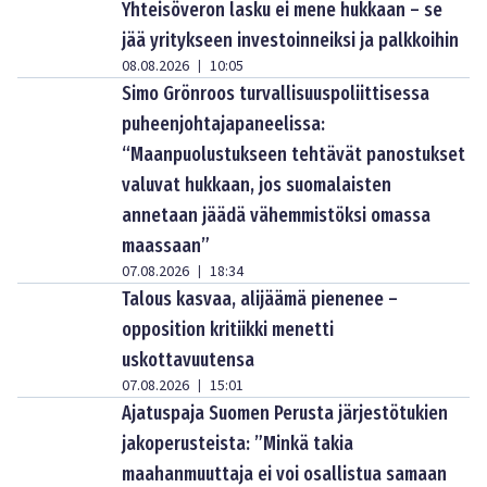
Yhteisöveron lasku ei mene hukkaan – se
jää yritykseen investoinneiksi ja palkkoihin
08.08.2026
10:05
|
Simo Grönroos turvallisuuspoliittisessa
puheenjohtajapaneelissa:
“Maanpuolustukseen tehtävät panostukset
valuvat hukkaan, jos suomalaisten
annetaan jäädä vähemmistöksi omassa
maassaan”
07.08.2026
18:34
|
Talous kasvaa, alijäämä pienenee –
opposition kritiikki menetti
uskottavuutensa
07.08.2026
15:01
|
Ajatuspaja Suomen Perusta järjestötukien
jakoperusteista: ”Minkä takia
maahanmuuttaja ei voi osallistua samaan