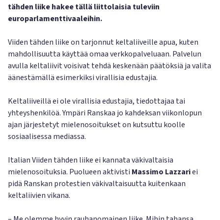
tähden liike hakee tällä liittolaisia tuleviin
europarlamenttivaaleihin.
Viiden tähden liike on tarjonnut keltaliiveille apua, kuten
mahdollisuutta käyttää omaa verkkopalveluaan. Palvelun
avulla keltaliivit voisivat tehdä keskenään päätöksiä ja valita
äänestämällä esimerkiksi virallisia edustajia.
Keltaliiveillä ei ole virallisia edustajia, tiedottajaa tai
yhteyshenkilöä. Ympäri Ranskaa jo kahdeksan viikonlopun
ajan järjestetyt mielenosoitukset on kutsuttu koolle
sosiaalisessa mediassa.
Italian Viiden tähden liike ei kannata väkivaltaisia
mielenosoituksia. Puolueen aktivisti
Massimo Lazzari
ei
pidä Ranskan protestien väkivaltaisuutta kuitenkaan
keltaliivien vikana.
– Me olemme hyvin rauhanomainen liike. Mihin tahansa