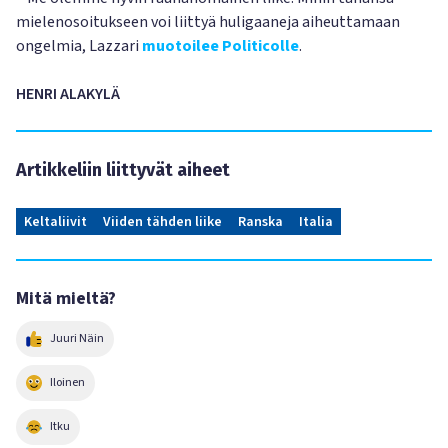
mielenosoitukseen voi liittyä huligaaneja aiheuttamaan
ongelmia, Lazzari
muotoilee Politicolle
.
HENRI ALAKYLÄ
Artikkeliin liittyvät aiheet
Keltaliivit
Viiden tähden liike
Ranska
Italia
Mitä mieltä?
Juuri Näin
Iloinen
Itku