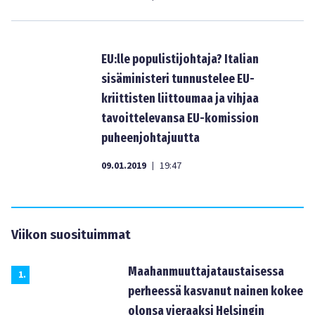
EU:lle populistijohtaja? Italian
sisäministeri tunnustelee EU-
kriittisten liittoumaa ja vihjaa
tavoittelevansa EU-komission
puheenjohtajuutta
09.01.2019
19:47
|
Viikon suosituimmat
Maahanmuuttajataustaisessa
1
.
perheessä kasvanut nainen kokee
olonsa vieraaksi Helsingin