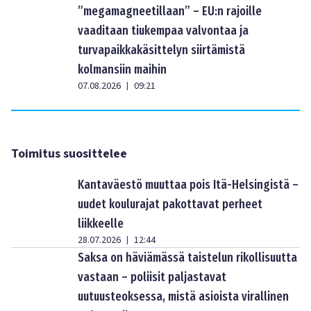
”megamagneetillaan” – EU:n rajoille
vaaditaan tiukempaa valvontaa ja
turvapaikkakäsittelyn siirtämistä
kolmansiin maihin
07.08.2026
09:21
|
Toimitus suosittelee
Kantaväestö muuttaa pois Itä-Helsingistä –
uudet koulurajat pakottavat perheet
liikkeelle
28.07.2026
12:44
|
Saksa on häviämässä taistelun rikollisuutta
vastaan – poliisit paljastavat
uutuusteoksessa, mistä asioista virallinen