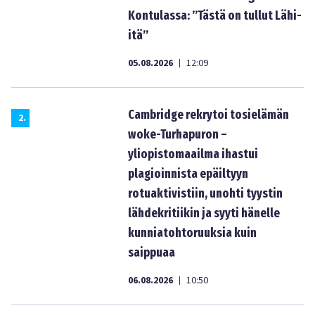
Kontulassa: ”Tästä on tullut Lähi-
itä”
05.08.2026
12:09
|
Cambridge rekrytoi tosielämän
2
.
woke-Turhapuron –
yliopistomaailma ihastui
plagioinnista epäiltyyn
rotuaktivistiin, unohti tyystin
lähdekritiikin ja syyti hänelle
kunniatohtoruuksia kuin
saippuaa
06.08.2026
10:50
|