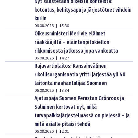
Nyt säästetään oikeista kohteista:
kotoutus, kehitysapu ja järjestötuet vihdoin
kuriin
06.08.2026
15:30
|
Oikeusministeri Meri vie eläimet
rääkkääjiltä – eläintenpitokiellon
rikkomisesta jatkossa jopa vankeutta
06.08.2026
14:27
|
Rajavartiolaitos: Kansainvälinen
rikollisorganisaatio yritti järjestää yli 40
laitonta maahantulijaa Suomeen
06.08.2026
13:34
|
Ajatuspaja Suomen Perustan Grönroos ja
Salminen kertovat nyt, mikä
turvapaikkajärjestelmässä on pielessä – ja
mitä asialle pitäisi tehdä
06.08.2026
12:01
|