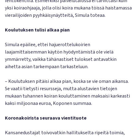
lentokentillä. Esimerkiksi palvelutalossa ei tarvittaisi kuin
yksi koiraohjaaja, jolla olisi koira mukana töissä haistamassa
vierailijoiden pyyhkäisynäytteitä, Simula toteaa.
Koulutuksen tulisi alkaa pian
Simula epäilee, ettei hajuerottelukoirien
laajamittaisemman käytön hyödyntämistä ole vielä
ymmärretty, vaikka tähänastiset tulokset antavatkin
aihetta asian tarkempaan tarkasteluun.
– Koulutuksen pitäisi alkaa pian, koska se vie oman aikansa.
Se vaatii tietysti resursseja, mutta alustavien tietojen
mukaan tuhannen koiran kouluttaminen maksaisi karkeasti
kaksi miljoonaa euroa, Koponen summaa.
Koronakoirista seuraava vientituote
Kansanedustajat toivovatkin hallitukselta ripeitä toimia,