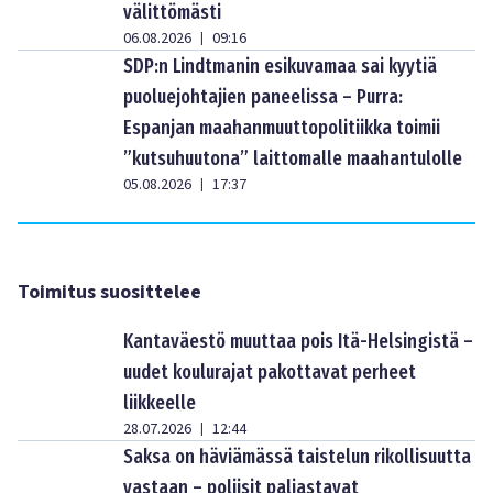
välittömästi
06.08.2026
09:16
|
SDP:n Lindtmanin esikuvamaa sai kyytiä
puoluejohtajien paneelissa – Purra:
Espanjan maahanmuuttopolitiikka toimii
”kutsuhuutona” laittomalle maahantulolle
05.08.2026
17:37
|
Toimitus suosittelee
Kantaväestö muuttaa pois Itä-Helsingistä –
uudet koulurajat pakottavat perheet
liikkeelle
28.07.2026
12:44
|
Saksa on häviämässä taistelun rikollisuutta
vastaan – poliisit paljastavat