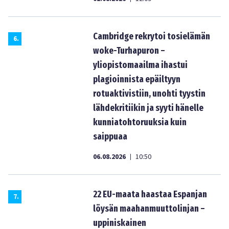
Cambridge rekrytoi tosielämän
6
.
woke-Turhapuron –
yliopistomaailma ihastui
plagioinnista epäiltyyn
rotuaktivistiin, unohti tyystin
lähdekritiikin ja syyti hänelle
kunniatohtoruuksia kuin
saippuaa
06.08.2026
10:50
|
22 EU-maata haastaa Espanjan
7
.
löysän maahanmuuttolinjan –
uppiniskainen