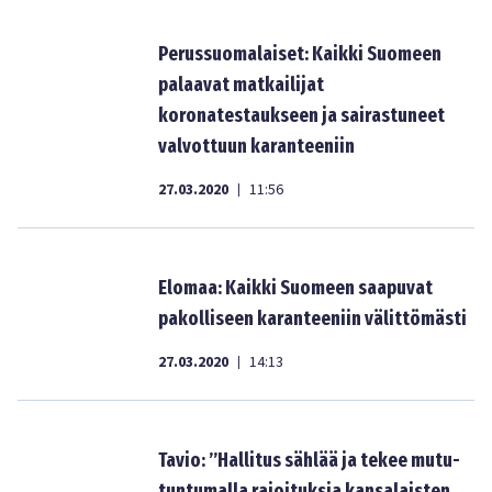
Perussuomalaiset: Kaikki Suomeen
palaavat matkailijat
koronatestaukseen ja sairastuneet
valvottuun karanteeniin
27.03.2020
11:56
|
Elomaa: Kaikki Suomeen saapuvat
pakolliseen karanteeniin välittömästi
27.03.2020
14:13
|
Tavio: ”Hallitus sählää ja tekee mutu-
tuntumalla rajoituksia kansalaisten