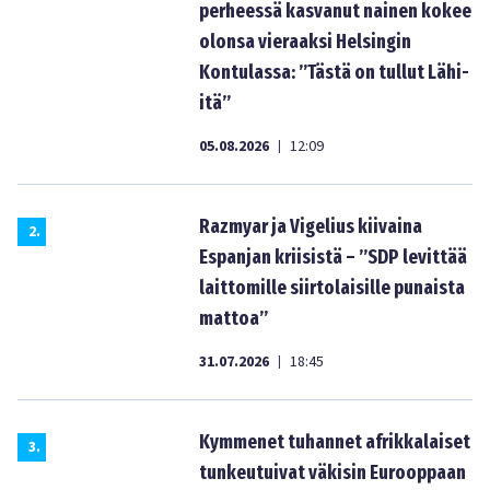
perheessä kasvanut nainen kokee
olonsa vieraaksi Helsingin
Kontulassa: ”Tästä on tullut Lähi-
itä”
05.08.2026
12:09
|
Razmyar ja Vigelius kiivaina
2
.
Espanjan kriisistä – ”SDP levittää
laittomille siirtolaisille punaista
mattoa”
31.07.2026
18:45
|
Kymmenet tuhannet afrikkalaiset
3
.
tunkeutuivat väkisin Eurooppaan