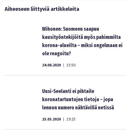
Aiheeseen liittyviä artikkeleita
Wihonen: Suomeen saapuu
kausityöntekijöitä myös pahimmilta
korona-alueilta – miksi ongelmaan ei
ole reagoitu?
24.08.2020
15:50
|
Uusi-Seelanti ei pihtaile
koronatartuntojen tietoja – jopa
lennon numero nähtävillä netissä
23.03.2020
19:25
|