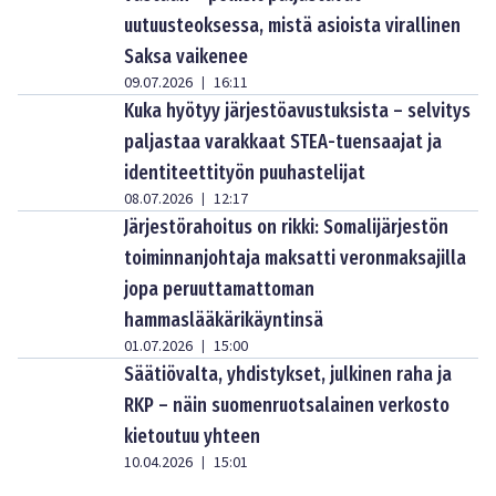
uutuusteoksessa, mistä asioista virallinen
Saksa vaikenee
09.07.2026
16:11
|
Kuka hyötyy järjestöavustuksista – selvitys
paljastaa varakkaat STEA-tuensaajat ja
identiteettityön puuhastelijat
08.07.2026
12:17
|
Järjestörahoitus on rikki: Somalijärjestön
toiminnanjohtaja maksatti veronmaksajilla
jopa peruuttamattoman
hammaslääkärikäyntinsä
01.07.2026
15:00
|
Säätiövalta, yhdistykset, julkinen raha ja
RKP – näin suomenruotsalainen verkosto
kietoutuu yhteen
10.04.2026
15:01
|