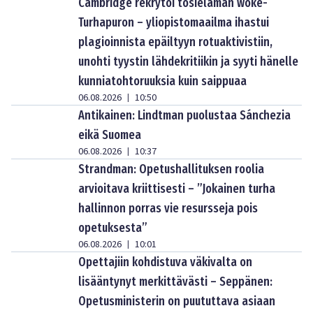
Cambridge rekrytoi tosielämän woke-
Turhapuron – yliopistomaailma ihastui
plagioinnista epäiltyyn rotuaktivistiin,
unohti tyystin lähdekritiikin ja syyti hänelle
kunniatohtoruuksia kuin saippuaa
06.08.2026
10:50
|
Antikainen: Lindtman puolustaa Sánchezia
eikä Suomea
06.08.2026
10:37
|
Strandman: Opetushallituksen roolia
arvioitava kriittisesti – ”Jokainen turha
hallinnon porras vie resursseja pois
opetuksesta”
06.08.2026
10:01
|
Opettajiin kohdistuva väkivalta on
lisääntynyt merkittävästi – Seppänen:
Opetusministerin on puututtava asiaan