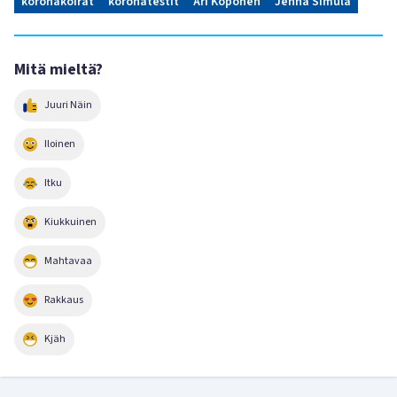
koronakoirat
koronatestit
Ari Koponen
Jenna Simula
Mitä mieltä?
Juuri Näin
Iloinen
Itku
Kiukkuinen
Mahtavaa
Rakkaus
Kjäh