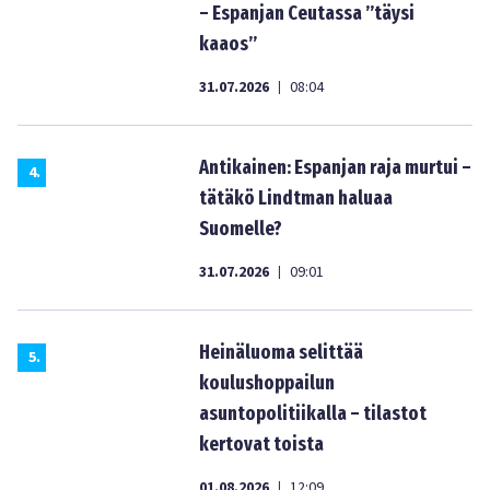
– Espanjan Ceutassa ”täysi
kaaos”
31.07.2026
08:04
|
Antikainen: Espanjan raja murtui –
4
.
tätäkö Lindtman haluaa
Suomelle?
31.07.2026
09:01
|
Heinäluoma selittää
5
.
koulushoppailun
asuntopolitiikalla – tilastot
kertovat toista
01.08.2026
12:09
|