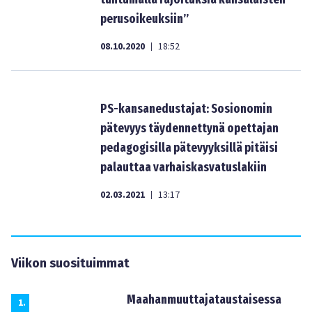
perusoikeuksiin”
08.10.2020
18:52
|
PS-kansanedustajat: Sosionomin
pätevyys täydennettynä opettajan
pedagogisilla pätevyyksillä pitäisi
palauttaa varhaiskasvatuslakiin
02.03.2021
13:17
|
Viikon suosituimmat
Maahanmuuttajataustaisessa
1
.