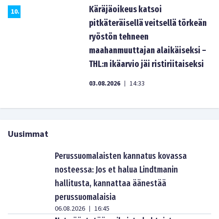
Käräjäoikeus katsoi
10
.
pitkäteräisellä veitsellä törkeän
ryöstön tehneen
maahanmuuttajan alaikäiseksi –
THL:n ikäarvio jäi ristiriitaiseksi
03.08.2026
14:33
|
Uusimmat
Perussuomalaisten kannatus kovassa
nosteessa: Jos et halua Lindtmanin
hallitusta, kannattaa äänestää
perussuomalaisia
06.08.2026
16:45
|