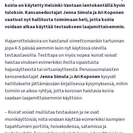
koiria on käytetty Helsinki-Vantaan lentokentällä hyvin
tuloksin. Kansanedustajat Jenna Simula ja Ari Koponen
vaativat nyt hallitusta toimimaan heti, jotta koiria
voidaan alkaa käyttää testaukseen laajamittaisemmin.
Hajuerottelukoira on haistanut oireettomankin tartunnan
jopa 4-5 päivää aiemmin kuin nyt käytössä olevilla
testaustavoilla. Testitapa on myös nopea: koirat voivat
haistaa viruksen esimerkiksi iholta sipaistusta
hajunäytteestä tai virtsanäytteestä. Perussuomalaisten
kansanedustajat
Jenna Simula
ja
Ari Koponen
kysyvät
hallitukselle jättämässään kirjallisessa kysymyksessä, mihin
toimiin se aikoo ryhtyä, jotta koronan haistavia koiria
saadaan laajamittaisemmin käyttöön.
– Koirat voivat mullistaa testauksen ja ne ovat
monikäyttöisiä; niitä voidaan käyttää esimerkiksi isompien
tapahtumien portilla, hoivakodeissa, satamissa ja