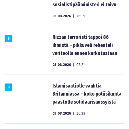
sosialistipääministeri ei taivu
03.08.2026
16:15
|
Nizzan terroristi tappoi 86
8
.
ihmistä – pikkuveli rehenteli
veriteolla ennen karkotustaan
03.08.2026
09:21
|
Islamisaatiolle vauhtia
9
.
Britanniassa – koko poliisikunta
paastolle solidaarisuussyistä
03.08.2026
10:33
|