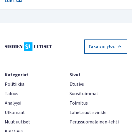
Lue lisää
Takaisin ylös
Kategoriat
Sivut
Politiikka
Etusivu
Talous
Suosituimmat
Analyysi
Toimitus
Ulkomaat
Lähetä uutisvinkki
Muut uutiset
Perussuomalainen-lehti
Kulttuuri