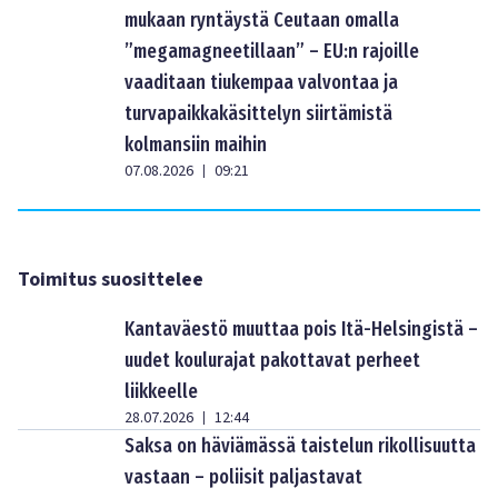
mukaan ryntäystä Ceutaan omalla
”megamagneetillaan” – EU:n rajoille
vaaditaan tiukempaa valvontaa ja
turvapaikkakäsittelyn siirtämistä
kolmansiin maihin
07.08.2026
09:21
|
Toimitus suosittelee
Kantaväestö muuttaa pois Itä-Helsingistä –
uudet koulurajat pakottavat perheet
liikkeelle
28.07.2026
12:44
|
Saksa on häviämässä taistelun rikollisuutta
vastaan – poliisit paljastavat