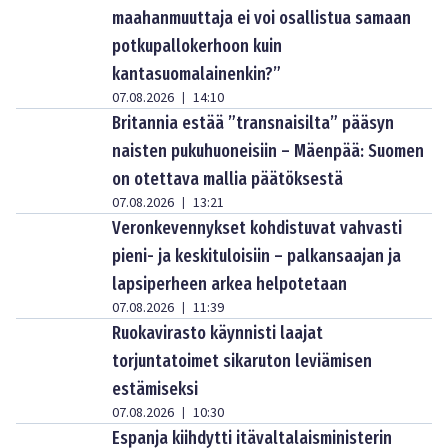
maahanmuuttaja ei voi osallistua samaan
potkupallokerhoon kuin
kantasuomalainenkin?”
07.08.2026
14:10
|
Britannia estää ”transnaisilta” pääsyn
naisten pukuhuoneisiin – Mäenpää: Suomen
on otettava mallia päätöksestä
07.08.2026
13:21
|
Veronkevennykset kohdistuvat vahvasti
pieni- ja keskituloisiin – palkansaajan ja
lapsiperheen arkea helpotetaan
07.08.2026
11:39
|
Ruokavirasto käynnisti laajat
torjuntatoimet sikaruton leviämisen
estämiseksi
07.08.2026
10:30
|
Espanja kiihdytti itävaltalaisministerin