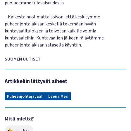
puolueemme tulevaisuudesta.
– Kaikesta huolimatta toivon, että keskitymme
puheenjohtajakisan keskellä tekemään hyvän
kuntavaalituloksen ja toivotan kaikille voimia
kuntavaaleihin. Kuntavaalien jälkeen räjäytämme
puheenjohtajakisan satasella käyntiin.
SUOMEN UUTISET
Artikkeliin liittyvät aiheet
Puheenjohtajavaali
Leena Meri
Mitä mieltä?
Juuri Näin