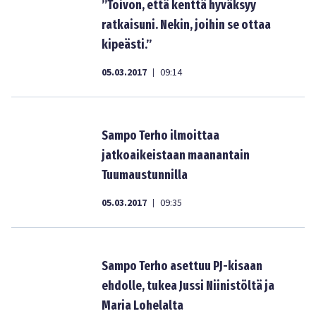
”Toivon, että kenttä hyväksyy
ratkaisuni. Nekin, joihin se ottaa
kipeästi.”
05.03.2017
09:14
|
Sampo Terho ilmoittaa
jatkoaikeistaan maanantain
Tuumaustunnilla
05.03.2017
09:35
|
Sampo Terho asettuu PJ-kisaan
ehdolle, tukea Jussi Niinistöltä ja
Maria Lohelalta