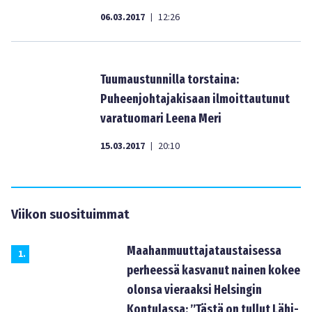
06.03.2017
12:26
|
Tuumaustunnilla torstaina:
Puheenjohtajakisaan ilmoittautunut
varatuomari Leena Meri
15.03.2017
20:10
|
Viikon suosituimmat
Maahanmuuttajataustaisessa
1
.
perheessä kasvanut nainen kokee
olonsa vieraaksi Helsingin
Kontulassa: ”Tästä on tullut Lähi-