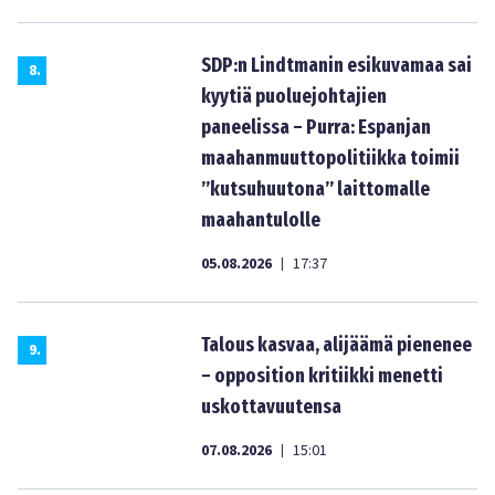
SDP:n Lindtmanin esikuvamaa sai
8
.
kyytiä puoluejohtajien
paneelissa – Purra: Espanjan
maahanmuuttopolitiikka toimii
”kutsuhuutona” laittomalle
maahantulolle
05.08.2026
17:37
|
Talous kasvaa, alijäämä pienenee
9
.
– opposition kritiikki menetti
uskottavuutensa
07.08.2026
15:01
|