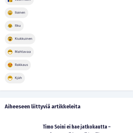
Iloinen
Itku
Kiukkuinen
Mahtavaa
Rakkaus
Kjäh
Aiheeseen liittyviä artikkeleita
Timo Soini ei hae jatkokautta –