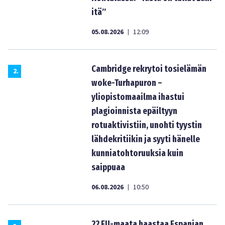
itä”
05.08.2026
12:09
|
Cambridge rekrytoi tosielämän
2
.
woke-Turhapuron –
yliopistomaailma ihastui
plagioinnista epäiltyyn
rotuaktivistiin, unohti tyystin
lähdekritiikin ja syyti hänelle
kunniatohtoruuksia kuin
saippuaa
06.08.2026
10:50
|
22 EU-maata haastaa Espanjan