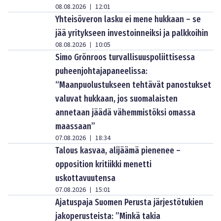
08.08.2026
12:01
|
Yhteisöveron lasku ei mene hukkaan – se
jää yritykseen investoinneiksi ja palkkoihin
08.08.2026
10:05
|
Simo Grönroos turvallisuuspoliittisessa
puheenjohtajapaneelissa:
“Maanpuolustukseen tehtävät panostukset
valuvat hukkaan, jos suomalaisten
annetaan jäädä vähemmistöksi omassa
maassaan”
07.08.2026
18:34
|
Talous kasvaa, alijäämä pienenee –
opposition kritiikki menetti
uskottavuutensa
07.08.2026
15:01
|
Ajatuspaja Suomen Perusta järjestötukien
jakoperusteista: ”Minkä takia