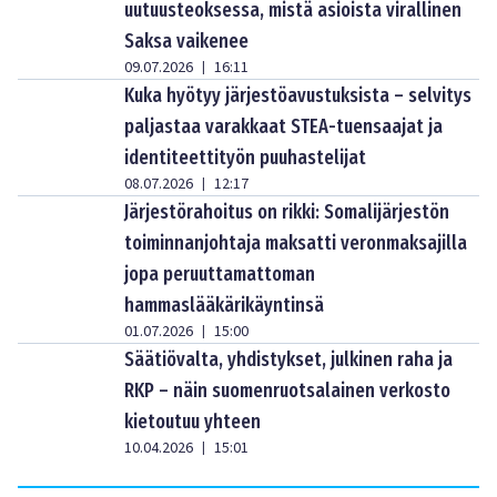
uutuusteoksessa, mistä asioista virallinen
Saksa vaikenee
09.07.2026
16:11
|
Kuka hyötyy järjestöavustuksista – selvitys
paljastaa varakkaat STEA-tuensaajat ja
identiteettityön puuhastelijat
08.07.2026
12:17
|
Järjestörahoitus on rikki: Somalijärjestön
toiminnanjohtaja maksatti veronmaksajilla
jopa peruuttamattoman
hammaslääkärikäyntinsä
01.07.2026
15:00
|
Säätiövalta, yhdistykset, julkinen raha ja
RKP – näin suomenruotsalainen verkosto
kietoutuu yhteen
10.04.2026
15:01
|