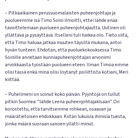
– Pitkäaikainen perussuomalaisten puheenjohtaja ja
puolueemme isä Timo Soini ilmoitti, ettei lähde enää
tavoittelemaan puolueen puheenjohtajuutta. Uutinen oli
yllättävä ja pysäyttävä. Itselleni tuli haikea olo. Tieto siitä,
että Timo haluaa jatkaa muuten täysillä mukana, antoi
hyvän tunteen. Ehdotan, että puoluekokouksessa Timo
Soinille annetaan kunniapuheenjohtajan arvonimi
arvokkaasta työstään puolueen eteen. Ilman Timoa emme
olisi tässä enkä minä olisi löytänyt poliittista kotiani, Meri
kiittää.
– Puhelimeni on soinut koko päivän. Pyyntöjä on tullut
pitkin Suomea: ”lähde Leena puheenjohtajakisaan”. On
korostettu, että tarvitsemme rohkean, osaavan ja
määrätietoisen ehdokkaan. Kiitän lukuisia ihmisiä tuesta,
jonka määrä suoraan sanoen yllätti minut.