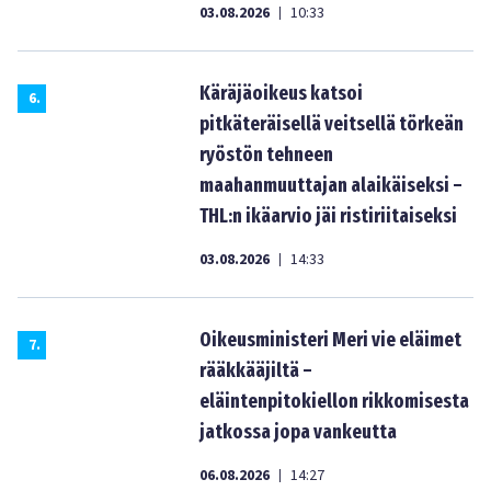
03.08.2026
10:33
|
Käräjäoikeus katsoi
6
.
pitkäteräisellä veitsellä törkeän
ryöstön tehneen
maahanmuuttajan alaikäiseksi –
THL:n ikäarvio jäi ristiriitaiseksi
03.08.2026
14:33
|
Oikeusministeri Meri vie eläimet
7
.
rääkkääjiltä –
eläintenpitokiellon rikkomisesta
jatkossa jopa vankeutta
06.08.2026
14:27
|