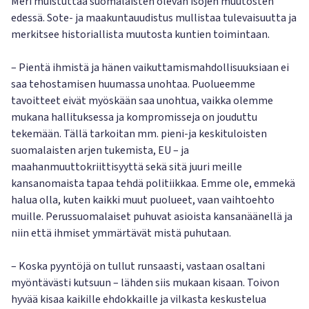
Meri muistuttaa suomalaisten olevan isojen muutosten
edessä. Sote- ja maakuntauudistus mullistaa tulevaisuutta ja
merkitsee historiallista muutosta kuntien toimintaan.
– Pientä ihmistä ja hänen vaikuttamismahdollisuuksiaan ei
saa tehostamisen huumassa unohtaa. Puolueemme
tavoitteet eivät myöskään saa unohtua, vaikka olemme
mukana hallituksessa ja kompromisseja on jouduttu
tekemään. Tällä tarkoitan mm. pieni-ja keskituloisten
suomalaisten arjen tukemista, EU – ja
maahanmuuttokriittisyyttä sekä sitä juuri meille
kansanomaista tapaa tehdä politiikkaa. Emme ole, emmekä
halua olla, kuten kaikki muut puolueet, vaan vaihtoehto
muille. Perussuomalaiset puhuvat asioista kansanäänellä ja
niin että ihmiset ymmärtävät mistä puhutaan.
– Koska pyyntöjä on tullut runsaasti, vastaan osaltani
myöntävästi kutsuun – lähden siis mukaan kisaan. Toivon
hyvää kisaa kaikille ehdokkaille ja vilkasta keskustelua