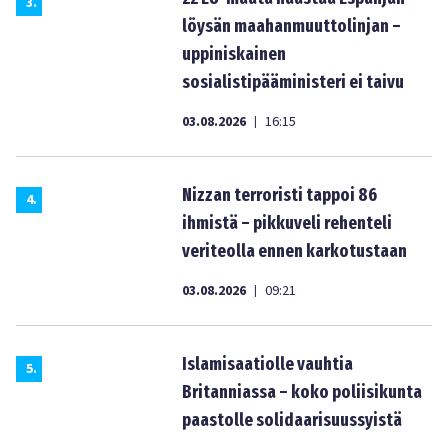
3
.
löysän maahanmuuttolinjan –
uppiniskainen
sosialistipääministeri ei taivu
03.08.2026
16:15
|
Nizzan terroristi tappoi 86
4
.
ihmistä – pikkuveli rehenteli
veriteolla ennen karkotustaan
03.08.2026
09:21
|
Islamisaatiolle vauhtia
5
.
Britanniassa – koko poliisikunta
paastolle solidaarisuussyistä