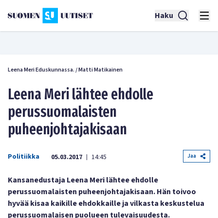
Haku
Leena Meri Eduskunnassa.
/
Matti Matikainen
Leena Meri lähtee ehdolle
perussuomalaisten
puheenjohtajakisaan
Politiikka
Jaa
05.03.2017
14:45
|
Kansanedustaja Leena Meri lähtee ehdolle
perussuomalaisten puheenjohtajakisaan. Hän toivoo
hyvää kisaa kaikille ehdokkaille ja vilkasta keskustelua
perussuomalaisen puolueen tulevaisuudesta.