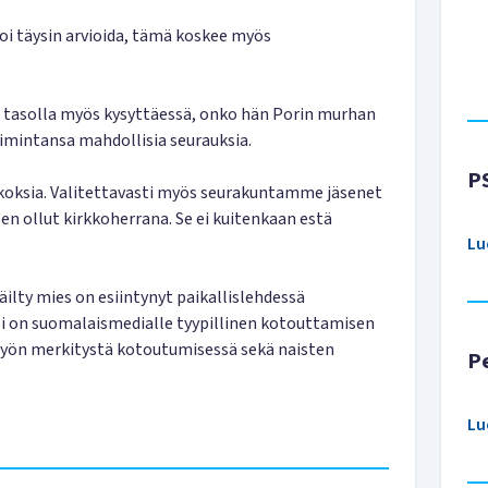
oi täysin arvioida, tämä koskee myös
lä tasolla myös kysyttäessä, onko hän Porin murhan
imintansa mahdollisia seurauksia.
P
ikoksia. Valitettavasti myös seurakuntamme jäsenet
len ollut kirkkoherrana. Se ei kuitenkaan estä
Lu
lty mies on esiintynyt paikallislehdessä
ppi on suomalaismedialle tyypillinen kotouttamisen
 työn merkitystä kotoutumisessä sekä naisten
P
Lu