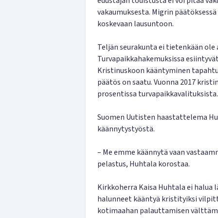
edustajan todistusta ei voi pitää v
vakaumuksesta. Migrin päätöksessä 
koskevaan lausuntoon.
Teljän seurakunta ei tietenkään ole 
Turvapaikkahakemuksissa esiintyvät 
Kristinuskoon kääntyminen tapahtuu
päätös on saatu. Vuonna 2017 kris
prosentissa turvapaikkavalituksista.
Suomen Uutisten haastattelema Huht
käännytystyöstä.
– Me emme käännytä vaan vastaamme 
pelastus, Huhtala korostaa.
Kirkkoherra Kaisa Huhtala ei halua 
halunneet kääntyä kristityiksi vilpi
kotimaahan palauttamisen välttämi