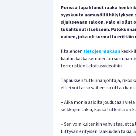
Porissa tapahtunut raaka henkiriko
syyskuuta aamuyöllä hälytyksen 
sijaitsevaan taloon. Palo ei ollut
tukahtunut itsekseen. Palokunnan
nainen, joka oli surmattu erittäin 
Iltalehden
tietojen mukaan
keski-ik
kaulan katkaiseminen on surmaamista
terroristien teloitusvideoihin.
Tapauksen tutkinnanjohtaja, rikos
ettei voi tässä vaiheessa ottaa kan
– Aika monia asioita joudutaan vielä
seikkojen takia, koska tutkinta on k
– Sen voin kuitenkin vahvistaa, ett
liittyvän erityisen raakuuden takia, 