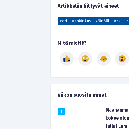
Artikkeliin liittyvät aiheet
Pori
Henkirikos
Väinölä
Irak
IS
Mitä mieltä?
Viikon suosituimmat
Maahanmuut
1
.
kokee olon
tullut Lähi