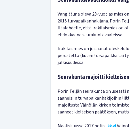
Vangittuna oleva 28-vuotias mies on
2015 turvapaikanhakijana. Porin Tel
Iltalehdelle, että irakilaismies on 
ehdokkaana seurakuntavaaleissa.
Irakilaismies on jo saanut oleskel
perustetta (kuten turvapaikka tai ty
julkisuudessa.
Seurakunta majoitti kielteise
Porin Teljän seurakunta on useasti 
saaneisiin turvapaikanhakijoihin liit
majoitusta Väinölän kirkon toimistoti
saaneet kielteisen päätöksen, mutt
Maaliskuussa 2017 poliisi
kävi
Väinöl