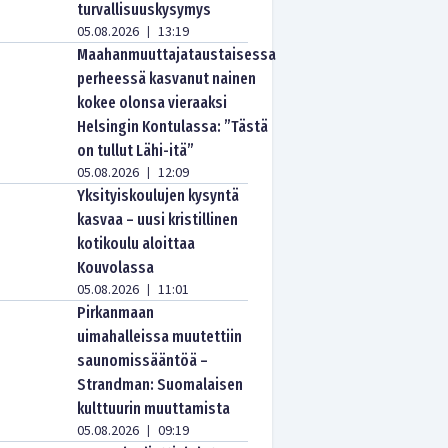
turvallisuuskysymys
05.08.2026
13:19
|
Maahanmuuttajataustaisessa
perheessä kasvanut nainen
kokee olonsa vieraaksi
Helsingin Kontulassa: ”Tästä
on tullut Lähi-itä”
05.08.2026
12:09
|
Yksityiskoulujen kysyntä
kasvaa – uusi kristillinen
kotikoulu aloittaa
Kouvolassa
05.08.2026
11:01
|
Pirkanmaan
uimahalleissa muutettiin
saunomissääntöä –
Strandman: Suomalaisen
kulttuurin muuttamista
05.08.2026
09:19
|