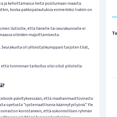
ta ja kehottamassa heitä poistumaan maasta.
vatkin, koska pakkopalautuksia esimerkiksi Irakiin on
men Uutisille, että hänelle tai seurakunnalle ei
To
maassa olleiden majoittamisesta.
. Seurakunta oli yhteistyökumppani tarjoten tilat,
ttä toiminnan tarkoitus olisi ollut piilotella
tä?
acebook-päivityksessään, että maahanmuuttovirasto
ta opetusta ”systemaattisena käännytystyönä”. Yle
iraston korostaneen, että uskonnollisen ryhmän