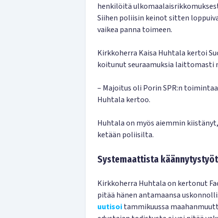
henkilöitä ulkomaalaisrikkomukses
Siihen poliisin keinot sitten loppui
vaikea panna toimeen.
Kirkkoherra Kaisa Huhtala kertoi Suo
koitunut seuraamuksia laittomasti 
– Majoitus oli Porin SPR:n toimintaa
Huhtala kertoo.
Huhtala on myös aiemmin kiistänyt, e
ketään poliisilta.
Systemaattista käännytystyö
Kirkkoherra Huhtala on kertonut F
pitää hänen antamaansa uskonnollis
uutisoi
tammikuussa maahanmuuttov