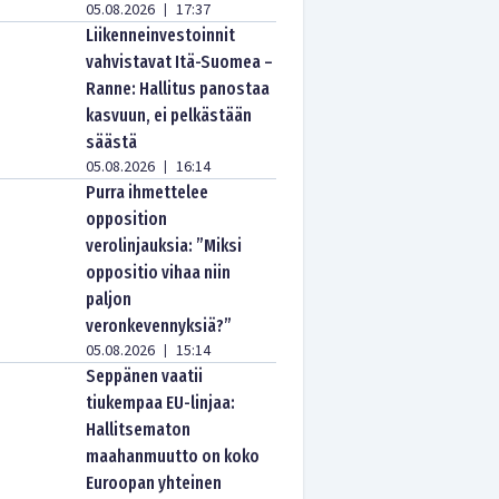
05.08.2026
17:37
|
Liikenneinvestoinnit
vahvistavat Itä-Suomea –
Ranne: Hallitus panostaa
kasvuun, ei pelkästään
säästä
05.08.2026
16:14
|
Purra ihmettelee
opposition
verolinjauksia: ”Miksi
oppositio vihaa niin
paljon
veronkevennyksiä?”
05.08.2026
15:14
|
Seppänen vaatii
tiukempaa EU-linjaa:
Hallitsematon
maahanmuutto on koko
Euroopan yhteinen