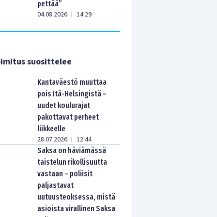
pettää”
04.08.2026
14:29
|
imitus suosittelee
Kantaväestö muuttaa
pois Itä-Helsingistä –
uudet koulurajat
pakottavat perheet
liikkeelle
28.07.2026
12:44
|
Saksa on häviämässä
taistelun rikollisuutta
vastaan – poliisit
paljastavat
uutuusteoksessa, mistä
asioista virallinen Saksa