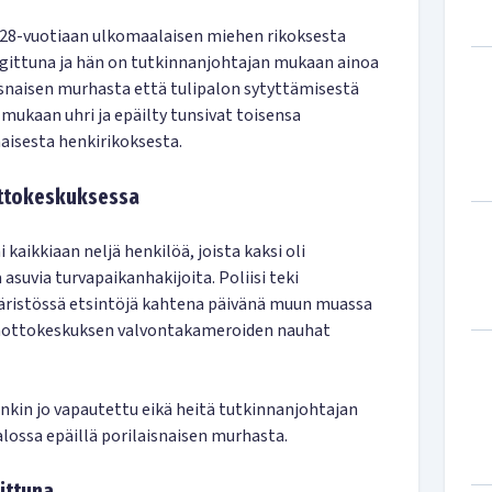
ni 28-vuotiaan ulkomaalaisen miehen rikoksesta
angittuna ja hän on tutkinnanjohtajan mukaan ainoa
aisnaisen murhasta että tulipalon sytyttämisestä
mukaan uhri ja epäilty tunsivat toisensa
naisesta henkirikoksesta.
nottokeskuksessa
 kaikkiaan neljä henkilöä, joista kaksi oli
suvia turvapaikanhakijoita. Poliisi teki
äristössä etsintöjä kahtena päivänä muun muassa
aanottokeskuksen valvontakameroiden nauhat
nkin jo vapautettu eikä heitä tutkinnanjohtajan
ossa epäillä porilaisnaisen murhasta.
ittuna