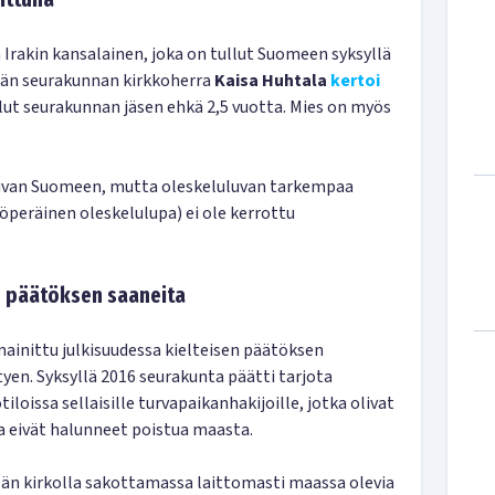
 Irakin kansalainen, joka on tullut Suomeen syksyllä
jän seurakunnan kirkkoherra
Kaisa Huhtala
kertoi
ollut seurakunnan jäsen ehkä 2,5 vuotta. Mies on myös
uluvan Suomeen, mutta oleskeluluvan tarkempaa
öperäinen oleskelulupa) ei ole kerrottu
n päätöksen saaneita
mainittu julkisuudessa kielteisen päätöksen
tyen. Syksyllä 2016 seurakunta päätti tarjota
loissa sellaisille turvapaikanhakijoille, jotka olivat
a eivät halunneet poistua maasta.
än kirkolla sakottamassa laittomasti maassa olevia