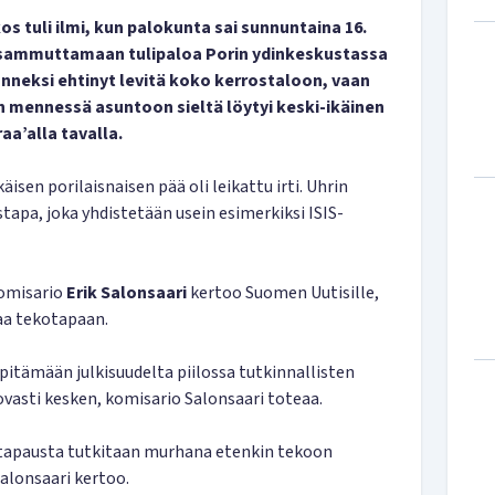
s tuli ilmi, kun palokunta sai sunnuntaina 16.
sammuttamaan tulipaloa Porin ydinkeskustassa
 onneksi ehtinyt levitä koko kerrostaloon, vaan
 mennessä asuntoon sieltä löytyi keski-ikäinen
raa’alla tavalla.
äisen porilaisnaisen pää oli leikattu irti. Uhrin
pa, joka yhdistetään usein esimerkiksi ISIS-
komisario
Erik Salonsaari
kertoo Suomen Uutisille,
taa tekotapaan.
 pitämään julkisuudelta piilossa tutkinnallisten
ovasti kesken, komisario Salonsaari toteaa.
ä tapausta tutkitaan murhana etenkin tekoon
Salonsaari kertoo.