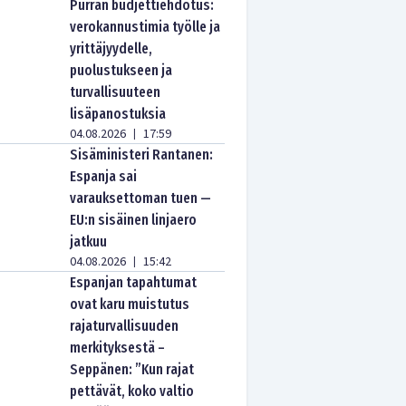
Purran budjettiehdotus:
verokannustimia työlle ja
yrittäjyydelle,
puolustukseen ja
turvallisuuteen
lisäpanostuksia
04.08.2026
17:59
|
Sisäministeri Rantanen:
Espanja sai
varauksettoman tuen —
EU:n sisäinen linjaero
jatkuu
04.08.2026
15:42
|
Espanjan tapahtumat
ovat karu muistutus
rajaturvallisuuden
merkityksestä –
Seppänen: ”Kun rajat
pettävät, koko valtio