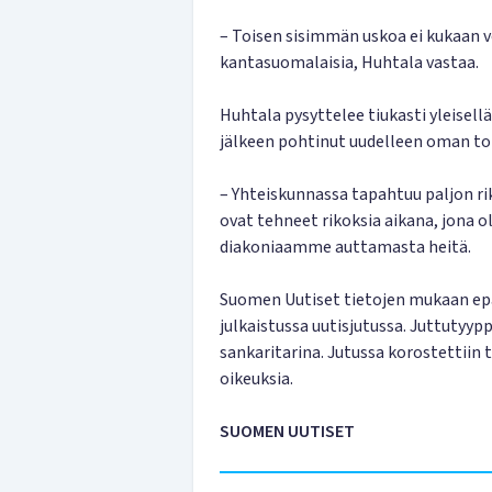
– Toisen sisimmän uskoa ei kukaan v
kantasuomalaisia, Huhtala vastaa.
Huhtala pysyttelee tiukasti yleisel
jälkeen pohtinut uudelleen oman to
– Yhteiskunnassa tapahtuu paljon r
ovat tehneet rikoksia aikana, jona o
diakoniaamme auttamasta heitä.
Suomen Uutiset tietojen mukaan epäi
julkaistussa uutisjutussa. Juttutyy
sankaritarina. Jutussa korostettiin
oikeuksia.
SUOMEN UUTISET