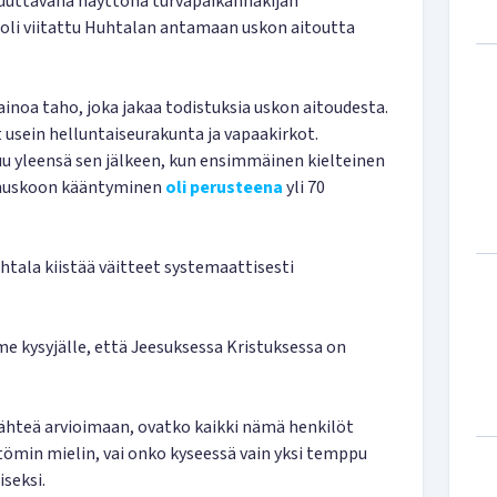
akuuttavana näyttönä turvapaikanhakijan
oli viitattu Huhtalan antamaan uskon aitoutta
ainoa taho, joka jakaa todistuksia uskon aitoudesta.
usein helluntaiseurakunta ja vapaakirkot.
 yleensä sen jälkeen, kun ensimmäinen kielteinen
tinuskoon kääntyminen
oli perusteena
yli 70
ala kiistää väitteet systemaattisesti
kysyjälle, että Jeesuksessa Kristuksessa on
lähteä arvioimaan, ovatko kaikki nämä henkilöt
ttömin mielin, vai onko kyseessä vain yksi temppu
seksi.