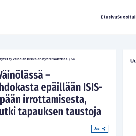
Etusivu
Suositu
ytetty Väinölän kirkko on nyt remontissa.
/
SU
U
Väinölässä –
hdokasta epäillään ISIS-
 pään irrottamisesta,
utki tapauksen taustoja
Jaa