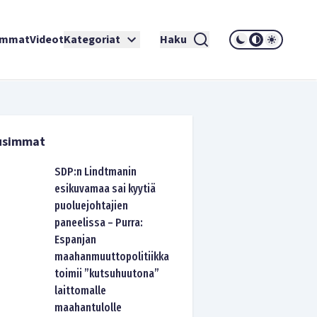
immat
Videot
Kategoriat
Haku
usimmat
SDP:n Lindtmanin
esikuvamaa sai kyytiä
puoluejohtajien
paneelissa – Purra:
Espanjan
maahanmuuttopolitiikka
toimii ”kutsuhuutona”
laittomalle
maahantulolle