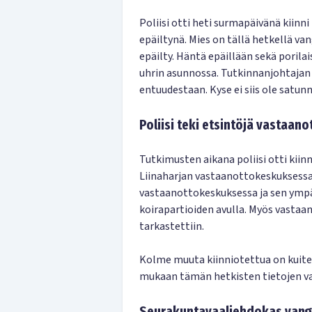
Poliisi otti heti surmapäivänä kiin
epäiltynä. Mies on tällä hetkellä v
epäilty. Häntä epäillään sekä poril
uhrin asunnossa. Tutkinnanjohtajan 
entuudestaan. Kyse ei siis ole satun
Poliisi teki etsintöjä vastaa
Tutkimusten aikana poliisi otti kiinni
Liinaharjan vastaanottokeskuksessa a
vastaanottokeskuksessa ja sen ymp
koirapartioiden avulla. Myös vast
tarkastettiin.
Kolme muuta kiinniotettua on kuite
mukaan tämän hetkisten tietojen val
Seurakuntavaaliehdokas vang