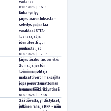
vaikenee
09.07.2026
16:11
|
Kuka hyötyy
järjestöavustuksista –
selvitys paljastaa
varakkaat STEA-
tuensaajat ja
identiteettityön
puuhastelijat
08.07.2026
12:17
|
Järjestörahoitus on rikki:
Somalijärjestön
toiminnanjohtaja
maksatti veronmaksajilla
jopa peruuttamattoman
hammaslääkärikäyntinsä
01.07.2026
15:00
|
Säätiövalta, yhdistykset,
julkinen raha ja RKP – näin