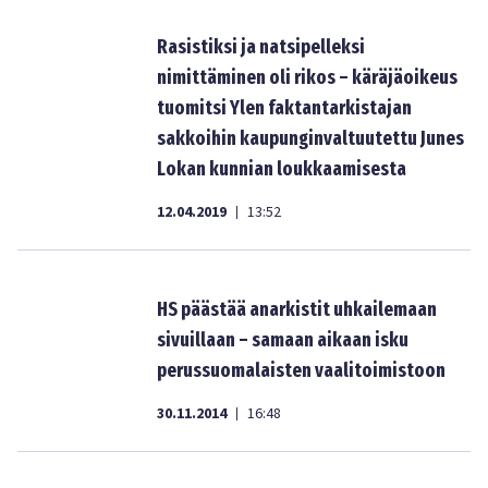
Rasistiksi ja natsipelleksi
nimittäminen oli rikos – käräjäoikeus
tuomitsi Ylen faktantarkistajan
sakkoihin kaupunginvaltuutettu Junes
Lokan kunnian loukkaamisesta
12.04.2019
13:52
|
HS päästää anarkistit uhkailemaan
sivuillaan – samaan aikaan isku
perussuomalaisten vaalitoimistoon
30.11.2014
16:48
|