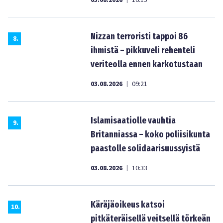
03.08.2026
16:15
Nizzan terroristi tappoi 86
8
.
ihmistä – pikkuveli rehenteli
veriteolla ennen karkotustaan
03.08.2026
09:21
|
Islamisaatiolle vauhtia
9
.
Britanniassa – koko poliisikunta
paastolle solidaarisuussyistä
03.08.2026
10:33
|
Käräjäoikeus katsoi
10
.
pitkäteräisellä veitsellä törkeän