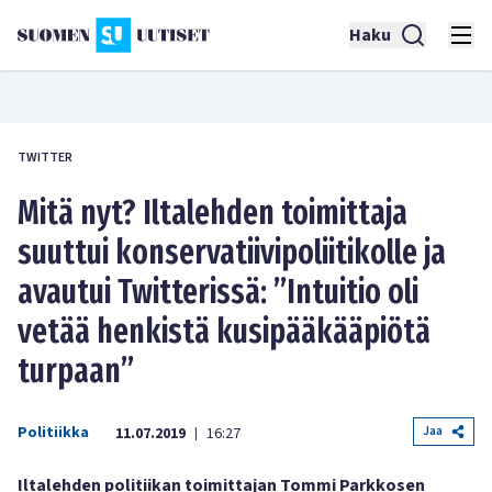
Haku
TWITTER
Mitä nyt? Iltalehden toimittaja
suuttui konservatiivipoliitikolle ja
avautui Twitterissä: ”Intuitio oli
vetää henkistä kusipääkääpiötä
turpaan”
Politiikka
Jaa
11.07.2019
16:27
|
Iltalehden politiikan toimittajan Tommi Parkkosen