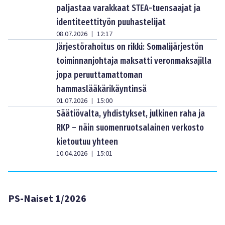
paljastaa varakkaat STEA-tuensaajat ja
identiteettityön puuhastelijat
08.07.2026
12:17
|
Järjestörahoitus on rikki: Somalijärjestön
toiminnanjohtaja maksatti veronmaksajilla
jopa peruuttamattoman
hammaslääkärikäyntinsä
01.07.2026
15:00
|
Säätiövalta, yhdistykset, julkinen raha ja
RKP – näin suomenruotsalainen verkosto
kietoutuu yhteen
10.04.2026
15:01
|
PS-Naiset 1/2026