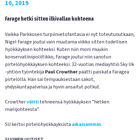
10, 2019
Farage hetki sitten ilkivallan kohteena
Vaikka Parkkosen turpiinvetofantasia ei nyt toteutunutkaan,
Nigel Farage joutui vain muutama viikko sitten todellisen
hyökkäyksen kohteeksi. Kuten niin moni muukin
konservatiivipoliitikko, Farage joutui niin sanotun
pirtelöhyökkäyksen kohteeksi. 32-vuotias mediayhtiö Sky Uk
-yhtiön työntekijä
Paul Crowther
päätti paiskata Faragea
pirtelöllä. Hän sai tempauksestaan sakot,
yhdyskuntapalvelua ja hyvin ansaitut potkut.
Crowther
väitti
tehneensä hyökkäyksen ”hetken
mielijohteesta”.
SU kertoi pirtelöhyökkäyksistä
aikaisemmin
.
SUOMEN UUTISET