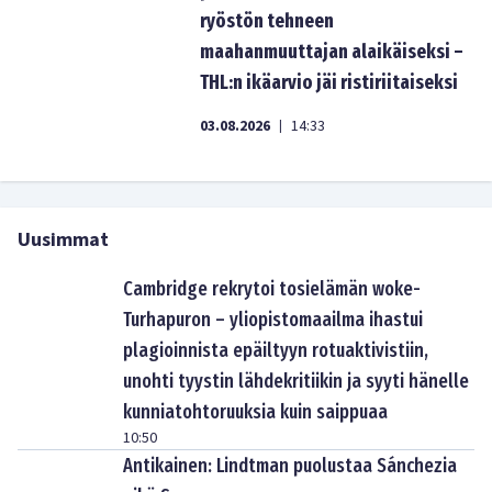
ryöstön tehneen
maahanmuuttajan alaikäiseksi –
THL:n ikäarvio jäi ristiriitaiseksi
03.08.2026
14:33
|
Uusimmat
Cambridge rekrytoi tosielämän woke-
Turhapuron – yliopistomaailma ihastui
plagioinnista epäiltyyn rotuaktivistiin,
unohti tyystin lähdekritiikin ja syyti hänelle
kunniatohtoruuksia kuin saippuaa
10:50
Antikainen: Lindtman puolustaa Sánchezia