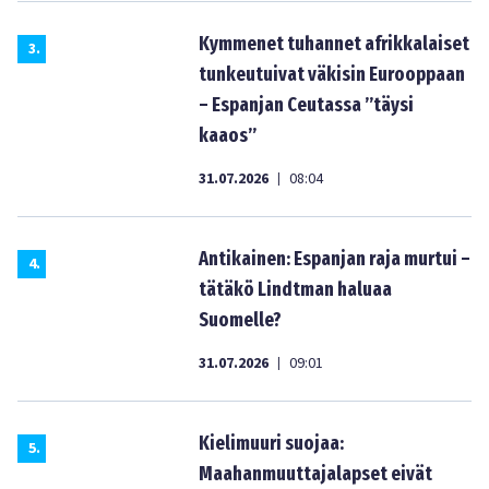
Kymmenet tuhannet afrikkalaiset
3
.
tunkeutuivat väkisin Eurooppaan
– Espanjan Ceutassa ”täysi
kaaos”
31.07.2026
08:04
|
Antikainen: Espanjan raja murtui –
4
.
tätäkö Lindtman haluaa
Suomelle?
31.07.2026
09:01
|
Kielimuuri suojaa:
5
.
Maahanmuuttajalapset eivät