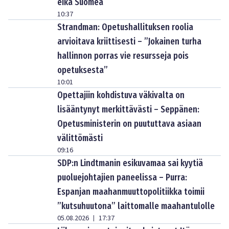
eikä Suomea
10:37
Strandman: Opetushallituksen roolia
arvioitava kriittisesti – ”Jokainen turha
hallinnon porras vie resursseja pois
opetuksesta”
10:01
Opettajiin kohdistuva väkivalta on
lisääntynyt merkittävästi – Seppänen:
Opetusministerin on puututtava asiaan
välittömästi
09:16
SDP:n Lindtmanin esikuvamaa sai kyytiä
puoluejohtajien paneelissa – Purra:
Espanjan maahanmuuttopolitiikka toimii
”kutsuhuutona” laittomalle maahantulolle
05.08.2026
17:37
|