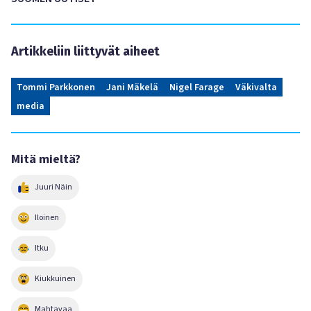
Artikkeliin liittyvät aiheet
Tommi Parkkonen
Jani Mäkelä
Nigel Farage
Väkivalta
media
Mitä mieltä?
Juuri Näin
Iloinen
Itku
Kiukkuinen
Mahtavaa