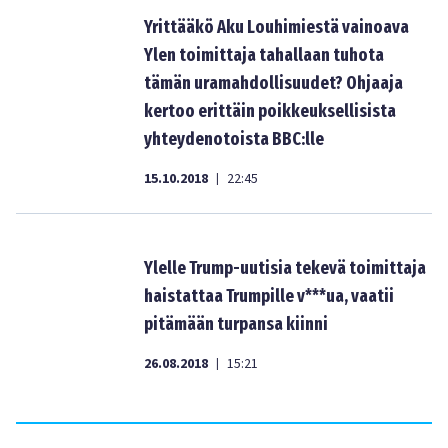
Yrittääkö Aku Louhimiestä vainoava
Ylen toimittaja tahallaan tuhota
tämän uramahdollisuudet? Ohjaaja
kertoo erittäin poikkeuksellisista
yhteydenotoista BBC:lle
15.10.2018
22:45
|
Ylelle Trump-uutisia tekevä toimittaja
haistattaa Trumpille v***ua, vaatii
pitämään turpansa kiinni
26.08.2018
15:21
|