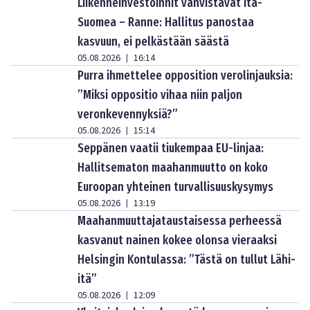
Liikenneinvestoinnit vahvistavat Itä-
Suomea – Ranne: Hallitus panostaa
kasvuun, ei pelkästään säästä
05.08.2026
16:14
|
Purra ihmettelee opposition verolinjauksia:
”Miksi oppositio vihaa niin paljon
veronkevennyksiä?”
05.08.2026
15:14
|
Seppänen vaatii tiukempaa EU-linjaa:
Hallitsematon maahanmuutto on koko
Euroopan yhteinen turvallisuuskysymys
05.08.2026
13:19
|
Maahanmuuttajataustaisessa perheessä
kasvanut nainen kokee olonsa vieraaksi
Helsingin Kontulassa: ”Tästä on tullut Lähi-
itä”
05.08.2026
12:09
|