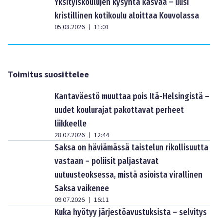
Yksityiskoulujen kysyntä kasvaa – uusi
kristillinen kotikoulu aloittaa Kouvolassa
05.08.2026
11:01
|
Toimitus suosittelee
Kantaväestö muuttaa pois Itä-Helsingistä –
uudet koulurajat pakottavat perheet
liikkeelle
28.07.2026
12:44
|
Saksa on häviämässä taistelun rikollisuutta
vastaan – poliisit paljastavat
uutuusteoksessa, mistä asioista virallinen
Saksa vaikenee
09.07.2026
16:11
|
Kuka hyötyy järjestöavustuksista – selvitys