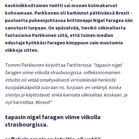
keskiviikkoiltainen twiitti sai monen kulmakarvat
kohoamaan. Parkkonen oli harkinnut pätkivänsä Brexit -
puoluetta puheenjohtavaa brittimeppi Nigel Faragea niin
sanotusti turpaan. On epäselvää, tiesikö väkivallasta
fantasioiva Parkkonen siitä, että toinen median
edustaja hyökkäsi Faragen kimppuun vain muutamia
viikkoja sitten.
Tommi Parkkonen kirjoittaa Twitterissä:
”tapasin nigel
faragen viime viikolla strasbourgissa. refleksinomainen
intuitio oli vetää omahyväisesti virnistelevää henkistä
kusipääkääpiötä suoraan ns. turpaan. en vetänyt, koska
sivistys ja käytöstavat. enkä kannata väkivaltaa. koskaan. ja
nyt harmittaa. #brexit”
tapasin nigel faragen viime viikolla
strasbourgissa.