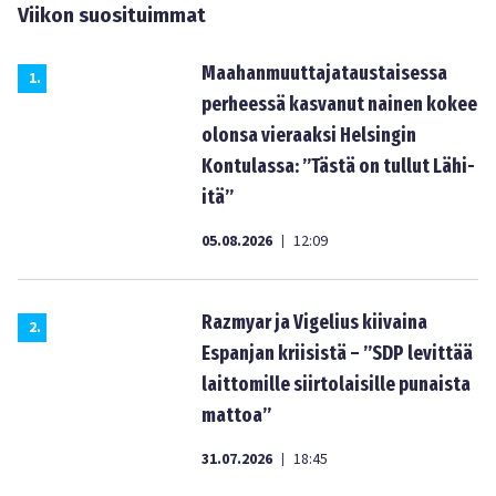
Viikon suosituimmat
Maahanmuuttajataustaisessa
1
.
perheessä kasvanut nainen kokee
olonsa vieraaksi Helsingin
Kontulassa: ”Tästä on tullut Lähi-
itä”
05.08.2026
12:09
|
Razmyar ja Vigelius kiivaina
2
.
Espanjan kriisistä – ”SDP levittää
laittomille siirtolaisille punaista
mattoa”
31.07.2026
18:45
|