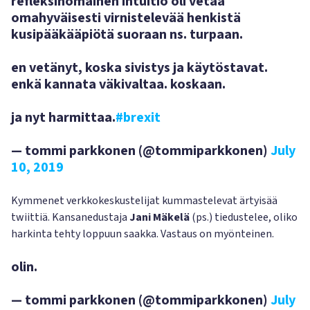
refleksinomainen intuitio oli vetää
omahyväisesti virnistelevää henkistä
kusipääkääpiötä suoraan ns. turpaan.
en vetänyt, koska sivistys ja käytöstavat.
enkä kannata väkivaltaa. koskaan.
ja nyt harmittaa.
#brexit
— tommi parkkonen (@tommiparkkonen)
July
10, 2019
Kymmenet verkkokeskustelijat kummastelevat ärtyisää
twiittiä. Kansanedustaja
Jani Mäkelä
(ps.) tiedustelee, oliko
harkinta tehty loppuun saakka. Vastaus on myönteinen.
olin.
— tommi parkkonen (@tommiparkkonen)
July