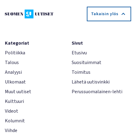
Takaisin ylös
Kategoriat
Sivut
Politiikka
Etusivu
Talous
Suosituimmat
Analyysi
Toimitus
Ulkomaat
Lähetä uutisvinkki
Muut uutiset
Perussuomalainen-lehti
Kulttuuri
Videot
Kolumnit
Viihde