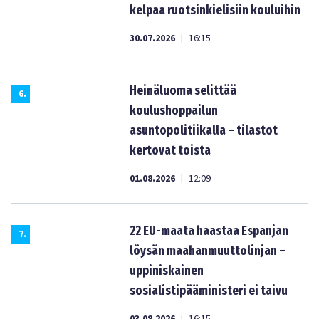
kelpaa ruotsinkielisiin kouluihin
30.07.2026
16:15
|
Heinäluoma selittää
6
.
koulushoppailun
asuntopolitiikalla – tilastot
kertovat toista
01.08.2026
12:09
|
22 EU-maata haastaa Espanjan
7
.
löysän maahanmuuttolinjan –
uppiniskainen
sosialistipääministeri ei taivu
|