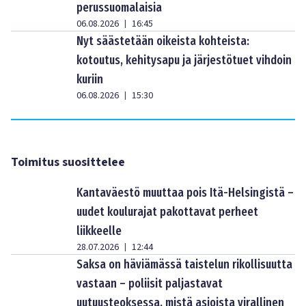
perussuomalaisia
06.08.2026
16:45
|
Nyt säästetään oikeista kohteista:
kotoutus, kehitysapu ja järjestötuet vihdoin
kuriin
06.08.2026
15:30
|
Toimitus suosittelee
Kantaväestö muuttaa pois Itä-Helsingistä –
uudet koulurajat pakottavat perheet
liikkeelle
28.07.2026
12:44
|
Saksa on häviämässä taistelun rikollisuutta
vastaan – poliisit paljastavat
uutuusteoksessa, mistä asioista virallinen