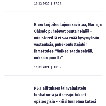
10.12.2020
17:29
|
Kiuru tarjoilee tajunnanvirtaa, Marin ja
Ohisalo puhelevat puuta heinää –
ministereiltä ei saa enää kysymyksiin
vastauksia, puhekouluttajakin
ihmettelee: ”Vaikea saada selvää,
mikä on pointti”
19.03.2021
18:35
|
PS: Hallituksen lainvalmistelu
luokatonta ja itse rajoitukset
epäloogisia – kriisitunnelma katosi