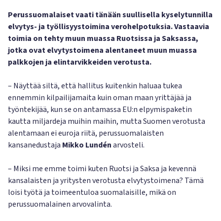
Perussuomalaiset vaati tänään suullisella kyselytunnilla
elvytys- ja työllisyystoimina verohelpotuksia. Vastaavia
toimia on tehty muun muassa Ruotsissa ja Saksassa,
jotka ovat elvytystoimena alentaneet muun muassa
palkkojen ja elintarvikkeiden verotusta.
– Näyttää siltä, että hallitus kuitenkin haluaa tukea
ennemmin kilpailijamaita kuin oman maan yrittäjää ja
työntekijää, kun se on antamassa EU:n elpymispaketin
kautta miljardeja muihin maihin, mutta Suomen verotusta
alentamaan ei euroja riitä, perussuomalaisten
kansanedustaja
Mikko Lundén
arvosteli.
– Miksi me emme toimi kuten Ruotsi ja Saksa ja kevennä
kansalaisten ja yritysten verotusta elvytystoimena? Tämä
loisi työtä ja toimeentuloa suomalaisille, mikä on
perussuomalainen arvovalinta.