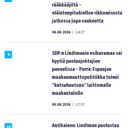
rääkkääjiltä –
eläintenpitokiellon rikkomisesta
jatkossa jopa vankeutta
06.08.2026
14:27
|
SDP:n Lindtmanin esikuvamaa sai
9
.
kyytiä puoluejohtajien
paneelissa – Purra: Espanjan
maahanmuuttopolitiikka toimii
”kutsuhuutona” laittomalle
maahantulolle
05.08.2026
17:37
|
Antikainen: Lindtman puolustaa
10
.