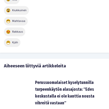
Kiukkuinen
Mahtavaa
Rakkaus
Kjäh
Aiheeseen liittyviä artikkeleita
Perussuomalaiset kyselytunnilla
turpeenkäytön alasajosta: ”Edes
keskustalla ei ole kanttia nousta
vihreitä vastaan”