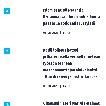
Islamisaatiolle vauhtia
6
.
Britanniassa – koko poliisikunta
paastolle solidaarisuussyistä
03.08.2026
10:33
|
Käräjäoikeus katsoi
7
.
pitkäteräisellä veitsellä törkeän
ryöstön tehneen
maahanmuuttajan alaikäiseksi –
THL:n ikäarvio jäi ristiriitaiseksi
03.08.2026
14:33
|
Oikeusministeri Meri vie eläimet
8
.