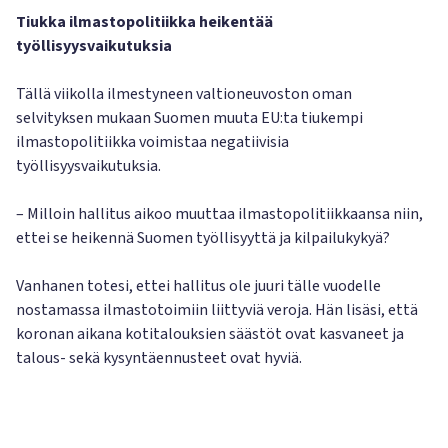
Tiukka ilmastopolitiikka heikentää
työllisyysvaikutuksia
Tällä viikolla ilmestyneen valtioneuvoston oman
selvityksen mukaan Suomen muuta EU:ta tiukempi
ilmastopolitiikka voimistaa negatiivisia
työllisyysvaikutuksia.
– Milloin hallitus aikoo muuttaa ilmastopolitiikkaansa niin,
ettei se heikennä Suomen työllisyyttä ja kilpailukykyä?
Vanhanen totesi, ettei hallitus ole juuri tälle vuodelle
nostamassa ilmastotoimiin liittyviä veroja. Hän lisäsi, että
koronan aikana kotitalouksien säästöt ovat kasvaneet ja
talous- sekä kysyntäennusteet ovat hyviä.