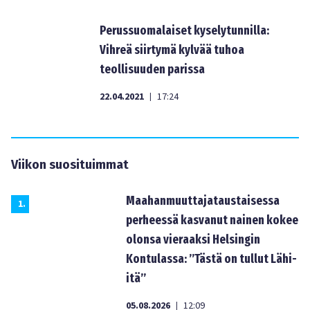
Perussuomalaiset kyselytunnilla:
Vihreä siirtymä kylvää tuhoa
teollisuuden parissa
22.04.2021
17:24
|
Viikon suosituimmat
Maahanmuuttajataustaisessa
1
.
perheessä kasvanut nainen kokee
olonsa vieraaksi Helsingin
Kontulassa: ”Tästä on tullut Lähi-
itä”
05.08.2026
12:09
|