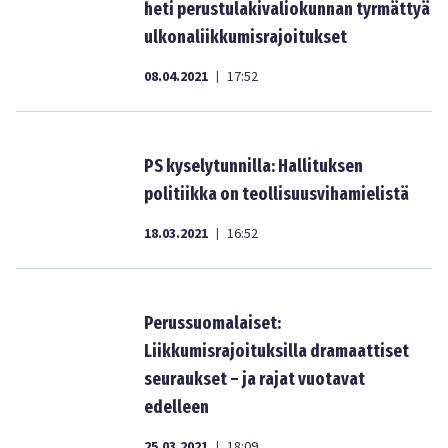
heti perustulakivaliokunnan tyrmättyä
ulkonaliikkumisrajoitukset
08.04.2021
17:52
|
PS kyselytunnilla: Hallituksen
politiikka on teollisuusvihamielistä
18.03.2021
16:52
|
Perussuomalaiset:
Liikkumisrajoituksilla dramaattiset
seuraukset – ja rajat vuotavat
edelleen
25.03.2021
18:09
|