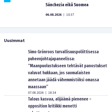
Sánchezia eikä Suomea
06.08.2026
10:37
|
Uusimmat
Simo Grönroos turvallisuuspoliittisessa
puheenjohtajapaneelissa:
“Maanpuolustukseen tehtävät panostukset
valuvat hukkaan, jos suomalaisten
annetaan jäädä vähemmistöksi omassa
maassaan”
07.08.2026
18:34
|
Talous kasvaa, alijäämä pienenee –
opposition kritiikki menetti