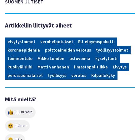
SUOMEN UUTISET
Artikkeliin liittyvät aiheet
elvytystoimet
verohelpotukset
EU-elpymispaketti
koronaepidemia
polttoaineiden verotus
työllisyystoimet
toimeentulo
Mikko Lunden
ostovoima
kyselytunti
Puoliväliriihi
Matti Vanhanen
ilmastopolitiikka
Elvytys
perussuomalaiset
työllisyys
verotus
Kilpailukyky
Mitä mieltä?
Juuri Näin
Iloinen
Itku