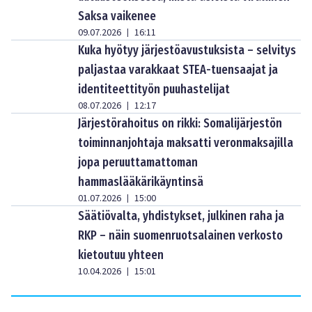
Saksa vaikenee
09.07.2026
16:11
|
Kuka hyötyy järjestöavustuksista – selvitys
paljastaa varakkaat STEA-tuensaajat ja
identiteettityön puuhastelijat
08.07.2026
12:17
|
Järjestörahoitus on rikki: Somalijärjestön
toiminnanjohtaja maksatti veronmaksajilla
jopa peruuttamattoman
hammaslääkärikäyntinsä
01.07.2026
15:00
|
Säätiövalta, yhdistykset, julkinen raha ja
RKP – näin suomenruotsalainen verkosto
kietoutuu yhteen
10.04.2026
15:01
|