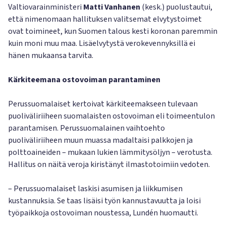
Valtiovarainministeri
Matti Vanhanen
(kesk.) puolustautui,
että nimenomaan hallituksen valitsemat elvytystoimet
ovat toimineet, kun Suomen talous kesti koronan paremmin
kuin moni muu maa. Lisäelvytystä verokevennyksillä ei
hänen mukaansa tarvita.
Kärkiteemana ostovoiman parantaminen
Perussuomalaiset kertoivat kärkiteemakseen tulevaan
puoliväliriiheen suomalaisten ostovoiman eli toimeentulon
parantamisen. Perussuomalainen vaihtoehto
puoliväliriiheen muun muassa madaltaisi palkkojen ja
polttoaineiden – mukaan lukien lämmitysöljyn – verotusta.
Hallitus on näitä veroja kiristänyt ilmastotoimiin vedoten.
– Perussuomalaiset laskisi asumisen ja liikkumisen
kustannuksia. Se taas lisäisi työn kannustavuutta ja loisi
työpaikkoja ostovoiman noustessa, Lundén huomautti.