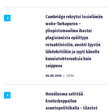
Cambridge rekrytoi tosielämän
2
.
woke-Turhapuron –
yliopistomaailma ihastui
plagioinnista epäiltyyn
rotuaktivistiin, unohti tyystin
lähdekritiikin ja syyti hänelle
kunniatohtoruuksia kuin
saippuaa
06.08.2026
10:50
|
Heinäluoma selittää
3
.
koulushoppailun
asuntopolitiikalla – tilastot