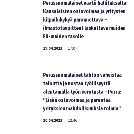
Perussuomalaiset vaatii hallitukselta:
Kansalaisten ostovoimaa ja yritysten
kilpailukykyä parannettava –
ilmastotavoitteet laskettava muiden
EU-maiden tasolle
19.04.2021
17:07
|
Perussuomalaiset tahtoo vahvistaa
taloutta ja nostaa työllisyyttä
alentamalla työn verotusta – Purra:
”Lisää ostovoimaa ja parantaa
yrityksien mahdollisuuksia toimia”
20.04.2021
12:46
|