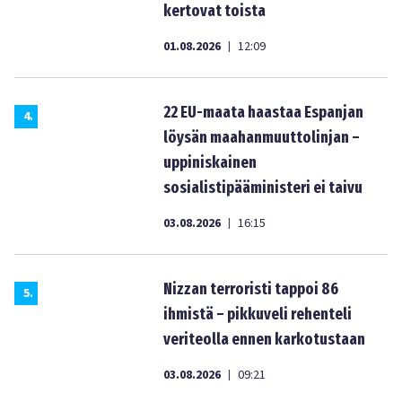
kertovat toista
01.08.2026
12:09
|
22 EU-maata haastaa Espanjan
4
.
löysän maahanmuuttolinjan –
uppiniskainen
sosialistipääministeri ei taivu
03.08.2026
16:15
|
Nizzan terroristi tappoi 86
5
.
ihmistä – pikkuveli rehenteli
veriteolla ennen karkotustaan
03.08.2026
09:21
|