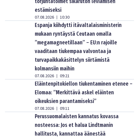
torjuntatoimet sikaruton leviämisen
estämiseksi
07.08.2026
10:30
|
Espanja kiihdytti itävaltalaisministerin
mukaan ryntäystä Ceutaan omalla
”megamagneetillaan” – EU:n rajoille
vaaditaan tiukempaa valvontaa ja
turvapaikkakäsittelyn siirtämistä
kolmansiin maihin
07.08.2026
09:21
|
Eläintenpitokiellon tiukentaminen etenee –
Elomaa: ”Merkittävä askel eläinten
oikeuksien parantamiseksi”
07.08.2026
09:11
|
Perussuomalaisten kannatus kovassa
nosteessa: Jos et halua Lindtmanin
hallitusta, kannattaa äänestää