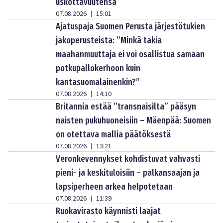
uskottavuutensa
07.08.2026
15:01
|
Ajatuspaja Suomen Perusta järjestötukien
jakoperusteista: ”Minkä takia
maahanmuuttaja ei voi osallistua samaan
potkupallokerhoon kuin
kantasuomalainenkin?”
07.08.2026
14:10
|
Britannia estää ”transnaisilta” pääsyn
naisten pukuhuoneisiin – Mäenpää: Suomen
on otettava mallia päätöksestä
07.08.2026
13:21
|
Veronkevennykset kohdistuvat vahvasti
pieni- ja keskituloisiin – palkansaajan ja
lapsiperheen arkea helpotetaan
07.08.2026
11:39
|
Ruokavirasto käynnisti laajat