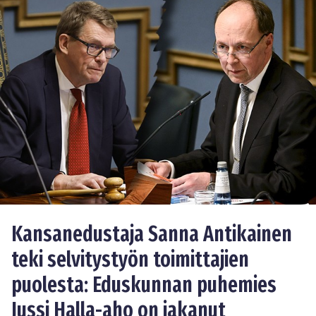
Kansanedustaja Sanna Antikainen
teki selvitystyön toimittajien
puolesta: Eduskunnan puhemies
Jussi Halla-aho on jakanut