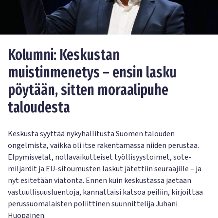
Kolumni: Keskustan
muistinmenetys – ensin lasku
pöytään, sitten moraalipuhe
taloudesta
Keskusta syyttää nykyhallitusta Suomen talouden
ongelmista, vaikka oli itse rakentamassa niiden perustaa.
Elpymisvelat, nollavaikutteiset työllisyystoimet, sote-
miljardit ja EU-sitoumusten laskut jätettiin seuraajille – ja
nyt esitetään viatonta. Ennen kuin keskustassa jaetaan
vastuullisuusluentoja, kannattaisi katsoa peiliin, kirjoittaa
perussuomalaisten poliittinen suunnittelija Juhani
Huopainen.