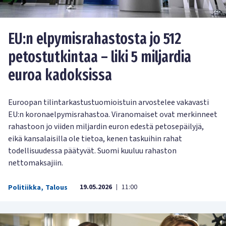
EU:n elpymisrahastosta jo 512
petostutkintaa – liki 5 miljardia
euroa kadoksissa
Euroopan tilintarkastustuomioistuin arvostelee vakavasti
EU:n koronaelpymisrahastoa. Viranomaiset ovat merkinneet
rahastoon jo viiden miljardin euron edestä petosepäilyjä,
eikä kansalaisilla ole tietoa, kenen taskuihin rahat
todellisuudessa päätyvät. Suomi kuuluu rahaston
nettomaksajiin.
19.05.2026
11:00
Politiikka
,
Talous
|