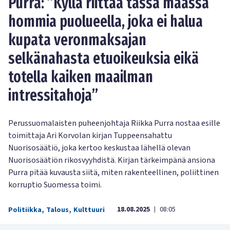
Purra: ”Kyllä riittää tässä maassa
hommia puolueella, joka ei halua
kupata veronmaksajan
selkänahasta etuoikeuksia eikä
totella kaiken maailman
intressitahoja”
Perussuomalaisten puheenjohtaja Riikka Purra nostaa esille
toimittaja Ari Korvolan kirjan Tuppeensahattu
Nuorisosäätiö, joka kertoo keskustaa lähellä olevan
Nuorisosäätiön rikosvyyhdistä. Kirjan tärkeimpänä ansiona
Purra pitää kuvausta siitä, miten rakenteellinen, poliittinen
korruptio Suomessa toimi.
18.08.2025
08:05
Politiikka
,
Talous
,
Kulttuuri
|