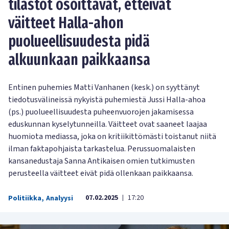
tilastot osoittavat, etteivät
väitteet Halla-ahon
puolueellisuudesta pidä
alkuunkaan paikkaansa
Entinen puhemies Matti Vanhanen (kesk.) on syyttänyt
tiedotusvälineissä nykyistä puhemiestä Jussi Halla-ahoa
(ps.) puolueellisuudesta puheenvuorojen jakamisessa
eduskunnan kyselytunneilla. Väitteet ovat saaneet laajaa
huomiota mediassa, joka on kritiikittömästi toistanut niitä
ilman faktapohjaista tarkastelua. Perussuomalaisten
kansanedustaja Sanna Antikaisen omien tutkimusten
perusteella väitteet eivät pidä ollenkaan paikkaansa.
07.02.2025
17:20
Politiikka
,
Analyysi
|