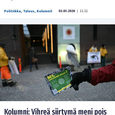
02.03.2026
11:21
Politiikka
,
Talous
,
Kolumnit
|
Kolumni: Vihreä siirtymä meni pois