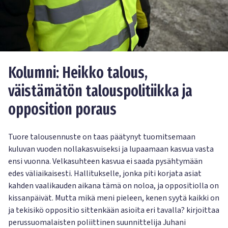
Kolumni: Heikko talous,
väistämätön talouspolitiikka ja
opposition poraus
Tuore talousennuste on taas päätynyt tuomitsemaan
kuluvan vuoden nollakasvuiseksi ja lupaamaan kasvua vasta
ensi vuonna. Velkasuhteen kasvua ei saada pysähtymään
edes väliaikaisesti. Hallitukselle, jonka piti korjata asiat
kahden vaalikauden aikana tämä on noloa, ja oppositiolla on
kissanpäivät. Mutta mikä meni pieleen, kenen syytä kaikki on
ja tekisikö oppositio sittenkään asioita eri tavalla? kirjoittaa
perussuomalaisten poliittinen suunnittelija Juhani