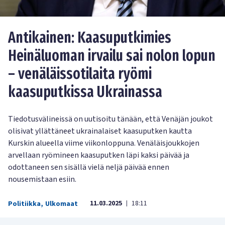
Antikainen: Kaasuputkimies
Heinäluoman irvailu sai nolon lopun
– venäläissotilaita ryömi
kaasuputkissa Ukrainassa
Tiedotusvälineissä on uutisoitu tänään, että Venäjän joukot
olisivat yllättäneet ukrainalaiset kaasuputken kautta
Kurskin alueella viime viikonloppuna. Venäläisjoukkojen
arvellaan ryömineen kaasuputken läpi kaksi päivää ja
odottaneen sen sisällä vielä neljä päivää ennen
nousemistaan esiin.
11.03.2025
18:11
Politiikka
,
Ulkomaat
|