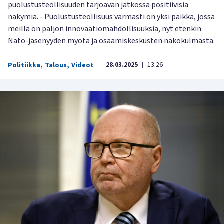
puolustusteollisuuden tarjoavan jatkossa positiivisia
näkymiä. - Puolustusteollisuus varmasti on yksi paikka, jossa
meillä on paljon innovaatiomahdollisuuksia, nyt etenkin
Nato-jäsenyyden myötä ja osaamiskeskusten näkökulmasta.
28.03.2025
13:26
Politiikka
,
Talous
,
Videot
|