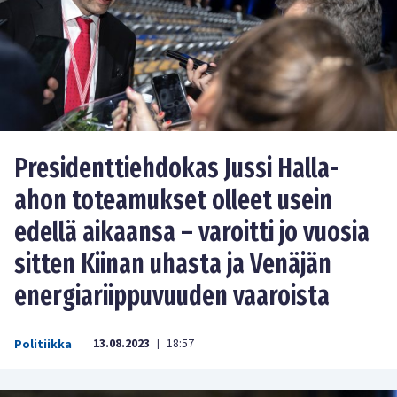
Presidenttiehdokas Jussi Halla-
ahon toteamukset olleet usein
edellä aikaansa – varoitti jo vuosia
sitten Kiinan uhasta ja Venäjän
energiariippuvuuden vaaroista
13.08.2023
18:57
Politiikka
|