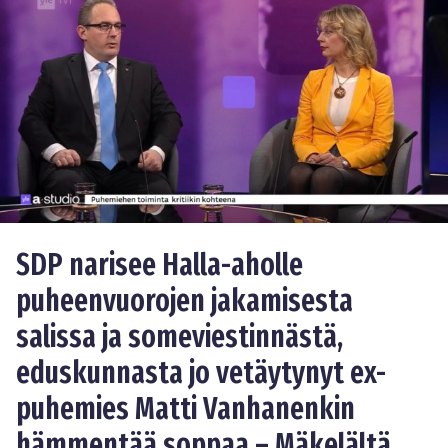
SDP narisee Halla-aholle
puheenvuorojen jakamisesta
salissa ja someviestinnästä,
eduskunnasta jo vetäytynyt ex-
puhemies Matti Vanhanenkin
hämmentää soppaa – Mäkelältä