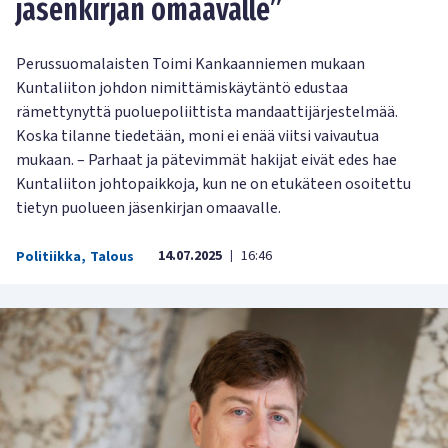
jäsenkirjan omaavalle”
Perussuomalaisten Toimi Kankaanniemen mukaan
Kuntaliiton johdon nimittämiskäytäntö edustaa
rämettynyttä puoluepoliittista mandaattijärjestelmää.
Koska tilanne tiedetään, moni ei enää viitsi vaivautua
mukaan. – Parhaat ja pätevimmät hakijat eivät edes hae
Kuntaliiton johtopaikkoja, kun ne on etukäteen osoitettu
tietyn puolueen jäsenkirjan omaavalle.
14.07.2025
16:46
Politiikka
,
Talous
|