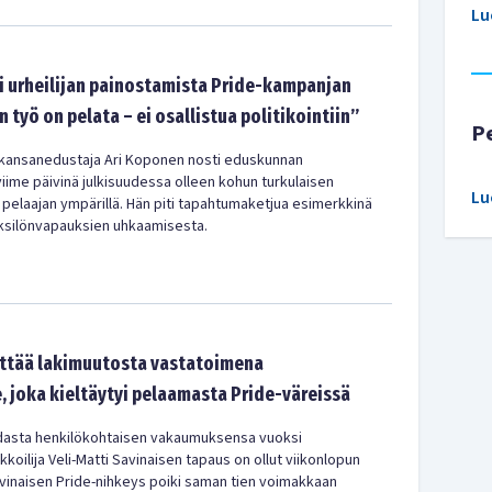
Lu
i urheilijan painostamista Pride-kampanjan
n työ on pelata – ei osallistua politikointiin”
P
kansanedustaja Ari Koponen nosti eduskunnan
 viime päivinä julkisuudessa olleen kohun turkulaisen
Lu
pelaajan ympärillä. Hän piti tapahtumaketjua esimerkkinä
ksilönvapauksien uhkaamisesta.
yttää lakimuutosta vastatoimena
e, joka kieltäytyi pelaamasta Pride-väreissä
dasta henkilökohtaisen vakaumuksensa vuoksi
kkoilija Veli-Matti Savinaisen tapaus on ollut viikonlopun
vinaisen Pride-nihkeys poiki saman tien voimakkaan