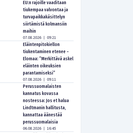
EU:n rajoille vaaditaan
tiukempaa valvontaa ja
turvapaikkakäsittelyn
siirtämistä kolmansiin
maihin
07.08.2026
09:21
|
Eläintenpitokiellon
tiukentaminen etenee –
Elomaa: ”Merkittävä askel
eläinten oikeuksien
parantamiseksi”
07.08.2026
09:11
|
Perussuomalaisten
kannatus kovassa
nosteessa: Jos et halua
Lindtmanin hallitusta,
kannattaa äänestää
perussuomalaisia
06.08.2026
16:45
|