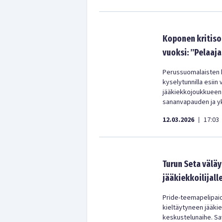
Koponen kritiso
vuoksi: ”Pelaaja
Perussuomalaisten 
kyselytunnilla esiin
jääkiekkojoukkueen 
sananvapauden ja y
12.03.2026
17:03
|
Turun Seta välä
jääkiekkoilijall
Pride-teemapelipai
kieltäytyneen jääkie
keskustelunaihe. Sa