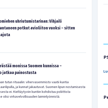
omiehen uhriutumistarinan: Vihjaili
antaneen potkut avioliiton vuoksi – sitten
hajota
P
ärästää monissa Suomen kunnissa –
Lu
 jatkaa painostusta
n tutun rituaalin: vihervasemmisto vaatii kuntia
arilipulla, ja kunnat jakautuvat. Suomen lipun nostamisesta
ksesta ei. Kieltäytyviin kuntiin kohdistuu poliittista
P
e olisi virkavelvollisuuden laiminlyönnistä.