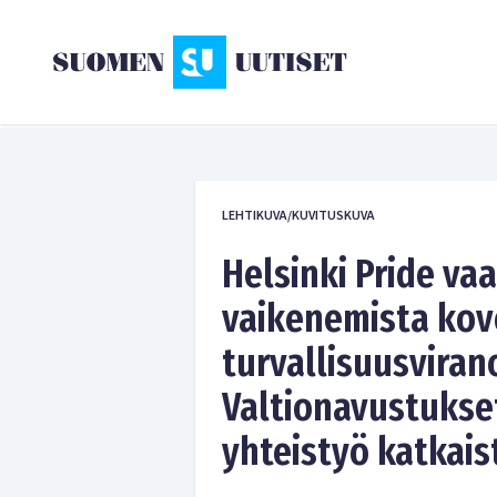
LEHTIKUVA/KUVITUSKUVA
Helsinki Pride vaa
vaikenemista ko
turvallisuusviran
Valtionavustukset
yhteistyö katkais