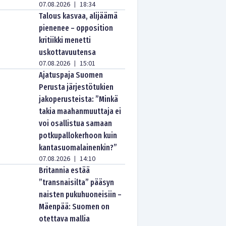
07.08.2026
18:34
|
Talous kasvaa, alijäämä
pienenee – opposition
kritiikki menetti
uskottavuutensa
07.08.2026
15:01
|
Ajatuspaja Suomen
Perusta järjestötukien
jakoperusteista: ”Minkä
takia maahanmuuttaja ei
voi osallistua samaan
potkupallokerhoon kuin
kantasuomalainenkin?”
07.08.2026
14:10
|
Britannia estää
”transnaisilta” pääsyn
naisten pukuhuoneisiin –
Mäenpää: Suomen on
otettava mallia