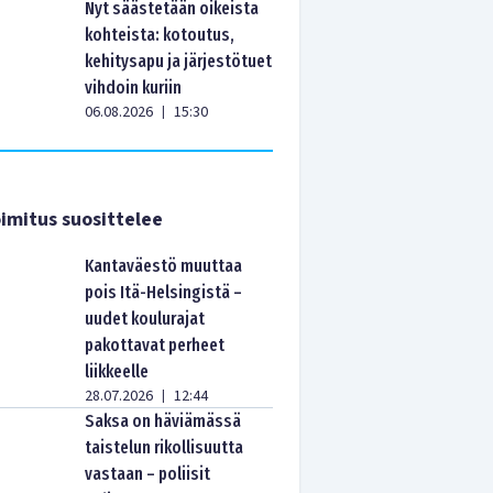
Nyt säästetään oikeista
kohteista: kotoutus,
kehitysapu ja järjestötuet
vihdoin kuriin
06.08.2026
15:30
|
imitus suosittelee
Kantaväestö muuttaa
pois Itä-Helsingistä –
uudet koulurajat
pakottavat perheet
liikkeelle
28.07.2026
12:44
|
Saksa on häviämässä
taistelun rikollisuutta
vastaan – poliisit