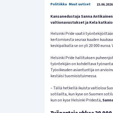
Politiikka
Muut uutiset
15.06.2026
Kansanedustaja Sanna Antikainen v
valtionavustukset ja Kela katkais
Helsinki Pride vaatii työntekijöiltää
kertomisesta seuraa kuuden kuukaud
keskipalkalla se on yli 20 000 euroa
Helsinki Pride hallituksen puheenjo
työntekijän on kohdeltava työnantaja
Työoikeuden asiantuntija on arvioin
kestäisi tuomioistuimessa.
– Tällä hetkellä ikuista vaitioloa 
sotilailta, kun kyse on Suomen sotila
kun on kyse Helsinki Pridestä,
Sanna