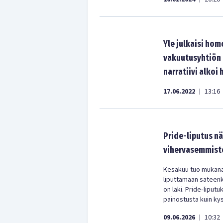
Yle julkaisi hom
vakuutusyhtiön 
narratiivi alkoi 
17.06.2022
13:16
|
Pride-liputus n
vihervasemmisto
Kesäkuu tuo mukanaa
liputtamaan sateenka
on laki. Pride‑liputu
painostusta kuin kys
09.06.2026
10:32
|