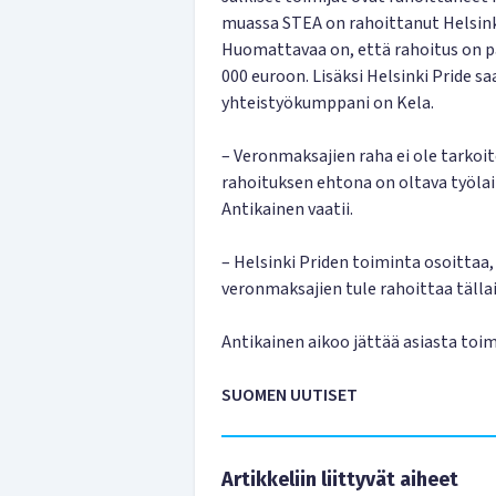
muassa STEA on rahoittanut Helsinki 
Huomattavaa on, että rahoitus on pa
000 euroon. Lisäksi Helsinki Pride sa
yhteistyökumppani on Kela.
– Veronmaksajien raha ei ole tarkoi
rahoituksen ehtona on oltava työla
Antikainen vaatii.
– Helsinki Priden toiminta osoittaa, 
veronmaksajien tule rahoittaa tälla
Antikainen aikoo jättää asiasta toi
SUOMEN UUTISET
Artikkeliin liittyvät aiheet