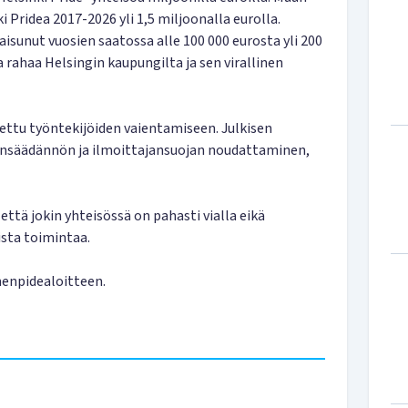
Pridea 2017-2026 yli 1,5 miljoonalla eurolla.
isunut vuosien saatossa alle 100 000 eurosta yli 200
a rahaa Helsingin kaupungilta ja sen virallinen
tettu työntekijöiden vaientamiseen. Julkisen
insäädännön ja ilmoittajansuojan noudattaminen,
että jokin yhteisössä on pahasti vialla eikä
ista toimintaa.
menpidealoitteen.