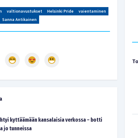
n
valtionavustukset
Helsinki Pride
vaientaminen
Sanna Antikainen
To
a
yhtyi kyttäämään kansalaisia verkossa – botti
a jo tunneissa