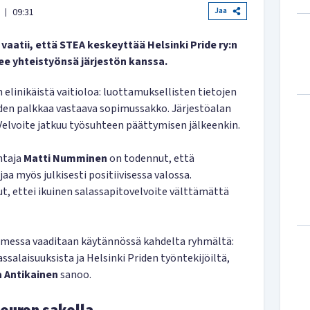
Jaa
09:31
|
aatii, että STEA keskeyttää Helsinki Pride ry:n
ee yhteistyönsä järjestön kanssa.
n elinikäistä vaitioloa: luottamuksellisten tietojen
en palkkaa vastaava sopimussakko. Järjestöalan
. Velvoite jatkuu työsuhteen päättymisen jälkeenkin.
htaja
Matti Numminen
on todennut, että
a myös julkisesti positiivisessa valossa.
ut, ettei ikuinen salassapitovelvoite välttämättä
Suomessa vaaditaan käytännössä kahdelta ryhmältä:
ssalaisuuksista ja Helsinki Priden työntekijöiltä,
 Antikainen
sanoo.