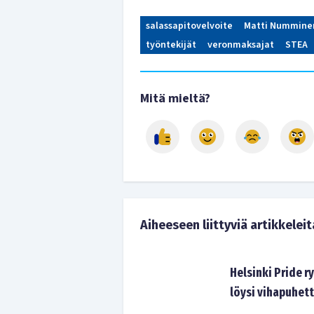
salassapitovelvoite
Matti Nummine
työntekijät
veronmaksajat
STEA
Mitä mieltä?
Aiheeseen liittyviä artikkeleit
Helsinki Pride r
löysi vihapuhett