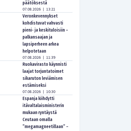
päätöksestä
07.08.2026
13:21
|
Veronkevennykset
kohdistuvat vahvasti
pieni- ja keskituloisiin –
palkansaajan ja
lapsiperheen arkea
helpotetaan
07.08.2026
11:39
|
Ruokavirasto käynnisti
laajat torjuntatoimet
sikaruton leviämisen
estämiseksi
07.08.2026
10:30
|
Espanja kiihdytti
itävaltalaisministerin
mukaan ryntäystä
Ceutaan omalla
”megamagneetillaan” –