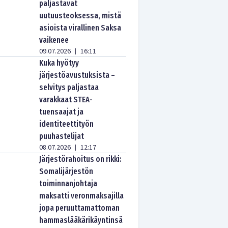
paljastavat
uutuusteoksessa, mistä
asioista virallinen Saksa
vaikenee
09.07.2026
16:11
|
Kuka hyötyy
järjestöavustuksista –
selvitys paljastaa
varakkaat STEA-
tuensaajat ja
identiteettityön
puuhastelijat
08.07.2026
12:17
|
Järjestörahoitus on rikki:
Somalijärjestön
toiminnanjohtaja
maksatti veronmaksajilla
jopa peruuttamattoman
hammaslääkärikäyntinsä