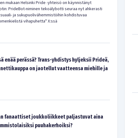
een mukaan Helsinki Pride -yhteisö on käynnistänyt
otin: PrideBot-niminen tekoälybotti seuraa nyt ahkerasti
suaali- ja sukupuolivähemmistöihin kohdistuvaa
menkielistä vihapuhetta" X:ssä
ä enää perässä? Trans-yhdistys hyljeksii Prideä,
nettikauppa on jaotellut vaatteensa miehille ja
n fanaattiset joukkoliikkeet paljastuvat aina
emmistolaisiksi puuhakerhoiksi?