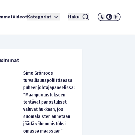
immat
Videot
Kategoriat
Haku
usimmat
Simo Grönroos
turvallisuuspoliittisessa
puheenjohtajapaneelissa:
“Maanpuolustukseen
tehtävät panostukset
valuvat hukkaan, jos
suomalaisten annetaan
jäädä vähemmistöksi
omassa maassaan”