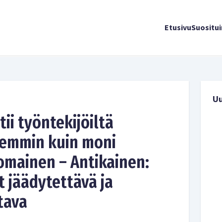
Etusivu
Suositu
U
tii työntekijöiltä
vemmin kuin moni
omainen – Antikainen:
 jäädytettävä ja
tava