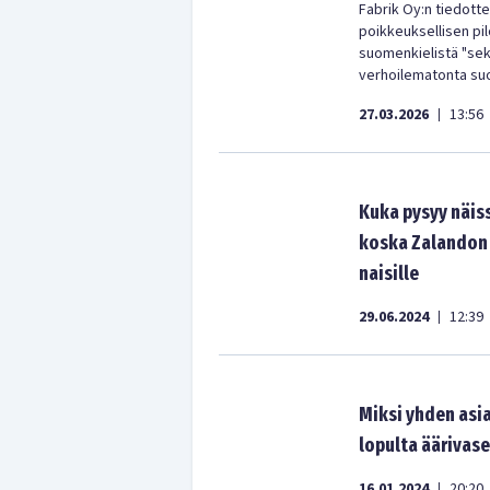
Fabrik Oy:n tiedott
poikkeuksellisen pil
suomenkielistä "sek
verhoilematonta suo
27.03.2026
13:56
|
Kuka pysyy näiss
koska Zalandon 
naisille
29.06.2024
12:39
|
Miksi yhden asia
lopulta äärivas
16.01.2024
20:20
|