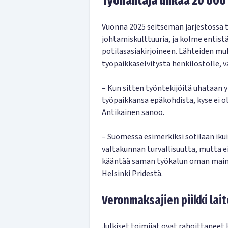
Työnantaja uhkaa 20 000
Vuonna 2025 seitsemän järjestössä t
johtamiskulttuuria, ja kolme entist
potilasasiakirjoineen. Lähteiden m
työpaikkaselvitystä henkilöstölle, v
– Kun sitten työntekijöitä uhataan yl
työpaikkansa epäkohdista, kyse ei ol
Antikainen sanoo.
– Suomessa esimerkiksi sotilaan iku
valtakunnan turvallisuutta, mutta 
kääntää saman työkalun oman maine
Helsinki Pridestä.
Veronmaksajien piikki lait
Julkiset toimijat ovat rahoittaneet 