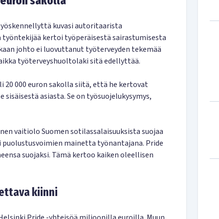
 euron sakolla
yöskennellyttä kuvasi autoritaarista
ä työntekijää kertoi työperäisestä sairastumisesta
ukaan johto ei luovuttanut työterveyden tekemää
aikka työterveyshuoltolaki sitä edellyttää.
i 20 000 euron sakolla siitä, että he kertovat
e sisäisestä asiasta. Se on työsuojelukysymys,
inen vaitiolo Suomen sotilassalaisuuksista suojaa
ei puolustusvoimien mainetta työnantajana. Pride
ensa suojaksi. Tämä kertoo kaiken oleellisen
ettava kiinni
Helsinki Pride -yhteisöä miljoonilla euroilla. Muun