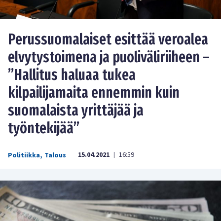
Perussuomalaiset esittää veroalea
elvytystoimena ja puoliväliriiheen –
”Hallitus haluaa tukea
kilpailijamaita ennemmin kuin
suomalaista yrittäjää ja
työntekijää”
15.04.2021
16:59
Politiikka
,
Talous
|