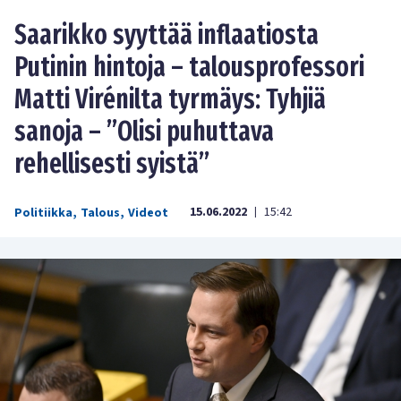
Saarikko syyttää inflaatiosta
Putinin hintoja – talousprofessori
Matti Virénilta tyrmäys: Tyhjiä
sanoja – ”Olisi puhuttava
rehellisesti syistä”
15.06.2022
15:42
Politiikka
,
Talous
,
Videot
|