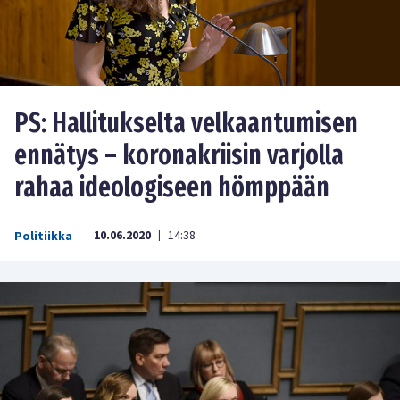
PS: Hallitukselta velkaantumisen
ennätys – koronakriisin varjolla
rahaa ideologiseen hömppään
10.06.2020
14:38
Politiikka
|