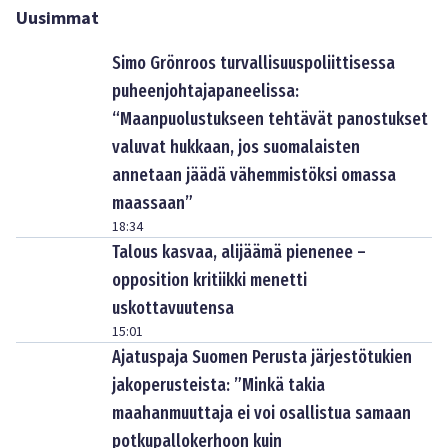
Uusimmat
Simo Grönroos turvallisuuspoliittisessa
puheenjohtajapaneelissa:
“Maanpuolustukseen tehtävät panostukset
valuvat hukkaan, jos suomalaisten
annetaan jäädä vähemmistöksi omassa
maassaan”
18:34
Talous kasvaa, alijäämä pienenee –
opposition kritiikki menetti
uskottavuutensa
15:01
Ajatuspaja Suomen Perusta järjestötukien
jakoperusteista: ”Minkä takia
maahanmuuttaja ei voi osallistua samaan
potkupallokerhoon kuin