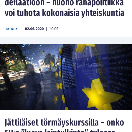
deflaatioon – huono rahapolitiikka
voi tuhota kokonaisia yhteiskuntia
02.06.2020
10:09
Talous
|
Jättiläiset törmäyskurssilla – onko