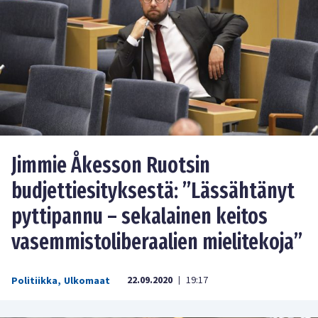
Jimmie Åkesson Ruotsin
budjettiesityksestä: ”Lässähtänyt
pyttipannu – sekalainen keitos
vasemmistoliberaalien mielitekoja”
22.09.2020
19:17
Politiikka
,
Ulkomaat
|