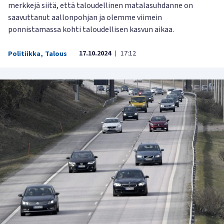
merkkejä siitä, että taloudellinen matalasuhdanne on
saavuttanut aallonpohjan ja olemme viimein
ponnistamassa kohti taloudellisen kasvun aikaa.
17.10.2024
17:12
Politiikka
,
Talous
|