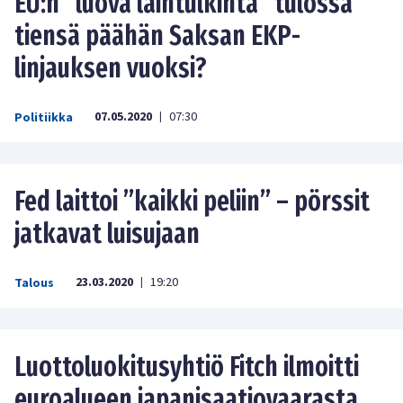
EU:n ”luova laintulkinta” tulossa
tiensä päähän Saksan EKP-
linjauksen vuoksi?
07.05.2020
07:30
Politiikka
|
Fed laittoi ”kaikki peliin” – pörssit
jatkavat luisujaan
23.03.2020
19:20
Talous
|
Luottoluokitusyhtiö Fitch ilmoitti
euroalueen japanisaatiovaarasta