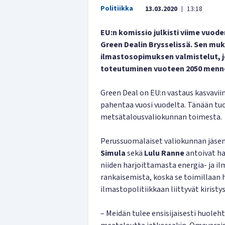
Politiikka
13.03.2020
13:18
|
EU:n komissio julkisti viime vuode
Green Dealin Brysselissä. Sen mu
ilmastosopimuksen valmistelut, j
toteutuminen vuoteen 2050 menn
Green Deal on EU:n vastaus kasvavii
pahentaa vuosi vuodelta. Tänään tu
metsätalousvaliokunnan toimesta.
Perussuomalaiset valiokunnan jäse
Simula
sekä
Lulu Ranne
antoivat ha
niiden harjoittamasta energia- ja il
rankaisemista, koska se toimillaan
ilmastopolitiikkaan liittyvät kiris
– Meidän tulee ensisijaisesti huoleh