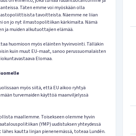
uus on elinehto, joka turvaa ruuantuotantomme ja
lanteissa. Täten emme voi myöskään olla
astopoliittisista tavoitteista. Näemme ne liian
i on jo nyt ilmastopolitiikan kärkimaita. Nämä
iden ja muiden alkutuottajien elämää.
taa huomioon myös eläinten hyvinvointi. Tälläkin
oisin kuin muut EU-maat, sanoo perussuomalaisten
liokuntavastaava Elomaa.
 Suomelle
olissaan myös siitä, että EU aikoo ryhtyä
tämään turvemaiden käyttöä maanviljelyssä
miollista maallemme. Toisekseen olemme hyvin
maatalouspolitiikan (YMP) uudistuksen yhteydessä
lähes kautta linjan pienenemässä, toteaa Lundén.