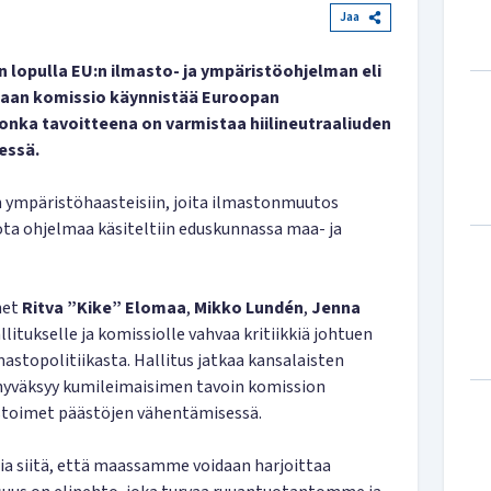
Jaa
n lopulla EU:n ilmasto- ja ympäristöohjelman eli
kaan komissio käynnistää Euroopan
onka tavoitteena on varmistaa hiilineutraaliuden
essä.
n ympäristöhaasteisiin, joita ilmastonmuutos
ota ohjelmaa käsiteltiin eduskunnassa maa- ja
net
Ritva ”Kike” Elomaa
,
Mikko Lundén
,
Jenna
llitukselle ja komissiolle vahvaa kritiikkiä johtuen
mastopolitiikasta. Hallitus jatkaa kansalaisten
 hyväksyy kumileimaisimen tavoin komission
tystoimet päästöjen vähentämisessä.
tia siitä, että maassamme voidaan harjoittaa