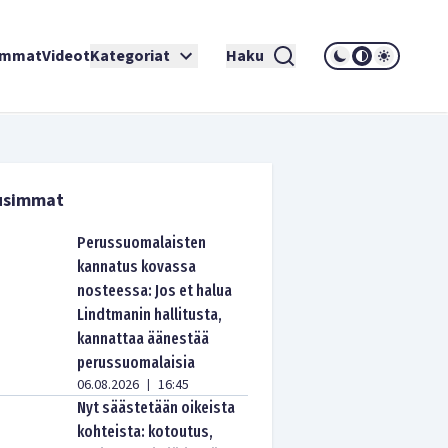
immat
Videot
Kategoriat
Haku
usimmat
Perussuomalaisten
kannatus kovassa
nosteessa: Jos et halua
Lindtmanin hallitusta,
kannattaa äänestää
perussuomalaisia
06.08.2026
16:45
|
Nyt säästetään oikeista
kohteista: kotoutus,