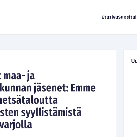
Etusivu
Suositu
U
 maa- ja
okunnan jäsenet: Emme
metsätaloutta
isten syyllistämistä
varjolla