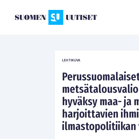
LEHTIKUVA
Perussuomalaiset
metsätalousvali
hyväksy maa- ja 
harjoittavien ihm
ilmastopolitiikan 