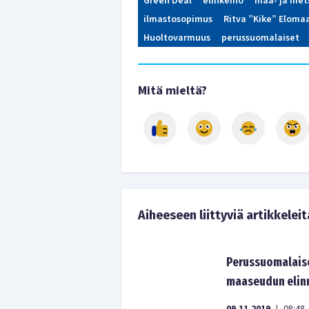
Green Deal
elinkeino
maa- ja met
ilmastosopimus
Ritva ”Kike” Eloma
Huoltovarmuus
perussuomalaiset
Mitä mieltä?
Aiheeseen liittyviä artikkeleit
Perussuomalaise
maaseudun elin
|