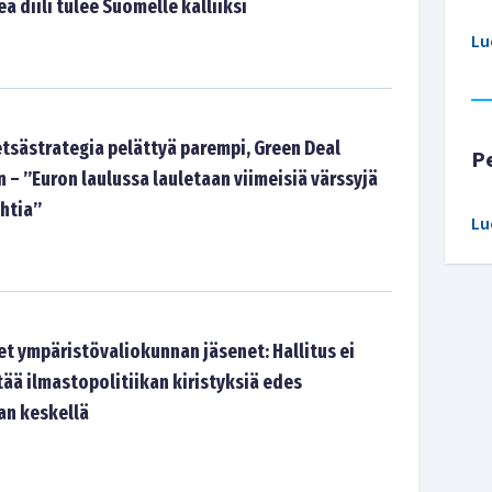
ä diili tulee Suomelle kalliiksi
Lu
tsästrategia pelättyä parempi, Green Deal
P
– ”Euron laulussa lauletaan viimeisiä värssyjä
ehtia”
Lu
t ympäristövaliokunnan jäsenet: Hallitus ei
ää ilmastopolitiikan kiristyksiä edes
n keskellä