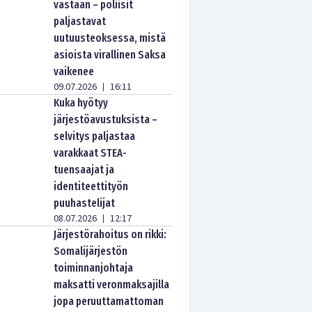
vastaan – poliisit
paljastavat
uutuusteoksessa, mistä
asioista virallinen Saksa
vaikenee
09.07.2026
16:11
|
Kuka hyötyy
järjestöavustuksista –
selvitys paljastaa
varakkaat STEA-
tuensaajat ja
identiteettityön
puuhastelijat
08.07.2026
12:17
|
Järjestörahoitus on rikki:
Somalijärjestön
toiminnanjohtaja
maksatti veronmaksajilla
jopa peruuttamattoman