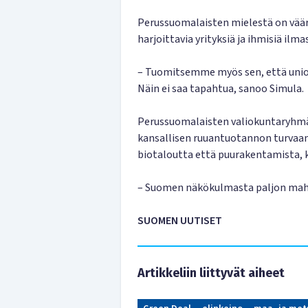
Perussuomalaisten mielestä on vääri
harjoittavia yrityksiä ja ihmisiä ilma
– Tuomitsemme myös sen, että unio
Näin ei saa tapahtua, sanoo Simula.
Perussuomalaisten valiokuntaryhmä 
kansallisen ruuantuotannon turvaa
biotaloutta että puurakentamista, ko
– Suomen näkökulmasta paljon mahd
SUOMEN UUTISET
Artikkeliin liittyvät aiheet