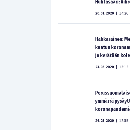
Huhtasaari: Vihre
20.01.2020
14:26
|
Hakkarainen: Me
kaatuu koronaan 
ja kerätään kol
23.03.2020
13:12
|
Perussuomalaise
ymmärrä pysäytt
koronapandemia
26.03.2020
12:59
|