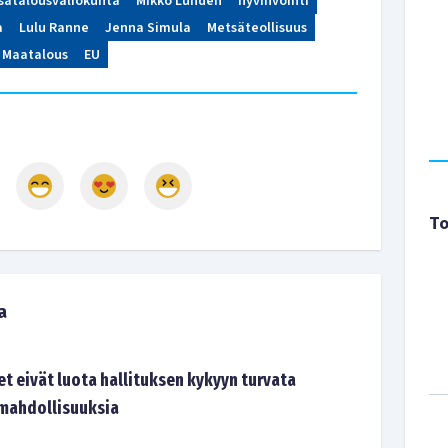
sätalousvaliokunta
Mikko Lunden
hyvinvointi
a
Lulu Ranne
Jenna Simula
Metsäteollisuus
Maatalous
EU
To
a
t eivät luota hallituksen kykyyn turvata
mahdollisuuksia