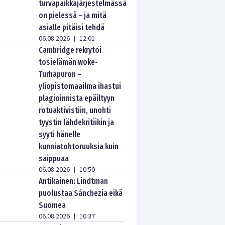
turvapaikkajärjestelmässä
on pielessä – ja mitä
asialle pitäisi tehdä
06.08.2026
12:01
|
Cambridge rekrytoi
tosielämän woke-
Turhapuron –
yliopistomaailma ihastui
plagioinnista epäiltyyn
rotuaktivistiin, unohti
tyystin lähdekritiikin ja
syyti hänelle
kunniatohtoruuksia kuin
saippuaa
06.08.2026
10:50
|
Antikainen: Lindtman
puolustaa Sánchezia eikä
Suomea
06.08.2026
10:37
|