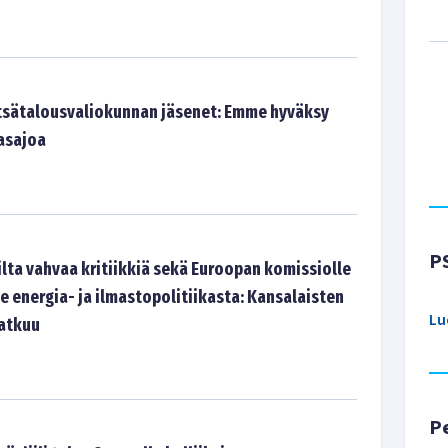
tsätalousvaliokunnan jäsenet: Emme hyväksy
asajoa
P
lta vahvaa kritiikkiä sekä Euroopan komissiolle
le energia- ja ilmastopolitiikasta: Kansalaisten
Lu
atkuu
P