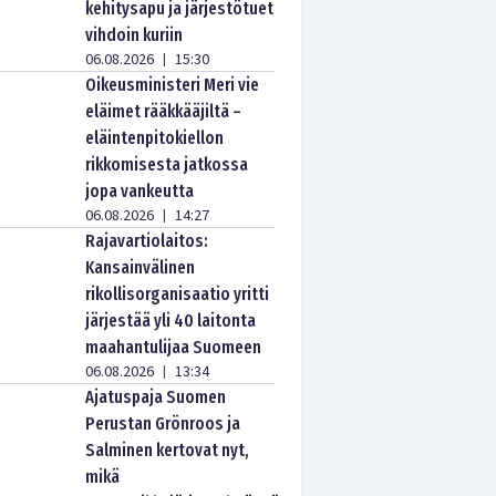
kehitysapu ja järjestötuet
vihdoin kuriin
06.08.2026
15:30
|
Oikeusministeri Meri vie
eläimet rääkkääjiltä –
eläintenpitokiellon
rikkomisesta jatkossa
jopa vankeutta
06.08.2026
14:27
|
Rajavartiolaitos:
Kansainvälinen
rikollisorganisaatio yritti
järjestää yli 40 laitonta
maahantulijaa Suomeen
06.08.2026
13:34
|
Ajatuspaja Suomen
Perustan Grönroos ja
Salminen kertovat nyt,
mikä