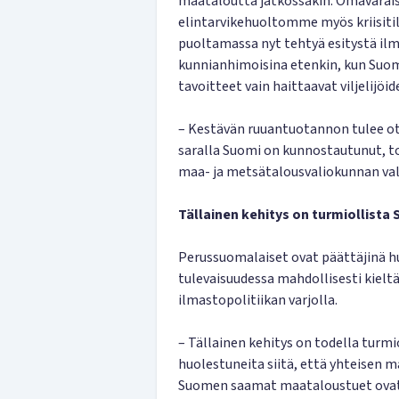
maataloutta jatkossakin. Omavarais
elintarvikehuoltomme myös kriisiti
puoltamassa nyt tehtyä esitystä ilm
kunnianhimoisina etenkin, kun Suom
tavoitteet vain haittaavat viljelijö
– Kestävän ruuantuotannon tulee ot
saralla Suomi on kunnostautunut, t
maa- ja metsätalousvaliokunnan va
Tällainen kehitys on turmiollista
Perussuomalaiset ovat päättäjinä hu
tulevaisuudessa mahdollisesti kiel
ilmastopolitiikan varjolla.
– Tällainen kehitys on todella tur
huolestuneita siitä, että yhteisen 
Suomen saamat maataloustuet ovat 