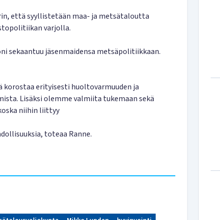
n, että syyllistetään maa- ja metsätaloutta
stopolitiikan varjolla.
ni sekaantuu jäsenmaidensa metsäpolitiikkaan.
korostaa erityisesti huoltovarmuuden ja
mista. Lisäksi olemme valmiita tukemaan sekä
ska niihin liittyy
ollisuuksia, toteaa Ranne.