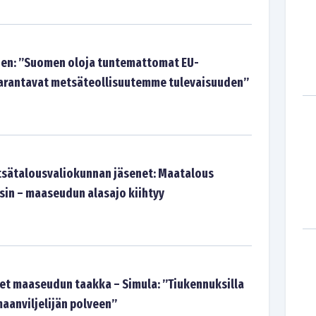
nen: ”Suomen oloja tuntemattomat EU-
aarantavat metsäteollisuutemme tulevaisuuden”
tsätalousvaliokunnan jäsenet: Maatalous
ksin – maaseudun alasajo kiihtyy
et maaseudun taakka – Simula: ”Tiukennuksilla
maanviljelijän polveen”