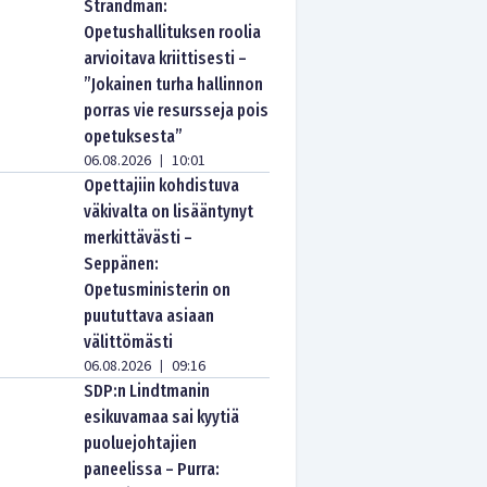
Strandman:
Opetushallituksen roolia
arvioitava kriittisesti –
”Jokainen turha hallinnon
porras vie resursseja pois
opetuksesta”
06.08.2026
10:01
|
Opettajiin kohdistuva
väkivalta on lisääntynyt
merkittävästi –
Seppänen:
Opetusministerin on
puututtava asiaan
välittömästi
06.08.2026
09:16
|
SDP:n Lindtmanin
esikuvamaa sai kyytiä
puoluejohtajien
paneelissa – Purra: