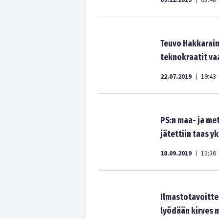
09.11.2019
08:48
Teuvo Hakkarai
teknokraatit v
22.07.2019
19:43
|
PS:n maa- ja me
jätettiin taas y
18.09.2019
13:36
|
Ilmastotavoitte
lyödään kirves 