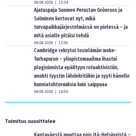
06.08.2026
13:34
|
Ajatuspaja Suomen Perustan Grönroos ja
Salminen kertovat nyt, mikä
turvapaikkajärjestelmässä on pielessä – ja
mitä asialle pitäisi tehdä
06.08.2026
12:01
|
Cambridge rekrytoi tosielämän woke-
Turhapuron – yliopistomaailma ihastui
plagioinnista epäiltyyn rotuaktivistiin,
unohti tyystin lähdekritiikin ja syyti hänelle
kunniatohtoruuksia kuin saippuaa
06.08.2026
10:50
|
Toimitus suosittelee
Kantaväestö muuttaa pois Itä-Helsingistä –