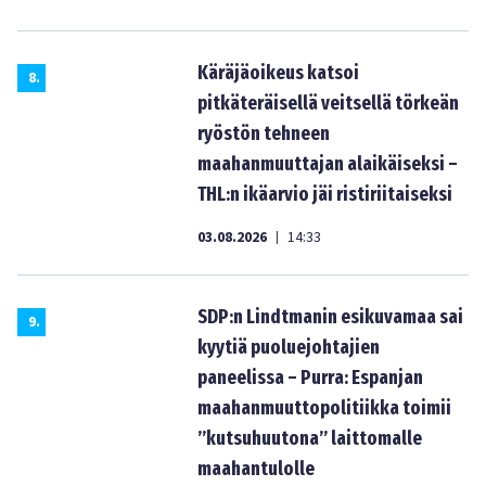
Käräjäoikeus katsoi
8
.
pitkäteräisellä veitsellä törkeän
ryöstön tehneen
maahanmuuttajan alaikäiseksi –
THL:n ikäarvio jäi ristiriitaiseksi
03.08.2026
14:33
|
SDP:n Lindtmanin esikuvamaa sai
9
.
kyytiä puoluejohtajien
paneelissa – Purra: Espanjan
maahanmuuttopolitiikka toimii
”kutsuhuutona” laittomalle
maahantulolle