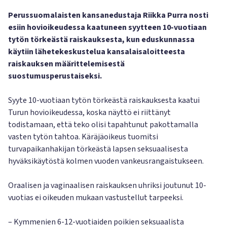
Perussuomalaisten kansanedustaja Riikka Purra nosti
esiin hovioikeudessa kaatuneen syytteen 10-vuotiaan
tytön törkeästä raiskauksesta, kun eduskunnassa
käytiin lähetekeskustelua kansalaisaloitteesta
raiskauksen määrittelemisestä
suostumusperustaiseksi.
Syyte 10-vuotiaan tytön törkeästä raiskauksesta kaatui
Turun hovioikeudessa, koska näyttö ei riittänyt
todistamaan, että teko olisi tapahtunut pakottamalla
vasten tytön tahtoa. Käräjäoikeus tuomitsi
turvapaikanhakijan törkeästä lapsen seksuaalisesta
hyväksikäytöstä kolmen vuoden vankeusrangaistukseen.
Oraalisen ja vaginaalisen raiskauksen uhriksi joutunut 10-
vuotias ei oikeuden mukaan vastustellut tarpeeksi.
– Kymmenien 6-12-vuotiaiden poikien seksuaalista