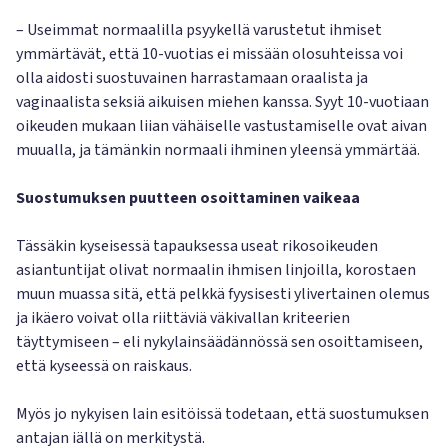
– Useimmat normaalilla psyykellä varustetut ihmiset
ymmärtävät, että 10-vuotias ei missään olosuhteissa voi
olla aidosti suostuvainen harrastamaan oraalista ja
vaginaalista seksiä aikuisen miehen kanssa. Syyt 10-vuotiaan
oikeuden mukaan liian vähäiselle vastustamiselle ovat aivan
muualla, ja tämänkin normaali ihminen yleensä ymmärtää.
Suostumuksen puutteen osoittaminen vaikeaa
Tässäkin kyseisessä tapauksessa useat rikosoikeuden
asiantuntijat olivat normaalin ihmisen linjoilla, korostaen
muun muassa sitä, että pelkkä fyysisesti ylivertainen olemus
ja ikäero voivat olla riittäviä väkivallan kriteerien
täyttymiseen – eli nykylainsäädännössä sen osoittamiseen,
että kyseessä on raiskaus.
Myös jo nykyisen lain esitöissä todetaan, että suostumuksen
antajan iällä on merkitystä.