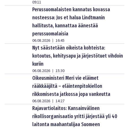
09:11
Perussuomalaisten kannatus kovassa
nosteessa: Jos et halua Lindtmanin
hallitusta, kannattaa äänestää
perussuomalaisia
06.08.2026
16:45
|
Nyt säästetään oikeista kohteista:
kotoutus, kehitysapu ja järjestötuet vihdoin
kuriin
06.08.2026
15:30
|
Oikeusministeri Meri vie eläimet
rääkkääjiltä – eläintenpitokiellon
rikkomisesta jatkossa jopa vankeutta
06.08.2026
14:27
|
Rajavartiolaitos: Kansainvälinen
rikollisorganisaatio yritti järjestää yli 40
laitonta maahantulijaa Suomeen