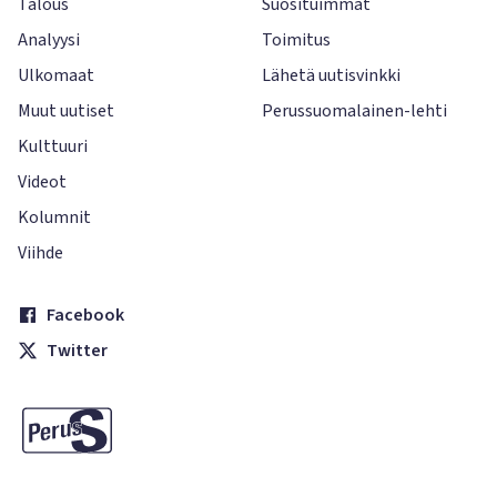
Talous
Suosituimmat
Analyysi
Toimitus
Ulkomaat
Lähetä uutisvinkki
Muut uutiset
Perussuomalainen-lehti
Kulttuuri
Videot
Kolumnit
Viihde
Facebook
Twitter