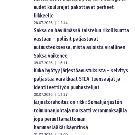
uudet koulurajat pakottavat perheet
liikkeelle
28.07.2026
12:44
|
Saksa on häviämässä taistelun rikollisuutta
vastaan – poliisit paljastavat
uutuusteoksessa, mistä asioista virallinen
Saksa vaikenee
09.07.2026
16:11
|
Kuka hyötyy järjestöavustuksista – selvitys
paljastaa varakkaat STEA-tuensaajat ja
identiteettityön puuhastelijat
08.07.2026
12:17
|
Järjestörahoitus on rikki: Somalijärjestön
toiminnanjohtaja maksatti veronmaksajilla
jopa peruuttamattoman
hammaslääkärikäyntinsä
01.07.2026
15:00
|