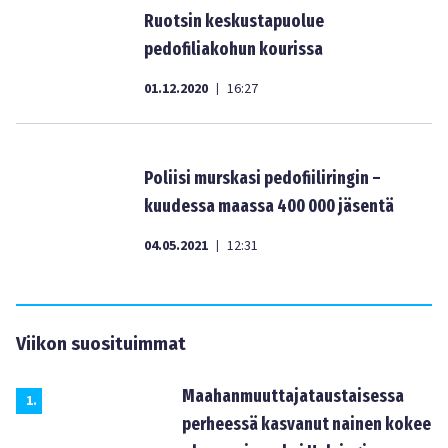
Ruotsin keskustapuolue
pedofiliakohun kourissa
01.12.2020
16:27
|
Poliisi murskasi pedofiiliringin –
kuudessa maassa 400 000 jäsentä
04.05.2021
12:31
|
Viikon suosituimmat
Maahanmuuttajataustaisessa
1
.
perheessä kasvanut nainen kokee