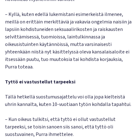
– Kyllä, kuten edellä lukemistani esimerkeistä ilmenee,
meillä on erittäin merkittäviä ja vakavia ongelmia naisiin ja
lapsiin kohdistuneiden seksuaalirikosten ja raiskausten
selvittämisessä, tuomioissa, laintulkinnassa ja
oikeusistuinten käytännöissä, mutta varsinaisesti
yhteenkään niistä nyt käsittelyssä oleva kansalaisaloite ei
itsessään puutu, tuo muutoksia tai kohdista korjauksia,
Purra toteaa.
Tyttö ei vastustellut tarpeeksi
Tällä hetkellä suostumusajattelu voi olla jopa kielteistä
uhrin kannalta, kuten 10-vuotiaan tytön kohdalla tapahtui.
– Kun oikeus tulkitsi, että tyttö ei ollut vastustellut
tarpeeksi, se toisin sanoen siis sanoi, että tyttö oli
suostuvainen, Purra ihmettelee.