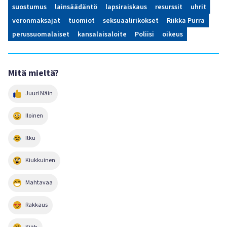
suostumus
lainsäädäntö
lapsiraiskaus
resurssit
uhrit
veronmaksajat
tuomiot
seksuaalirikokset
Riikka Purra
perussuomalaiset
kansalaisaloite
Poliisi
oikeus
Mitä mieltä?
Juuri Näin
Iloinen
Itku
Kiukkuinen
Mahtavaa
Rakkaus