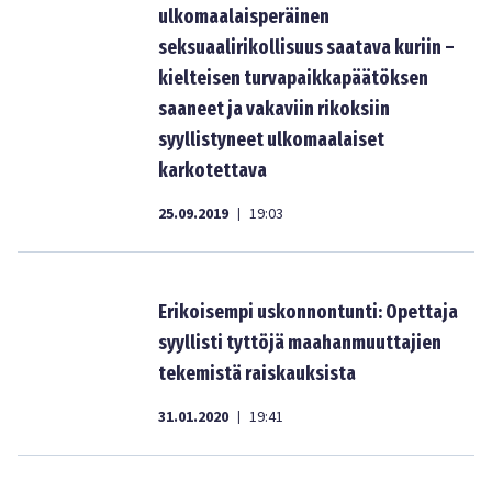
ulkomaalaisperäinen
seksuaalirikollisuus saatava kuriin –
kielteisen turvapaikkapäätöksen
saaneet ja vakaviin rikoksiin
syyllistyneet ulkomaalaiset
karkotettava
25.09.2019
19:03
|
Erikoisempi uskonnontunti: Opettaja
syyllisti tyttöjä maahanmuuttajien
tekemistä raiskauksista
31.01.2020
19:41
|