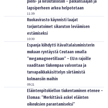
pieni- ja keskituloisiin – palkansaajan ja
lapsiperheen arkea helpotetaan
11:39
Ruokavirasto käynnisti laajat
torjuntatoimet sikaruton leviämisen
estämiseksi
10:30
Espanja kiihdytti itävaltalaisministerin
mukaan ryntäystä Ceutaan omalla
”megamagneetillaan” – EU:n rajoille
vaaditaan tiukempaa valvontaa ja
turvapaikkakäsittelyn siirtämistä
kolmansiin maihin
09:21
Eläintenpitokiellon tiukentaminen etenee –
Elomaa: ”Merkittävä askel eläinten
oikeuksien parantamiseksi”