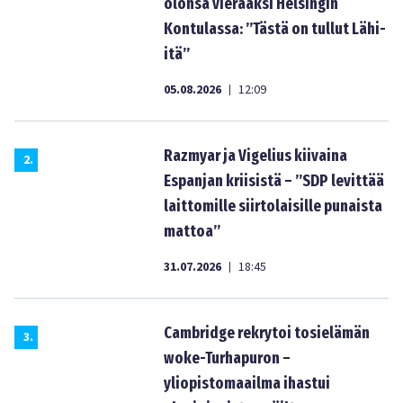
olonsa vieraaksi Helsingin
Kontulassa: ”Tästä on tullut Lähi-
itä”
05.08.2026
12:09
|
Razmyar ja Vigelius kiivaina
2
.
Espanjan kriisistä – ”SDP levittää
laittomille siirtolaisille punaista
mattoa”
31.07.2026
18:45
|
Cambridge rekrytoi tosielämän
3
.
woke-Turhapuron –
yliopistomaailma ihastui