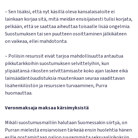
– Sen lisäksi, että nyt käsillä oleva kansalaisaloite ei
lainkaan korjaa sitä, mitä meidän ensisijaisesti tulisi korjata,
pelkään, että se saattaa aiheuttaa toisaalle lisää ongelmia.
Suostumuksen tai sen puutteen osoittaminen jälkikäteen
on vaikeaa, ellei mahdotonta.
– Poliisin resurssit eivät tarjoa mahdollisuutta antautua
pikkutarkkoihin suostumuksen selvittelyihin, kun
ylipäätänsä rikosten selvittämisaste koko ajan laskee eikä
lainsäädäntöuudistuksia muutenkaan seuraa vaadittavan
lisähenkilöstön ja resurssien turvaaminen, Purra
huomauttaa.
Veronmaksaja maksaa kärsimyksistä
Mikäli suostumusmalliin halutaan Suomessakin siirtyä, on
Purran mielestä ensiarvoisen tärkeää ensin huolehtia hänen
esille nostamistaan paljon suuremmista seksuaalirikoksiin