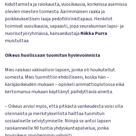
kiduttamista ja raiskausta, vuosikausia, korkeissa asemissa
olevien miesten toimesta. Äärimmäisen raaka ja
poikkeuksellisen laaja pedofiilirinkitapaus. Henkilöt
toimivat vuosikausia, vapaasti, jopa seurakunnan lapsi- ja
nuorisotyöryhmässä, kansaedustaja
Riikka Purra
muistuttaa.
Oikeus huolissaan tuomitun hyvinvoinnista
Mies raiskasi väkivalloin lapsen, jonka oli houkutellut
somesta. Mies tuomittiin ehdolliseen, koska hän –
käräjäoikeuden mukaan – opiskeli ammattiopistossa eikä
kertomansa mukaan käyttänyt päihdyttäviä aineita.
– Oikeus arvioi myös, että pitkästä vankeudesta voisi olla
olennaista ja merkityksellistä haittaa tuomitun
sosiaaliselle selviytymiselle. Niinpä se antoi lapsen
raiskanneelle 90 tuntia yhdyskuntapalvelua, jonka
hovioikeus myöhemmin vahvisti.