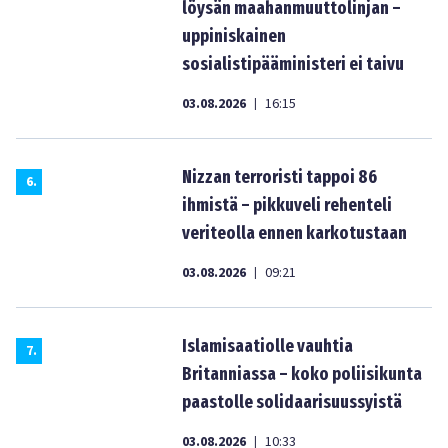
löysän maahanmuuttolinjan –
uppiniskainen
sosialistipääministeri ei taivu
03.08.2026
16:15
|
Nizzan terroristi tappoi 86
6
.
ihmistä – pikkuveli rehenteli
veriteolla ennen karkotustaan
03.08.2026
09:21
|
Islamisaatiolle vauhtia
7
.
Britanniassa – koko poliisikunta
paastolle solidaarisuussyistä
03.08.2026
10:33
|