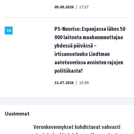
05.08.2026
17:37
|
PS-Nuoriso: Espanjassa lähes 50
10
.
000 laitonta maahanmuuttajaa
yhdessä päivässä –
irtisanoutuuko Lindtman
aatetoverinsa avointen rajojen
politiikasta?
31.07.2026
15:49
|
Uusimmat
Veronkevennykset kohdistuvat vahvasti