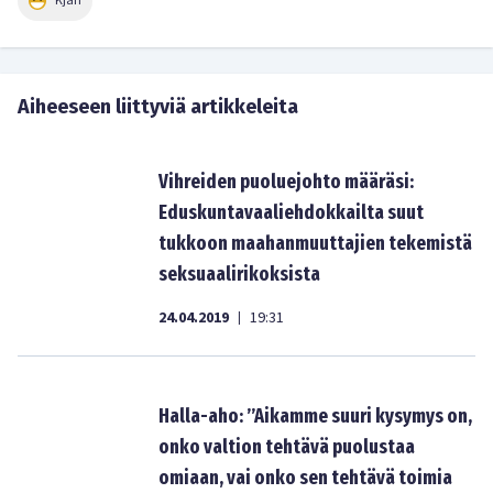
Kjäh
Aiheeseen liittyviä artikkeleita
Vihreiden puoluejohto määräsi:
Eduskuntavaaliehdokkailta suut
tukkoon maahanmuuttajien tekemistä
seksuaalirikoksista
24.04.2019
19:31
|
Halla-aho: ”Aikamme suuri kysymys on,
onko valtion tehtävä puolustaa
omiaan, vai onko sen tehtävä toimia