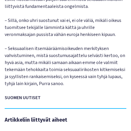
liittyvistä fundamentaaleista ongelmista.
– Sillä, onko uhri suostunut vai ei, ei ole väliä, mikäli oikeus
tuomitsee tekijälle lämmintä kättä ja uhrille
veronmaksajan pussista vähän euroja henkiseen kipuun.
– Seksuaalisen itsemääräämisoikeuden merkityksen
vahvistuminen, mistä suostumusajattelu selvästi kertoo, on
hyvä asia, mutta mikäli samaan aikaan emme ole valmiit
tekemään tehokkaita toimia seksuaalirikosten kitkemiseksi
ja syyllisten rankaisemiseksi, on kyseessä vain tyhjä lupaus,
tyhjä lain kirjain, Purra sanoo.
SUOMEN UUTISET
Artikkeliin liittyvät aiheet