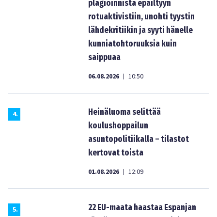
plagioinnista epäiltyyn
rotuaktivistiin, unohti tyystin
lähdekritiikin ja syyti hänelle
kunniatohtoruuksia kuin
saippuaa
06.08.2026
10:50
|
Heinäluoma selittää
4
.
koulushoppailun
asuntopolitiikalla – tilastot
kertovat toista
01.08.2026
12:09
|
22 EU-maata haastaa Espanjan
5
.