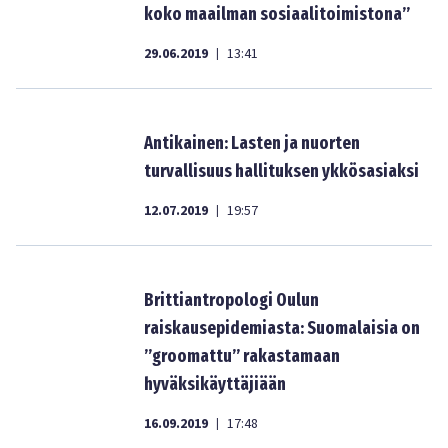
koko maailman sosiaalitoimistona”
29.06.2019
13:41
|
Antikainen: Lasten ja nuorten
turvallisuus hallituksen ykkösasiaksi
12.07.2019
19:57
|
Brittiantropologi Oulun
raiskausepidemiasta: Suomalaisia on
”groomattu” rakastamaan
hyväksikäyttäjiään
16.09.2019
17:48
|