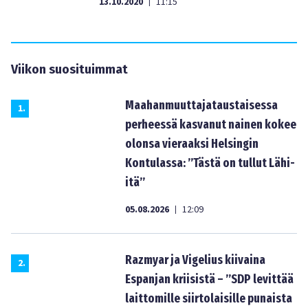
13.10.2020
11:15
|
Viikon suosituimmat
Maahanmuuttajataustaisessa
1
.
perheessä kasvanut nainen kokee
olonsa vieraaksi Helsingin
Kontulassa: ”Tästä on tullut Lähi-
itä”
05.08.2026
12:09
|
Razmyar ja Vigelius kiivaina
2
.
Espanjan kriisistä – ”SDP levittää
laittomille siirtolaisille punaista