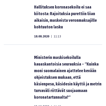
Hallituksen koronasekoilu ei saa
kiitosta: Rajoituksia purettiin liian
aikaisin, maskeista veronmaksajille
kohtuuton lasku
18.08.2020
11:13
|
Ministerin maskisekoilulla
kauaskantoisia seurauksia – ”Kuinka
moni suomalainen ajattelee kevään
ohjeistuksen mukaan, että
käsienpesu, käsidesin käyttö ja metrin
turvaväli riittävät suojaamaan
koronatartunnalta?”