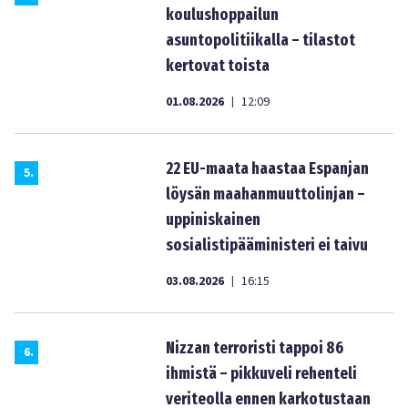
koulushoppailun
asuntopolitiikalla – tilastot
kertovat toista
01.08.2026
12:09
|
22 EU-maata haastaa Espanjan
5
.
löysän maahanmuuttolinjan –
uppiniskainen
sosialistipääministeri ei taivu
03.08.2026
16:15
|
Nizzan terroristi tappoi 86
6
.
ihmistä – pikkuveli rehenteli
veriteolla ennen karkotustaan