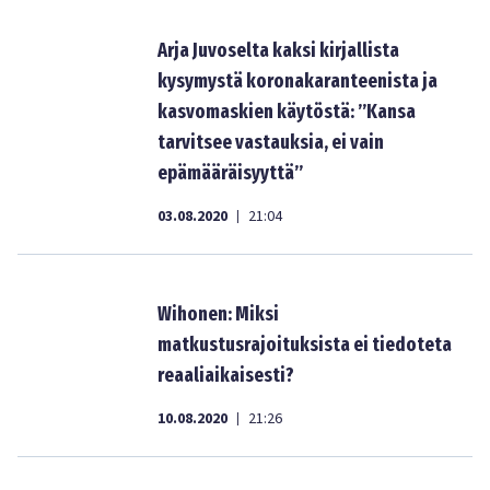
Arja Juvoselta kaksi kirjallista
kysymystä koronakaranteenista ja
kasvomaskien käytöstä: ”Kansa
tarvitsee vastauksia, ei vain
epämääräisyyttä”
03.08.2020
21:04
|
Wihonen: Miksi
matkustusrajoituksista ei tiedoteta
reaaliaikaisesti?
10.08.2020
21:26
|