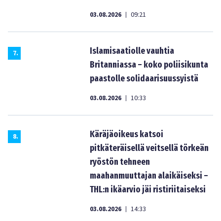
03.08.2026
09:21
|
Islamisaatiolle vauhtia
7
.
Britanniassa – koko poliisikunta
paastolle solidaarisuussyistä
03.08.2026
10:33
|
Käräjäoikeus katsoi
8
.
pitkäteräisellä veitsellä törkeän
ryöstön tehneen
maahanmuuttajan alaikäiseksi –
THL:n ikäarvio jäi ristiriitaiseksi
03.08.2026
14:33
|