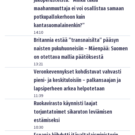
jakoperusteista: ”Minkä takia
maahanmuuttaja ei voi osallistua samaan
potkupallokerhoon kuin
kantasuomalainenkin?”
14:10
Britannia estää ”transnaisilta” pääsyn
naisten pukuhuoneisiin – Mäenpää: Suomen
on otettava mallia päätöksestä
13:21
Veronkevennykset kohdistuvat vahvasti
pieni- ja keskituloisiin – palkansaajan ja
lapsiperheen arkea helpotetaan
11:39
Ruokavirasto käynnisti laajat
torjuntatoimet sikaruton leviämisen
estämiseksi
10:30