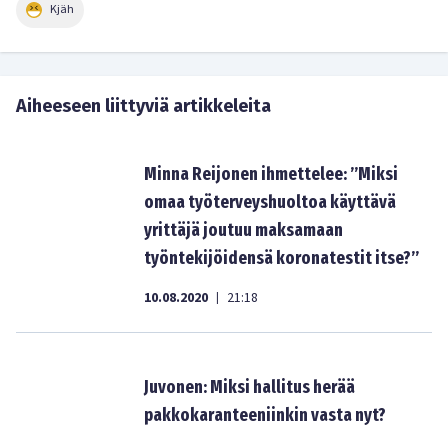
Kjäh
Aiheeseen liittyviä artikkeleita
Minna Reijonen ihmettelee: ”Miksi
omaa työterveyshuoltoa käyttävä
yrittäjä joutuu maksamaan
työntekijöidensä koronatestit itse?”
10.08.2020
21:18
|
Juvonen: Miksi hallitus herää
pakkokaranteeniinkin vasta nyt?