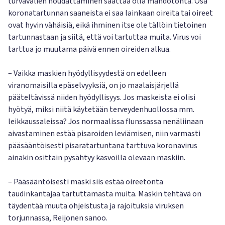
turvavälien noudattaminen saattaa olla mahdotonta. Osa
koronatartunnan saaneista ei saa lainkaan oireita tai oireet
ovat hyvin vähäisiä, eikä ihminen itse ole tällöin tietoinen
tartunnastaan ja siitä, että voi tartuttaa muita. Virus voi
tarttua jo muutama päivä ennen oireiden alkua.
– Vaikka maskien hyödyllisyydestä on edelleen
viranomaisilla epäselvyyksiä, on jo maalaisjärjellä
pääteltävissä niiden hyödyllisyys. Jos maskeista ei olisi
hyötyä, miksi niitä käytetään terveydenhuollossa mm.
leikkaussaleissa? Jos normaalissa flunssassa nenäliinaan
aivastaminen estää pisaroiden leviämisen, niin varmasti
pääsääntöisesti pisaratartuntana tarttuva koronavirus
ainakin osittain pysähtyy kasvoilla olevaan maskiin.
– Pääsääntöisesti maski siis estää oireetonta
taudinkantajaa tartuttamasta muita. Maskin tehtävä on
täydentää muuta ohjeistusta ja rajoituksia viruksen
torjunnassa, Reijonen sanoo.