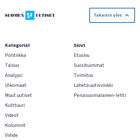
Takaisin ylös
Kategoriat
Sivut
Politiikka
Etusivu
Talous
Suosituimmat
Analyysi
Toimitus
Ulkomaat
Lähetä uutisvinkki
Muut uutiset
Perussuomalainen-lehti
Kulttuuri
Videot
Kolumnit
Viihde