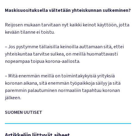
Maskisuosituksella vältetään yhteiskunnan sulkeminen?
Reijosen mukaan tarvitaan nyt kaikki keinot käyttöön, jotta
kevään tilanne ei toistu.
– Jos pystymme tällaisilla keinoilla auttamaan sitä, ettei
yhteiskuntaa tarvitse sulkea, on meillä huomattavasti
nopeampaa toipua korona-aallosta.
– Mitä enemmän meillä on toimintakykyisiä yrityksiä
koronan aikana, sitä enemmän työpaikkoja säilyy ja sitä
paremmin palautuminen normaaliin tapahtuu koronan
jälkeen.
SUOMEN UUTISET
Artikkeliin liittyvät aiheet