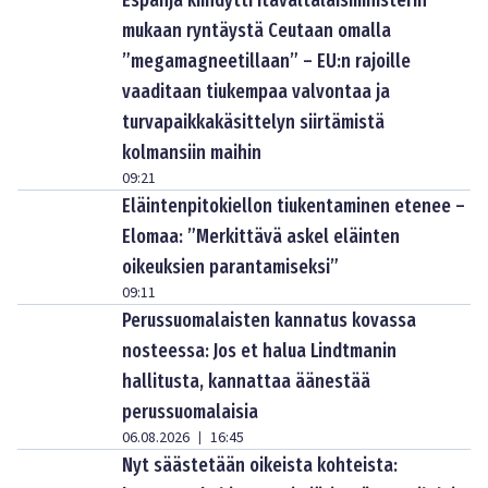
Espanja kiihdytti itävaltalaisministerin
mukaan ryntäystä Ceutaan omalla
”megamagneetillaan” – EU:n rajoille
vaaditaan tiukempaa valvontaa ja
turvapaikkakäsittelyn siirtämistä
kolmansiin maihin
09:21
Eläintenpitokiellon tiukentaminen etenee –
Elomaa: ”Merkittävä askel eläinten
oikeuksien parantamiseksi”
09:11
Perussuomalaisten kannatus kovassa
nosteessa: Jos et halua Lindtmanin
hallitusta, kannattaa äänestää
perussuomalaisia
06.08.2026
16:45
|
Nyt säästetään oikeista kohteista: