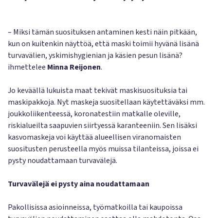
– Miksi tämän suosituksen antaminen kesti näin pitkään,
kun on kuitenkin näyttöä, että maski toimii hyvänä lisänä
turvavälien, yskimishygienian ja käsien pesun lisänä?
ihmettelee
Minna Reijonen
.
Jo keväällä lukuista maat tekivät maskisuosituksia tai
maskipakkoja. Nyt maskeja suositellaan käytettäväksi mm.
joukkoliikenteessä, koronatestiin matkalle oleville,
riskialueilta saapuvien siirtyessä karanteeniin. Sen lisäksi
kasvomaskeja voi käyttää alueellisen viranomaisten
suositusten perusteella myös muissa tilanteissa, joissa ei
pysty noudattamaan turvavälejä.
Turvavälejä ei pysty aina noudattamaan
Pakollisissa asioinneissa, työmatkoilla tai kaupoissa