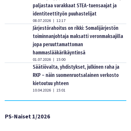
paljastaa varakkaat STEA-tuensaajat ja
identiteettityön puuhastelijat
08.07.2026
12:17
|
Järjestörahoitus on rikki: Somalijärjestön
toiminnanjohtaja maksatti veronmaksajilla
jopa peruuttamattoman
hammaslääkärikäyntinsä
01.07.2026
15:00
|
Säätiövalta, yhdistykset, julkinen raha ja
RKP – näin suomenruotsalainen verkosto
kietoutuu yhteen
10.04.2026
15:01
|
PS-Naiset 1/2026