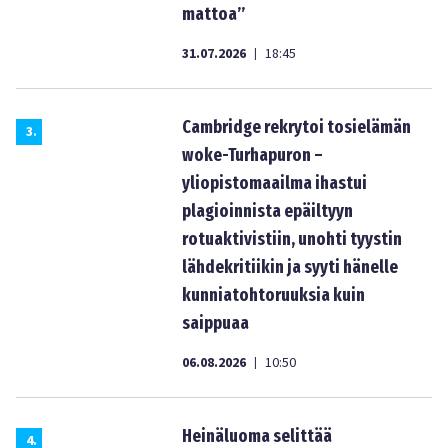
mattoa”
31.07.2026
18:45
|
Cambridge rekrytoi tosielämän
3
.
woke-Turhapuron –
yliopistomaailma ihastui
plagioinnista epäiltyyn
rotuaktivistiin, unohti tyystin
lähdekritiikin ja syyti hänelle
kunniatohtoruuksia kuin
saippuaa
06.08.2026
10:50
|
Heinäluoma selittää
4
.