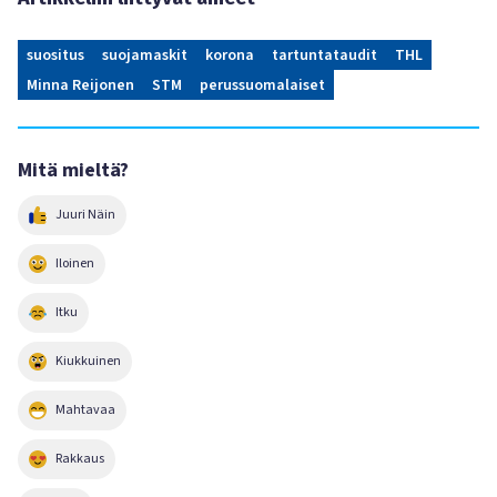
suositus
suojamaskit
korona
tartuntataudit
THL
Minna Reijonen
STM
perussuomalaiset
Mitä mieltä?
Juuri Näin
Iloinen
Itku
Kiukkuinen
Mahtavaa
Rakkaus