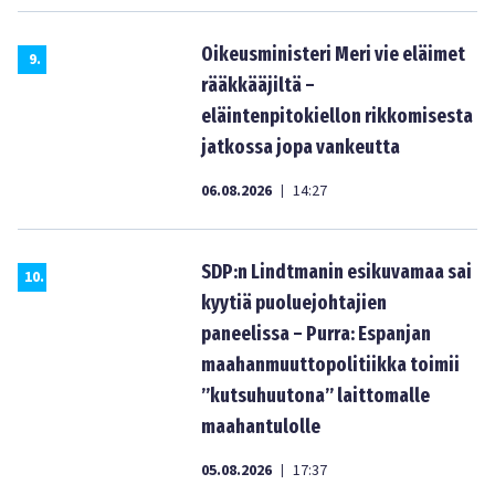
Oikeusministeri Meri vie eläimet
9
.
rääkkääjiltä –
eläintenpitokiellon rikkomisesta
jatkossa jopa vankeutta
06.08.2026
14:27
|
SDP:n Lindtmanin esikuvamaa sai
10
.
kyytiä puoluejohtajien
paneelissa – Purra: Espanjan
maahanmuuttopolitiikka toimii
”kutsuhuutona” laittomalle
maahantulolle
05.08.2026
17:37
|