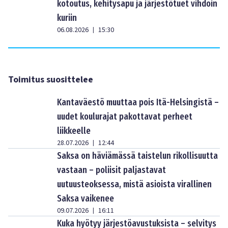
kotoutus, kehitysapu ja järjestötuet vihdoin
kuriin
06.08.2026
15:30
|
Toimitus suosittelee
Kantaväestö muuttaa pois Itä-Helsingistä –
uudet koulurajat pakottavat perheet
liikkeelle
28.07.2026
12:44
|
Saksa on häviämässä taistelun rikollisuutta
vastaan – poliisit paljastavat
uutuusteoksessa, mistä asioista virallinen
Saksa vaikenee
09.07.2026
16:11
|
Kuka hyötyy järjestöavustuksista – selvitys