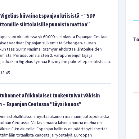
Vigelius kiivaina Espanjan kriisistä – ”SDP
ittomille siirtolaisille punaista mattoa”
pui vuorokaudessa yli 60 000 siirtolaista Espanjan Ceutaan.
To
iset vaativat Espanjan sulkemista Schengen‑alueen
 kun taas SDP:n Nasima Razmyar ehdottaa lähtöalueiden
amista. Perussuomalaisten 2. varapuheenjohtaja ja
a Joakim Vigelius tyrmää Razmyarin puheet epärealistisina.
18:45
uhannet afrikkalaiset tunkeutuivat väkisin
 – Espanjan Ceutassa ”täysi kaaos”
emmistohallituksen myötäsukainen maahanmuuttopolitiikka
aillaan Ceutassa. Valtava määrä lähinnä nuoria miehiä on
kisin EU:n alueelle. Espanjan hallitus on päättänyt lähettää
ittämään totaalista kaaosta ja ryöstelyä. Euroopan