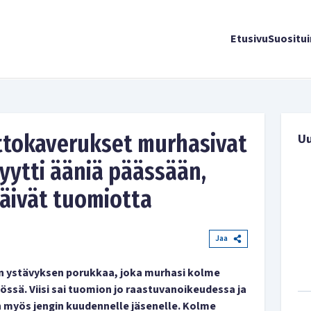
Etusivu
Suositu
ttokaverukset murhasivat
U
yytti ääniä päässään,
jäivät tuomiotta
Jaa
n ystävyksen porukkaa, joka murhasi kolme
ssä. Viisi sai tuomion jo raastuvanoikeudessa ja
 myös jengin kuudennelle jäsenelle. Kolme