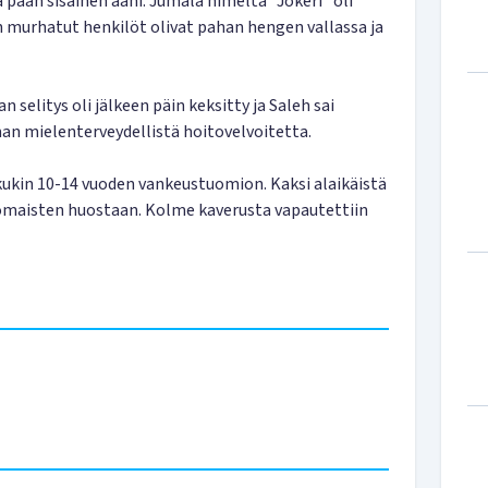
a pään sisäinen ääni. Jumala nimeltä ”Jokeri” oli
 murhatut henkilöt olivat pahan hengen vallassa ja
selitys oli jälkeen päin keksitty ja Saleh sai
an mielenterveydellistä hoitovelvoitetta.
kukin 10-14 vuoden vankeustuomion. Kaksi alaikäistä
nomaisten huostaan. Kolme kaverusta vapautettiin