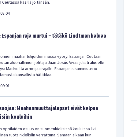
 Ceutassa käsillä jo tänään.
08:04
: Espanjan raja murtui – tätäkö Lindtman haluaa
ttomien maahantulijoiden massa vyöryi Espanjan Ceutaan
tan aluehallinnon johtaja Juan Jesús Vivas julisti alueelle
yysi Madridilta armeijaa rajalle. Espanjan sisäministeriö
istamasta kansallista hätätilaa.
09:01
 suojaa: Maahanmuuttajalapset eivät kelpaa
isiin kouluihin
en oppilaiden osuus on suomenkielisissä kouluissa liki
en ruotsinkielisiin verrattuna. Samaan aikaan kun