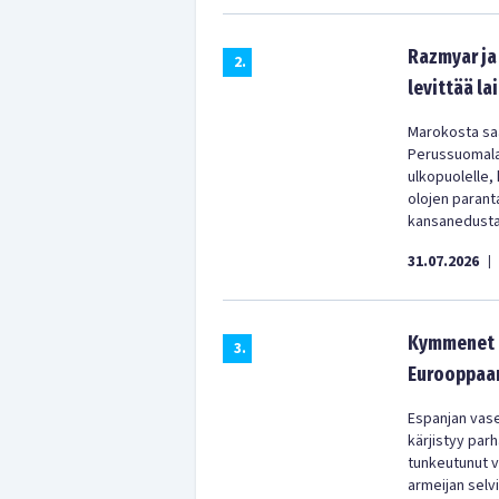
Razmyar ja 
2
.
levittää la
Marokosta saa
Perussuomala
ulkopuolelle,
olojen parant
kansanedustaj
31.07.2026
|
Kymmenet t
3
.
Eurooppaan
Espanjan vas
kärjistyy parh
tunkeutunut vä
armeijan selv