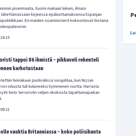
nionin jäsenmaata, Suomi mukaan lukien, ilmaisi
P
a lähettämässään kirjeessä epäluottamuksensa Espanjan
olitiikkaan. EU-maiden sisäministerit kokoontuvat tiistaina
videopalaveriin.
Lu
16:15
oristi tappoi 86 ihmistä – pikkuveli rehenteli
 ennen karkotustaan
tettiin heinäkuun puolivälissä surujuhlaa, kun Nizzan
rrori-iskusta tuli kuluneeksi kymmenen vuotta. Harrasta
ytti tieto terroristin veljen rikoksista tapahtumapaikan
ä.
09:21
olle vauhtia Britanniassa – koko poliisikunta