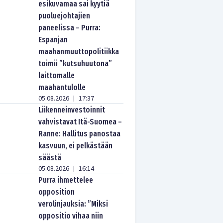
esikuvamaa sai kyytiä
puoluejohtajien
paneelissa – Purra:
Espanjan
maahanmuuttopolitiikka
toimii ”kutsuhuutona”
laittomalle
maahantulolle
05.08.2026
17:37
|
Liikenneinvestoinnit
vahvistavat Itä-Suomea –
Ranne: Hallitus panostaa
kasvuun, ei pelkästään
säästä
05.08.2026
16:14
|
Purra ihmettelee
opposition
verolinjauksia: ”Miksi
oppositio vihaa niin