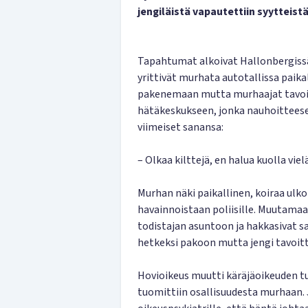
jengiläistä vapautettiin syytteistä
Tapahtumat alkoivat Hallonbergissä
yrittivät murhata autotallissa paik
pakenemaan mutta murhaajat tavoitt
hätäkeskukseen, jonka nauhoitteese
viimeiset sanansa:
– Olkaa kilttejä, en halua kuolla viel
Murhan näki paikallinen, koiraa ulkoi
havainnoistaan poliisille. Muutam
todistajan asuntoon ja hakkasivat 
hetkeksi pakoon mutta jengi tavoitti
Hovioikeus muutti käräjäoikeuden tu
tuomittiin osallisuudesta murhaan. 