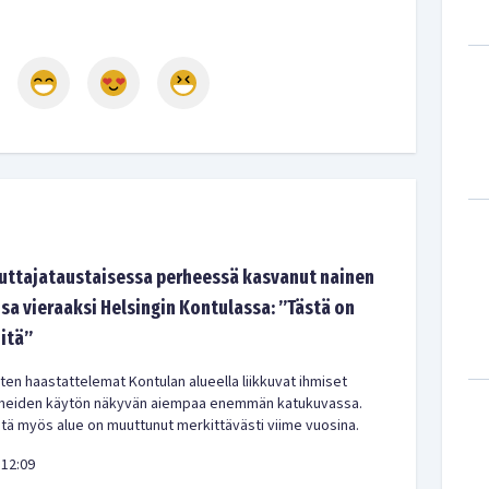
tajataustaisessa perheessä kasvanut nainen
sa vieraaksi Helsingin Kontulassa: ”Tästä on
-itä”
en haastattelemat Kontulan alueella liikkuvat ihmiset
meiden käytön näkyvän aiempaa enemmän katukuvassa.
ä myös alue on muuttunut merkittävästi viime vuosina.
12:09