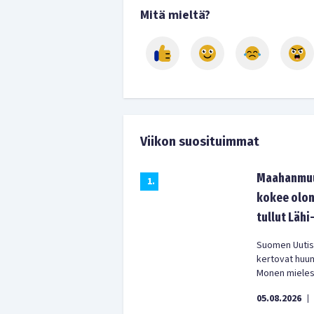
Mitä mieltä?
Viikon suosituimmat
Maahanmuut
1
.
kokee olon
tullut Lähi
Suomen Uutist
kertovat huu
Monen mielest
05.08.2026
|