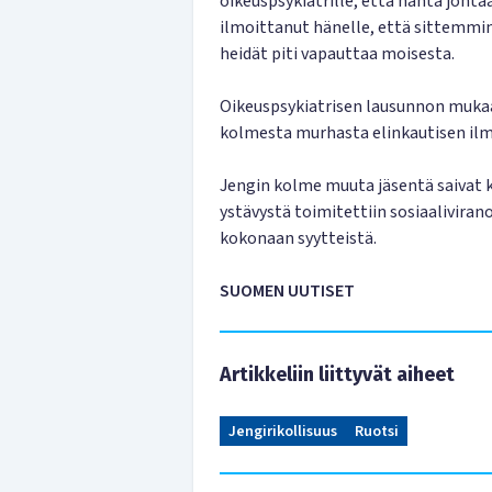
oikeuspsykiatrille, että häntä johta
ilmoittanut hänelle, että sittemmin
heidät piti vapauttaa moisesta.
Oikeuspsykiatrisen lausunnon mukaan 
kolmesta murhasta elinkautisen ilm
Jengin kolme muuta jäsentä saivat 
ystävystä toimitettiin sosiaalivira
kokonaan syytteistä.
SUOMEN UUTISET
Artikkeliin liittyvät aiheet
Jengirikollisuus
Ruotsi