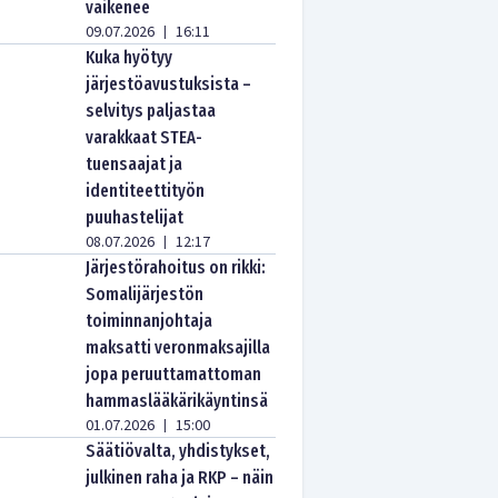
vaikenee
09.07.2026
16:11
|
Kuka hyötyy
järjestöavustuksista –
selvitys paljastaa
varakkaat STEA-
tuensaajat ja
identiteettityön
puuhastelijat
08.07.2026
12:17
|
Järjestörahoitus on rikki:
Somalijärjestön
toiminnanjohtaja
maksatti veronmaksajilla
jopa peruuttamattoman
hammaslääkärikäyntinsä
01.07.2026
15:00
|
Säätiövalta, yhdistykset,
julkinen raha ja RKP – näin