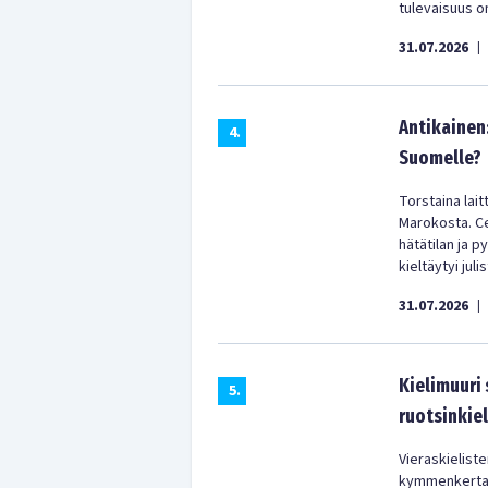
tulevaisuus on
31.07.2026
|
Antikainen
4
.
Suomelle?
Torstaina lai
Marokosta. Ceu
hätätilan ja p
kieltäytyi jul
31.07.2026
|
Kielimuuri
5
.
ruotsinkiel
Vieraskielist
kymmenkertain