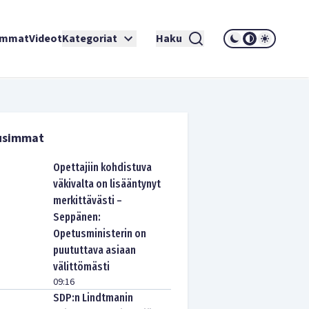
immat
Videot
Kategoriat
Haku
usimmat
Opettajiin kohdistuva
väkivalta on lisääntynyt
merkittävästi –
Seppänen:
Opetusministerin on
puututtava asiaan
välittömästi
09:16
SDP:n Lindtmanin