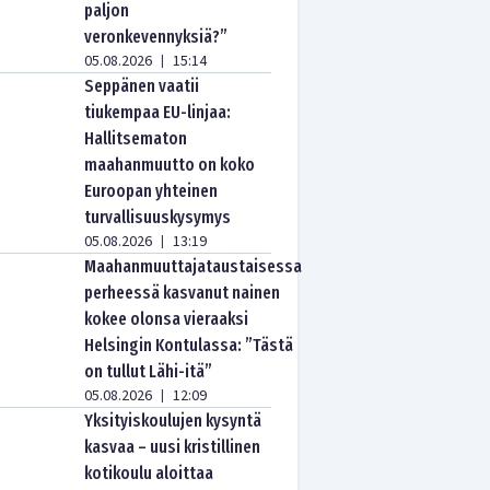
paljon
veronkevennyksiä?”
05.08.2026
15:14
|
Seppänen vaatii
tiukempaa EU-linjaa:
Hallitsematon
maahanmuutto on koko
Euroopan yhteinen
turvallisuuskysymys
05.08.2026
13:19
|
Maahanmuuttajataustaisessa
perheessä kasvanut nainen
kokee olonsa vieraaksi
Helsingin Kontulassa: ”Tästä
on tullut Lähi-itä”
05.08.2026
12:09
|
Yksityiskoulujen kysyntä
kasvaa – uusi kristillinen
kotikoulu aloittaa