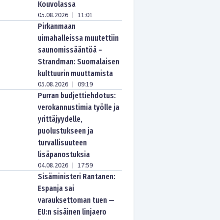
Kouvolassa
05.08.2026
11:01
|
Pirkanmaan
uimahalleissa muutettiin
saunomissääntöä –
Strandman: Suomalaisen
kulttuurin muuttamista
05.08.2026
09:19
|
Purran budjettiehdotus:
verokannustimia työlle ja
yrittäjyydelle,
puolustukseen ja
turvallisuuteen
lisäpanostuksia
04.08.2026
17:59
|
Sisäministeri Rantanen:
Espanja sai
varauksettoman tuen —
EU:n sisäinen linjaero