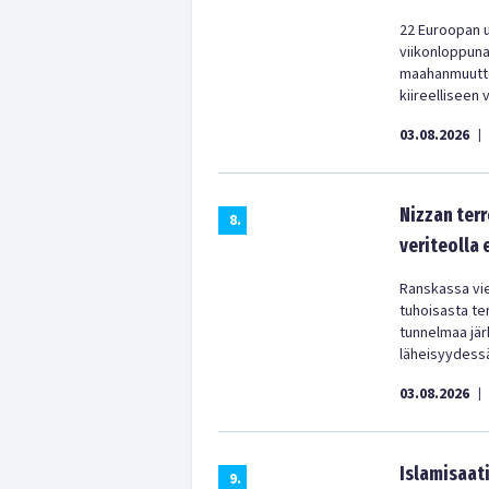
22 Euroopan u
viikonloppun
maahanmuuttop
kiireelliseen 
03.08.2026
|
Nizzan terr
8
.
veriteolla
Ranskassa vie
tuhoisasta te
tunnelmaa järk
läheisyydess
03.08.2026
|
Islamisaati
9
.