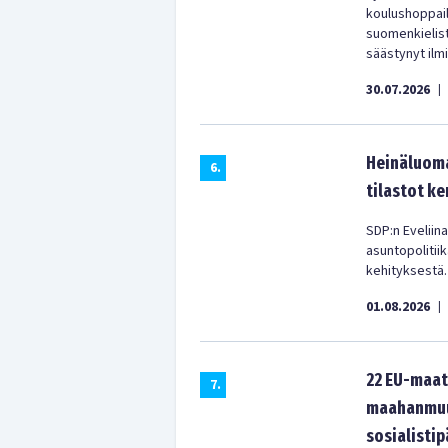
koulushoppail
suomenkielist
säästynyt ilm
30.07.2026
|
Heinäluoma
6
.
tilastot ke
SDP:n Eveliina
asuntopolitii
kehityksestä.
01.08.2026
|
22 EU-maat
7
.
maahanmuut
sosialistip