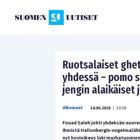
Ruotsalaiset ghe
yhdessä – pomo s
jengin alaikäiset 
Ulkomaat
14.06.2018
10:39
|
Fouad Saleh johti yhdeksän nuore
ihmistä Hallonbergin ongelmalähiö
nyt hovioikeus luki murhatuomion