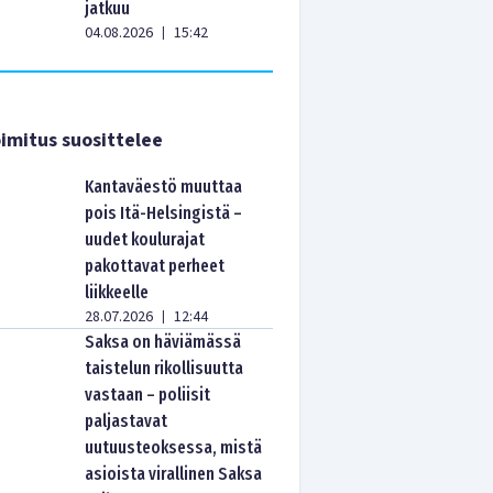
jatkuu
04.08.2026
15:42
|
imitus suosittelee
Kantaväestö muuttaa
pois Itä-Helsingistä –
uudet koulurajat
pakottavat perheet
liikkeelle
28.07.2026
12:44
|
Saksa on häviämässä
taistelun rikollisuutta
vastaan – poliisit
paljastavat
uutuusteoksessa, mistä
asioista virallinen Saksa