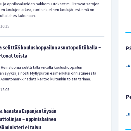
u ja oppilasalueiden pakkomuutokset mullistavat satojen
en koulujen arkea, ruotsinkielinen koulujärjestelmä on
iöltä lähes kokonaan.
16:15
 selittää koulushoppailun asuntopolitiikalla –
P
rtovat toista
Lu
 Heinäluoma selitti tällä viikolla koulushoppailun
kan syyksi ja nosti Myllypuron esimerkiksi onnistuneesta
 Asuntomarkkinadata kertoo kuitenkin toista tarinaa.
12:09
P
a haastaa Espanjan löysän
Lu
tolinjan – uppiniskainen
ääministeri ei taivu