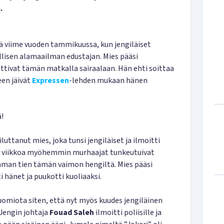
.
 viime vuoden tammikuussa, kun jengiläiset
allisen alamaailman edustajan. Mies pääsi
ivat tämän matkalla sairaalaan. Hän ehti soittaa
en jäivät
Expressen
-lehden mukaan hänen
ä!
luttanut mies, joka tunsi jengiläiset ja ilmoitti
aa viikkoa myöhemmin murhaajat tunkeutuivat
saman tien tämän vaimon hengiltä. Mies pääsi
 hänet ja puukotti kuoliaaksi.
omiota siten, että nyt myös kuudes jengiläinen
Jengin johtaja
Fouad Saleh
ilmoitti poliisille ja