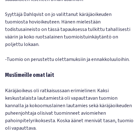
Syyttäjä Dahlqvist on jo valittanut käräjäoikeuden
tuomiosta hovioikeuteen. Hänen mielestään
todistusaineisto on tässä tapauksessa tulkittu tahallisesti
väärin ja koko ruotsalainen tuomioistuinkäytäntö on
poljettu lokaan.
-Tuomio on perustettu olettamuksiin ja ennakkoluuloihin.
Muslimeille omat lait
Käräjäoikeus oli ratkaisussaan erimielinen: Kaksi
keskustalaista lautamiestä oli vapauttavan tuomion
kannalla ja kokoomuslainen lautamies sekä käräjäoikeuden
puheenjohtaja olisivat tuominneet aviomiehen
pahoinpitelyrikoksesta. Koska äänet menivät tasan, tuomio
oli vapauttava.