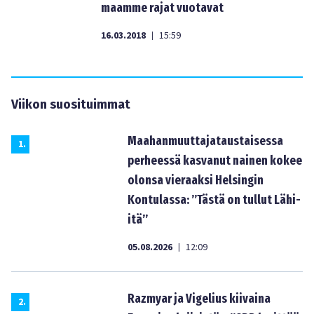
maamme rajat vuotavat
16.03.2018
15:59
|
Viikon suosituimmat
Maahanmuuttajataustaisessa
1
.
perheessä kasvanut nainen kokee
olonsa vieraaksi Helsingin
Kontulassa: ”Tästä on tullut Lähi-
itä”
05.08.2026
12:09
|
Razmyar ja Vigelius kiivaina
2
.