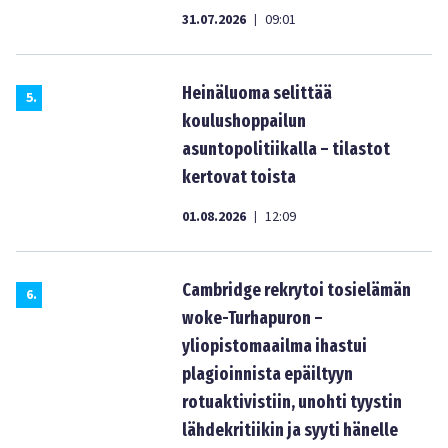
31.07.2026
09:01
|
Heinäluoma selittää
5
.
koulushoppailun
asuntopolitiikalla – tilastot
kertovat toista
01.08.2026
12:09
|
Cambridge rekrytoi tosielämän
6
.
woke-Turhapuron –
yliopistomaailma ihastui
plagioinnista epäiltyyn
rotuaktivistiin, unohti tyystin
lähdekritiikin ja syyti hänelle