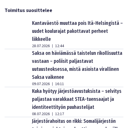
Toimitus suosittelee
Kantaväestö muuttaa pois Itä-Helsingistä –
uudet koulurajat pakottavat perheet
liikkeelle
28.07.2026
12:44
|
Saksa on häviämässä taistelun rikollisuutta
vastaan – poliisit paljastavat
uutuusteoksessa, mistä asioista virallinen
Saksa vaikenee
09.07.2026
16:11
|
Kuka hyötyy järjestöavustuksista – selvitys
paljastaa varakkaat STEA-tuensaajat ja
identiteettityön puuhastelijat
08.07.2026
12:17
|
Järjestörahoitus on rikki: Somalijärjestön