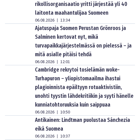
rikollisorganisaatio yritti järjestää yli 40
laitonta maahantulijaa Suomeen
06.08.2026
13:34
|
Ajatuspaja Suomen Perustan Grönroos ja
Salminen kertovat nyt, mikä
turvapaikkajärjestelmässä on pielessä – ja
mitä asialle pitäisi tehdä
06.08.2026
12:01
|
Cambridge rekrytoi tosielämän woke-
Turhapuron – yliopistomaailma ihastui
plagioinnista epäiltyyn rotuaktivistiin,
unohti tyystin lähdekritiikin ja syyti hänelle
kunniatohtoruuksia kuin saippuaa
06.08.2026
10:50
|
Antikainen: Lindtman puolustaa Sánchezia
eikä Suomea
06.08.2026
10:37
|