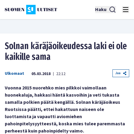
Haku
Solnan käräjäoikeudessa laki ei ole
kaikille sama
Ulkomaat
Jaa
05.03.2018
22:12
|
Vuonna 2015 nuorehko mies pilkkoi vaimollaan
huonekaluja, hakkasi häntä kasvoihin ja veti tukasta
samalla polkien päätä kengällä. Solnan käräjäoikeus
Ruotsissa päätti, ettei hakattuun naiseen ole
luottamista ja vapautti aviomiehen
pahoinpitelysyytteestä, koska mies tulee paremmasta
perheestä kuin pahoinpidelty vaimo.