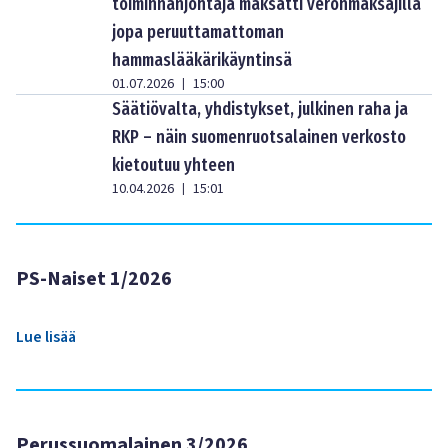
toiminnanjohtaja maksatti veronmaksajilla
jopa peruuttamattoman
hammaslääkärikäyntinsä
01.07.2026
15:00
|
Säätiövalta, yhdistykset, julkinen raha ja
RKP – näin suomenruotsalainen verkosto
kietoutuu yhteen
10.04.2026
15:01
|
PS-Naiset 1/2026
Lue lisää
Perussuomalainen 3/2026