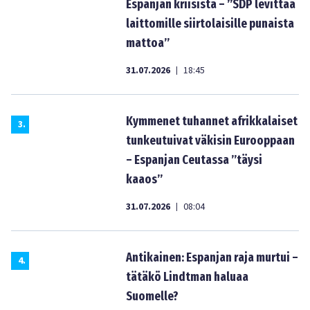
Espanjan kriisistä – ”SDP levittää
laittomille siirtolaisille punaista
mattoa”
31.07.2026
18:45
|
Kymmenet tuhannet afrikkalaiset
3
.
tunkeutuivat väkisin Eurooppaan
– Espanjan Ceutassa ”täysi
kaaos”
31.07.2026
08:04
|
Antikainen: Espanjan raja murtui –
4
.
tätäkö Lindtman haluaa
Suomelle?