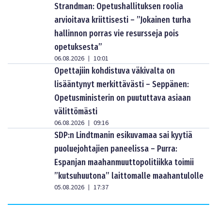
Strandman: Opetushallituksen roolia
arvioitava kriittisesti – ”Jokainen turha
hallinnon porras vie resursseja pois
opetuksesta”
06.08.2026
10:01
|
Opettajiin kohdistuva väkivalta on
lisääntynyt merkittävästi – Seppänen:
Opetusministerin on puututtava asiaan
välittömästi
06.08.2026
09:16
|
SDP:n Lindtmanin esikuvamaa sai kyytiä
puoluejohtajien paneelissa – Purra:
Espanjan maahanmuuttopolitiikka toimii
”kutsuhuutona” laittomalle maahantulolle
05.08.2026
17:37
|