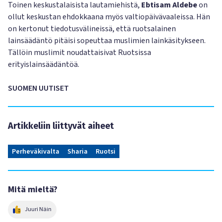
Toinen keskustalaisista lautamiehistä,
Ebtisam Aldebe
on
ollut keskustan ehdokkaana myös valtiopäivävaaleissa. Hän
on kertonut tiedotusvälineissä, että ruotsalainen
lainsäädäntö pitäisi sopeuttaa muslimien lainkäsitykseen.
Tällöin muslimit noudattaisivat Ruotsissa
erityislainsäädäntöä.
SUOMEN UUTISET
Artikkeliin liittyvät aiheet
Perheväkivalta
Sharia
Ruotsi
Mitä mieltä?
Juuri Näin