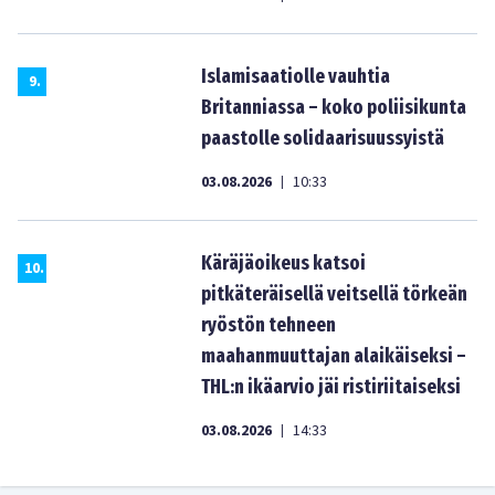
Islamisaatiolle vauhtia
9
.
Britanniassa – koko poliisikunta
paastolle solidaarisuussyistä
03.08.2026
10:33
|
Käräjäoikeus katsoi
10
.
pitkäteräisellä veitsellä törkeän
ryöstön tehneen
maahanmuuttajan alaikäiseksi –
THL:n ikäarvio jäi ristiriitaiseksi
03.08.2026
14:33
|