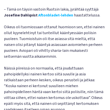
– Tämä on täysin vastoin Ruotsin lakia, jyrähtää syyttäjä
Josefine Dahlqvist
Aftonbladet-lehden
haastattelussa.
Oikeus oli tuomiossaan ottanut huomioon sen, ettei nainen
ollut kyynelehtinyt tai tunteillut kääntyessään poliisin
puoleen. Tuomioistuin oli itse asiassa sitä mieltä, että
naisen olisi pitänyt kääntyä asiassaan aviomiehen perheen
puoleen. Aviopari oli vihitty sharia-lain mukaisesti
seitsemän vuotta aikaisemmin.
Näissä piireissä on normaalia, että jouduttuaan
pahoipidellyksi nainen kertoo siitä suvulle ja asia
ratkaistaan perheen kesken, oikeus perusteli ja jatkaa:
”Koska nainen ei kertonut suvulleen miehen
pahoinpidelleen häntä vaan kertoi siitä poliisille, niin tämä
viittaa siihen, ettei naisen kertomus ole uskottava”. Oikeus
epäili myös sitä, että nainen oli sepittänyt kertomuksen
saadakseen itselleen oman asunnon.