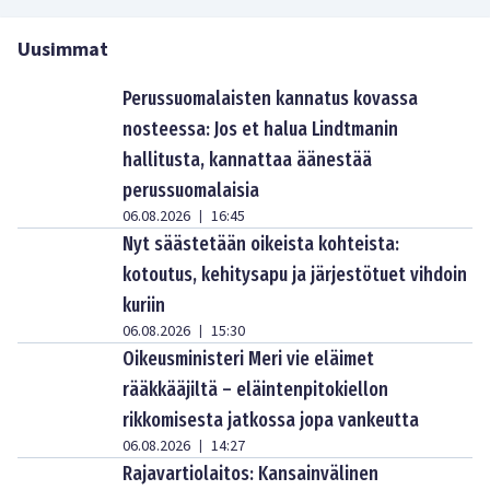
Uusimmat
Perussuomalaisten kannatus kovassa
nosteessa: Jos et halua Lindtmanin
hallitusta, kannattaa äänestää
perussuomalaisia
06.08.2026
16:45
|
Nyt säästetään oikeista kohteista:
kotoutus, kehitysapu ja järjestötuet vihdoin
kuriin
06.08.2026
15:30
|
Oikeusministeri Meri vie eläimet
rääkkääjiltä – eläintenpitokiellon
rikkomisesta jatkossa jopa vankeutta
06.08.2026
14:27
|
Rajavartiolaitos: Kansainvälinen