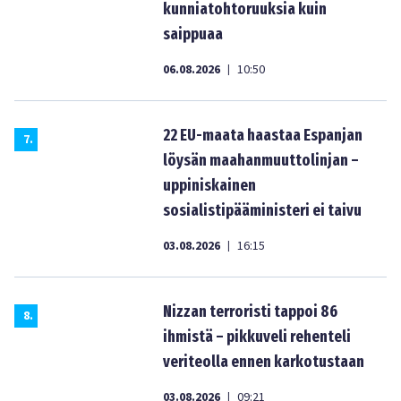
kunniatohtoruuksia kuin
saippuaa
06.08.2026
10:50
|
22 EU-maata haastaa Espanjan
7
.
löysän maahanmuuttolinjan –
uppiniskainen
sosialistipääministeri ei taivu
03.08.2026
16:15
|
Nizzan terroristi tappoi 86
8
.
ihmistä – pikkuveli rehenteli
veriteolla ennen karkotustaan
03.08.2026
09:21
|