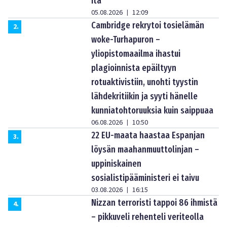
itä”
05.08.2026
12:09
|
Cambridge rekrytoi tosielämän
2
.
woke-Turhapuron –
yliopistomaailma ihastui
plagioinnista epäiltyyn
rotuaktivistiin, unohti tyystin
lähdekritiikin ja syyti hänelle
kunniatohtoruuksia kuin saippuaa
06.08.2026
10:50
|
22 EU-maata haastaa Espanjan
3
.
löysän maahanmuuttolinjan –
uppiniskainen
sosialistipääministeri ei taivu
03.08.2026
16:15
|
Nizzan terroristi tappoi 86 ihmistä
4
.
– pikkuveli rehenteli veriteolla