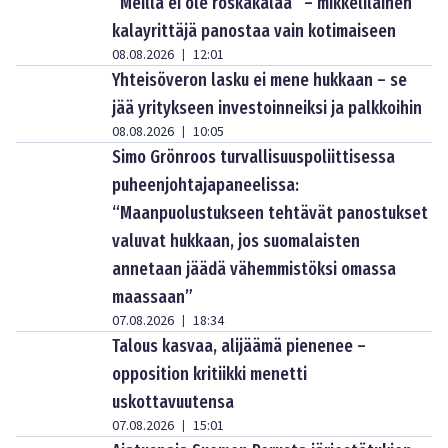
”Meillä ei ole roskakalaa” – mikkeliläinen
kalayrittäjä panostaa vain kotimaiseen
08.08.2026
12:01
|
Yhteisöveron lasku ei mene hukkaan – se
jää yritykseen investoinneiksi ja palkkoihin
08.08.2026
10:05
|
Simo Grönroos turvallisuuspoliittisessa
puheenjohtajapaneelissa:
“Maanpuolustukseen tehtävät panostukset
valuvat hukkaan, jos suomalaisten
annetaan jäädä vähemmistöksi omassa
maassaan”
07.08.2026
18:34
|
Talous kasvaa, alijäämä pienenee –
opposition kritiikki menetti
uskottavuutensa
07.08.2026
15:01
|