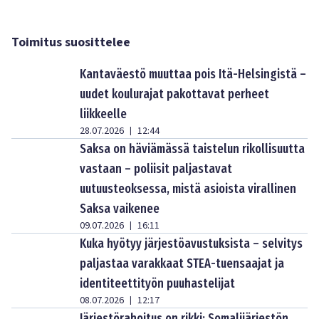
Toimitus suosittelee
Kantaväestö muuttaa pois Itä-Helsingistä –
uudet koulurajat pakottavat perheet
liikkeelle
28.07.2026
12:44
|
Saksa on häviämässä taistelun rikollisuutta
vastaan – poliisit paljastavat
uutuusteoksessa, mistä asioista virallinen
Saksa vaikenee
09.07.2026
16:11
|
Kuka hyötyy järjestöavustuksista – selvitys
paljastaa varakkaat STEA-tuensaajat ja
identiteettityön puuhastelijat
08.07.2026
12:17
|
Järjestörahoitus on rikki: Somalijärjestön