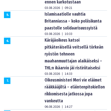
ennen karkotustaan
03.08.2026
09:21
|
Islamisaatiolle vauhtia
5
.
Britanniassa – koko poliisikunta
paastolle solidaarisuussyistä
03.08.2026
10:33
|
Käräjäoikeus katsoi
6
.
pitkäteräisellä veitsellä törkeän
ryöstön tehneen
maahanmuuttajan alaikäiseksi –
THL:n ikäarvio jäi ristiriitaiseksi
03.08.2026
14:33
|
Oikeusministeri Meri vie eläimet
7
.
rääkkääjiltä – eläintenpitokiellon
rikkomisesta jatkossa jopa
vankeutta
06.08.2026
14:27
|