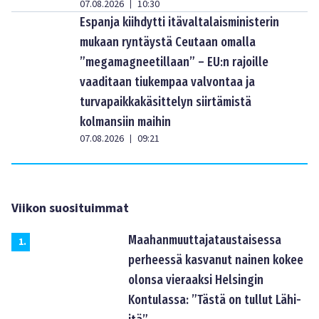
07.08.2026
10:30
|
Espanja kiihdytti itävaltalaisministerin
mukaan ryntäystä Ceutaan omalla
”megamagneetillaan” – EU:n rajoille
vaaditaan tiukempaa valvontaa ja
turvapaikkakäsittelyn siirtämistä
kolmansiin maihin
07.08.2026
09:21
|
Viikon suosituimmat
Maahanmuuttajataustaisessa
1
.
perheessä kasvanut nainen kokee
olonsa vieraaksi Helsingin
Kontulassa: ”Tästä on tullut Lähi-