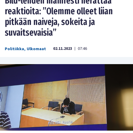
Bild-lehden manifesti herättää
reaktioita: ”Olemme olleet liian
pitkään naiveja, sokeita ja
suvaitsevaisia”
02.11.2023
07:46
Politiikka
,
Ulkomaat
|