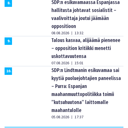
SDP:n esikuvamaassa Espanjassa
8
.
hallitusta johtavat sosialistit –
vaalivoittaja joutui jäämään
oppositioon
08.08.2026
13:32
|
Talous kasvaa, alijäämä pienenee
9
.
– opposition kritiikki menetti
uskottavuutensa
07.08.2026
15:01
|
SDP:n Lindtmanin esikuvamaa sai
10
.
kyytiä puoluejohtajien paneelissa
– Purra: Espanjan
maahanmuuttopolitiikka toimii
”kutsuhuutona” laittomalle
maahantulolle
05.08.2026
17:37
|