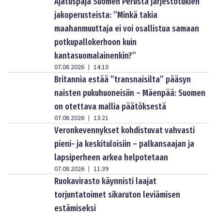
Ajatuspaja Suomen Perusta järjestötukien
jakoperusteista: ”Minkä takia
maahanmuuttaja ei voi osallistua samaan
potkupallokerhoon kuin
kantasuomalainenkin?”
07.08.2026
14:10
|
Britannia estää ”transnaisilta” pääsyn
naisten pukuhuoneisiin – Mäenpää: Suomen
on otettava mallia päätöksestä
07.08.2026
13:21
|
Veronkevennykset kohdistuvat vahvasti
pieni- ja keskituloisiin – palkansaajan ja
lapsiperheen arkea helpotetaan
07.08.2026
11:39
|
Ruokavirasto käynnisti laajat
torjuntatoimet sikaruton leviämisen
estämiseksi