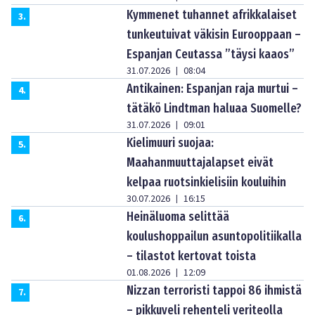
Kymmenet tuhannet afrikkalaiset
3
.
tunkeutuivat väkisin Eurooppaan –
Espanjan Ceutassa ”täysi kaaos”
31.07.2026
08:04
|
Antikainen: Espanjan raja murtui –
4
.
tätäkö Lindtman haluaa Suomelle?
31.07.2026
09:01
|
Kielimuuri suojaa:
5
.
Maahanmuuttajalapset eivät
kelpaa ruotsinkielisiin kouluihin
30.07.2026
16:15
|
Heinäluoma selittää
6
.
koulushoppailun asuntopolitiikalla
– tilastot kertovat toista
01.08.2026
12:09
|
Nizzan terroristi tappoi 86 ihmistä
7
.
– pikkuveli rehenteli veriteolla