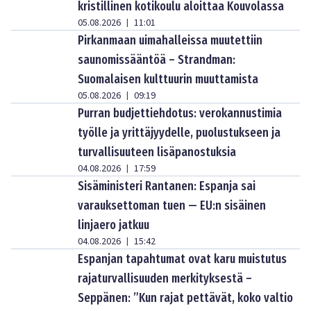
kristillinen kotikoulu aloittaa Kouvolassa
05.08.2026
11:01
|
Pirkanmaan uimahalleissa muutettiin
saunomissääntöä – Strandman:
Suomalaisen kulttuurin muuttamista
05.08.2026
09:19
|
Purran budjettiehdotus: verokannustimia
työlle ja yrittäjyydelle, puolustukseen ja
turvallisuuteen lisäpanostuksia
04.08.2026
17:59
|
Sisäministeri Rantanen: Espanja sai
varauksettoman tuen — EU:n sisäinen
linjaero jatkuu
04.08.2026
15:42
|
Espanjan tapahtumat ovat karu muistutus
rajaturvallisuuden merkityksestä –
Seppänen: ”Kun rajat pettävät, koko valtio