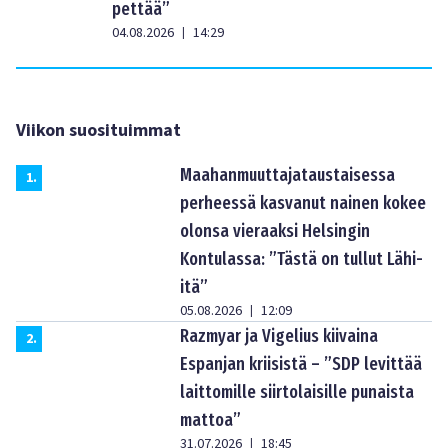
pettää”
04.08.2026
14:29
|
Viikon suosituimmat
Maahanmuuttajataustaisessa
1
.
perheessä kasvanut nainen kokee
olonsa vieraaksi Helsingin
Kontulassa: ”Tästä on tullut Lähi-
itä”
05.08.2026
12:09
|
Razmyar ja Vigelius kiivaina
2
.
Espanjan kriisistä – ”SDP levittää
laittomille siirtolaisille punaista
mattoa”
31.07.2026
18:45
|