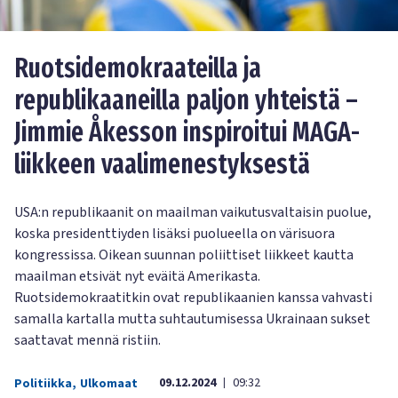
Ruotsidemokraateilla ja
republikaaneilla paljon yhteistä –
Jimmie Åkesson inspiroitui MAGA-
liikkeen vaalimenestyksestä
USA:n republikaanit on maailman vaikutusvaltaisin puolue,
koska presidenttiyden lisäksi puolueella on värisuora
kongressissa. Oikean suunnan poliittiset liikkeet kautta
maailman etsivät nyt eväitä Amerikasta.
Ruotsidemokraatitkin ovat republikaanien kanssa vahvasti
samalla kartalla mutta suhtautumisessa Ukrainaan sukset
saattavat mennä ristiin.
09.12.2024
09:32
Politiikka
,
Ulkomaat
|