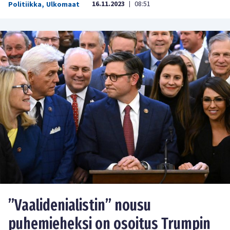
16.11.2023
08:51
Politiikka
,
Ulkomaat
|
”Vaalidenialistin” nousu
puhemieheksi on osoitus Trumpin