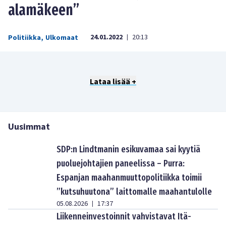
alamäkeen”
24.01.2022
20:13
Politiikka
,
Ulkomaat
|
Lataa lisää +
Uusimmat
SDP:n Lindtmanin esikuvamaa sai kyytiä
puoluejohtajien paneelissa – Purra:
Espanjan maahanmuuttopolitiikka toimii
”kutsuhuutona” laittomalle maahantulolle
05.08.2026
17:37
|
Liikenneinvestoinnit vahvistavat Itä-