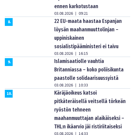
ennen karkotustaan
03.08.2026
09:21
|
22 EU-maata haastaa Espanjan
8
.
löysän maahanmuuttolinjan –
uppiniskainen
sosialistipääministeri ei taivu
03.08.2026
16:15
|
Islamisaatiolle vauhtia
9
.
Britanniassa – koko poliisikunta
paastolle solidaarisuussyistä
03.08.2026
10:33
|
Käräjäoikeus katsoi
10
.
pitkäteräisellä veitsellä törkeän
ryöstön tehneen
maahanmuuttajan alaikäiseksi –
THL:n ikäarvio jäi ristiriitaiseksi
03.08.2026
14:33
|