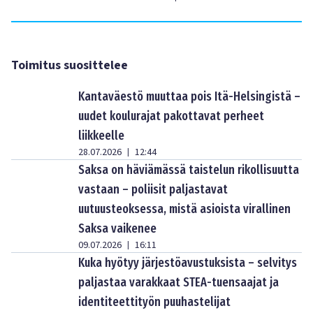
Toimitus suosittelee
Kantaväestö muuttaa pois Itä-Helsingistä –
uudet koulurajat pakottavat perheet
liikkeelle
28.07.2026
12:44
|
Saksa on häviämässä taistelun rikollisuutta
vastaan – poliisit paljastavat
uutuusteoksessa, mistä asioista virallinen
Saksa vaikenee
09.07.2026
16:11
|
Kuka hyötyy järjestöavustuksista – selvitys
paljastaa varakkaat STEA-tuensaajat ja
identiteettityön puuhastelijat